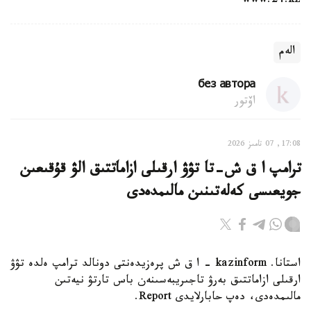
www.24.kz
الەم
без автора
اۆتور
17:08, 07 تامىز 2026
ترامپ ا ق ش-تا تۋۋ ارقىلى ازاماتتىق الۋ قۇقىعىن
جويعىسى كەلەتىنىن مالىمدەدى
استانا. kazinform - ا ق ش پرەزيدەنتى دونالد ترامپ ەلدە تۋۋ
ارقىلى ازاماتتىق بەرۋ تاجىريبەسىنەن باس تارتۋ نيەتىن
مالىمدەدى، دەپ حابارلايدى Report.