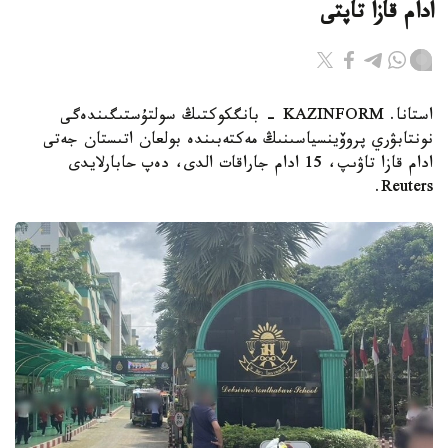
ادام قازا تاپتى
استانا. KAZINFORM - بانگكوكتىڭ سولتۇستىگىندەگى
نونتابۋري پروۆينسياسىنىڭ مەكتەبىندە بولعان اتىستان جەتى
ادام قازا تاۋىپ، 15 ادام جاراقات الدى، دەپ حابارلايدى
Reuters.