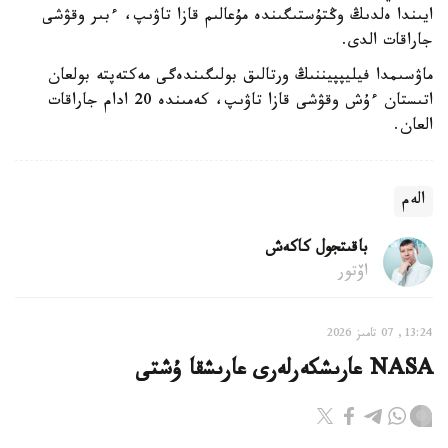
ايىندا ەلدىڭ وڭتۇستىگىندە مۇعالىم قازا تاۋىپ، ءبىر وقۋشى
جاراقات الدى.
ماۋسىمدا فيليپپيننىڭ ورتالىق بولىگىندەگى مەكتەپتە بولعان
اتىستان ءۇش وقۋشى قازا تاۋىپ، كەمىندە 20 ادام جاراقات
العان.
الەم
باقىتجول كاكەش
اۆتور
13:24, 07 تامىز 2026
NASA عارىشكەرلەرى عارىشقا ۇشتى