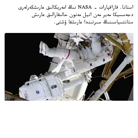
استانا. قازاقپارات - NASA نىڭ امەريكالىق عارىشكەرلەرى
دجەسسيكا مەير مەن انيل مەنون حالىقارالىق عارىش
ستانتسياسىنىڭ سىرتىندا عارىشقا ۇشتى.
Фото: Space
دجەسسيكا مەير مەن انيل مەنون 6 ساعات 27 مينۋتقا سوزىلعان