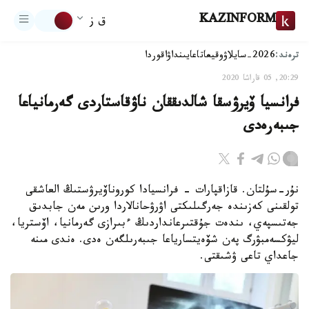
KAZINFORM
ق ز
ترەند:
2026-سايلاۋ
وقيعا
تاعايىنداۋ
اقوردا
20:29, 05 قاراشا 2020
فرانسيا ۆيرۋسقا شالدىققان ناۋقاستاردى گەرمانياعا
جىبەرەدى
نۇر-سۇلتان. قازاقپارات - فرانسيادا كوروناۆيرۋستىڭ العاشقى
تولقىنى كەزىندە جەرگىلىكتى اۋرۋحانالاردا ورىن مەن جابدىق
جەتىسپەي، ىندەت جۇقتىرعانداردىڭ ءبىرازى گەرمانيا، اۆستريا،
ليۋكسەمبۋرگ پەن شۆەيتسارياعا جىبەرىلگەن ەدى. ەندى مىنە
جاعداي تاعى ۋشىقتى.