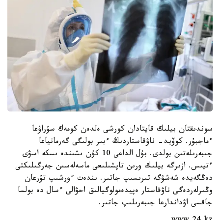
سوندىقتان بيلىك قايتادان كورشى ەلدەن كومەك سۇراۋعا
ءماجبۇر. كوۆيد- ناۋقاستاردىڭ ءبىر بولىگى گەرمانياعا
جىبەرىلەتىن بولدى. بۇل الداعى 10 كۇن ىشىندە ىسكە اسۋى
ءتيىس. ازىرگە بيلىك ورىن تاپشىلىعى ماسەلەسىن جەرگىلىكتى
دەڭگەيدە شەشۋگە تىرىسىپ جاتىر. ىندەت ءورشىپ تۇرعان
وڭىرلەردەگى ناۋقاستار ەپيدەمولوگيالىق احۋالى ءسال دە بولسا
جاقسى اۋداندارعا جىبەرىلىپ جاتىر.