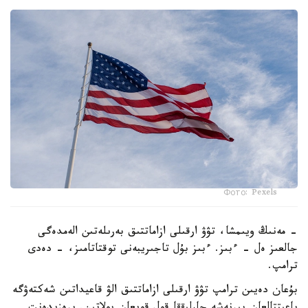
Фото: Pexels
- مەنىڭ ويىمشا، تۋۋ ارقىلى ازاماتتىق بەرىلەتىن الەمدەگى
جالعىز ەل - ءبىز. ءبىز بۇل تاجىريبەنى توقتاتامىز، - دەدى
ترامپ.
بۇعان دەيىن ترامپ تۋۋ ارقىلى ازاماتتىق الۋ قاعيداتىن شەكتەۋگە