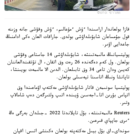
Фото: ข่าวสด
قازا بولعاندار اراسىندا ءۇش ءمۇعالىم، ءۇش وقۋشى جانە وزىنە
قول جۇمساعان شابۋىلداۋشى بولدى. جاراقات العان ەكى ادامنىڭ
جاعدايى اۋىر.
پوليتسيانىڭ مالىمەتىنشە، شابۋىلداۋشى 14 جاستاعى وقۋشى
بولعان. ول كەم دەگەندە 26 رەت وق اتقان، ال تۇتقىندالعاننان
كەيىن ودان تاعى 34 وق تابىلعان. الدىن الا مالىمەت بويىنشا،
تاپانشا ونىڭ اتاسىنا تيەسىلى بولعان.
پوليتسيا سونىمەن قاتار شابۋىلداۋشى مەكتەپ اۋماعىندا وق
اتپاس بۇرىن اتا-اجەسىن ۇيىندە اتىپ ولتىرگەن دەپ شامالاپ
وتىر.
Reuters مالىمەتىنشە، بۇل تايلاندتا 2022 -جىلدان بەرگى ەڭ
ءىرى جاپپاي قىرعىن.
سونداي-اق بۇل بيىل مەكتەپتە بولعان ەكىنشى اتىس: اقپان