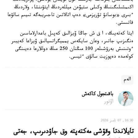
باعىتتالعان بىرنەشە جارلىققا قول قويعان بولاتىن. پرەزيدەنت
اكىمشىلىگىنىڭ وكىلى ستيۆەن ميللەردىڭ ايتۋىنشا، ولاردىڭ
ءبىرى «بوسانۋ تۋريزمى» دەپ اتالاتىن تاجىريبەگە تىيىم سالۋعا
قاتىستى.
ايتا كەتەيىك، ا ق ش جاڭا ۆيزالىق كەپىل باعدارلاماسىن
ەنگىزىپ جاتىر، وعان سايكەس يمميگراتسيالىق ۆيزاعا كەيبىر
ءوتىنىش بەرۋشىلەر 100 مىڭنان 250 مىڭ دوللارعا دەيىنگى
كولەمدە دەپوزيت سالۋى ءتيىس.
الەم
باقىتجول كاكەش
اۆتور
16:30, 07 تامىز 2026
تايلاندتا وقۋشى مەكتەپتە وق جاۋدىرىپ، جەتى