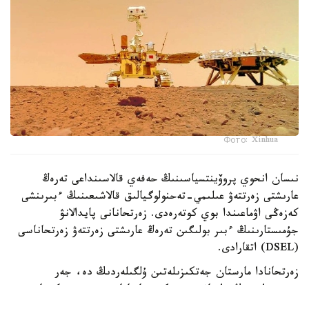
Фото: Xinhua
نىسان انحوي پروۆينتسياسىنىڭ حەفەي قالاسىنداعى تەرەڭ
عارىشتى زەرتتەۋ عىلىمي-تەحنولوگيالىق قالاشىعىنىڭ ءبىرىنشى
كەزەڭى اۋماعىندا بوي كوتەرەدى. زەرتحانانى پايدالانۋ
جۇمىستارىنىڭ ءبىر بولىگىن تەرەڭ عارىشتى زەرتتەۋ زەرتحاناسى
(DSEL) اتقارادى.
زەرتحانادا مارستان جەتكىزىلەتىن ۇلگىلەردىڭ دە، جەر
بيوسفەراسىنىڭ دا قاۋىپسىزدىگىن قامتاماسىز ەتەتىن ەكىجاقتى
قورعانىس جۇيەسى ەنگىزىلەدى.