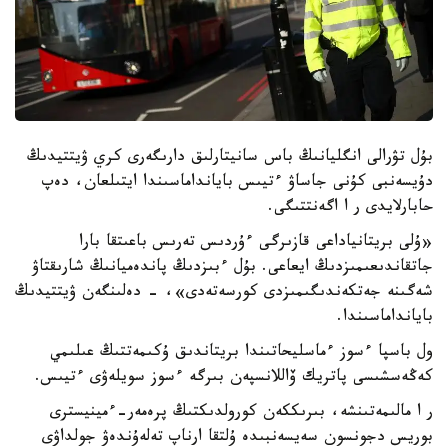
بۇل تۋرالى انگليانىڭ باس سانيتارلىق دارىگەرى كري ۋيتتيدىڭ
دۇيسەنبى كۇنى جاساۋ ءتيىس بايانداماسىندا ايتىلعان، دەپ
حابارلايدى ر ا اگەنتتىگى.
«ۇلى بريتانياداعى قازىرگى ءۇردىس تەرىس باعىتقا بارا
جاتقاندىعىمىزدىڭ ايعاعى. بۇل ءبىزدىڭ پاندەميانىڭ شارىقتاۋ
شەگىنە جەتكەندىگىمىزدى كورسەتەدى»، - دەلىنگەن ۋيتتيدىڭ
بايانداماسىندا.
ول باسپا ءسوز ءماسليحاتىندا بريتاندىق ۇكىمەتتىڭ عىلىمي
كەڭەسشىسى پاتريك ۆاللانسپەن بىرگە ءسوز سويلەۋى ءتيىس.
ر ا مالىمەتىنشە، بىرىككەن كورولدىكتىڭ پرەمەر-ءمينيسترى
بوريس دجونسون سەيسەنبىدە ۇلتقا ارناپ تەلەۇندەۋ جولداۋى