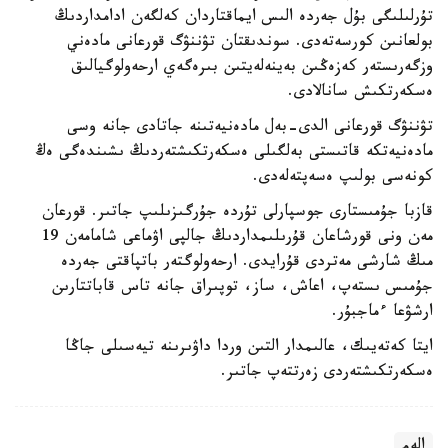
تۇرلىلىگى بۇل جەردە الىس ايماقتاردان كەلگەن ادامداردىڭ
بولعانىن كورسەتەدى. سوندىقتان تۋننۋگ قورعانى مادەني
وزگەرىستەر كەزەڭىن بەينەلەيتىن بىرەگەي ارحەولوگيالىق
ەسكەرتكىش سانالادى.
تۋننۋگ قورعانى الدى-بەل مادەنيەتىنە جاتادى جانە وسى
مادەنيەتكە قاتىستى بەلگىلى ەسكەرتكىشتەردىڭ ىشىندەگى ەڭ
كونەسى بولىپ ەسەپتەلەدى.
قازبا جۇمىستارى جوسپارلى تۇردە جۇرگىزىلىپ جاتىر. قورعان
مەن ونى قورشاعان قۇرىلىمداردىڭ جالپى اۋماعى شامامەن 19
مىڭ شارشى مەتردى قۇرايدى. ارحەولوگتەر باتپاقتى جەردە
جۇمىس ىستەپ، اعاش، ساز، توپىراق جانە تاس قاباتتارىن
ارشۋعا ءماجبۇر.
ايتا كەتەيىك، عالىمدار التىن وردا داۋىرىنە تيەسىلى جاڭا
ەسكەرتكىشتەردى زەرتتەپ جاتىر.
الەم