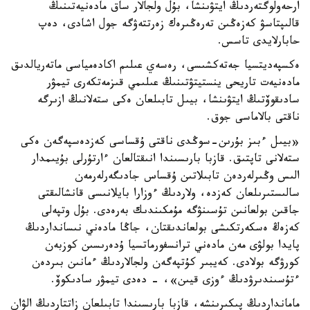
ارحەولوگتەردىڭ ايتۋىنشا، بۇل ولجالار ساق مادەنيەتىنىڭ
قالىپتاسۋ كەزەڭىن تەرەڭىرەك زەرتتەۋگە جول اشادى، دەپ
حابارلايدى تاسس.
ەكسپەديتسيا جەتەكشىسى، رەسەي عىلىم اكادەمياسى ماتەريالدىق
مادەنيەت تاريحى ينستيتۋتىنىڭ عىلىمي قىزمەتكەرى تيمۋر
سادىقوۆتىڭ ايتۋىنشا، بيىل تابىلعان ەكى ستەلانىڭ ازىرگە
ناقتى بالاماسى جوق.
«بيىل ءبىز بۇرىن-سوڭدى ناقتى ۇقساسى كەزدەسپەگەن ەكى
ستەلانى تاپتىق. قازبا بارىسىندا انىقتالعان ءارتۇرلى بۇيىمدار
الىس وڭىرلەردەن تابىلاتىن ۇقساس جادىگەرلەرمەن
سالىستىرىلعان كەزدە، ولاردىڭ ءوزارا بايلانىسى قانشالىقتى
جاقىن بولعانىن تۇسىنۋگە مۇمكىندىك بەرەدى. بۇل وتپەلى
كەزەڭ ەسكەرتكىشى بولعاندىقتان، جاڭا مادەني نىسانداردىڭ
پايدا بولۋى مەن مادەني ترانسفورماتسيا ۇدەرىسىن كوزبەن
كورۋگە بولادى. كەيبىر كۇتپەگەن ولجالاردىڭ ءمانىن بىردەن
ءتۇسىندىرۋدىڭ ءوزى قيىن»، - دەدى تيمۋر سادىكوۆ.
مامانداردىڭ پىكىرىنشە، قازبا بارىسىندا تابىلعان زاتتاردىڭ الۋان