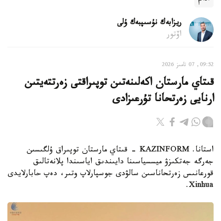
ريزابەك نۇسىپبەك ۇلى
اۆتور
09:52, 07 تامىز 2026
قىتاي مارستان اكەلىنەتىن توپىراقتى زەرتتەيتىن
ارنايى زەرتحانا تۇرعىزادى
استانا. KAZINFORM - قىتاي مارستان توپىراق ۇلگىسىن
جەرگە جەتكىزۋ ميسسياسىنا دايىندىق اياسىندا پلانەتالىق
قورعانىس زەرتحاناسىن سالۋدى جوسپارلاپ وتىر، دەپ حابارلايدى
Xinhua.