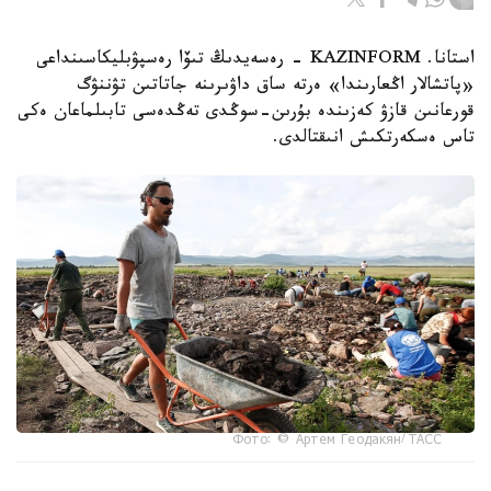
استانا. KAZINFORM - رەسەيدىڭ تىۆا رەسپۋبليكاسىنداعى
«پاتشالار اڭعارىندا» ەرتە ساق داۋىرىنە جاتاتىن تۋننۋگ
قورعانىن قازۋ كەزىندە بۇرىن-سوڭدى تەڭدەسى تابىلماعان ەكى
تاس ەسكەرتكىش انىقتالدى.
Фото: © Артем Геодакян/ ТАСС