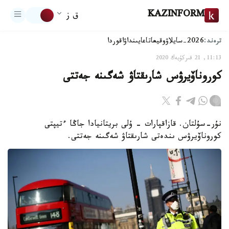
KAZINFORM
ق ز
ترەند:
2026-سايلاۋ
وقيعا
تاعايىنداۋ
اقوردا
11:13, 21 قىركۇيەك 2020
كوروناۆيرۋس شارىقتاۋ شەگىنە جەتتى
نۇر-سۇلتان. قازاقپارات - ۇلى بريتانيادا جاڭا ءتيپتى
كوروناۆيرۋس ىندەتى شارىقتاۋ شەگىنە جەتتى.