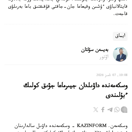
قايتالانباۋى ءۇشىن وقيعاعا جان-جاقتى قۇقىقتىق باعا بەرىلۋى
قاجەت.
ايماق
بەيسەن سۇلتان
اۆتور
10:08, 07 تامىز 2026
وسكەمەندە داۋىلدان جيىرماعا جۋىق كولىك
ءبۇلىندى
وسكەمەن. KAZINFORM - وسكەمەندە داۋىل سالدارىنان