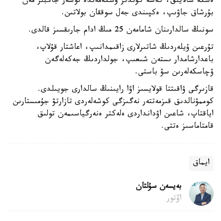
ەسكە سالايىق، كەشە كۇندىز وسكەمەندە نوسەر جاڭبىر مەن
بۇرشاق جاۋىپ، ەكپىندى جەل سوققان بولاتىن.
سونىڭ سالدارىنان شامامەن 25 مىڭ ادام جارىقسىز قالدى.
تۇرعىن ۇيلەردىڭ شاتىرلارى زاقىمدانىپ، اعاشتار قۇلاپ،
باعدارشامدار ىستەن شىعىپ، جولداردىڭ جەكەلەگەن
ۋچاسكەلەرىن سۋ باستى.
قازىرگى ۋاقىتتا قولايسىز اۋا رايىنىڭ سالدارى جويىلدى.
كوممۋنالدىق قىزمەتتەر نەگىزگى كوشەلەردى تازارتۋ جۇمىستارىن
اياقتاپ، شاعىن اۋدانداردى ەلەكتر ەنەرگياسىمەن تولىق
قامتاماسىز ەتتى.
ايماق
بەيسەن سۇلتان
اۆتور