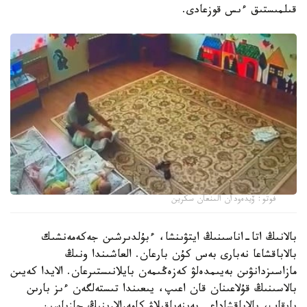
قىلمىستىق ءىس قوزعادى.
فوتو: ۆيدەودان الىنعان سكرين
بالانىڭ اتا-اناسىنىڭ ايتۋىنشا، ءبۇلدىرشىن جەكەمەنشىك
بالاباقشاعا نەبارى بەس كۇن بارعان. العاشىندا ونىڭ
مازاسىزدانۋىن بەيىمدەلۋ كەزەڭىمەن بايلانىستىرعان. الايدا كەيىن
بالاسىنىڭ قۇلاعىنان قان اعىپ، يىعىندا تىستەلگەن ءىز بارىن