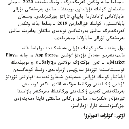
-جىلعا جانە وتكەن كەزەڭدەرگە، ونىڭ ىشىندە 2020 -جىلى
ساتىلعان كولىك قۇرالدارى بويىنشا، سالىق بەرەشەگى تۋرالى
حابارلامانى ازاماتتارعا جاپپاي تاراتۋ جۇرگىزىلدى. وسىعان
بايلانىستى، كولىك قۇرالدارىن 2019 -جىلعا جانە وتكەن
كەزەڭدەرگە سالىق بەرەشەگىن تولەمەي ساتقان يەلەرىنە سالىق
بەرەشەگى تۋرالى حابارلاما جىبەرىلدى.
بۇل رەتتە، ەگەر كولىك قۇرالى مەنشىگىندە بولماسا قاتە
مالىمەتتەردى جەدەل تۇزەتۋ ءۇشىن «App Store « جانە «Play
Market» - تەن جۇكتەۋگە بولاتىن «e-Salyq « موبيلدىك
قوسىمشاسىندا تۇزەتۋ سەرۆيسى ازىرلەندى. ونىڭ كومەگىمەن
ازاماتتار كولىك قۇرالىن ەسەپتەن شىعارۋ نەمەسە اقپاراتتى تۇزەتۋ
ءۇشىن ۋاكىلەتتى ورگانعا جۇگىنە الادى. ەگەر ءوتىنىش
بەرىلگەننەن كەيىن ۋاكىلەتتى ورگاننىڭ دەرەكتەر بازاسىنا
تۇزەتۋلەر ەنگىزسە، سالىق ورگانى سالىقتى قايتا ەسەپتەۋدى
جۇرگىزەتىنىنە نازار اۋدارامىز.
اۆتور: گۇلزات اقجولوۆا