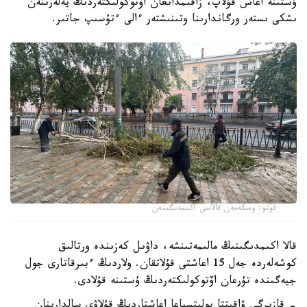
ۇستىنە اعاش قۇلاپ، زاقىمدانعان اۆتوكولىكتەردىڭ يەلەرىنەن
ىشكى ىستەر ورگاندارىنا وتىنىشتەر ءالى ءتۇسىپ جاتىر.
فوتو: وسكەمەن قالاسى اكىمدىگىنەن
قالا اكىمدىگىنىڭ مالىمەتىنشە، داۋىل كەزىندە ورتالىق
كوشەلەردە جەل 15 اعاشتى قۇلاتقان. ولاردىڭ ءبىرقاتارى جول
جيەگىندە تۇرعان اۆتوكولىكتەردىڭ ۇستىنە قۇلادى.
- قازىرگى ۋاقىتتا پوليتسياعا اعاشتاردىڭ قۇلاۋى سالدارىنان