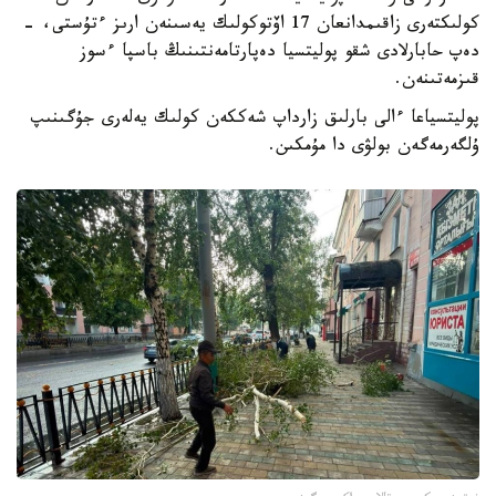
كولىكتەرى زاقىمدانعان 17 اۆتوكولىك يەسىنەن ارىز ءتۇستى، -
دەپ حابارلادى شقو پوليتسيا دەپارتامەنتىنىڭ باسپا ءسوز
قىزمەتىنەن.
پوليتسياعا ءالى بارلىق زارداپ شەككەن كولىك يەلەرى جۇگىنىپ
ۇلگەرمەگەن بولۋى دا مۇمكىن.