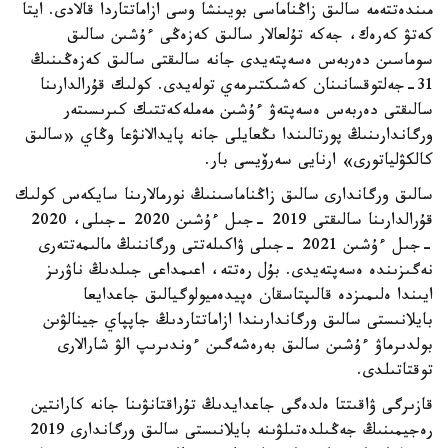
مىندەتتەمە سالىق زاڭناماسى بويىنشا وسى ازاماتتاردا قالادى. ايتا
كەتۋ كەرەك، جەكە تۇلعالار سالىق كەزەڭى ءۇشىن سالىق
سوماسىن دەربەس ەسەپتەيدى جانە سالىقتى سالىق كەزەڭىنىڭ
31-جەلتوقسانىنان كەشىكتىرمەي تولەيدى. كولىك قۇرالدارىنا
سالىقتى دەربەس ەسەپتەۋ ءۇشىن مەملەكەتتىك كىرىسىتەر
ورگاندارىنىڭ پورتالىندا ىڭعايلى جانە پايدالانۋعا وڭاي «سالىق
كالكۋلياتورى» ارنايى سەرۆيسى بار.
سالىق ورگاندارى سالىق زاڭناماسىنىڭ نورمالارىنا سايكەس كولىك
قۇرالدارىنا سالىقتى 2019 -جىل ءۇشىن 2020 -جىلى، 2020
-جىل ءۇشىن 2021 -جىلى ۋاكىلەتتى ورگاننىڭ مالىمەتتەرى
نەگىزىندە ەسەپتەيدى. بۇل رەتتە، اعىمداعى جىلدىڭ ناۋرىز
ايىندا ەلىمىزدە قالىپتاسقان ەپيدەميولوگيالىق جاعدايعا
بايلانىستى سالىق ورگاندارىندا ازاماتتاردىڭ جاپپاي جينالۋىن
بولدىرماۋ ءۇشىن سالىق بەرەشەگىن ءوندىرىپ الۋ شارالارى
توقتاتىلدى.
قازىرگى ۋاقىتتا ەلدەگى جاعدايدىڭ تۇراقتانۋىنا جانە كارانتين
رەجيمىنىڭ جەڭىلدەتىلۋىنە بايلانىستى سالىق ورگاندارى 2019