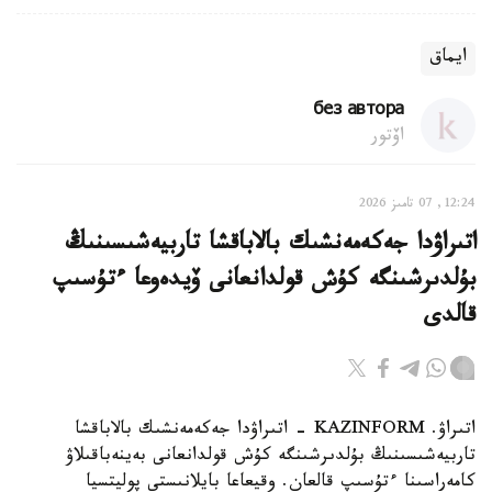
ايماق
без автора
اۆتور
12:24, 07 تامىز 2026
اتىراۋدا جەكەمەنشىك بالاباقشا تاربيەشىسىنىڭ
بۇلدىرشىنگە كۇش قولدانعانى ۆيدەوعا ءتۇسىپ
قالدى
اتىراۋ. KAZINFORM - اتىراۋدا جەكەمەنشىك بالاباقشا
تاربيەشىسىنىڭ بۇلدىرشىنگە كۇش قولدانعانى بەينەباقىلاۋ
كامەراسىنا ءتۇسىپ قالعان. وقيعاعا بايلانىستى پوليتسيا