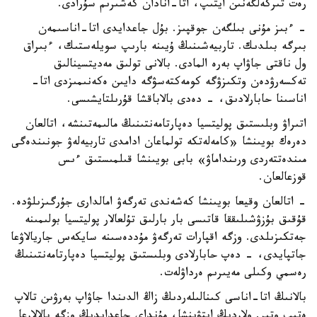
رەت تىركەلگەنىن ايتىپ، اتا-انادان كەشىرىم سۇرادى.
- ءبىز مۇنى بىلگەن جوقپىز. بۇل جاعدايدى اتا-اناسىمەن
بىرگە بىلدىك. تاربيەشىنىڭ ۇيىنە بارىپ سويلەستىك، ءبىراق
ول ناقتى جاۋاپ بەرە المادى. بالانى تولىق مەديتسينالىق
تەكسەرۋدەن وتكىزۋگە كومەكتەسۋگە دايىن ەكەنىمىزدى اتا-
اناسىنا حابارلادىق، - دەدى بالاباقشا قۇرىلتايشىسى.
اتىراۋ وبلىستىق پوليتسيا دەپارتامەنتىنىڭ مالىمەتىنشە، اتالعان
دەرەك بويىنشا «كامەلەتكە تولماعان ادامدى تاربيەلەۋ جونىندەگى
مىندەتتەردى ورىنداماۋ» بابى بويىنشا قىلمىستىق ءىس
قوزعالعان.
- اتالعان وقيعا بويىنشا كەشەندى تەرگەۋ امالدارى جۇرگىزىلۋدە.
قۇقىق بۇزۋشىلىققا قاتىسى بار بارلىق تۇلعالار پوليتسيا بولىمىنە
جەتكىزىلدى. وزگە اقپارات تەرگەۋ مۇددەسىنە سايكەس جاريالاۋعا
جاتپايدى، - دەپ حابارلادى وبلىستىق پوليتسيا دەپارتامەنتىنىڭ
رەسمي وكىلى مەيىرىم ەرداۋلەت.
بالانىڭ اتا-اناسى كىنالىلەردىڭ زاڭ الدىندا جاۋاپ بەرۋىن تالاپ
ەتىپ وتىر. ولاردىڭ ايتۋىنشا، مۇنداي جاعدايدىڭ وزگە بالالارعا