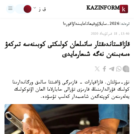
KAZINFORM
ق ز
ترەند:
2026-سايلاۋ
وقيعا
تاعايىنداۋ
اقوردا
13:46, 18 قىركۇيەك 2020
قازاقستاندىقتار ساتىلعان كولىكتى كوبىنەسە تىركەۋ
ەسەبىنەن نەگە شىعارمايدى
نۇر-سۇلتان. قازاقپارات - قازىرگى ۋاقىتتا سالىق ورگاندارىنا
كولىك قۇرالدارىنىڭ قارىزى تۋرالى حابارلاما العان اۆتوكولىك
يەلەرىنەن كوپتەگەن شاعىمدار كەلىپ تۇسۋدە.