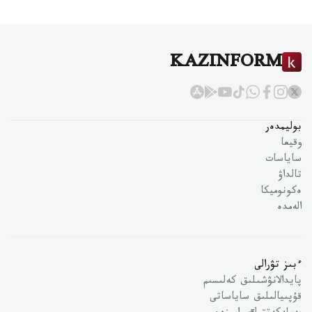
KAZINFORM
بوليمدەر
وقيعا
ساياسات
تالداۋ
ەكونوميكا
الەمدە
ءبىز تۋرالى
پايدالانۋشىلىق كەلىسىم
قۇپىيالىلىق ساياساتى