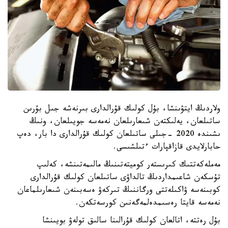
ولاردىڭ ايتۋىنشا، بۇل كولىك قۇرالدارى بىرنەشە جىل بۇرىن
ساتىلعان، يەلىكتەن شىعارىلعان نەمەسە جويىلعان، ونىڭ
ىشىندە 2020 -جىلى ساتىلعان كولىك قۇرالدارى دا بار، دەپ
حابارلايدى قازاقپارات ءتىلشىسى.
مەملەكەتتىك كىرىستەر كوميتەتىنىڭ مالىمەتىنشە، كەلىپ
تۇسكەن شاعىمداردىڭ تالداۋى ساتىلعان كولىك قۇرالدارى
كوبىنەسە ۋاكىلەتتى ورگاننىڭ تىركەۋ ەسەبىنەن شىعارىلماعان
نەمەسە قايتا رەسىمدەلمەگەنىن كورسەتكەن.
بۇل رەتتە، اتالعان كولىك قۇرالىنا سالىق تولەۋ بويىنشا