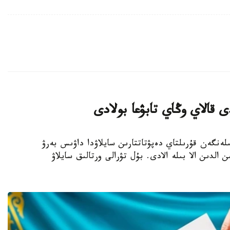
 قالاي وڭاي تابۋعا بولادى
- بيىل 23-تامىزعا بەلگىلەنگەن قۇرىلتاي دەپۋتاتتارىن سايلاۋدا داۋىس بەرۋ
 الدىن الا بىلە الادى. بۇل تۋرالى ورتالىق سايلاۋ