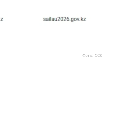
Фото: ОСК
- https://www.gov.kz/sailau؟ lang=kk
- https://sailau.gov.kz/kk
- https://sailau2026.gov.kz/kk
«تانىمال قىزمەتتەر» بولىمىندە دە قولجەتىمدى.