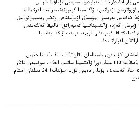
ى بار ادامدارعا سالىنبايدى. سەبەبى تۇماۋعا قارسى
اۋرۋلارمەن اۋىراتىن، ۆاكتسينا كومپونەنتتەرىنە اللەرگيالىق
ۋعا كەڭەس بەرەمىز. جۇمساق اۋىرلىقتاعى وتكىر رەسپيراتورلىق
ۋىرعان كەزدە ۆاكتسيناتسيا تەمپەراتۋرا قالىپقا كەلگەننەن
سابيلەر مەن جۇكتىلىكتىڭ ءبىرىنشى تريمەسترىندە ۆاكتسيناتسيا
تقان اقپاراتىندا.
العاشقى كۇندەرى باستالعان. قاراشا ايىنىڭ باسىنا دەيىن
جالعاسادى. قالا تۇرعىندارىن ۆاكتسيناتسيالاۋ ءۇشىن باسقارما 110 مىڭ دوزا ۆاكتسينا ساتىپ العان. سونىمەن قاتار
الدا تاعى 42 مىڭ دوزا ۆاكتسينا ساتىپ الىنباق. ەسكە سالا كەتسەك، بۇعان دەيىن نۇر- سۇلتاندا 24 مىڭنان استام
تىن.