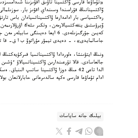
«تۇماۋعا قارسى ۆاكتسينا تاۋىق اقۋىزىنا شىدامسىزدىع
ۆاكتسينانىڭ قۇرامىندا وسىنداي اقۋىز بار. سوزىلمالى 
رەاكتسياسى بار ادامدارعا ۆاكتسيناتسيادان باس تارت
ۆيرۋستىق ينفەكتسيالارمەن، وتكىر ىشەك اۋرۋلارىمەن ا
كەيىن جۇرگىزىلەدى. 6 ايعا دەيىنگى 
جاسالمايدى»، - دەيدى تيمۋر مۇراتوۆ ب ا ق- قا تارا
ونىڭ ايتۋىنشا، ەلوردادا ۆاكتسيناتسيا قىركۇيەكتىڭ 
ادام تۇماۋعا قارسى ەكپە سالدىرعانى حابارلانعان بولا
بيلىك جانە ساياسات