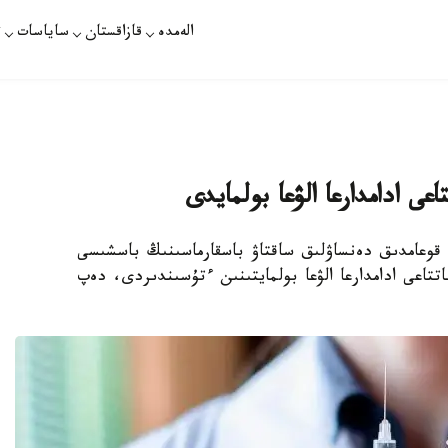
الەمدە
قازاقستان
ساياسات
ت
عى ادامدارعا الۋعا بولمايدى
 قوعامدىق دەنساۋلىق ساقتاۋ باسقارماسىنىڭ باسشىسى
تتاعى ادامدارعا الۋعا بولمايتىنىن ءتۇسىندىردى، دەپ