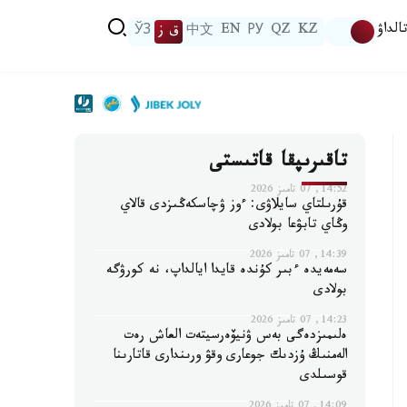
الداۋ
KZ
QZ
РУ
EN
中文
ق ز
ЎЗ
تاقىرىپقا قاتىستى
14:52, 07 تامىز 2026
قۇرىلتاي سايلاۋى: ءوز ۋچاسكەڭىزدى قالاي
وڭاي تابۋعا بولادى
14:39, 07 تامىز 2026
سەمەيدە ءبىر كۇندە قايدا ايالداپ، نە كورۋگە
بولادى
14:23, 07 تامىز 2026
ەلىمىزدەگى بەس ۋنيۆەرسيتەت العاش رەت
الەمنىڭ ۇزدىك جوعارى وقۋ ورىندارى قاتارىنا
قوسىلدى