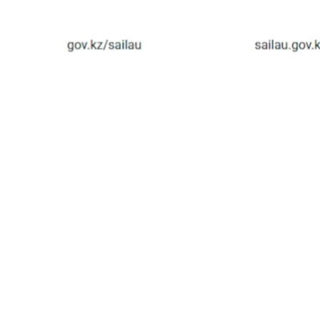
سونىمەن قاتار ءوزىنىڭ سايلاۋ ۋچاسكەسىن ىزدەۋگە ارنالعان ونلاين-سەرۆيس eGov Mobile قوسىمشاسىنىڭ