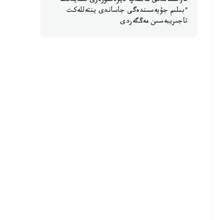
قازاقستاندىق مەكتەپ ديرەكتورلارى قىتايدىڭ
ءبىلىم جۇيەسىندەگى جاساندى ينتەللەكت
تاجىريبەسىن مەڭگەردى