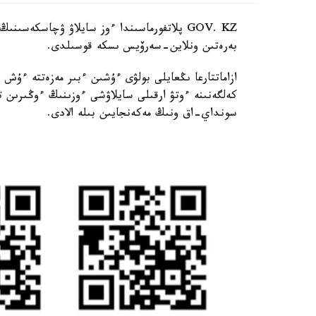
GOV. KZ پلاتفورماسىندا ءوز سايلاۋ ۋچاسكەس
بەرەتىن ونلاين-سەرۆيس ىسكە قوسىلدى.
ازاماتتارعا ىڭعايلى بولۋى ءۇشىن ءبىر مەزەتتە ءۇش
كەلگەنىنە ءوتۋ ارقىلى سايلاۋشى ءوزىنىڭ ءوڭىرى
سونداي-اق ونىڭ مەكەنجايىن بىلە الادى.