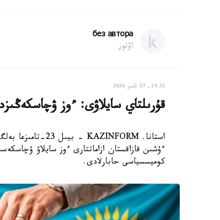
без автора
اۆتور
14:52, 07 تامىز 2026
قۇرىلتاي سايلاۋى: ءوز ۋچاسكەڭىزدى
استانا. KAZINFORM 
ءۇشىن قازاقستان ازاماتتارى ءوز سايلاۋ ۋچاسكەسىن
كوميسسياسى حابارلادى.