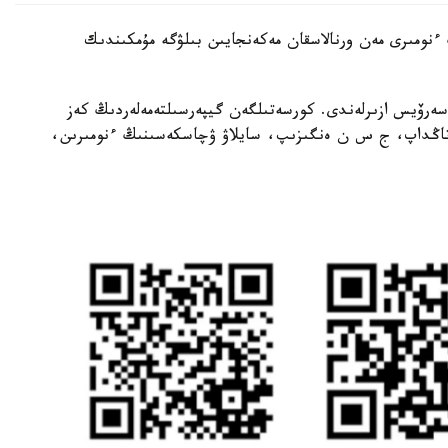
ىنىڭ ءنومىرى مەن ورنالاسقان مەكەنجايىن بىلۋگە مۇمكىندىك
 سەرۆيس ازىرلەندى. كورسەتىلگەن گيپەرسىلتەمەلەردىڭ كەز
ن تاڭداپ، ج س ن ەنگىزىپ، سايلاۋ ۋچاسكەسىنىڭ ءنومىرىن،