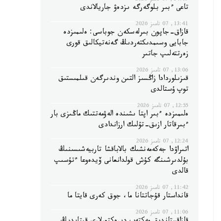
14:09, 07 تامىز 2026
تاعى ءبىر بلوگەرگە ىزدەۋ جاريالاندى
13:41, 07 تامىز 2026
قازاق-جاپون بىرلەسكەن جوباسى: ەلىمىزدە
جابايى وسىمدىكتەردىڭ گەنەتيكالىق قورى
زەرتتەلىپ جاتىر
13:06, 07 تامىز 2026
قىزىلوردادا زاڭسىز التىن وندىرگەن قىلمىستىق
توپ ۇستالدى
12:55, 07 تامىز 2026
ەلىمىزدە ءبىر اپتا ىشىندە الەۋمەتتىك ماڭىزى بار
ءبىرقاتار ازىق-تۇلىك ارزاندادى
12:24, 07 تامىز 2026
اتىراۋدا جەكەمەنشىك بالاباقشا تاربيەشىسىنىڭ
بۇلدىرشىنگە كۇش قولدانعانى ۆيدەوعا ءتۇسىپ
قالدى
11:42, 07 تامىز 2026
قانداستار قۇجاتتانا ما، جوق كەرى قايتا ما
11:06, 07 تامىز 2026