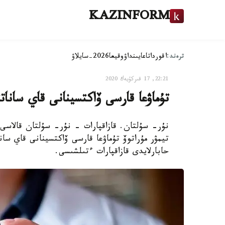
KAZINFORM
ترەند:
اقوردا
تاعايىنداۋ
وقيعا
2026-سايلاۋ
22:21, 17 قىركۇيەك 2020
تۇماۋعا قارسى ۆاكتسينانى قاي ساناتتا
نۇر- سۇلتان. قازاقپارات - نۇر- سۇلتان قالاسى
تيمۋر مۇراتوۆ تۇماۋعا قارسى ۆاكتسينانى قاي سانا
حابارلايدى قازاقپارات ءتىلشىسى.