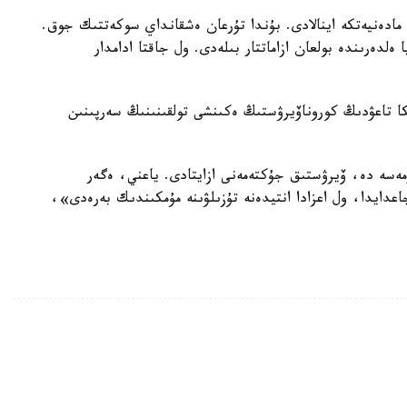
مادەنيەتكە اينالادى. بۇندا تۇرعان ەشقانداي سوكەتتىك جوق.
ەلدەرىندە بولعان ازاماتتار بىلەدى. ول جاقتا ادامدار
سكا تاعۋدىڭ كوروناۆيرۋستىڭ ەكىنشى تولقىنىنىڭ سەرپىنىن
1 پايىز كەپىلدىك بەرمەسە دە، ۆيرۋستىق جۇكتەمەنى ازايتادى. ياعني، ەگەر
اي 1-2 ۆيرۋس تۇسكەن جاعدايدا، ول اعزادا انتيدەنە تۇزىلۋىنە مۇمكىندىك بەرەدى»،