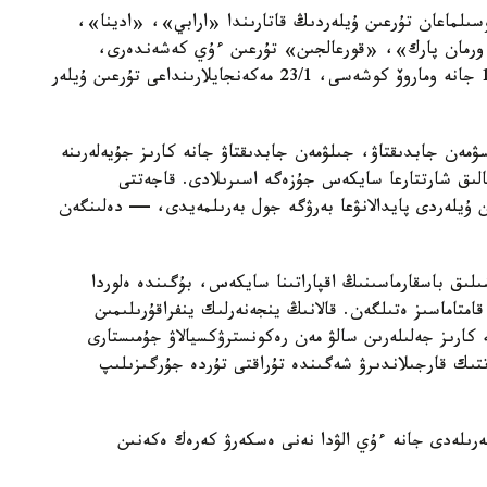
سىلماعان تۇرعىن ۇيلەردىڭ قاتارىندا «ارابي»، «ادينا»،
رمان پارك»، «قورعالجىن» تۇرعىن ءۇي كەشەندەرى،
سونداي-اق ە-496 كوشەسىندەگى 10, 10/1, 10/3 جانە وماروۆ كوشەسى، 23/1 مەكەنجايلارىنداعى تۇرعىن ۇيلەر
سۋمەن جابدىقتاۋ، جىلۋمەن جابدىقتاۋ جانە كارىز جۇيەلەرىنە
الىق شارتتارعا سايكەس جۇزەگە اسىرىلادى. قاجەتتى
ن ۇيلەردى پايدالانۋعا بەرۋگە جول بەرىلمەيدى، — دەلىنگەن
ىلىق باسقارماسىنىڭ اقپاراتىنا سايكەس، بۇگىندە ەلوردا
ورتالىقتاندىرىلعان اۋىزسۋمەن 100 پايىز قامتاماسىز ەتىلگەن. قالانىڭ ينجەنەرلىك ينفراقۇرىلىمىن
كارىز جەلىلەرىن سالۋ مەن رەكونسترۋكسيالاۋ جۇمىستارى
ىك قارجىلاندىرۋ شەگىندە تۇراقتى تۇردە جۇرگىزىلىپ
رىلەدى جانە ءۇي الۋدا نەنى ەسكەرۋ كەرەك ەكەنىن