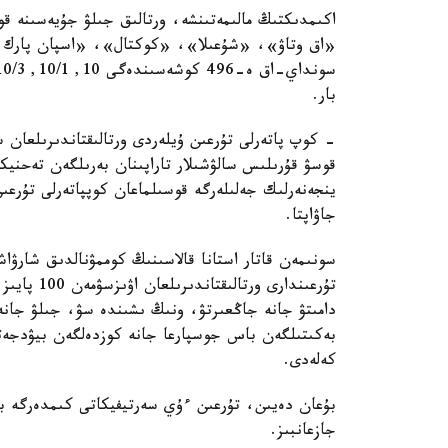
اكىمدىكتىڭ مالىمەتىنشە، ورتالىق جىلۋ جۇيەسىنە قو
«اق وتاۋ»، «شۇعىلا»، «كوكتال»، «اسپان پارك و
بار.
- كوپ پاتەرلى تۇرعىن ۇيلەردى ورتالىقتاندىرىلعان 
قوسۋ قۇرىلىس سالۋشىلار تاراپىنان بەرىلگەن تەحنيك
ينجەنەرلىك جەلىلەرگە قوسىلماعان كوپپاتەرلى تۇرعى
جاۋاپتا.
سونىمەن قاتار استانا قالاسىنىڭ كوممۋنالدىق شارۋاش
تۇرعىندارى 
دامىتۋ جانە جاڭعىرتۋ، ونىڭ ىشىندە سۋ، جىلۋ جانە 
بەكىتىلگەن باس جوسپارعا جانە كوزدەلگەن بيۋدجەتت
كەلەدى.
بۇعان دەيىن، تۇرعىن ءۇي سەرتيفيكاتى كىمدەرگە بە
جازعانبىز.