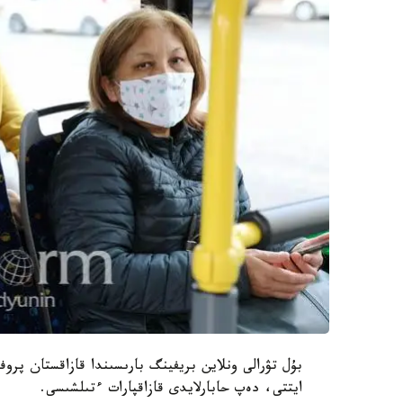
بۇل تۋرالى ونلاين بريفينگ بارىسىندا قازاقستان پروف
ايتتى، دەپ حابارلايدى قازاقپارات ءتىلشىسى.