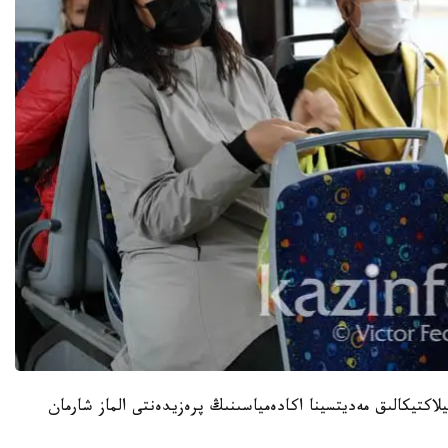
يلاكتيكالىق مەديتسينا اكادەمياسىنىڭ پرەزيدەنتى الماز شارمان