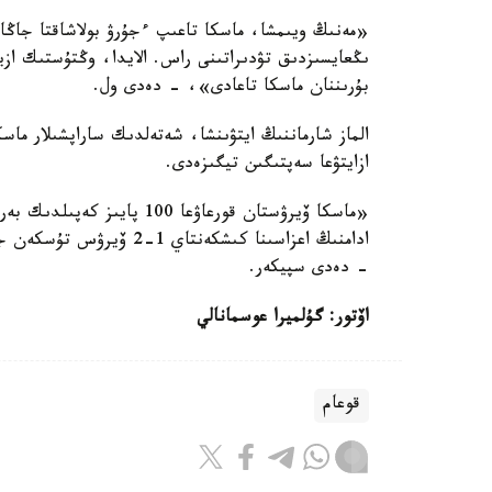
«مەنىڭ ويىمشا، ماسكا تاعىپ ءجۇرۋ بولاشاقتا جاڭا 
ىڭعايسىزدىق تۋدىراتىنى راس. الايدا، وڭتۇستىك ازيا 
بۇرىننان ماسكا تاعادى»، - دەدى ول.
الماز شارماننىڭ ايتۋىنشا، شەتەلدىك ساراپشىلار ما
ازايتۋعا سەپتىگىن تيگىزەدى.
«ماسكا ۆيرۋستان قورعاۋعا 00
ادامنىڭ اعزاسىنا كىشكەنت
- دەدى سپيكەر.
اۆتور: گۇلميرا عوسمانالي
قوعام