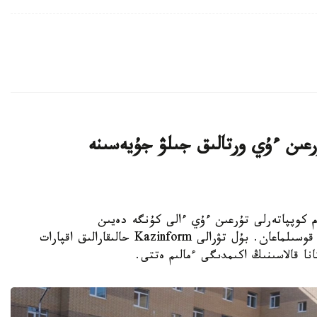
اتتى تۇرعىن ءۇي ورتالىق جىلۋ جۇيەسىنە
K - استانادا 10-نان استام كوپپاتەرلى تۇرعىن ءۇي ءالى كۇنگە دەيىن
ورتالىقتاندىرىلعان جىلۋمەن جابدىقتاۋ جۇيەسىنە قوسىلماعان. بۇل تۋرالى Kazinform حالىقارالىق اقپارات
نا قالاسىنىڭ اكىمدىگى ءمالىم ەتتى.