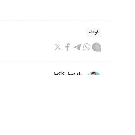
قوعام
باقىتجول كاكەش
اۆتور
21:30, 07 تامىز 2026
كاسپيدەن سۋدى تازارتۋعا كومەكتەس