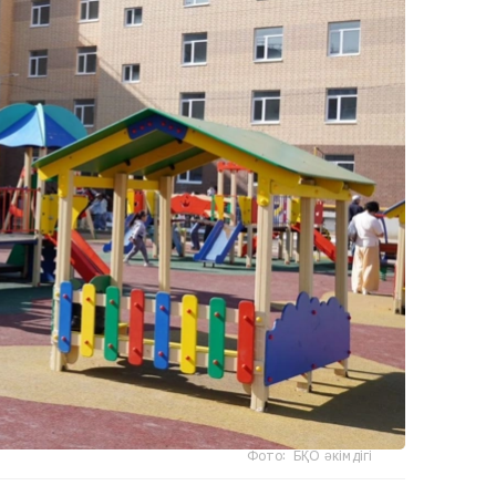
Фото: БҚО әкімдігі