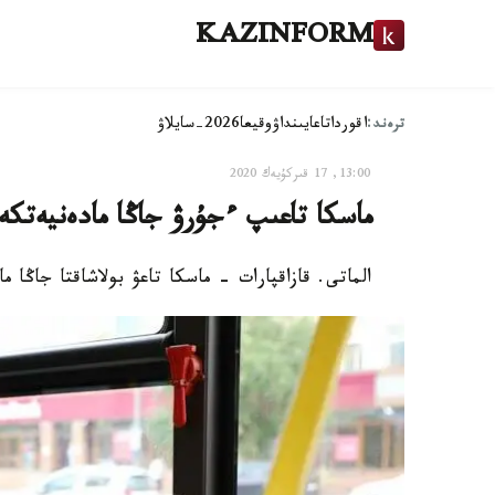
KAZINFORM
ترەند:
اقوردا
تاعايىنداۋ
وقيعا
2026-سايلاۋ
13:00, 17 قىركۇيەك 2020
ماسكا تاعىپ ءجۇرۋ جاڭا مادەنيەتكە ا
الماتى. قازاقپارات - ماسكا تاعۋ بولاشاقتا جاڭا م