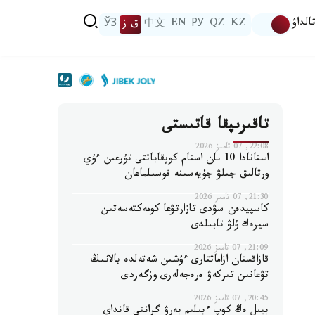
الداۋ
KZ
QZ
РУ
EN
中文
ق ز
ЎЗ
تاقىرىپقا قاتىستى
22:08, 07 تامىز 2026
استانادا 10 نان استام كوپقاباتتى تۇرعىن ءۇي
ورتالىق جىلۋ جۇيەسىنە قوسىلماعان
21:30, 07 تامىز 2026
كاسپيدەن سۋدى تازارتۋعا كومەكتەسەتىن
سيرەك ۇلۋ تابىلدى
21:09, 07 تامىز 2026
قازاقستان ازاماتتارى ءۇشىن شەتەلدە بالانىڭ
تۋعانىن تىركەۋ ەرەجەلەرى وزگەردى
20:45, 07 تامىز 2026
بيىل ەڭ كوپ ءبىلىم بەرۋ گرانتى قانداي