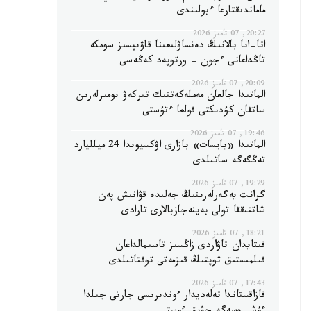
ماماندىقتارعا ءبولىندى
20:27, 07 تامىز 2026
اتا-انا بالانىڭ دەنساۋلىعىنا قاۋىپسىز سومكە
تاڭداعانى ءجون - ورتوپەد كەڭەسى
20:09, 07 تامىز 2026
الماتىدا جالعان مەملەكەتتىك تىركەۋ نومىرلەرىن
ساتقان كۇدىكتى قولعا ءتۇستى
19:46, 07 تامىز 2026
الماتىدا «بايسات» بازارى اۋكسيوندا 24 ميلليارد
تەڭگەگە ساتىلدى
19:29, 07 تامىز 2026
گرانت يەگەرلەرىنىڭ جەلىدە قۋانىش پەن
شاتتىققا تولى بەينەجازبالارى تارادى
18:21, 07 تامىز 2026
قىتايدان تاۋاردى زاڭسىز تاسىمالداعان
قىلمىستىق توپتىڭ قىزمەتى توقتاتىلدى
17:43, 07 تامىز 2026
قازاقستاندا تەلەديدار ءوندىرىسى جارتى جىلدا