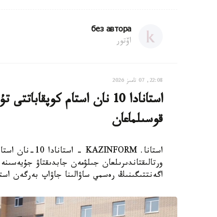
без автора
اۆتور
22:08, 07 تامىز 2026
استانادا 10 نان استام كوپقاب
قوسىلماعان
استانا. AZINFORM
اگەنتتىگىنىڭ رەسمي ساۋالىنا جاۋاپ بەرگەن استا