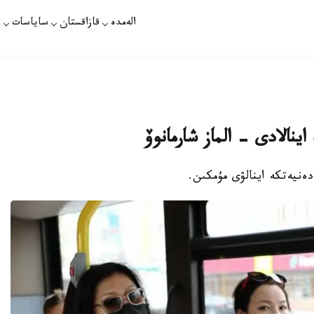
الەمدە
قازاقستان
ساياسات
ت
ينالادى - الماز شارمانوۆ
ادەنيەتكە اينالۋى مۇمكىن.