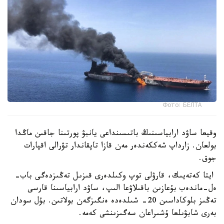
Фото: БЕЛТА
وقيعا ساۋد ارابياسىنىڭ باتىسىنداعى يانبۋ پورتىنا جاقىن ماڭدا
بولعان. زارداپ شەككەندەر مەن قازا تاپقاندار تۋرالى اقپارات
جوق.
ايتا كەتەيىك، قارۋلى توپ وكىلدەرى قىزىل تەڭىزدەگى باب-
ەل-ماندەب بۇعازىن باقىلاۋعا الىپ، ساۋد ارابياسىنا قارسى
تەڭىز بلوكاداسىن 20- شىلدەدە ەنگىزگەن بولاتىن. بۇل سودان
بەرى شابۋىلعا ۇشىراعان سەگىزىنشى كەمە.