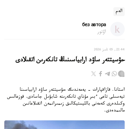
الەم
без автора
اۆتور
22:44, 05 تامىز 2026
حۋسيتتەر ساۋد ارابياسىنىڭ تانكەرىن اتقىلادى
استانا. قازاقپارات - يەمەندىك حۋسيتتەر ساۋد ارابياسىنا
تيەسىلى تاعى ءبىر مۇناي تانكەرىنە شابۋىل جاسادى. قوزعالىس
وكىلدەرى كەمەنى بالليستيكالىق زىمىرانمەن اتقىلاعانىن
مالىمدەدى.