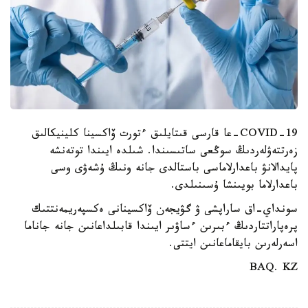
COVID-19-عا قارسى قىتايلىق ءتورت ۆاكسينا كلينيكالىق
زەرتتەۋلەردىڭ سوڭعى ساتىسىندا. شىلدە ايىندا توتەنشە
پايدالانۋ باعدارلاماسى باستالدى جانە ونىڭ ۇشەۋى وسى
باعدارلاما بويىنشا ۇسىنىلدى.
سونداي-اق ساراپشى ۋ گۋيجەن ۆاكسينانى ەكسپەريمەنتتىك
پرەپاراتتاردىڭ ءبىرىن ءساۋىر ايىندا قابىلداعانىن جانە جاناما
اسەرلەرىن بايقاماعانىن ايتتى.
BAQ. KZ