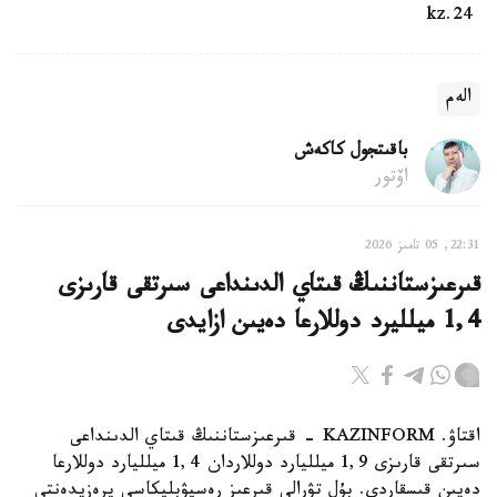
24.kz
الەم
باقىتجول كاكەش
اۆتور
22:31, 05 تامىز 2026
قىرعىزستاننىڭ قىتاي الدىنداعى سىرتقى قارىزى
1,4 ميلليرد دوللارعا دەيىن ازايدى
اقتاۋ. KAZINFORM - قىرعىزستاننىڭ قىتاي الدىنداعى
سىرتقى قارىزى 1,9 ميلليارد دوللاردان 1,4 ميلليارد دوللارعا
دەيىن قىسقاردى. بۇل تۋرالى قىرعىز رەسپۋبليكاسى پرەزيدەنتى