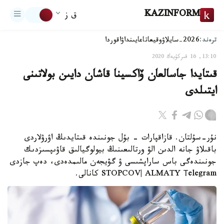
KAZINFORM
ق ز
ترەند:
2026-سايلاۋ
وقيعا
تاعايىنداۋ
اقوردا
13:10, 16 قىركۇيەك 2020
قىتايدا جاسالعان ۆاكسينا قاشان دايىن بولاتىنى
ايتىلدى
نۇر-سۇلتان. قازاقپارات - بۇل جونىندە قىتايدىڭ اۋرۋلاردى
باقىلاۋ جانە الدىن الۋ ورتالىعىنىڭ بيولوگيالىق قاۋىپسىزدىك
جونىندەگى باس ساراپشىسى ۋ گۋيجەن مالىمدەدى، دەپ جازدى
STOPCOV| ALMATY Тelegram كانالى.