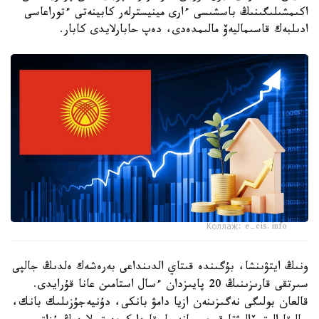
اكىمشىلىگىنىڭ باسشىسى ءارى مينيسترلەر كابينەتى ءتوراعاسى
ادىلبەك قاسىماليەۆ مالىمدەدى، دەپ حابارلايدى كابار.
Коллаж: e-cis.info
ونىڭ ايتۋىنشا، بۇگىندە قىتاي الدىنداعى بەرەشەك ەلدىڭ جالپى
سىرتقى قارىزىنىڭ 20 پايىزدان ءسال استامىن عانا قۇرايدى.
قالعان بولىگى نەگىزىنەن ازيا دامۋ بانكى، دۇنيەجۇزىلىك بانك،