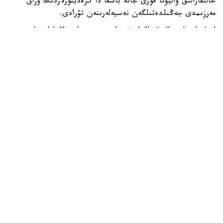
حالىقارالىق ۆاليۋتا قورى جانە باسقا دا كرەديتورلاردىڭ ۇزاق
مەرزىمدى جەڭىلدەتىلگەن نەسيەلەرىنەن تۇرادى.
ادىلبەك قاسىماليەۆتىڭ ايتۋىنشا، قىرعىزستان زاڭناماسىنا
سايكەس مەملەكەتتىك قارىزدىڭ جالپى ىشكى ونىمگە
شاققانداعى ۇلەسى 60 پايىزدان اسپاۋى ءتيىس. الايدا
پرەزيدەنت سادىر جاپاروۆتىڭ تاپسىرماسىمەن بۇل شەك 50 پايىز
دەڭگەيىندە بەلگىلەنگەن.
قازىرگى ۋاقىتتا قىرعىزستاننىڭ مەملەكەتتىك قارىزى ج ءى و-
ءنىڭ 42 پايىزىن، ال سىرتقى قارىزى 22 پايىزىن قۇرايدى. ەل
بيلىگى سىرتقى قارىز كولەمىن ازايتىپ، ىشكى قارىزدى كەزەڭ-
كەزەڭىمەن ۇلعايتۋ ساياساتىن ۇستانىپ وتىر. بۇعان دەيىن
قىرعىزستاننىڭ سىرتقى قارىزىن 2035 -جىلعا دەيىن تولىق
وتەۋدى جوسپارلاپ وتىرعانى حابارلانعان.
الەم
باقىتجول كاكەش