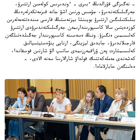
- نەگىزگى قۇرالدىڭ ءبىرى - ءوندىرىس كولەمىن ارتتىرۋ،
جەرگىلىكتەندىرۋ، جۇمىس ورنىن اشۋ جانە قىزمەتكەرلەردىڭ
بىلىكتىلىگىن ارتتىرۋ بويىنشا بيزنەستىڭ قارسى مىندەتتەمەلەرىن
كوزدەيتىن سالا كاسىپورىندارىمەن جەرگىلىكتەندىرۋدى ارتتىرۋ
كەلىسىمىن ەنگىزۋ. ونىڭ ەسەسىنە كاسىپورىندار جەڭىلدەتىلگەن
قارجىلاندىرۋ، جابدىق ليزينگى، ارنايى ينۆەستيتسيالىق
كەلىسىمشارت پەن ۇزاقمەرزىمدى ساتىپ الۋ شارتىن قوسقاندا،
كەشەندى مەملەكەتتىك قولداۋ شارالارىنا سەنە الادى، -
دەلىنگەن حابارلامادا.