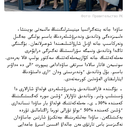
Фото: Правительство РК
ساۋدا جانە ينتەگراتسيا مينيسترلىگىنىڭ مالىمەتى بويىنشا،
ەلىمىزدەگى وتاندىق وندىرۋشىلەردىڭ باسىم بولىگى جەڭىل
ونەركاسىپ جانە اۋىل شارۋاشىلىعىندا شوعىرلانعان. بۇگىنگى
تاڭدا وتاندىق ونىمگە سۇرانىستىڭ نەگىزگى درايۆەرى
مەملەكەتتىك جانە كۆازيمەملەكەتتىك سەكتور بولىپ قالا بەرەدى.
سونىمەن قاتار سالادا سىرتقى ساۋداداعى يمپورت ءالى دە ەداۋىر
باسىم. بۇل وتاندىق ءوندىرىستى ودان ءارى دامىتۋدىڭ
ايتارلىقتاي الەۋەتىن كورسەتەدى.
- بۇگىندە قازاقستاندىق وندىرۋشىلەردى قولداۋ شارالارى دا
ۇسىنىلىپ وتىر. وتاندىق تاۋارلار ءۇشىن سورە كەڭىستىگىنىڭ
كەمىندە %30- ى، مەملەكەتتىك قولداۋ بار ساۋدا نىساندارى
ءۇشىن كەمىندە %50 ءبولۋ تۋرالى نورما زاڭنامالىق تۇردە
بەكىتىلگەن. ساۋدا جەلىلەرىنىڭ جەتكىزۋ شارتىن جاساۋدان
نەگىزسىز باس تارتۋى مەن جالداۋ اقىسىن اسىرۋ جاعدايى