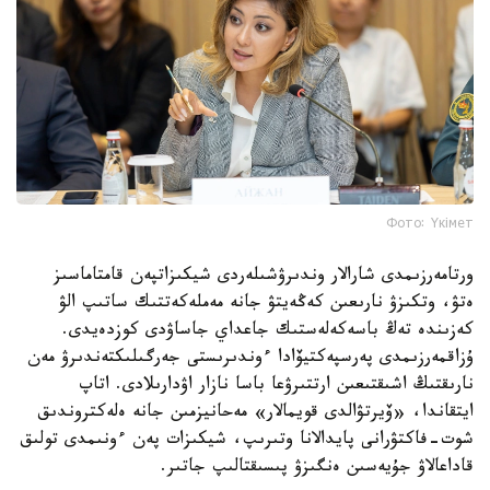
Фото: Үкімет
ورتامەرزىمدى شارالار وندىرۋشىلەردى شيكىزاتپەن قامتاماسىز
ەتۋ، وتكىزۋ نارىعىن كەڭەيتۋ جانە مەملەكەتتىك ساتىپ الۋ
كەزىندە تەڭ باسەكەلەستىك جاعداي جاساۋدى كوزدەيدى.
ۇزاقمەرزىمدى پەرسپەكتيۆادا ءوندىرىستى جەرگىلىكتەندىرۋ مەن
نارىقتىڭ اشىقتىعىن ارتتىرۋعا باسا نازار اۋدارىلادى. اتاپ
ايتقاندا، «ۆيرتۋالدى قويمالار» مەحانيزمىن جانە ەلەكتروندىق
شوت-فاكتۋرانى پايدالانا وتىرىپ، شيكىزات پەن ءونىمدى تولىق
قاداعالاۋ جۇيەسىن ەنگىزۋ پىسىقتالىپ جاتىر.