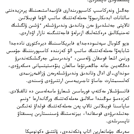
پىسىقتاۋدى تاپسىردى.
جەڭىل ونەركاسىپ كاسىپورىندارى قاۋىمداستىعىنىڭ پرەزيدەنتى
سالتانات ابدىكارىموۆا مەملەكەتتىك ساتىپ الۋعا قويىلاتىن
تالاپتى جەتىلدىرۋ مەن وتاندىق وندىرۋشىلەر ءۇشىن ۇلگىلىك
تەحنيكالىق ەرەكشەلىك ازىرلەۋ قاجەتتىگىنە نازار اۋداردى.
«پو گلوبال سپەتسودەجدا» فابريكاسىنىڭ ديرەكتورى نادەجدا
شابايەۆا مەملەكەتتىك ساتىپ الۋ كەزىندە كاسىپورىننىڭ جۇمىس
ورنىن اشعا قوسقان ۇلەسىن، ءوندىرىستى جەرگىلىكتەندىرۋ
دەڭگەيىن جانە جاڭعىرتۋعا سالعان ينۆەستيتسيانى ەسكەرۋدى،
سونداي-اق ادال وتاندىق وندىرۋشىلەرمەن ۇزاقمەرزىمدى
كەلىسىمشارت جاساۋ تاجىريبەسىن ارتتىرۋدى ۇسىندى.
قاتىسۋشىلار مەكتەپ فورماسىن شىعارۋ ماسەلەسىن دە تالقىلادى.
كەزدەسۋ سوڭىندا سالالىق مەملەكەتتىك ورگاندارعا ءونىم
ساپاسىنا قويىلاتىن تالاپ پەن مەملەكەتتىك قولداۋ تەتىگىن
جەتىلدىرۋدى قوسقاندا، بيزنەستىڭ ۇسىنىستارىن پىسىقتاۋ
تاپسىرىلدى.
سەرىك جۇمانعارين اتاپ وتكەندەي، ۇلتتىق ەكونوميكا