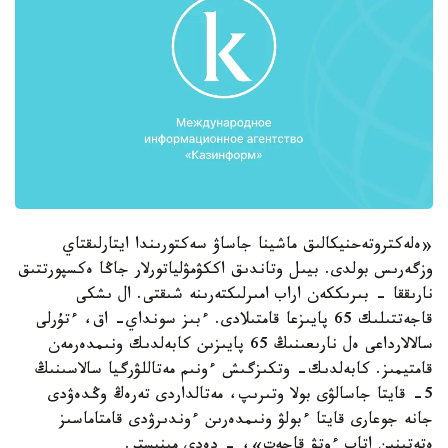
«ەلەكتروتەحنيكالىق ماشينا جاساۋ سەكتورىندا ايتارلىقتاي
وزگەرىس بولدى. بيىل وتاندىق اككۋمۋلياتورلار جاڭا ەكسپورتتىق
نارىققا - بىرىككەن اراب امىرلىكتەرىنە شىقتى. ال ىشكى
قاجەتتىلىك 65 پايىزعا قامتىلادى. ءبىز سونداي- اق، ءتۇرلى
سالالارداعى ەل نارىعىنىڭ 65 پايىزىن كابەلدىك ونىمدەرمەن
قامتيمىز. كابەلدىك- وتكىزگىش ءونىم مەتاللۋرگيا سالاسىنىڭ
5- قايتا جاسالۋى بولا وتىرىپ، مەتالداردى تەرەڭ وڭدەۋدى
جانە جوعارى قايتا ءبولۋ ونىمدەرىن ءوندىرۋدى قامتاماسىز
ەتەتىنىن اتاپ ءوتۋ قاجەت»، - دەدى مينيستر.