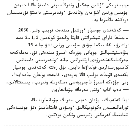
مينيسترلىگى ءۇشىن جەڭىل ونەركاسىپتى دامىتۋ ەڭ الدىمەن
جۇمىس ورنىن اشۋ مەن وتاندىق ءوندىرىستى دامىتۋ تۇرعىسىنان
ەرەكشە ماڭىزعا يە.
— كەشەندى جوسپار ءورشىل مىندەت قويىپ وتىر. 2030
-جىلعا قاراي شيكىزاتتى قايتا وڭدەۋ كولەمىن 1,5-2 ەسە
ارتتىرۋ، 40 مىڭعا جۋىق جۇمىس ورنىن اشۋ جانە 35
ينۆەستيتسيالىق جوبانى جۇزەگە اسىرۋ مىندەتى تۇر. مەملەكەت
جەرگىلىكتەندىرۋدى ارتتىراتىن جانە ءوندىرىستى دامىتاتىن
كاسىپورىنداردى قولداۋعا دايىن. بۇل رەتتە كەشەندى جوسپار
يكەمدى قۇجات بولىپ قالا بەرەدى، قاجەت بولعان جاعدايدا،
ونى جۇزەگە اسىرۋ تاجىريبەسى ەسكەرىلە وتىرىپ، پىسىقتالادى،
— دەپ اتاپ ءوتتى سەرىك جۇمانعارين.
ايتا كەتەيىك، بۇعان دەيىن سەرىك جۇمانعاريننىڭ
توراعالىعىمەن ەكونوميكالىق ءوسۋدى قامتاماسىز ەتۋ جونىندەگى
شتابتىڭ كەزەكتى وتىرىسى وتكەن بولاتىن.