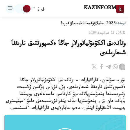
KAZINFORM
ق ز
ترەند:
2026-سايلاۋ
وقيعا
تاعايىنداۋ
اقوردا
09:52, 15 قىركۇيەك 2020
وتاندىق اككۋمۋلياتورلار جاڭا ەكسپورتتىق نارىققا
شىعارىلدى
نۇر- سۇلتان. قازاقپارات - وتاندىق اككۋمۋلياتورلار جاڭا
ەكسپورتتىق نارىققا شىعارىلدى. بۇل تۋرالى بۇگىن ۇكىمەت
وتىرىسىندا يندۋستريالاندىرۋ كارتاسى ماسەلەلەرى بويىنشا
بايانداعان ق ر يندۋستريا جانە ينفراقۇرىلىمدىق دامۋ ءمينيسترى
بەيبىت اتامقۇلوۆ ايتتى، دەپ حابارلايدى قازاقپارات ءتىلشىسى.