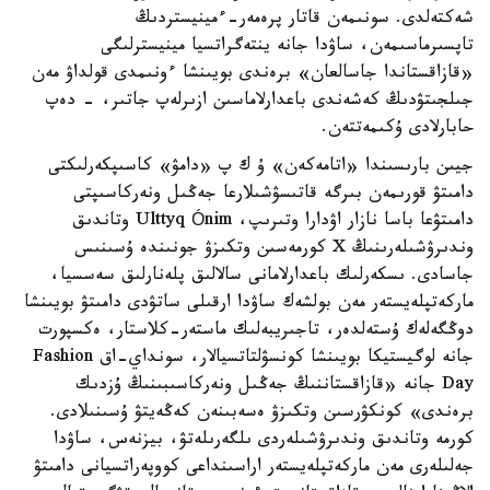
شەكتەلدى. سونىمەن قاتار پرەمەر-ءمينيستردىڭ
تاپسىرماسىمەن، ساۋدا جانە ينتەگراتسيا مينيسترلىگى
«قازاقستاندا جاسالعان» برەندى بويىنشا ءونىمدى قولداۋ مەن
جىلجىتۋدىڭ كەشەندى باعدارلاماسىن ازىرلەپ جاتىر، - دەپ
حابارلادى ۇكىمەتتەن.
جيىن بارىسىندا «اتامەكەن» ۇ ك پ «دامۋ» كاسىپكەرلىكتى
دامىتۋ قورىمەن بىرگە قاتىسۋشىلارعا جەڭىل ونەركاسىپتى
دامىتۋعا باسا نازار اۋدارا وتىرىپ، Ulttyq Ónim وتاندىق
وندىرۋشىلەرىنىڭ X كورمەسىن وتكىزۋ جونىندە ۇسىنىس
جاسادى. ىسكەرلىك باعدارلامانى سالالىق پلەنارلىق سەسسيا،
ماركەتپلەيستەر مەن بولشەك ساۋدا ارقىلى ساتۋدى دامىتۋ بويىنشا
دوڭگەلەك ۇستەلدەر، تاجىريبەلىك ماستەر-كلاستار، ەكسپورت
جانە لوگيستيكا بويىنشا كونسۋلتاتسيالار، سونداي-اق Fashion
Day جانە «قازاقستاننىڭ جەڭىل ونەركاسىبىنىڭ ۇزدىك
برەندى» كونكۋرسىن وتكىزۋ ەسەبىنەن كەڭەيتۋ ۇسىنىلادى.
كورمە وتاندىق وندىرۋشىلەردى ىلگەرىلەتۋ، بيزنەس، ساۋدا
جەلىلەرى مەن ماركەتپلەيستەر اراسىنداعى كووپەراتسيانى دامىتۋ