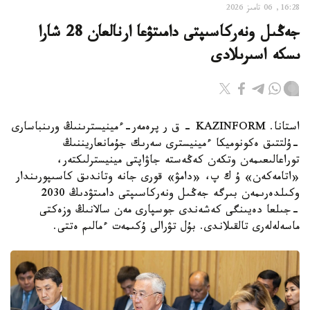
16:28, 06 تامىز 2026
جەڭىل ونەركاسىپتى دامىتۋعا ارنالعان 28 شارا
ىسكە اسىرىلادى
استانا. KAZINFORM - ق ر پرەمەر-ءمينيسترىنىڭ ورىنباسارى
-ۇلتتىق ەكونوميكا ءمينيسترى سەرىك جۇمانعاريننىڭ
توراعالىعىمەن وتكەن كەڭەستە جاۋاپتى مينيسترلىكتەر،
«اتامەكەن» ۇ ك پ، «دامۋ» قورى جانە وتاندىق كاسىپورىندار
وكىلدەرىمەن بىرگە جەڭىل ونەركاسىپتى دامىتۋدىڭ 2030
-جىلعا دەيىنگى كەشەندى جوسپارى مەن سالانىڭ وزەكتى
ماسەلەلەرى تالقىلاندى. بۇل تۋرالى ۇكىمەت ءمالىم ەتتى.