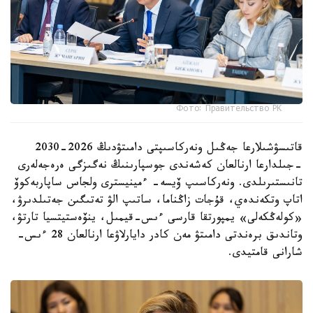
Фото: Правительство РК
قاتىسۋشىلارعا جەڭىل ونەركاسىپتى دامىتۋدىڭ 2026-2030
-جىلدارعا ارنالعان كەشەندى جوسپارىنىڭ نەگىزگى ەرەجەلەرى
تانىستىرىلدى. ونەركاسىپ ۆيسە- ءمينيسترى ولجاس ساپاربەكوۆ
اتاپ وتكەندەي، قۇجات زاڭناما، ساتىپ الۋ تەتىگىن جەتىلدىرۋ،
«كولەڭكەلى» يمپورتقا قارسى ءىس-قيمىل، ينۆەستيتسيا تارتۋ،
وتاندىق برەندتى دامىتۋ مەن كادر دايارلاۋعا ارنالعان 28 ءىس-
شارانى قامتيدى.