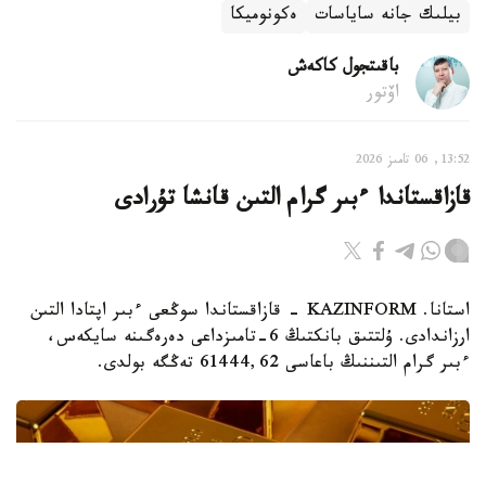
بيلىك جانە ساياسات
ەكونوميكا
باقىتجول كاكەش
اۆتور
13:52, 06 تامىز 2026
قازاقستاندا ءبىر گرام التىن قانشا تۇرادى
استانا. KAZINFORM - قازاقستاندا سوڭعى ءبىر اپتادا التىن
ارزاندادى. ۇلتتىق بانكتىڭ 6-تامىزداعى دەرەگىنە سايكەس،
ءبىر گرام التىننىڭ باعاسى 61444,62 تەڭگە بولدى.