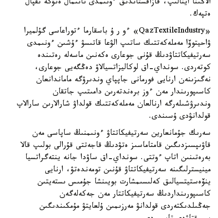
الاڭىنا اينالىپ، قازاقستاندىق ءونىمدى تانىمال ەتۋگە ىقپال
ەتپەك.
«QazTextileIndustry» ءو ر ۇ باسقارما ءتوراعاسى گۇلميرا
ۋاحيتوۆا مەملەكەتتىك ساتىپ الۋعا قاتىسۋ ءۇشىن ءونىمدى
سەرتيفيكاتتاۋدىڭ قۇنى جوعارى ەكەنىن ماسەلە رەتىندە
كوتەردى. سونداي-اق لوكاليزاتسيالاۋ دەڭگەيى جوعارى،
نەگىزىنەن ارنايى فورمانى جاپپاي وندىرۋگە ماماندانعان
كاسىپورىندار مەن ءوز برەندتەرىن دامىتىپ جاتقان
وندىرۋشىلەرگە ارنالعان مەملەكەتتىك قولداۋ شارالارىن سارالاپ
قولدانۋدى ۇسىندى.
سەرىك جۇمانعارين سەرتيفيكاتتاۋ ءونىمنىڭ ساپاسى مەن
قاۋىپسىزدىگىن قامتاماسىز ەتۋدىڭ قاجەتتى قۇرالى بولىپ قالا
بەرەتىنىن اتاپ ءوتتى. سونداي-اق ساۋدا جانە ينتەگراتسيا
مينيسترلىگىنە سەرتيفيكاتتاۋ قۇنىن تومەندەتۋ، ارنايى
ينۆەستيتسيالىق كەلىسىمشارت بويىنشا جۇمىس ىستەيتىن
كاسىپورىنداردىڭ سەرتيفيكاتتار مەن جەكەلەگەن
جەڭىلدىكتەردى قولدانۋ مەرزىمىن ۇلعايتۋ مۇمكىندىگىن