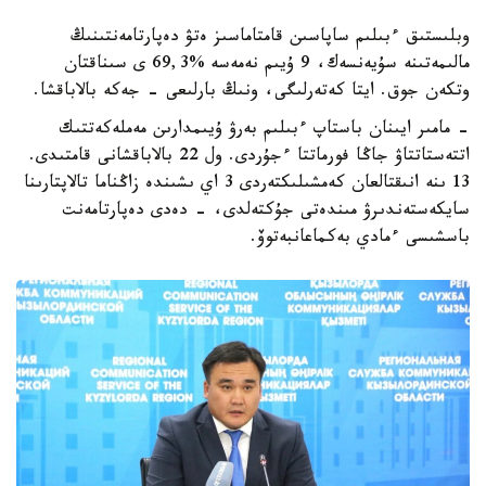
وبلىستىق ءبىلىم ساپاسىن قامتاماسىز ەتۋ دەپارتامەنتىنىڭ
مالىمەتىنە سۇيەنسەك، 9 ۇيىم نەمەسە %69,3 ى سىناقتان
وتكەن جوق. ايتا كەتەرلىگى، ونىڭ بارلىعى - جەكە بالاباقشا.
- مامىر ايىنان باستاپ ءبىلىم بەرۋ ۇيىمدارىن مەملەكەتتىك
اتتەستاتتاۋ جاڭا فورماتتا ءجۇردى. ول 22 بالاباقشانى قامتىدى.
13 ىنە انىقتالعان كەمشىلىكتەردى 3 اي ىشىندە زاڭناما تالاپتارىنا
سايكەستەندىرۋ مىندەتى جۇكتەلدى، - دەدى دەپارتامەنت
باسشىسى ءمادي بەكماعانبەتوۆ.