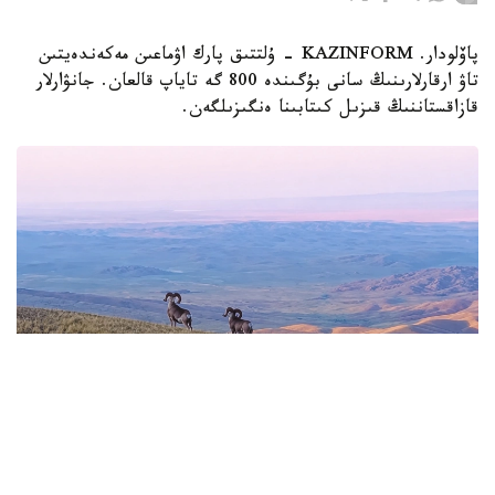
پاۆلودار. KAZINFORM - ۇلتتىق پارك اۋماعىن مەكەندەيتىن
تاۋ ارقارلارىنىڭ سانى بۇگىندە 800 گە تاياپ قالعان. جانۋارلار
قازاقستاننىڭ قىزىل كىتابىنا ەنگىزىلگەن.
Фото: Видеодан алынған кадр