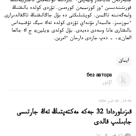
جىبەرگەن شاباقتار ولمەپتى. ءبىزدىڭ كوكتەمگى تاجىريبەنىڭ
قورىتىندىسىن ءوز كوزىممەن كورەمىن. تۇزدى كولدە بالىقتىڭ
ولمەگەنىنە تاڭمىن. كوپشىلىكتى دە بۇل جاڭالىقتىڭ تاڭقالدىرارى
ءسوزسىز. عالىمدار مۇنداي تۇزدى كولدە تەك سيگ تۇقىمداس
بالىقتارى عانا وسەدى دەيدى. بۇل كولدى «يلين» ج ك جالعا
العان»، - دەپ جازدى دارحان ءامرين.
ايماق
без автора
اۆتور
14:56, 06 تامىز 2026
قىزىلوردادا 32 جەكە مەكتەپتىڭ تەڭ جارتىسى
جابىلىپ قالدى