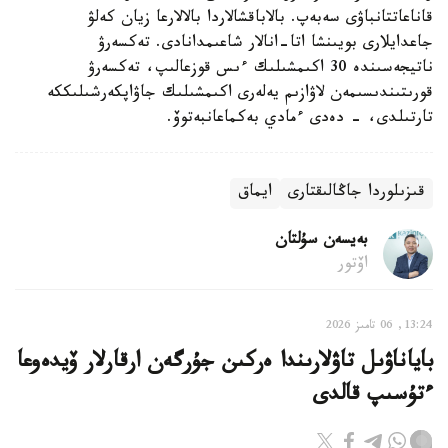
قاناعاتتانباۋى سەبەپ. بالاباقشالاردا بالالارعا زيان كەلۋ
جاعدايلارى بويىنشا اتا-انالار شاعىمدانادى. تەكسەرۋ
ناتيجەسىندە 30 اكىمشىلىك ءىس قوزعالىپ، تەكسەرۋ
قورىتىندىسىمەن لاۋازىم يەلەرى اكىمشىلىك جاۋاپكەرشىلىككە
تارتىلدى، - دەدى ءمادي بەكماعانبەتوۆ.
قىزىلوردا جاڭالىقتارى
ايماق
بەيسەن سۇلتان
اۆتور
13:24, 06 تامىز 2026
باياناۋىل تاۋلارىندا ەركىن جۇرگەن ارقارلار ۆيدەوعا
ءتۇسىپ قالدى