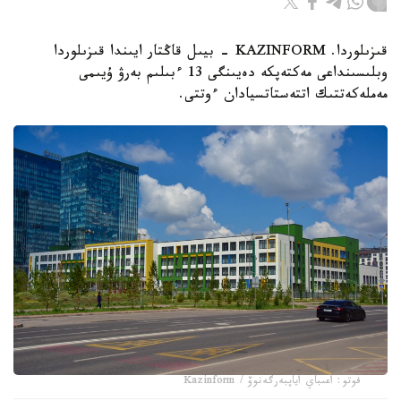
قىزىلوردا. KAZINFORM - بيىل قاڭتار ايىندا قىزىلوردا
وبلىسىنداعى مەكتەپكە دەيىنگى 13 ءبىلىم بەرۋ ۇيىمى
مەملەكەتتىك اتتەستاتسيادان ءوتتى.
فوتو: اعىباي اياپبەرگەنوۆ / Kazinform