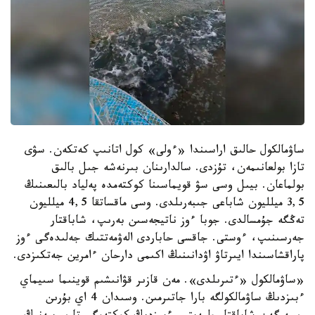
ساۋمالكول حالىق اراسىندا «ءولى» كول اتانىپ كەتكەن. سۋى
تازا بولعانىمەن، تۇزدى. سالدارىنان بىرنەشە جىل بالىق
بولماعان. بيىل وسى سۋ قويماسىنا كوكتەمدە پەلياد بالىعىنىڭ
3,5 ميلليون شاباعى جىبەرىلدى. وسى ماقساتقا 4,5 ميلليون
تەڭگە جۇمسالدى. جوبا ءوز ناتيجەسىن بەرىپ، شاباقتار
جەرسىنىپ، ءوستى. جاقسى حاباردى الەۋمەتتىك جەلىدەگى ءوز
پاراقشاسىندا ايىرتاۋ اۋدانىنىڭ اكىمى دارحان ءامرين جەتكىزدى.
«ساۋمالكول «ءتىرىلدى». مەن قازىر قۋانىشىم قوينىما سىيماي
ءبىزدىڭ ساۋمالكولگە بارا جاتىرمىن. وسىدان 4 اي بۇرىن