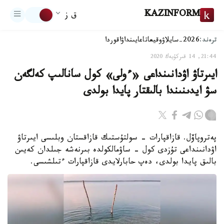
KAZINFORM
ق ز
ترەند:
2026-سايلاۋ
وقيعا
تاعايىنداۋ
اقوردا
21:44, 14 قىركۇيەك 2020
ايىرتاۋ اۋدانىنداعى «ءولى» كول سانالىپ كەلگەن
سۋ ايدىنىندا بالىقتار پايدا بولدى
پەتروپاۆل. قازاقپارات - سولتۇستىك قازاقستان وبلىسى ايىرتاۋ
اۋدانىنداعى تۇزدى كول - ساۋمالكولدە بىرنەشە جىلدان كەيىن
بالىق پايدا بولدى، دەپ حابارلايدى قازاقپارات ءتىلشىسى.