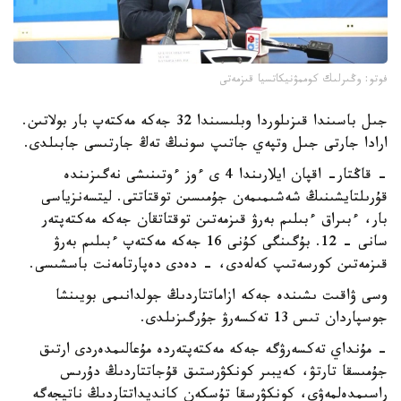
فوتو: وڭىرلىك كوممۋنيكاتسيا قىزمەتى
جىل باسىندا قىزىلوردا وبلىسىندا 32 جەكە مەكتەپ بار بولاتىن.
ارادا جارتى جىل وتپەي جاتىپ سونىڭ تەڭ جارتىسى جابىلدى.
- قاڭتار- اقپان ايلارىندا 4 ى ءوز ءوتىنىشى نەگىزىندە
قۇرىلتايشىنىڭ شەشىمىمەن جۇمىسىن توقتاتتى. ليتسەنزياسى
بار، ءبىراق ءبىلىم بەرۋ قىزمەتىن توقتاتقان جەكە مەكتەپتەر
سانى - 12. بۇگىنگى كۇنى 16 جەكە مەكتەپ ءبىلىم بەرۋ
قىزمەتىن كورسەتىپ كەلەدى، - دەدى دەپارتامەنت باسشىسى.
وسى ۋاقىت ىشىندە جەكە ازاماتتاردىڭ جولدانىمى بويىنشا
جوسپاردان تىس 13 تەكسەرۋ جۇرگىزىلدى.
- مۇنداي تەكسەرۋگە جەكە مەكتەپتەردە مۇعالىمدەردى ارتىق
جۇمىسقا تارتۋ، كەيبىر كونكۋرستىق قۇجاتتاردىڭ دۇرىس
راسىمدەلمەۋى، كونكۋرسقا تۇسكەن كانديداتتاردىڭ ناتيجەگە