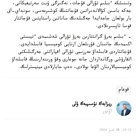
وتىنىشكە ءبىلىم تۋرالى قۇجات، نەگىزگى ۇبت سەرتيفيكاتى،
جەكە باسىن كۋالاندىراتىن قۇجاتتىڭ كوشىرمەسى، سونداي-اق
بار بولعان جاعدايدا جەڭىلدىك ساناتىن راستايتىن قۇجاتتار
قوسا تاپسىرىلادى.
- ءبىلىم بەرۋ گرانتتارىن بەرۋ تۋرالى شەشىمدى ءتيىستى
اكىمدىك جانىنان قۇرىلعان ارنايى كوميسسيا قابىلدايدى.
قۇجاتتاردى قابىلداۋ مەرزىمى تۋرالى اقپاراتتى جەرگىلىكتى
اتقارۋشى ورگانداردان جانە جوعارى وقۋ ورىندارىنىڭ قابىلداۋ
كوميسسيالارىنان الۋعا بولادى، دەپ حابارلادى مينيسترلىك.
قوعام
ريزابەك نۇسىپبەك ۇلى
اۆتور
15:12, 08 تامىز 2026