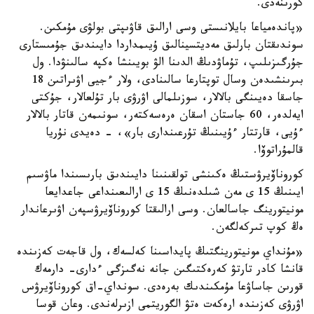
كورىنەدى.
«پاندەمياعا بايلانىستى وسى ارالىق قاۋىپتى بولۋى مۇمكىن.
سوندىقتان بارلىق مەديتسينالىق ۇيىمداردا دايىندىق جۇمىستارى
جۇرگىزىلىپ، تۇماۋدىڭ الدىنا الۋ بويىنشا ەكپە سالىنۋدا. ول
بىرىنشىدەن وسال توپتارعا سالىنادى، ولار ءجيى اۋىراتىن 18
جاسقا دەيىنگى بالالار، سوزىلمالى اۋرۋى بار تۇلعالار، جۇكتى
ايەلدەر، 60 جاستان اسقان ەرەسەكتەر، سونىمەن قاتار بالالار
ءۇيى، قارتتار ءۇيىنىڭ تۇرعىندارى بار»، - دەيدى نۇريا
قالمۇراتوۆا.
كوروناۆيرۋستىڭ ەكىنشى تولقىنىنا دايىندىق بارىسىندا ماۋسىم
ايىنىڭ 15 ى مەن شىلدەنىڭ 15 ى ارالىعىنداعى جاعدايعا
مونيتورينگ جاسالعان. وسى ارالىقتا كوروناۆيرۋسپەن اۋىرعاندار
ەڭ كوپ تىركەلگەن.
«مۇنداي مونيتورينگتىڭ پايداسىنا كەلسەك، ول قاجەت كەزىندە
قانشا كادر تارتۋ كەرەكتىگىن جانە نەگىزگى ءدارى- دارمەك
قورىن جاساۋعا مۇمكىندىك بەرەدى. سونداي-اق كوروناۆيرۋس
اۋرۋى كەزىندە ارەكەت ەتۋ الگوريتمى ازىرلەندى. وعان قوسا