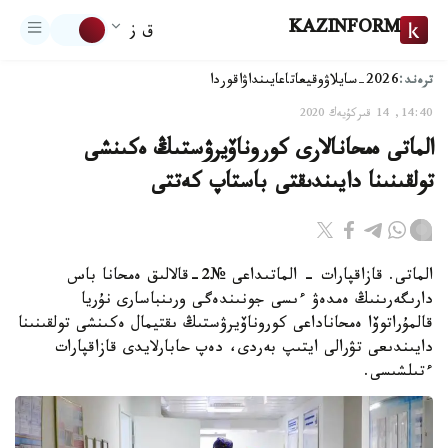
KAZINFORM
ق ز
ترەند:
2026-سايلاۋ
وقيعا
تاعايىنداۋ
اقوردا
14:40, 14 قىركۇيەك 2020
الماتى ەمحانالارى كوروناۆيرۋستىڭ ەكىنشى
تولقىنىنا دايىندىقتى باستاپ كەتتى
الماتى. قازاقپارات - الماتىداعى №2-قالالىق ەمحانا باس
دارىگەرىنىڭ ەمدەۋ ءىسى جونىندەگى ورىنباسارى نۇريا
قالمۇراتوۆا ەمحاناداعى كوروناۆيرۋستىڭ ىقتيمال ەكىنشى تولقىنىنا
دايىندىعى تۋرالى ايتىپ بەردى، دەپ حابارلايدى قازاقپارات
ءتىلشىسى.