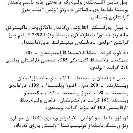
جىل سايىن اكىمدىكتەر وڭىرلەرگە قاجەتتى جانە باسىم باعىتتار
بويىنشا مامانداردى ماقساتتى دايارلاۋ ءۇشىن ءبىلىم بەرۋ
گرانتتارىن ۇسىنادى.
- بيىل جەرگىلىكتى اتقارۋشى ورگاندار باكالاۆريات، ماگيستراتۋرا
جانە رەزيدەنتۋرا باعدارلامالارى بويىنشا وقۋعا 2392 ءبىلىم بەرۋ
گرانتىن ءبولدى،-دەلىنگەن مينيسترلىك حابارلاماسىندا.
ەڭ كوپ گرانت استانا قالاسىندا قاراستىرىلعان - 303.
شىمكەنت قالاسىنىڭ اكىمدىگى 285، شىعىس قازاقستان وبلىسى
270 گرانت ءبولدى.
باتىس قازاقستان وبلىسىندا – 211، اباي جانە تۇركىستان
وبلىستارىندا – 200 دەن، اقمولا وبلىسىندا – 199، قاراعاندى
وبلىسىندا – 198، اتىراۋ وبلىسىندا – 187، ماڭعىستاۋ
وبلىسىندا 163 گرانت قاراستىرىلعان. قالعان وڭىرلەردىڭ
ءارقايسىسى 100 گە جۋىق گرانت ۇسىندى.
كونكۋرسقا قاتىسۋ ءۇشىن تالاپكەرلەر وزدەرى تاڭداعان جوعارى
وقۋ ورنىنىڭ قابىلداۋ كوميسسياسىنا ءوتىنىش بەرۋى كەرەك.