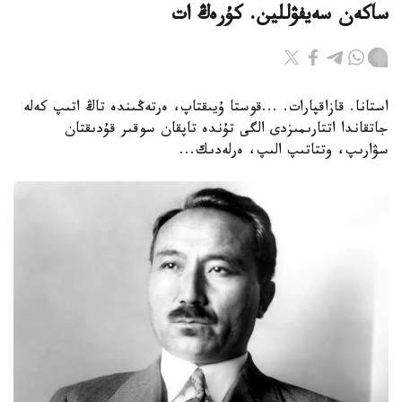
ساكەن سەيفۋللين. كۇرەڭ ات
استانا. قازاقپارات. ...قوستا ۇيىقتاپ، ەرتەڭىندە تاڭ اتىپ كەلە
جاتقاندا اتتارىمىزدى الگى تۇندە تاپقان سوقىر قۇدىقتان
سۋارىپ، وتتاتىپ الىپ، ەرلەدىك...