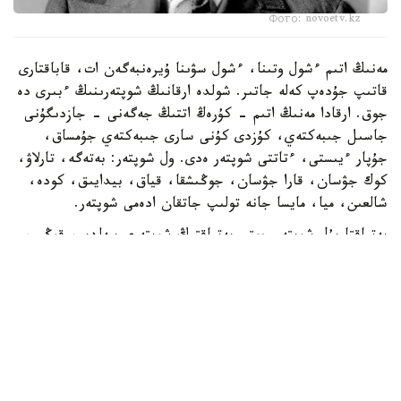
Фото: novoetv.kz
مەنىڭ اتىم ءشول وتىنا، ءشول سۋىنا ۇيرەنبەگەن ات، قاباقتارى
قاتىپ جۇدەپ كەلە جاتىر. شولدە ارقانىڭ شوپتەرىنىڭ ءبىرى دە
جوق. ارقادا مەنىڭ اتىم - كۇرەڭ اتتىڭ جەگەنى - جازدىگۇنى
جاسىل جىبەكتەي، كۇزدى كۇنى سارى جىبەكتەي جۇمساق،
جۇپار ءيىستى، ءتاتتى شوپتەر ەدى. ول شوپتەر: بەتەگە، تارلاۋ،
كوك جۋسان، قارا جۋسان، جوڭىشقا، قياق، بيدايىق، كودە،
شالعىن، ميا، مايسا جانە تولىپ جاتقان ادەمى شوپتەر.
بەتپاقتا بۇل شوپتەر جوق. بەتپاقتىڭ شوپتەرى سەلدىر، قوڭىر،
سۇر، قۋارعان، سوياۋلانعان قاتتى، قوڭىرسۇر وسىمدىك. ول
شوپتەر: سوياۋ جۋسان، قارا قوڭىر جۋسان، يزەن، ەبەلەك.
راس، كوكپەك پەن جۋسان ارقادا دا بار. بەتپاقتا دا بار.
ارقانىڭ سۋى كوبىنەسە تۇشى، ءتاتتى، تۇنىق سۋ جانە ونداي
سۋلار كوپ. ۇلكەن شالقار ايدىن كولدەر، ۇزىن اققان وزەندەر،
تاۋدان، ادىردان سىلدىراپ اققان كۇمىس سۋلى بۇلاقتار، كوك