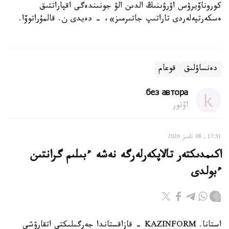
كوروناۆيرۋس اۋرۋىنىڭ الدىن الۋ جونىندەگى اقپاراتتىق
ەسكەرتپەلەردى تاراتىپ جاتىرمىز»، - دەيدى ن. قالمۇراتوۆا.
دەنساۋلىق
قوعام
без автора
اۆتور
17:51, 08 تامىز 2026
اكىمدىكتەر تالاپكەرلەرگە نەشە ءبىلىم گرانتىن
ءبولدى
استانا. KAZINFORM - قازاقستاندا جەرگىلىكتى اتقارۋشى