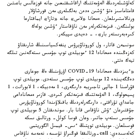
كەلۋشىلەردىڭ الەۋمەتتىك اراقاشىقتىعىن جانە قوزعالىس باعىتىن
قامتاماسىز ەتۋ ءۇشىن ەدەن بەلگىلەرى مەن قورشاۋلار
ورنالاستىرىلعان. ەمحانا «لاس» جانە «تازا» ايماقتارعا
بولىنگەن. قىزمەتكەرلەر مەن ناۋقاستار ءۇشىن بولەك
كىرەبەرىستەر بار»، - دەيدى سپيكەر.
سونىمەن قاتار، ول كوروناۆيرۋس ينفەكسياسىنىڭ شارىقتاۋ
كەزەڭىندە ەمحانادا 12 ءموبيلدى توپ جۇمىس ىستەگەنىن تىلگە
تيەك ەتتى.
«ءبىزدىڭ ەمحانادا COVID-19 اۋرۋىنىڭ ەڭ جوعارى
دەڭگەيىندە 12 موبيلدى توپ جۇمىس ىستەدى. موبيلدى توپ
قۇرامىنا 1 جالپى تاجىريبە دارىگەرى، 1 مەدبيكە، 1 لابورانت، 1
پسيحولوگ، 1 الەۋمەتتىك قىزمەتكەر كىردى. قازىر ەمحاناداعى
جاعداي تۇراقتى، دارىگەرلەردىڭ باقىلاۋىندا كوروناۆيۋرس
جۇقتىرعان ءۇش ناۋقاس قانا بار. سوندىقتان 5 موبيلدى توپ
جۇمىس ىستەپ جاتىر. وعان قوسا كولل- ورتالىق ىسكە
قوسىلعان. موبيلدى توپتىڭ ءىس- قيمىل الگوريتمى
كەلەسىدەي: call-ورتالىققا قوڭىراۋ تۇسسە، نەمەسە ناۋقاس