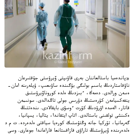
«پاندەميا باستالعاننان بەرى قاۋىپتى ۆيرۋستى جۇقتىرعان
ناۋقاستاردىڭ باسىم بولىگى بۇگىندە ساۋىعىپ، ۇيلەرىنە امان-
ەسەن ورالدى. دەمەك، ءبىزدىڭ ەلدە كوروناۆيرۋستىق
ينفەكسيامەن كۇرەستىڭ دۇرىس جولى تاڭدالدى. سونىمەن
قاتار، الەمدە اۋرۋدىڭ كۇرت ءوسۋى بايقالادى. ىندەتتىڭ
ەكىنشى تولقىنى باستالدى. اتاپ ايتقاندا، يتاليا، يسپانيا،
گەرمانيا، تۇركيا جانە وڭتۇستىك كورەيا سياقتى ەلدەردە. ت م د
ەلدەرىندە ۆيرۋستىڭ تاراۋى قازاقستانعا قاراعاندا جوعارى. وسى