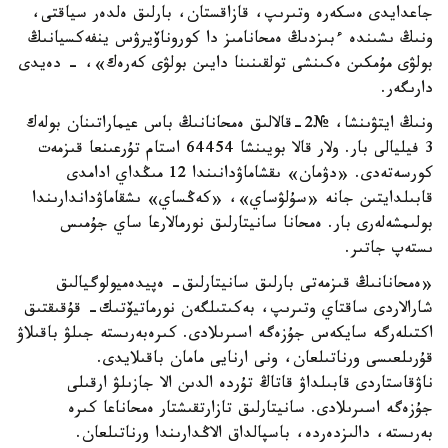
جاعدايدى ەسكەرە وتىرىپ، قازاقستان، بارلىق ەلدەر سياقتى،
ونىڭ ىشىندە ءبىزدىڭ ەمحانامىز دا كوروناۆيرۋس ينفەكسيانىڭ
بولۋى مۇمكىن ەكىنشى تولقىنىنا دايىن بولۋى كەرەك»، - دەيدى
دارىگەر.
ونىڭ ايتۋىنشا، №2-قالالىق ەمحانانىڭ باس عيماراتىنان بولەك
3 فيليالى بار. ولار قالا بويىنشا 64454 استام تۇرعىنعا قىزمەت
كورسەتەدى. «دۋمان» ىقشاماۋدانىندا 12 مىڭداي ادامدى
قابىلدايتىن جانە «سۇلۋساي»، «كەڭساي» ىشقاماۋداندارىندا
بولىمشەلەرى بار. ەمحانا سانيتارلىق نورمالارعا ساي جۇمىس
ىستەپ جاتىر.
«ەمحانانىڭ قىزمەتى بارلىق سانيتارلىق- ەپيدەميولوگيالىق
شارالاردى ساقتاي وتىرىپ، بەكىتىلگەن نورماتيۆتىك- قۇقىقتىق
اكتىلەرگە سايكەس جۇزەگە اسىرىلادى. كىرەبەرىستە جىلۋ باقىلاۋ
قۇرىلعىسى ورناتىلعان، ونى ارنايى مامان باقىلايدى.
ناۋقاستاردى قابىلداۋ قاتاڭ تۇردە الدىن الا جازىلۋ ارقىلى
جۇزەگە اسىرىلادى. سانيتارلىق تازارتقىشتار ەمحاناعا كىرە
بەرىستە، دالىزدەردە، باسپالداق الاڭدارىندا ورناتىلعان.