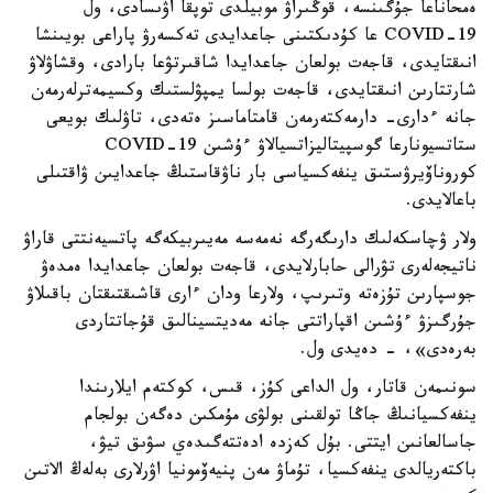
ەمحاناعا جۇگىنسە، قوڭىراۋ موبيلدى توپقا اۋىسادى، ول
COVID-19 عا كۇدىكتىنى جاعدايدى تەكسەرۋ پاراعى بويىنشا
انىقتايدى، قاجەت بولعان جاعدايدا شاقىرتۋعا بارادى، وقشاۋلاۋ
شارتتارىن انىقتايدى، قاجەت بولسا يمپۋلستىك وكسيمەترلەرمەن
جانە ءدارى- دارمەكتەرمەن قامتاماسىز ەتەدى، تاۋلىك بويعى
ستاتسيونارعا گوسپيتاليزاتسيالاۋ ءۇشىن COVID-19
كوروناۆيرۋستىق ينفەكسياسى بار ناۋقاستىڭ جاعدايىن ۋاقتىلى
باعالايدى.
ولار ۋچاسكەلىك دارىگەرگە نەمەسە مەيىربيكەگە پاتسيەنتتى قاراۋ
ناتيجەلەرى تۋرالى حابارلايدى، قاجەت بولعان جاعدايدا ەمدەۋ
جوسپارىن تۇزەتە وتىرىپ، ولارعا ودان ءارى قاشىقتىقتان باقىلاۋ
جۇرگىزۋ ءۇشىن اقپاراتتى جانە مەديتسينالىق قۇجاتتاردى
بەرەدى»، - دەيدى ول.
سونىمەن قاتار، ول الداعى كۇز، قىس، كوكتەم ايلارىندا
ينفەكسيانىڭ جاڭا تولقىنى بولۋى مۇمكىن دەگەن بولجام
جاسالعانىن ايتتى. بۇل كەزدە ادەتتەگىدەي سۋىق تيۋ،
باكتەريالدى ينفەكسيا، تۇماۋ مەن پنيەۆمونيا اۋرلارى بەلەڭ الاتىن