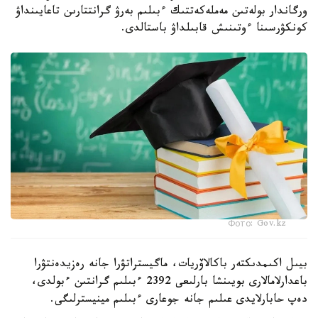
ورگاندار بولەتىن مەملەكەتتىك ءبىلىم بەرۋ گرانتتارىن تاعايىنداۋ
كونكۋرسىنا ءوتىنىش قابىلداۋ باستالدى.
Фото: Gov.kz
بيىل اكىمدىكتەر باكالاۆريات، ماگيستراتۋرا جانە رەزيدەنتۋرا
باعدارلامالارى بويىنشا بارلىعى 2392 ءبىلىم گرانتىن ءبولدى،
دەپ حابارلايدى عىلىم جانە جوعارى ءبىلىم مينيسترلىگى.