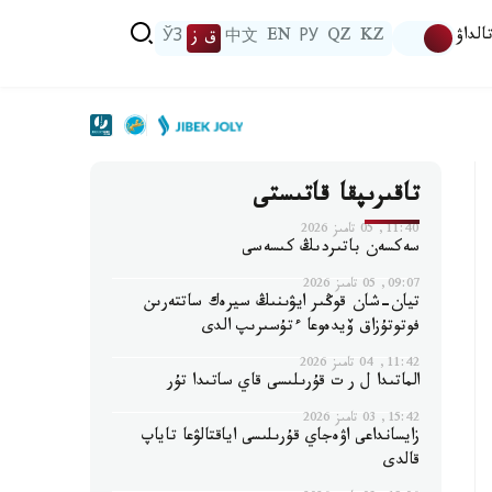
الداۋ
KZ
QZ
РУ
EN
中文
ق ز
ЎЗ
تاقىرىپقا قاتىستى
11:40, 05 تامىز 2026
سەكسەن باتىردىڭ كىسەسى
09:07, 05 تامىز 2026
تيان-شان قوڭىر ايۋىنىڭ سيرەك ساتتەرىن
فوتوتۇزاق ۆيدەوعا ءتۇسىرىپ الدى
11:42, 04 تامىز 2026
الماتىدا ل ر ت قۇرىلىسى قاي ساتىدا تۇر
15:42, 03 تامىز 2026
زايسانداعى اۋەجاي قۇرىلىسى اياقتالۋعا تاياپ
قالدى