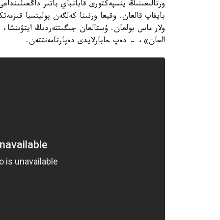
ورتالىعىنىڭ ينسپەكتورى قابانباي باتىر داڭعىلىندا
ولار ماس بولعان. ۇستالعان جىگىتتەردىڭ ايتۋىنشا،
العان»، - دەپ حابارلايدى دەپارتامەنتتەن.