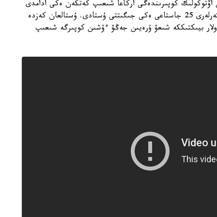
عى اۆتوكولىك كوپىرىندەگى اركاعا شىعىپ كەتكەن ەكى ادامدى
بايقاپ قالعان. وقيعا ورنىنا كەلگەن پوليتسيا قىزمەتكەرلەرى 25 جاستاعى ەكى جىگىتتى ۇستادى. ۇستالعان كەزدە
 ولار بيىكتىككە شىعۋ ۇرەيىن جەڭۋ ءۇشىن كوپىرگە شىعىپ