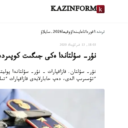
KAZINFORM
ترەند:
اقوردا
تاعايىنداۋ
وقيعا
2026-سايلاۋ
18:03, 13 قىركۇيەك 2020
نۇر- سۇلتاندا ەكى جىگىت كوپىرد
نۇر- سۇلتان. قازاقپارات - نۇر- سۇلتاندا پولي
ءتۇسىرىپ الدى، دەپ حابارلايدى قازاقپارات ءتى