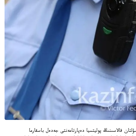
ۇلتان قالاسىنىڭ پوليتسيا دەپارتامەنتى جەدەل باسقارما