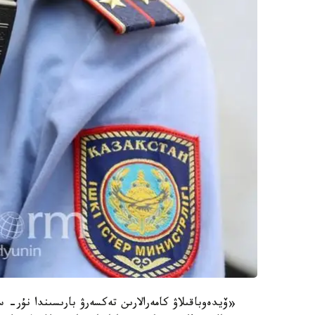
«ۆيدەوباقىلاۋ كامەرالارىن تەكسەرۋ بارىسىندا نۇر- س