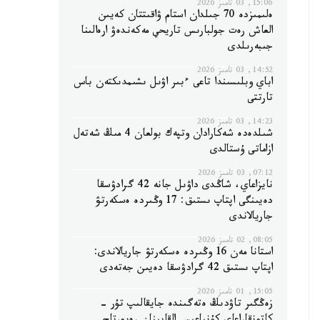
15:06, 03 تامىز 2026
ەلىمىزدە 70 جىلدان استام ۋاقىتتان كەيىن
العاش رەت جولبارىس تاريحي مەكەندەۋ ارەالىنا
جىبەرىلدى
14:52, 03 تامىز 2026
اباي وبلىسىندا تاعى ءبىر اۋىل ىشىمدىكتەن باس
تارتتى
14:23, 03 تامىز 2026
شىلدەدە شەكارادان وتپەك بولعان 4 مىڭ شەتەل
ازاماتى ۇستالدى
07:12, 03 تامىز 2026
نايزاعاي، شاڭدى داۋىل جانە 42 گرادۋسقا
دەيىنگى اپتاپ ىستىق: 17 وڭىردە ەسكەرتۋ
جاريالاندى
08:05, 02 تامىز 2026
استانا مەن 16 وڭىردە ەسكەرتۋ جاريالاندى:
اپتاپ ىستىق 42 گرادۋسقا دەيىن جەتەدى
15:05, 01 تامىز 2026
زەڭگىر تاۋدىڭ ەتەگىندە جايقالىپ تۇر -