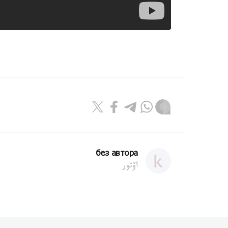
без автора
اۆتور