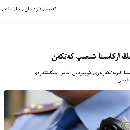
الەمدە
قازاقستان
ساياسات
ت
ىڭ اركاسىنا شىعىپ كەتكەن
تسيا قىزمەتكەرلەرى كوپىردەن جاس جىگىتتەردى
لشىسى.