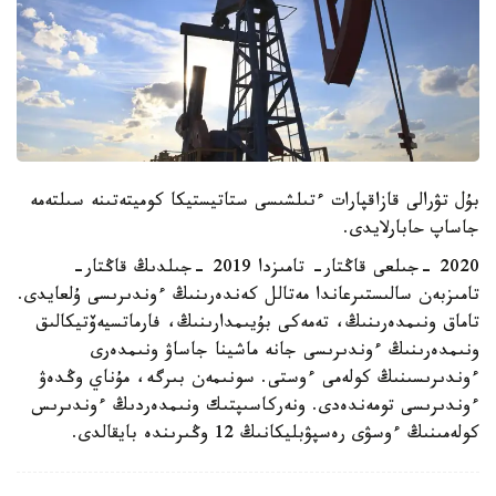
بۇل تۋرالى قازاقپارات ءتىلشىسى ستاتيستيكا كوميتەتىنە سىلتەمە
جاساپ حابارلايدى.
2020 -جىلعى قاڭتار- تامىزدا 2019 -جىلدىڭ قاڭتار-
تامىزبەن سالىستىرعاندا مەتالل كەندەرىنىڭ ءوندىرىسى ۇلعايدى.
تاماق ونىمدەرىنىڭ، تەمەكى بۇيىمدارىنىڭ، فارماتسيەۆتيكالىق
ونىمدەرىنىڭ ءوندىرىسى جانە ماشينا جاساۋ ونىمدەرى
ءوندىرىسىنىڭ كولەمى ءوستى. سونىمەن بىرگە، مۇناي وڭدەۋ
ءوندىرىسى تومەندەدى. ونەركاسىپتىك ونىمدەردىڭ ءوندىرىس
كولەمىنىڭ ءوسۋى رەسپۋبليكانىڭ 12 وڭىرىندە بايقالدى.