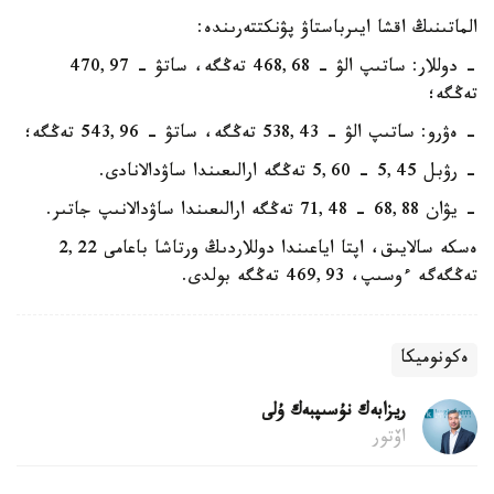
الماتىنىڭ اقشا ايىرباستاۋ پۋنكتتەرىندە:
- دوللار: ساتىپ الۋ - 468,68 تەڭگە، ساتۋ - 470,97
تەڭگە؛
- ەۋرو: ساتىپ الۋ - 538,43 تەڭگە، ساتۋ - 543,96 تەڭگە؛
- رۋبل 5,45 - 5,60 تەڭگە ارالىعىندا ساۋدالانادى.
- يۋان 68,88 - 71,48 تەڭگە ارالىعىندا ساۋدالانىپ جاتىر.
ەسكە سالايىق، اپتا اياعىندا دوللاردىڭ ورتاشا باعامى 2,22
تەڭگەگە ءوسىپ، 469,93 تەڭگە بولدى.
ەكونوميكا
ريزابەك نۇسىپبەك ۇلى
اۆتور