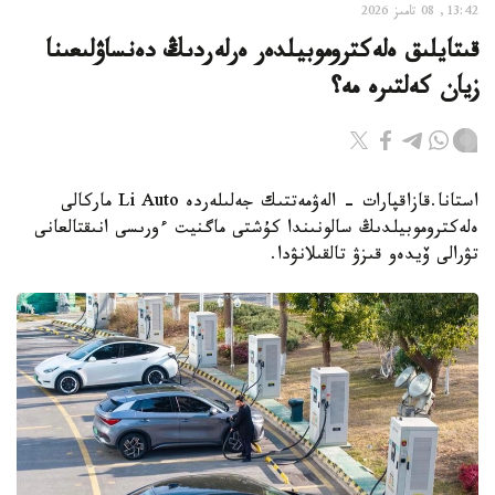
13:42, 08 تامىز 2026
قىتايلىق ەلەكتروموبيلدەر ەرلەردىڭ دەنساۋلىعىنا
زيان كەلتىرە مە؟
استانا.قازاقپارات - الەۋمەتتىك جەلىلەردە Li Auto ماركالى
ەلەكتروموبيلدىڭ سالونىندا كۇشتى ماگنيت ءورىسى انىقتالعانى
تۋرالى ۆيدەو قىزۋ تالقىلانۋدا.