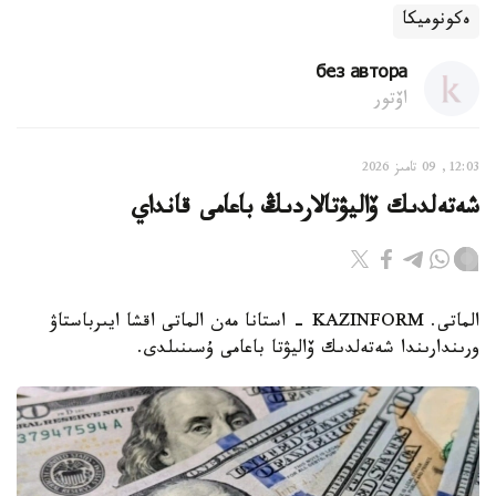
ەكونوميكا
без автора
اۆتور
12:03, 09 تامىز 2026
شەتەلدىك ۆاليۋتالاردىڭ باعامى قانداي
الماتى. KAZINFORM - استانا مەن الماتى اقشا ايىرباستاۋ
ورىندارىندا شەتەلدىك ۆاليۋتا باعامى ۇسىنىلدى.