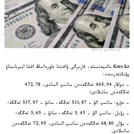
Фото: gazeta.uz
Kurs.kz مالىمەتىنشە، قازىرگى ۋاقىتتا ەلوردانىڭ اقشا ايىرباستاۋ
پۋنكتتەرىندە:
- دوللار 465,94 تەڭگەدەن ساتىپ الىنادى، 472,78
تەڭگەدەن ساتىلادى؛
- ەۋرو: ساتىپ الۋ - 533,87 تەڭگە، ساتۋ - 537,07 تەڭگە؛
- رۋبل: ساتىپ الۋ - 5,45 تەڭگە، ساتۋ - 5,65 تەڭگە؛
- يۋان 68,80 تەڭگەدەن ساتىپ الىنادى، 72,95 تەڭگەدەن
ساتىلادى.