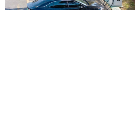
Фото: Синьхуа
الايدا مۇنداي كولىكتەردىڭ ەرلەردىڭ پوتەنتسياسىنا نەمەسە
ۇرپاق ءوربىتۋ قابىلەتىنە (فەرتيلدىگىنە) كەرى اسەر ەتەتىنى
تۋرالى سەنىمدى عىلىمي دالەلدەر ازىرگە جوق. بۇل تۋرالى
گەرمانيانىڭ رادياتسيالىق قورعانىس جونىندەگى فەدەرالدىق
ۆەدومستۆوسىنىڭ تاپسىرىسىمەن جۇرگىزىلگەن زەرتتەۋدەن ءمالىم
بولدى.
ۆيدەو اۆتورى تۇرمىستىق ەلەكتروماگنيتتىك ءورىستى ولشەيتىن
قۇرىلعىنى قوزعالىسسىز تۇرعان كولىكتىڭ ورىندىعىنا قويعان.
قۇرىلعى ەكرانىندا 14 كە دەيىنگى كورسەتكىش پايدا بولىپ،
كەيىن ەسكەرتۋ سيگنالى قوسىلعان.
الايدا ۆيدەودا قۇرىلعىنىڭ ناقتى مودەلى، ولشەم بىرلىگى،
جيىلىك دياپازونى نەمەسە كاليبرلەۋ تۋرالى مالىمەتتەر