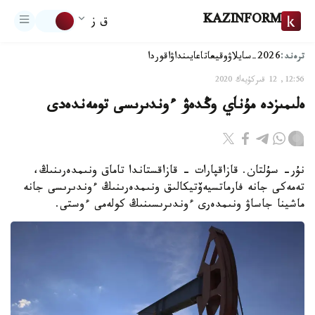
KAZINFORM
ق ز
ترەند:
2026-سايلاۋ
وقيعا
تاعايىنداۋ
اقوردا
12:56, 12 قىركۇيەك 2020
ەلىمىزدە مۇناي وڭدەۋ ءوندىرىسى تومەندەدى
نۇر- سۇلتان. قازاقپارات - قازاقستاندا تاماق ونىمدەرىنىڭ،
تەمەكى جانە فارماتسيەۆتيكالىق ونىمدەرىنىڭ ءوندىرىسى جانە
ماشينا جاساۋ ونىمدەرى ءوندىرىسىنىڭ كولەمى ءوستى.