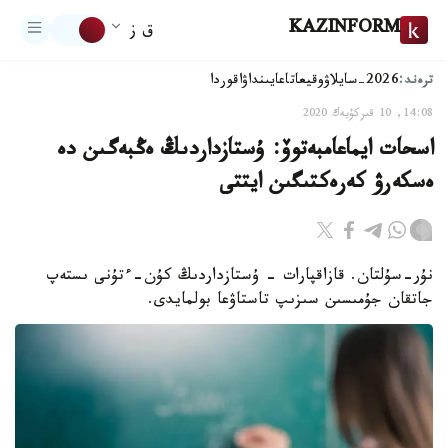
KAZINFORM
ق ز
ترەند:
2026-سايلاۋ
وقيعا
تاعايىنداۋ
اقوردا
14:08, 10 قىركۇيەك 2020
اسحات ايماعامبەتوۆ: ۇستازداردىڭ ەڭبەگىن دە
ەسكەرۋ كەرەكتىگىن ايتتى
نۇر-سۇلتان. قازاقپارات - ۇستازداردىڭ كۇن-ءتۇنى ىستەپ
جاتقان جۇمىسىن سىزىپ تاستاۋعا بولمايدى.