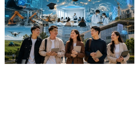
Коллаж: Kazinform / ИИ
گرانتقا اۋىلدىق ەلدى مەكەندەردەگى، شاعىن جانە
مونوقالالارداعى مەكتەپتەردىڭ 25 جاسقا دەيىنگى تۇلەكتەرى
ۇمىتكەر بولا الادى.
باعدارلاما جەتىم بالالار مەن كامەلەتكە تولعانعا دەيىن اتا-
اناسىنىڭ قامقورلىعىنسىز قالعان ازاماتتارعا، مۇگەدەكتىگى بار
تۇلعالارعا، سونداي-اق مۇگەدەكتىگى بار بالالاردى تاربيەلەپ