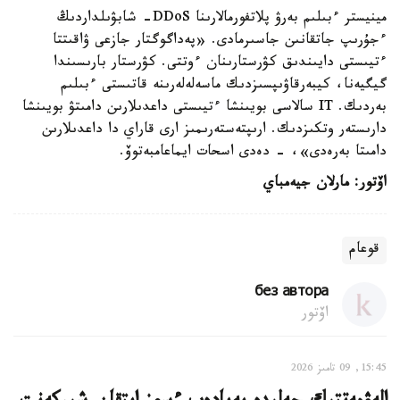
مينيستر ءبىلىم بەرۋ پلاتفورمالارىنا DDoS- شابۋىلداردىڭ
ءجۇرىپ جاتقانىن جاسىرمادى. «پەداگوگتار جازعى ۋاقىتتا
ءتيىستى دايىندىق كۋرستارىنان ءوتتى. كۋرستار بارىسىندا
گيگيەنا، كيبەرقاۋىپسىزدىك ماسەلەلەرىنە قاتىستى ءبىلىم
بەردىك. IT سالاسى بويىنشا ءتيىستى داعدىلارىن دامىتۋ بويىنشا
دارىستەر وتكىزدىك. ارىپتەستەرىمىز ارى قاراي دا داعدىلارىن
دامىتا بەرەدى»، - دەدى اسحات ايماعامبەتوۆ.
اۆتور: مارلان جيەمباي
قوعام
без автора
اۆتور
15:45, 09 تامىز 2026