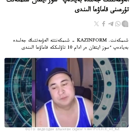
الەۋمەتتىك جەلىدە بەيادەپ ءسوز ايتقان شىمكەنت
تۇرعىنى قاماۋعا الىندى
شىمكەنت. KAZINFORM - شىمكەنتتە الەۋمەتتىك جەلىدە
بەيادەپ ءسوز ايتقان ەر ادام 10 تاۋلىككە قاماۋعا الىندى
Фото: видеодан алынған скрин/ t.me/POLICE_of_KZ