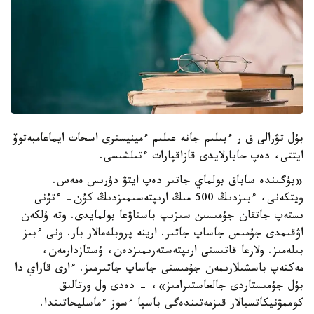
بۇل تۋرالى ق ر ءبىلىم جانە عىلىم ءمينيسترى اسحات ايماعامبەتوۆ
ايتتى، دەپ حابارلايدى قازاقپارات ءتىلشىسى.
«بۇگىندە ساباق بولماي جاتىر دەپ ايتۋ دۇرىس ەمەس.
ويتكەنى، ءبىزدىڭ 500 مىڭ ارىپتەسىمىزدىڭ كۇن- ءتۇنى
ىستەپ جاتقان جۇمىسىن سىزىپ باستاۋعا بولمايدى. وتە ۇلكەن
اۋقىمدى جۇمىس جاساپ جاتىر. ارينە پروبلەمالار بار. ونى ءبىز
بىلەمىز. ولارعا قاتىستى ارىپتەستەرىمىزدەن، ۇستازدارمەن،
مەكتەپ باسشىلارىمەن جۇمىستى جاساپ جاتىرمىز. ءارى قاراي دا
بۇل جۇمىستاردى جالعاستىرامىز»، - دەدى ول ورتالىق
كوممۋنيكاتسيالار قىزمەتىندەگى باسپا ءسوز ءماسليحاتىندا.