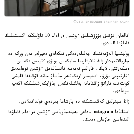
Фото: видеодан алынған скрин
اتالعان قۇقىق بۇزۋشىلىق ءۇشىن ەر ادام 10 تاۋلىككە اكىمشىلىك
قاماۋعا الىندى.
پوليتسيا الەۋمەتتىك جەلىلەردەگى تىكەلەي ەفيرلەر مەن وزگە دە
جاريالانىمدار زاڭ تالاپتارىنا سايكەس بولۋى ءتيىس ەكەنىن
ەسكەرتتى. لايك، قارالىم نەمەسە تانىمالدىق ءۇشىن قوعامدىق
ءتارتىپتى بۇزۋ، ادەپسىز ارەكەتتەر جاساۋ جانە قۇقىققا قايشى
كونتەنت تاراتۋ زاڭنامادا بەلگىلەنگەن جاۋاپكەرشىلىككە اكەپ
سوعادى.
زاڭ سيفرلىق كەڭىستىكتە دە بارشاعا بىردەي قولدانىلادى.
استانادا Instagram-داعى بەينەجازباسى ءۇشىن ەر ادام قاماۋعا
الىنعانىن جازعان ەدىك.