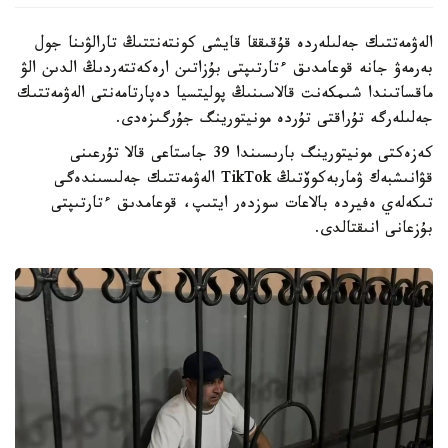
الەۋمەتتىك جەلىلەردە قۇقىققا قايشى كونتەنتتىڭ تارالۋىنا جول
بەرمەۋ جانە قوعامدىق ءتارتىپتى بۇزاتىن ارەكەتتەردىڭ الدىن الۋ
ماقساتىندا شىمكەنت قالاسىنىڭ پوليتسيا دەپارتامەنتى الەۋمەتتىك
جەلىلەرگە تۇراقتى تۇردە مونيتورينگ جۇرگىزەدى.
كەزەكتى مونيتورينگ بارىسىندا 39 جاستاعى قالا تۇرعىنى
قۋانىشبەك ۋماربەكوۆتىڭ TikTok الەۋمەتتىك جەلىسىندەگى
تىكەلەي ەفيردە بالاعات سوزدەر ايتىپ، قوعامدىق ءتارتىپتى
بۇزعانى انىقتالدى.