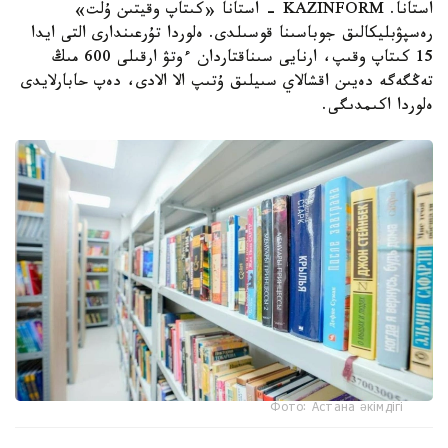
استانا. KAZINFORM - استانا «كىتاپ وقيتىن ۇلت»
رەسپۋبليكالىق جوباسىنا قوسىلدى. ەلوردا تۇرعىندارى التى ايدا
15 كىتاپ وقىپ، ارنايى سىناقتاردان ءوتۋ ارقىلى 600 مىڭ
تەڭگەگە دەيىن اقشالاي سىيلىق ۇتىپ الا الادى، دەپ حابارلايدى
ەلوردا اكىمدىگى.
Фото: Астана әкімдігі