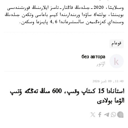
وسىلايشا، 2020-جىلدىڭ قاڭتار-تامىز ايلارىنىڭ قورىتىندىسى
بويىنشا، بولشەك ساۋدا ورىندارىندا كيىم باعاسى وتكەن جىلدىڭ
وسىنداي كەزەڭىمەن سالىستىرعاندا 4,6 پايىزعا وسكەن.
قوعام
без автора
اۆتور
11:40, 09 تامىز 2026
استانادا 15 كىتاپ وقىپ، 600 مىڭ تەڭگە ۇتىپ
الۋعا بولادى