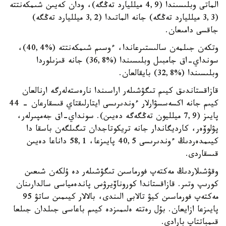
الماتى وبلىسىندا (4,9 ميلليارد تەڭگە)، ودان كەيىن شىمكەنتتە
(3,3 ميلليارد تەڭگە) جانە الماتىدا (3,2 ميلليارد تەڭگە)
جاقسى دامىعان.
وتكەن جىلمەن سالىستىرعاندا، ءوسىم شىمكەنتتە (%40,4)،
سونداي-اق جامبىل وبلىسىندا (%36,8) جانە قىزىلوردا
وبلىسىندا (%32,8) بايقالعان.
قازاقستاندىق كيىم تىگۋشىلەر اراسىندا نارەستەلەرگە ارنالعان
كيىم جانە اكسەسسۋارلار ءوندىرىسى ايتارلىقتاي قىسقارعان - 44
پايىز (7,9 ميلليون تەڭگەگە دەيىن). سونداي-اق جەمپىرلەر،
پۋلوۆەر، كارديگاندار جانە تريكوتاجدان تىگىلگەن باسقا دا
كيىمدەردىڭ ءوندىرىسى 40,5 پايىزعا، 58,1 داناعا دەيىن
قىسقاردى.
وقۋشىلاردىڭ مەكتەپ فورماسىن تىگۋشىلەر دە ۇلكەن شىعىن
كورىپ وتىر. قازاقستاندا كوروناۆيرۋس پاندەمياسى سالدارىنان
مەكتەپ فورماسىن كيۋ تالابى الىندى، بالالار كيىمىن ساتۋ 95
پايىزعا ازايعان. بۇل رەتتە ەلىمىزدە كيىم باعاسى جىلدان جىلعا
قىمباتتاپ بارادى.