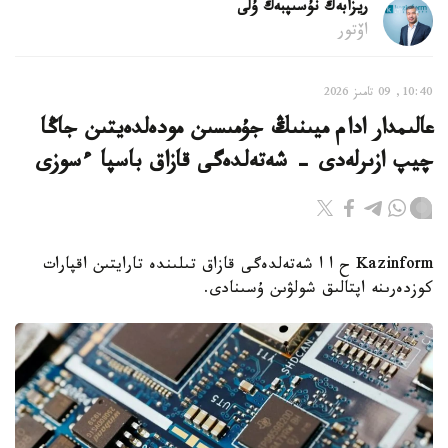
ريزابەك نۇسىپبەك ۇلى
اۆتور
10:40, 09 تامىز 2026
عالىمدار ادام ميىنىڭ جۇمىسىن مودەلدەيتىن جاڭا
چيپ ازىرلەدى - شەتەلدەگى قازاق باسپا ءسوزى
Kazinform ح ا ا شەتەلدەگى قازاق تىلىندە تارايتىن اقپارات
كوزدەرىنە اپتالىق شولۋىن ۇسىنادى.