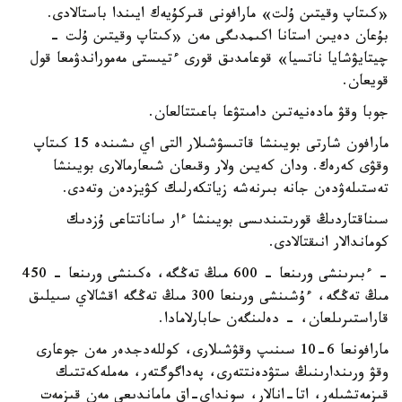
«كىتاپ وقيتىن ۇلت» مارافونى قىركۇيەك ايىندا باستالادى.
بۇعان دەيىن استانا اكىمدىگى مەن «كىتاپ وقيتىن ۇلت -
چيتايۋشايا ناتسيا» قوعامدىق قورى ءتيىستى مەموراندۋمعا قول
قويعان.
جوبا وقۋ مادەنيەتىن دامىتۋعا باعىتتالعان.
مارافون شارتى بويىنشا قاتىسۋشىلار التى اي ىشىندە 15 كىتاپ
وقۋى كەرەك. ودان كەيىن ولار وقىعان شىعارمالارى بويىنشا
تەستىلەۋدەن جانە بىرنەشە زياتكەرلىك كۋيزدەن وتەدى.
سىناقتاردىڭ قورىتىندىسى بويىنشا ءار ساناتتاعى ۇزدىك
كوماندالار انىقتالادى.
- ءبىرىنشى ورىنعا - 600 مىڭ تەڭگە، ەكىنشى ورىنعا - 450
مىڭ تەڭگە، ءۇشىنشى ورىنعا 300 مىڭ تەڭگە اقشالاي سىيلىق
قاراستىرىلعان، - دەلىنگەن حابارلامادا.
مارافونعا 6-10 سىنىپ وقۋشىلارى، كوللەدجدەر مەن جوعارى
وقۋ ورىندارىنىڭ ستۋدەنتتەرى، پەداگوگتەر، مەملەكەتتىك
قىزمەتشىلەر، اتا-انالار، سونداي-اق ماماندىعى مەن قىزمەت