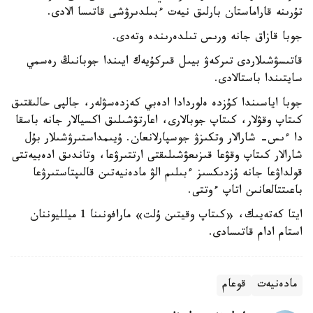
تۇرىنە قاراماستان بارلىق نيەت ءبىلدىرۋشى قاتىسا الادى.
جوبا قازاق جانە ورىس تىلدەرىندە وتەدى.
قاتىسۋشىلاردى تىركەۋ بيىل قىركۇيەك ايىندا جوبانىڭ رەسمي
سايتىندا باستالادى.
جوبا اياسىندا كۇزدە ەلوردادا ادەبي كەزدەسۋلەر، جالپى حالىقتىق
كىتاپ وقۋلار، كىتاپ جوبالارى، اعارتۋشىلىق اكسيالار جانە باسقا
دا ءىس- شارالار وتكىزۋ جوسپارلانعان. ۇيىمداستىرۋشىلار بۇل
شارالار كىتاپ وقۋعا قىزىعۋشىلىقتى ارتتىرۋعا، وتاندىق ادەبيەتتى
قولداۋعا جانە ۇزدىكسىز ءبىلىم الۋ مادەنيەتىن قالىپتاستىرۋعا
باعىتتالعانىن اتاپ ءوتتى.
ايتا كەتەيىك، «كىتاپ وقيتىن ۇلت» مارافونىنا 1 ميلليوننان
استام ادام قاتىسادى.
مادەنيەت
قوعام