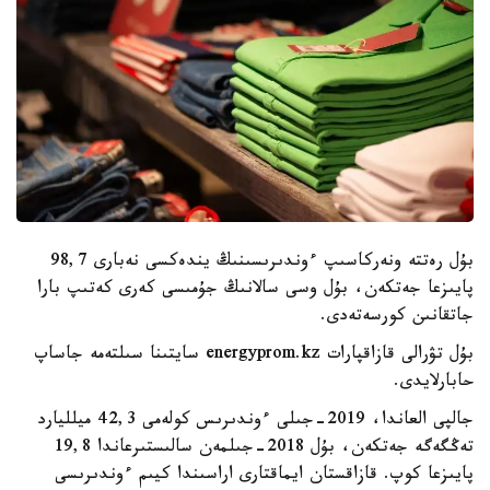
بۇل رەتتە ونەركاسىپ ءوندىرىسىنىڭ يندەكسى نەبارى 98,7
پايىزعا جەتكەن، بۇل وسى سالانىڭ جۇمىسى كەرى كەتىپ بارا
جاتقانىن كورسەتەدى.
بۇل تۋرالى قازاقپارات energyprom.kz سايتىنا سىلتەمە جاساپ
حابارلايدى.
جالپى العاندا، 2019-جىلى ءوندىرىس كولەمى 42,3 ميلليارد
تەڭگەگە جەتكەن، بۇل 2018-جىلمەن سالىستىرعاندا 19,8
پايىزعا كوپ. قازاقستان ايماقتارى اراسىندا كيىم ءوندىرىسى