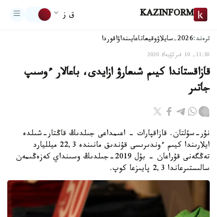
KAZINFORM
ق ز
ترەند:
2026-سايلاۋ
وقيعا
تاعايىنداۋ
اقوردا
11:30, 10 قىركۇيەك 2020
قازاقستاندا كيىم شىعارۋ ازايدى، باعالار ءوسىپ
جاتىر
نۇر-سۇلتان. قازاقپارات - اعىمداعى جىلدىڭ قاڭتار-شىلدە
ايلارىندا كيىم ءوندىرىسى قۇندىق مانىندە 22,3 ميلليارد
تەڭگەنى قۇراعان - بۇل 2019-جىلدىڭ وسىنداي كەزەڭىمەن
سالىستىرعاندا 2,3 پايىزعا كوپ.