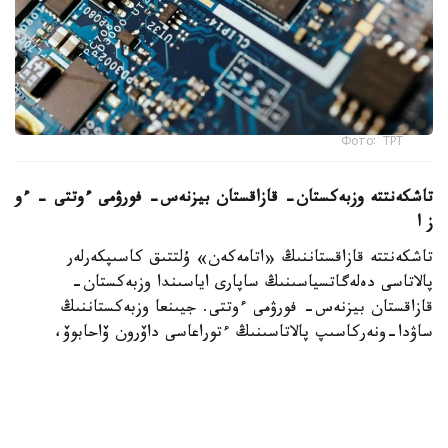
Фото: ТРТ
تاشكەنتتە وزبەكستان- قازاقستان بيزنەس- فورۋمى ءوتتى – ءو
ز ا
تاشكەنتتە قازاقستاننىڭ «اتامەكەن» ۇلتتىق كاسىپكەرلەر
پالاتاسى دەلەگاتسياسىنىڭ ساپارى اياسىندا وزبەكستان-
قازاقستان بيزنەس- فورۋمى ءوتتى. جيىنعا وزبەكستاننىڭ
ساۋدا-ونەركاسىپ پالاتاسىنىڭ ءتوراعاسى داۆرون ۆاحابوۆ،
«اتامەكەن» ۇ ك پ پرەزيديۋمىنىڭ ءتوراعاسى قانات
شارىپبايەۆ، مەملەكەتتىك ورگاندار مەن سالالىق بىرلەستىكتەردىڭ
باسشىلارى، سونداي-اق ەكى ەلدەن 300 دەن استام كاسىپكەر
قاتىستى. فورۋمدا ساۋدا-ەكونوميكالىق جانە ينۆەستيتسيالىق