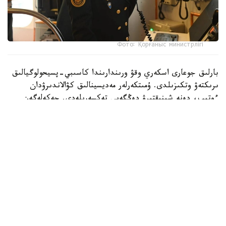
Фото: Қорғаныс министрлігі
بارلىق جوعارى اسكەري وقۋ ورىندارىندا كاسىبي-پسيحولوگيالىق
ىرىكتەۋ وتكىزىلدى. ۇمىتكەرلەر مەديسينالىق كۋالاندىرۋدان
ءوتىپ، دەنە شىنىقتىرۋ دەڭگەيى تەكسەرىلەدى. جەكەلەگەن
ماماندىقتار بويىنشا ۇمىتكەرلەر ءتۇسۋ ەمتيحاندارىن تاپسىرادى.
بۇگىنگى تاڭدا راديوەلەكترونيكا جانە بايلانىس اسكەري-
ينجەنەرلىك ينستيتۋتىنا 400 ۇمىتكەر قۇجات تاپسىردى.
كونكۋرستىق ىرىكتەۋ 6 ماماندىق جانە 12 بىلىكتىلىك بويىنشا
جۇرگىزىلەدى. «اقپاراتتى قورعاۋدى ۇيىمداستىرۋ جانە
تەحنولوگياسى» جانە «راديوەلەكتروندىق بارلاۋ مەن
راديوەلەكتروندىق كۇرەستى ۇيىمداستىرۋ» ماماندىقتارى ۇلكەن
قىزىعۋشىلىق تۋدىرىپ وتىر.