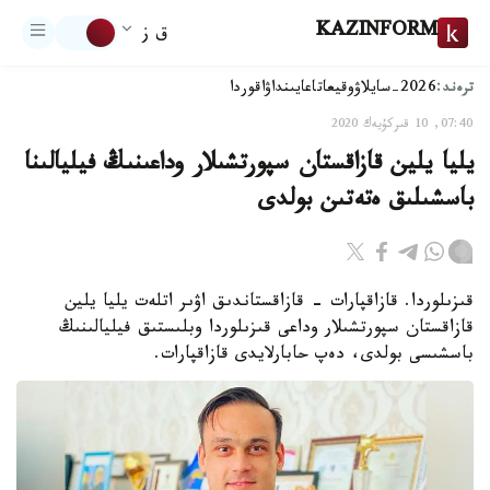
KAZINFORM
ق ز
ترەند:
2026-سايلاۋ
وقيعا
تاعايىنداۋ
اقوردا
07:40, 10 قىركۇيەك 2020
يليا يلين قازاقستان سپورتشىلار وداعىنىڭ فيليالىنا
باسشىلىق ەتەتىن بولدى
قىزىلوردا. قازاقپارات - قازاقستاندىق اۋىر اتلەت يليا يلين
قازاقستان سپورتشىلار وداعى قىزىلوردا وبلىستىق فيليالىنىڭ
باسشىسى بولدى، دەپ حابارلايدى قازاقپارات.