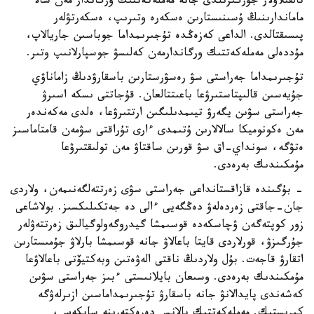
تالقىلاۋلار جۇرگىزىلدى جانە مەملەكەتتىك ورگاندار مەن سالا
ماماندارىنىڭ ۇسىنىستارىن ەسكەرە وتىرىپ، ەسكەرتۋلەر
پىسىقتالدى. الداعى كەزەڭدە تۇجىرىمداما جوباسىن جاريالاپ،
مۇددەلى مەملەكەتتىك ورگاندارمەن كەلىسۋ جوسپارلانىپ وتىر.
تۇجىرىمداما جەراستى سۋ رەسۋرستارىن باسقارۋدىڭ زاماناۋي
جۇيەسىن قالىپتاستىرۋعا باعىتتالعان. قۇجاتتى ىسكە اسىرۋ
جەراستى سۋىن يگەرۋ تيىمدىلىگىن ارتتىرۋعا، ەلدى مەكەندەر
مەن ەكونوميكا سالالارىن ۇتىمدى ءارى تۇراقتى سۋمەن قامتاماسىز
ەتۋگە، سونداي-اق سۋ قورىن ساقتاۋ مەن تولىقتىرۋعا
مۇمكىندىك بەرەدى.
- بۇگىندە قازاقستانداعى جەراستى سۋى زەرتتەلگەنىمەن، ولاردى
جان-جاقتى زەردەلەۋ دەڭگەيى ءالى دە جەتكىلىكسىز. بولاشاعى
زور كوپتەگەن ۋچاسكەدە قوسىمشا گيدروگەولوگيالىق زەرتتەۋلەر
جۇرگىزۋ، قورلاردى قايتا باعالاۋ جانە قوسىمشا بارلاۋ جۇمىستارىن
اتقارۋ قاجەت. بۇل ولاردىڭ ناقتى الەۋەتىن وبەكتيۆتى باعالاۋعا
مۇمكىندىك بەرەدى. وسىعان بايلانىستى ءبىز جەراستى سۋىن
كەشەندى پايدالانۋ جانە باسقارۋ تۇجىرىمداماسىن ازىرلەۋگە
كىرىستىك. مەملەكەتتىك بالانس دەرەكتەرىنە سايكەس،