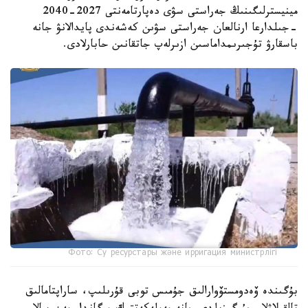
مينيسترلىگىنىڭ جەراستى سۋى دەپارتامەنتى 2027-2040
-جىلدارعا ارنالعان جەراستى سۋىن كەشەندى پايدالانۋ جانە
باسقارۋ تۇجىرىمداماسىن ازىرلەپ جاتقانىن حابارلادى.
Фото: Су ресурстары және ирригация министрлігі
بۇگىندە ۆەدومستۆوارالىق جۇمىس توبى قۇرىلىپ، ساراپتامالىق