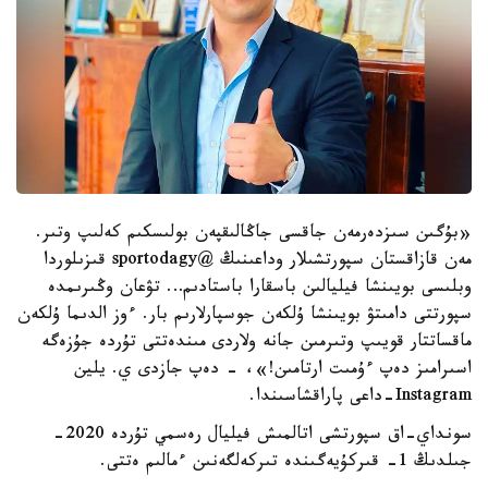
«بۇگىن سىزدەرمەن جاقسى جاڭالىقپەن بولىسكىم كەلىپ وتىر.
مەن قازاقستان سپورتشىلار وداعىنىڭ @sportodagy قىزىلوردا
وبلىسى بويىنشا فيليالىن باسقارا باستادىم… تۋعان وڭىرىمدە
سپورتتى دامىتۋ بويىنشا ۇلكەن جوسپارلارىم بار. ءوز الدىما ۇلكەن
ماقساتتار قويىپ وتىرمىن جانە ولاردى مىندەتتى تۇردە جۇزەگە
اسىرامىز دەپ ءۇمىت ارتامىن!»، - دەپ جازدى ي. يلين
Instagram-داعى پاراقشاسىندا.
سونداي-اق سپورتشى اتالمىش فيليال رەسمي تۇردە 2020-
جىلدىڭ 1- قىركۇيەگىندە تىركەلگەنىن ءمالىم ەتتى.