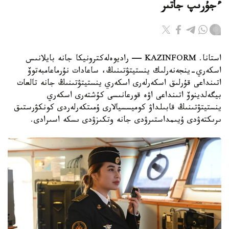
ءجۇرىپ جاتىر
استانا. KAZINFORM — راديوەلەكترونيكا جانە بايلانىس
اسكەري-ينجەنەرلىك ينستيتۋتىنىڭ، ساعادات نۇرماعامبەتوۆ
اتىنداعى قۇرلىق اسكەرلەرى اسكەري ينستيتۋتىنىڭ جانە تالعات
بيگەلدينوۆ اتىنداعى اۋە قورعانىسى كۇشتەرى اسكەري
ينستيتۋتىنىڭ قابىلداۋ كوميسسيالارى ۇمىتكەرلەردى كونكۋرستىق
ىرىكتەۋدى ۇيىمداستىرۋدى جانە وتكىزۋدى ىسكە اسىرادى.