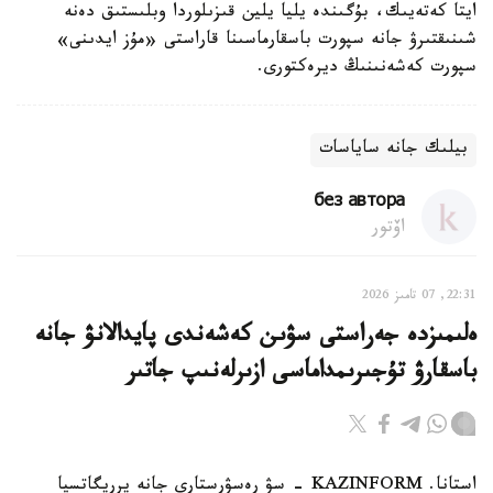
ايتا كەتەيىك، بۇگىندە يليا يلين قىزىلوردا وبلىستىق دەنە
شىنىقتىرۋ جانە سپورت باسقارماسىنا قاراستى «مۇز ايدىنى»
سپورت كەشەنىنىڭ ديرەكتورى.
بيلىك جانە ساياسات
без автора
اۆتور
22:31, 07 تامىز 2026
ەلىمىزدە جەراستى سۋىن كەشەندى پايدالانۋ جانە
باسقارۋ تۇجىرىمداماسى ازىرلەنىپ جاتىر
استانا. KAZINFORM - سۋ رەسۋرستارى جانە يرريگاتسيا