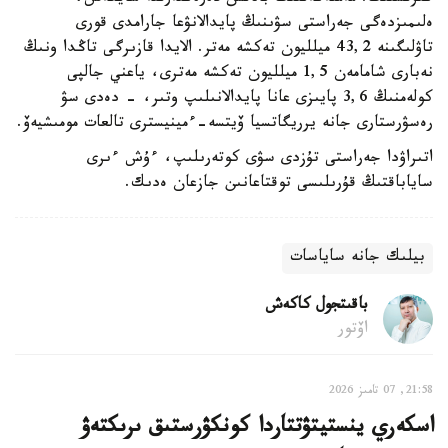
ەلىمىزدەگى جەراستى سۋىنىڭ پايدالانۋعا جارامدى قورى
تاۋلىگىنە 43,2 ميلليون تەكشە مەتر. الايدا قازىرگى تاڭدا ونىڭ
نەبارى شامامەن 1,5 ميلليون تەكشە مەترى، ياعني جالپى
كولەمنىڭ 3,6 پايىزى عانا پايدالانىلىپ وتىر، - دەدى سۋ
رەسۋرستارى جانە يرريگاتسيا ۆيتسە-ءمينيسترى تالعات مومىشيەۆ.
اتىراۋدا جەراستى تۇزدى سۋى كوتەرىلىپ، ءۇش ءىرى
ساياباقتىڭ قۇرىلىسى توقتاعانىن جازعان ەدىك.
بيلىك جانە ساياسات
باقىتجول كاكەش
اۆتور
21:58, 07 تامىز 2026
اسكەري ينستيتۋتتاردا كونكۋرستىق ىرىكتەۋ