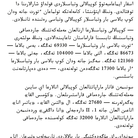
اسقار ايماعامبەتوۆ كوپبالالى وتباسىلاردى قولداۋ شارالارىنا دا
توقتالدى. ونىڭ ايتۋىنشا، كامەلەتكە تولماعان ءتورت جانە ودان
كوپ بالاسى بار وتباسىلار كوپبالالى وتباسى رەتىندە تانىلادى.
— كوپبالالى وتباسىلارعا ارنالعان مەملەكەتتىك جاردەماقى
وتباسىنىڭ تابىسىنا قاراماستان تاعايىندالادى. ونىڭ مولشەرى
ءتورت بالاسى بار وتباسىلارعا — 69330 تەڭگە، بەس بالاعا —
86673 تەڭگە، التى بالاعا — 104000 تەڭگە، جەتى بالاعا —
121360 تەڭگە. سەگىز جانە ودان كوپ بالاسى بار وتباسىلارعا
ءار بالاعا 17300 تەڭگەدەن تولەنەدى، — دەدى دەپارتامەنت
باسشىسى.
سونىمەن قاتار ماراپاتتالعان كوپبالالى انالارعا اي سايىن
مەملەكەتتىك جاردەماقى قاراستىرىلعان. «كۇمىس القا»
يەگەرلەرىنە — 27680 تەڭگە، ال «التىن القا»، «باتىر انا»
اتاعىن العان جانە 1، II دارەجەلى «انا داڭقى» وردەنىمەن
ماراپاتتالعان انالارعا 32000 تەڭگە كولەمىندە جاردەماقى
تولەنەدى.
سونداي-اق مۇگەدەكتىگى بار بالالاردى تاربيەلەپ وتىرعان اتا-