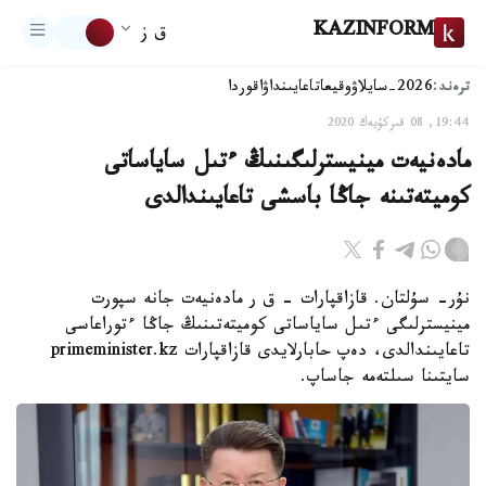
KAZINFORM
ق ز
ترەند:
2026-سايلاۋ
وقيعا
تاعايىنداۋ
اقوردا
19:44, 08 قىركۇيەك 2020
مادەنيەت مينيسترلىگىنىڭ ءتىل ساياساتى
كوميتەتىنە جاڭا باسشى تاعايىندالدى
نۇر- سۇلتان. قازاقپارات – ق ر مادەنيەت جانە سپورت
مينيسترلىگى ءتىل ساياساتى كوميتەتىنىڭ جاڭا ءتوراعاسى
تاعايىندالدى، دەپ حابارلايدى قازاقپارات primeminister.kz
سايتىنا سىلتەمە جاساپ.