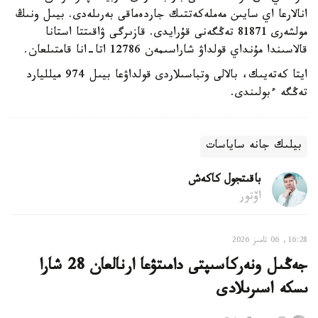
انالارعا اي سايىن مەملەكەتتىك جاردەماقى بەرىلەدى. بيىل ونىڭ
مولشەرى 81871 تەڭگەنى قۇرايدى. قازىرگى ۋاقىتتا استانا
قالاسىندا مۇنداي قولداۋ شاراسىمەن 12786 اتا-انا قامتىلعان.
ايتا كەتەيىك، بالالى وتباسىلاردى قولداۋعا بيىل 974 ميلليارد
تەڭگە ءبولىندى.
بيلىك جانە ساياسات
باقىتجول كاكەش
اۆتور
16:28, 06 تامىز 2026
جەڭىل ونەركاسىپتى دامىتۋعا ارنالعان 28 شارا
ىسكە اسىرىلادى