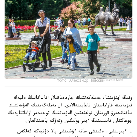
Фото: Александр Павский/Kazinform
ونىڭ ايتۋىنشا، مەملەكەتتىك جاردەماقىلار اتا-انانىڭ ەڭبەك
قىزمەتىنە قاراماستان تاعايىندالادى. ال مەملەكەتتىك الەۋمەتتىك
ساقتاندىرۋ قورىنان تولەنەتىن الەۋمەتتىك تولەمدەر ازاماتتاردىڭ
جوعالتقان تابىسىنىڭ ءبىر بولىگىن وتەۋگە باعىتتالعان.
- ءبىرىنشى، ەكىنشى جانە ءۇشىنشى بالا دۇنيەگە كەلگەن