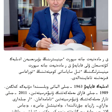
ق ر مادەنيەت جانە سپورت ءمينيسترىنىڭ بۇيرىعىمەن ادىلبەك
كۇنەسحان ۇلى قابايەۆ ق ر مادەنيەت جانە سپورت
مينيسترلىگىنىڭ ءتىل ساياساتى كوميتەتىنىڭ ءتوراعاسى
قىزمەتىنە تاعايىندالدى.
ادىلبەك قابايەۆ
1963 -جىلى الماتى وبلىسىندا دۇنيەگە كەلگەن.
1989 -جىلى قازاق مەملەكەتتىك ۋنيۆەرسيتەتىن، 2011 -جىلى
تاراز مەملەكەتتىك ۋنيۆەرسيتەتىن ءتامامداعان. ءار جىلدارى
«اراي- زاريا» جۋرنالىندا، «لەنينشىل جاس»، «جاس