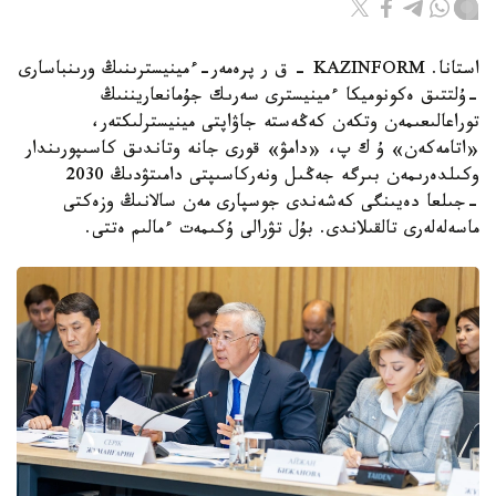
استانا. KAZINFORM - ق ر پرەمەر-ءمينيسترىنىڭ ورىنباسارى
-ۇلتتىق ەكونوميكا ءمينيسترى سەرىك جۇمانعاريننىڭ
توراعالىعىمەن وتكەن كەڭەستە جاۋاپتى مينيسترلىكتەر،
«اتامەكەن» ۇ ك پ، «دامۋ» قورى جانە وتاندىق كاسىپورىندار
وكىلدەرىمەن بىرگە جەڭىل ونەركاسىپتى دامىتۋدىڭ 2030
-جىلعا دەيىنگى كەشەندى جوسپارى مەن سالانىڭ وزەكتى
ماسەلەلەرى تالقىلاندى. بۇل تۋرالى ۇكىمەت ءمالىم ەتتى.