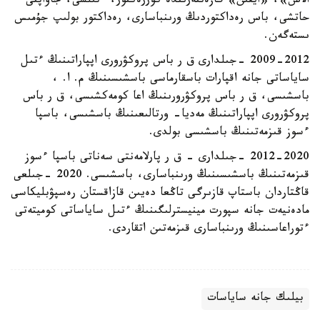
الاش»، «ايقىن» گازەتتەرىندە كوررەكتور، ءتىلشى، جاۋاپتى
حاتشى، باس رەداكتوردىڭ ورىنباسارى، رەداكتور بولىپ جۇمىس
ىستەگەن.
2009-2012 -جىلدارى ق ر باس پروكۋرورى اپپاراتىنىڭ ءتىل
ساياساتى جانە اقپارات باسقارماسى باسشىسىنىڭ م. ا. ،
باسشىسى، ق ر باس پروكۋرورىنىڭ اعا كومەكشىسى، ق ر باس
پروكۋرورى اپپاراتىنىڭ مەديا- ورتالىعىنىڭ باسشىسى، باسپا
ءسوز قىزمەتىنىڭ باسشىسى بولدى.
2012-2020 -جىلدارى – ق ر پارلامەنتى سەناتى باسپا ءسوز
قىزمەتىنىڭ باسشىسىنىڭ ورىنباسارى، باسشىسى. 2020 -جىلعى
قاڭتاردان باستاپ قازىرگى تاڭعا دەيىن قازاقستان رەسپۋبليكاسى
مادەنيەت جانە سپورت مينيسترلىگىنىڭ ءتىل ساياساتى كوميتەتى
ءتوراعاسىنىڭ ورىنباسارى قىزمەتىن اتقاردى.
بيلىك جانە ساياسات