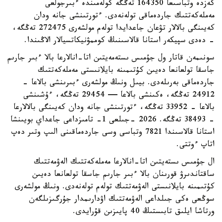
كەزدە وتباسىعا 164350 تەڭگە كولەمىندە ءبىرجولعى
مەملەكەتتىك جاردەماقى تولەنەدى. ءتورتىنشى جانە ودان
كەيىنگى بالالار تۋعان جاعدايدا تولەم مولشەرى 272475 تەڭگە،
- دەدى سپيكەر استانا قالاسىنىڭ كوممۋنيكاتسيالار الاڭىندا.
سونىمەن قاتار ول جۇمىس ىستەمەيتىن اتا-انالارعا بالا ءبىر جارىم
جاسقا تولعانعا دەيىن كۇتىمىنە بايلانىستى مەملەكەتتىك
جاردەماقى بەرىلەدى. بيىل ونىڭ مولشەرى ءبىرىنشى بالاعا -
24912 تەڭگە، ەكىنشى بالاعا — 29454 تەڭگە، ءۇشىنشى
بالاعا - 33952 تەڭگە، ءتورتىنشى جانە ودان كەيىنگى بالالارعا
- 38493 تەڭگە. 2026 -جىلعى 1- تامىزداعى جاعداي بويىنشا
استانا قالاسىندا 7821 وتباسى وسى جاردەماقىنى الىپ وتىر دەپ
اتاپ ءوتتى.
ال جۇمىس ىستەيتىن اتا-انالارعا مەملەكەتتىك الەۋمەتتىك
ساقتاندىرۋ قورىنان بالا ءبىر جارىم جاسقا تولعانعا دەيىن
كۇتىمىنە بايلانىستى الەۋمەتتىك تولەم تولەنەدى. ونىڭ مولشەرى
سوڭعى ەكى جىلداعى الەۋمەتتىك اۋدارىمدار جۇرگىزىلگەن
ورتاشا ايلىق تابىستىڭ 40 پايىزىن قۇرايدى.