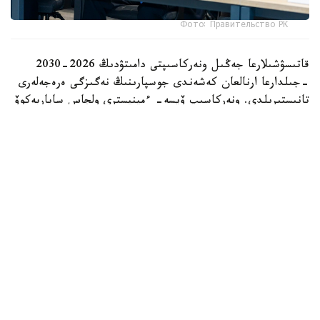
Фото: Правительство РК
قاتىسۋشىلارعا جەڭىل ونەركاسىپتى دامىتۋدىڭ 2026-2030
-جىلدارعا ارنالعان كەشەندى جوسپارىنىڭ نەگىزگى ەرەجەلەرى
تانىستىرىلدى. ونەركاسىپ ۆيسە- ءمينيسترى ولجاس ساپاربەكوۆ
اتاپ وتكەندەي، قۇجات زاڭناما، ساتىپ الۋ تەتىگىن جەتىلدىرۋ،
«كولەڭكەلى» يمپورتقا قارسى ءىس-قيمىل، ينۆەستيتسيا تارتۋ،
وتاندىق برەندتى دامىتۋ مەن كادر دايارلاۋعا ارنالعان 28 ءىس-
شارانى قامتيدى.