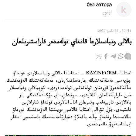
без автора
اۆتور
16:44, 06 تامىز 2026
بالالى وتباسىلارعا قانداي تولەمدەر قاراستىرىلعان
استانا. KAZINFORM - استانادا بالالى وتباسىلاردى قولداۋ
جۇيەسى مەملەكەتتىك جاردەماقىلاردى، مەملەكەتتىك الەۋمەتتىك
ساقتاندىرۋ قورىنان تولەنەتىن تولەمدەردى، كوپبالالى وتباسىلار
مەن ماراپاتتالعان انالاردى، سونداي-اق مۇگەدەكتىگى بار
بالالاردى تاربيەلەپ وتىرعان اتا-انالاردى قولداۋ شارالارىن
قامتيدى. بۇل تۋرالى استانا قالاسى بويىنشا الەۋمەتتىك قورعاۋ
سالاسىندا رەتتەۋ جانە باقىلاۋ دەپارتامەنتىنىڭ باسشىسى اسقار
ايماعامبەتوۆ مالىمدەدى.