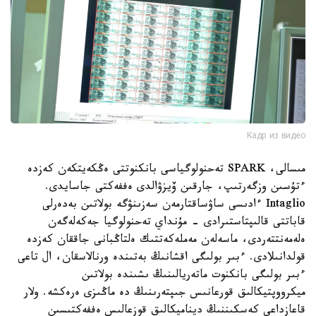
Кадр из видео
مىسالى، SPARK تەحنولوگياسى بانكنوتتى ەڭكەيتكەن كەزدە
ءتۇسىن وزگەرتىپ، جارقىن ۆيزۋالدى ەففەكتى جاسايدى.
Intaglio ءادىسى ساۋساقتارمەن سەزىنۋگە بولاتىن بەدەرلى
قاباتتى قالىپتاستىرادى - مۇنداي تەحنولوگيا جەكەلەگەن
ەلەمەنتتەردى، ماسەلەن مەملەكەتتىك ەلتاڭبانى جاققان كەزدە
قولدانىلادى. ءبىر بولىگى اقشانىڭ بەتىندە ورنالاسقان، ال تاعى
ءبىر بولىگى بانكنوت ماتەريالىنىڭ ىشىندە بولاتىن
ميكرووپتيكالىق قورعانىس جىپتەرىنىڭ دە ماڭىزى ەرەكشە. ولار
قاعازداعى كەسكىننىڭ ديناميكالىق قوزعالىس ەففەكتىسىن