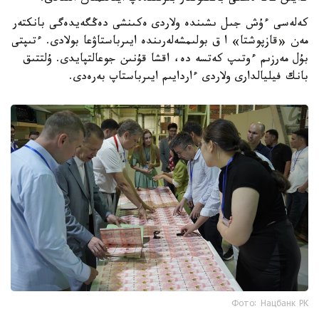
كەلەسى ءۇش جىل ىشىندە ولاردى ەكىنشى دەڭگەيدەگى بانكتەر
مەن «قازپوشتا» ا ق بولىمشەلەرىندە ايىرباستاۋعا بولادى. ءتىپتى
بۇل مەرزىم ءوتىپ كەتسە دە، اقشا قۇنىن جوعالتپايدى. ۇلتتىق
بانك فيليالدارى ولاردى ءاردايىم ايىرباستاپ بەرەدى.
Фото: Нацбанк РК