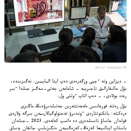
Фото: Нацбанк РК
- ديزاين وتە ءجيى وزگەرەدى دەپ ايتا المايمىن. نەگىزىندە،
بۇل حالىقارالىق تاجىريبە - شامامەن جەتى-سەگىز جىلدا ءبىر
رەت بولادى، - دەپ اتاپ ءوتتى ول.
بۇل رەتتە قورعانىس ەلەمەنتتەرىن جەتىلدىرۋدىڭ ماڭىزى
ەرەكشە: بانكنوتتاردى ءوندىرۋ تەحنولوگيالارىمەن بىرگە ولاردى
قولدان جاساۋ تاسىلدەرى دە دامىپ كەلەدى. 2023 -جىلدان
باستاپ اينالىمعا كەزەڭ-كەزەڭىمەن ەنگىزىلىپ جاتقان «ساق