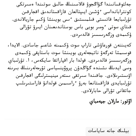
جەلتوقسانىندا گۋاڭجوۋ قالاسىنىڭ حالىق سوتىندا ەسىرتكى
كونترابانداسى ءۇشىن ايىپتالعان قازاقستاندىق اقجارقىن
تۇرلىبايعا قاتىستى قىلمىستىق ءىس بويىنشا ۇكىم جاريالاندى.
قىتاي سوتى ءومىر بويى باس بوستاندىعىنان ايىرۋ تۋرالى
ۇكىمدى وزگەرىسسىز قالدىردى.
كەيىننەن قورعاۋشى تاراپ سوت ۇكىمىنە شاعىم جاسادى. الايدا،
قوسىمشا تەرگەۋ ناتيجەلەرى بويىنشا سوت باستاپقى ۇكىمدى
وزگەرىسسىز قالدىردى. قولدا بار اقپاراتقا سايكەس، ا. تۇرلىباي
وسى ايدىڭ ىشىندە گۋاڭدۋن پروۆينسياسى تۇرمەلەرىنىڭ بىرىنە
اۋىستىرىلادى. جاقىندا سىرتقى ىستەر مينيسترلىگى اقجارقىن
تۇرلىبايدى قازاقستانعا بەرۋ ءراسىمىن قولدانۋ قاراستىرىلىپ
جاتقانى تۋرالى حابارلادى.
اۆتور: مارلان جيەمباي
بيلىك جانە ساياسات