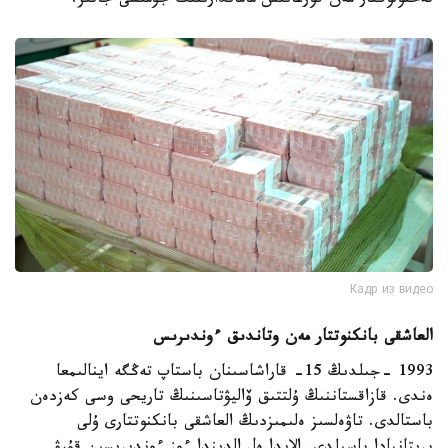
تەحنولوگتار مەن قورعانىس ماماندارىنىڭ جۇمىسى جاتىر.
Кадр из видео
العاشقى بانكنوتتار مەن وتاندىق ءوندىرىس
1993 -جىلدىڭ 15- قاراشاسىنان باستاپ تەڭگە اينالىمعا
ەندى. قازاقستاننىڭ ۇلتتىق ۆاليۋتاسىنىڭ تاريحى وسى كەزدەن
باستالدى. تاۋەلسىز ەلىمىزدىڭ العاشقى بانكنوتتارى ۇلى