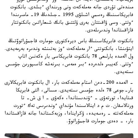
بريتانيادا باسىلدى. الايدا ەل الدىندا ءوز ءوندىرىسىن قۇرۋ
مىندەتى تۇردى جانە مەملەكەت ونى ورىنداي ءبىلدى. بانكنوت
فابريكاسىنىڭ رەسمي اشىلۋى 1995 -جىلدىڭ 19- مامىرىندا
ءوتتى. وسى ۋاقىتتان بەرى ۇلتتىق بانك شىعاراتىن بانكنوتتار
قازاقستاندا وندىرىلەدى.
بانكنوت فابريكاسىنىڭ باس ديرەكتورى جومارت قاجمۇراتوۆتىڭ
ايتۋىنشا، بانكنوتتى ءار مەملەكەت ءوز بەتىنشە وندىرە بەرمەيدى.
ول الەمدە بارلىعى 78 بانكنوت فابريكاسى بار ەكەنىن اتاپ
ءوتتى. كەيبىر ەلدەردە ءبىر ەمەس، بىرنەشە كاسىپورىن جۇمىس
ىستەيدى.
- الەمدە 200-دەن استام مەملەكەت بار، ال بانكنوت فابريكالارى
بار-جوعى 78 ەلدە جۇمىس ىستەيدى. مىسالى، التى فابريكا
قىتايدا، تورتەۋى - ءۇندىستاندا، ەكەۋى - ا ق ش- تا
ورنالاسقان. ت م د اينالاسىندا مۇنداي ءوندىرىس تەك ءتورت
مەملەكەتتە - رەسەيدە، ۋكراينادا، وزبەكستاندا جانە قازاقستاندا
بار، - دەدى جومارت قاجمۇراتوۆ.