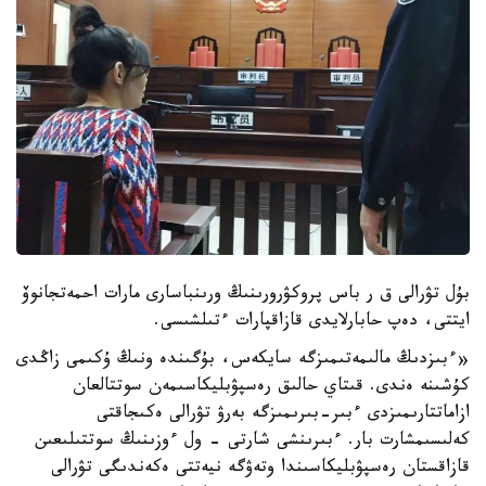
بۇل تۋرالى ق ر باس پروكۋرورىنىڭ ورىنباسارى مارات احمەتجانوۆ
ايتتى، دەپ حابارلايدى قازاقپارات ءتىلشىسى.
«ءبىزدىڭ مالىمەتىمىزگە سايكەس، بۇگىندە ونىڭ ۇكىمى زاڭدى
كۇشىنە ەندى. قىتاي حالىق رەسپۋبليكاسىمەن سوتتالعان
ازاماتتارىمىزدى ءبىر-بىرىمىزگە بەرۋ تۋرالى ەكىجاقتى
كەلىسىمشارت بار. ءبىرىنشى شارتى - ول ءوزىنىڭ سوتتىلىعىن
قازاقستان رەسپۋبليكاسىندا وتەۋگە نيەتتى ەكەندىگى تۋرالى