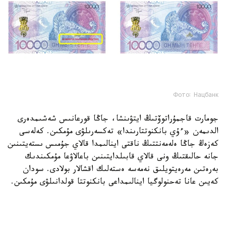
Фото: Нацбанк
جومارت قاجمۇراتوۆتىڭ ايتۋىنشا، جاڭا قورعانىس شەشىمدەرى
الدىمەن «ءۇي بانكنوتتارىندا» تەكسەرىلۋى مۇمكىن. كەلەسى
كەزەڭ جاڭا ەلەمەنتتىڭ ناقتى اينالىمدا قالاي جۇمىس ىستەيتىنىن
جانە حالىقتىڭ ونى قالاي قابىلدايتىنىن باعالاۋعا مۇمكىندىك
بەرەتىن مەرەيتويلىق نەمەسە ەستەلىك اقشالار بولادى. سودان
كەيىن عانا تەحنولوگيا اينالىمداعى بانكنوتتا قولدانىلۋى مۇمكىن.
ءار جىلدارى ۇلتتىق بانك قازاقستاننىڭ ە ق ى ۇ- عا جانە يسلام
ىنتىماقتاستىعى ۇيىمىنا ءتوراعالىعىنا، قىسقى ازيا ويىندارىنا جانە
باسقا دا ماڭىزدى وقيعالارعا ارنالعان مەرەيتويلىق بانكنوتتاردى