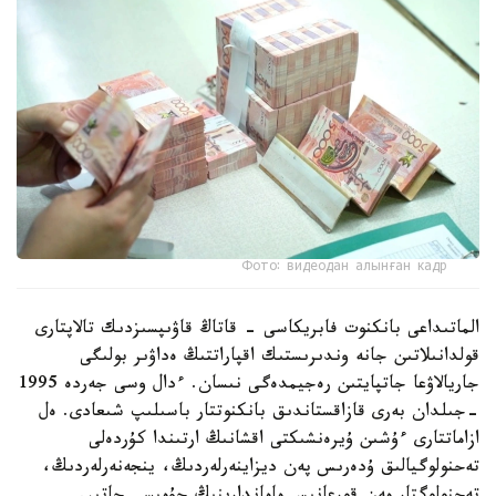
Фото: видеодан алынған кадр
الماتىداعى بانكنوت فابريكاسى - قاتاڭ قاۋىپسىزدىك تالاپتارى
قولدانىلاتىن جانە وندىرىستىك اقپاراتتىڭ ەداۋىر بولىگى
جاريالاۋعا جاتپايتىن رەجيمدەگى نىسان. ءدال وسى جەردە 1995
-جىلدان بەرى قازاقستاندىق بانكنوتتار باسىلىپ شىعادى. ەل
ازاماتتارى ءۇشىن ۇيرەنشىكتى اقشانىڭ ارتىندا كۇردەلى
تەحنولوگيالىق ۇدەرىس پەن ديزاينەرلەردىڭ، ينجەنەرلەردىڭ،