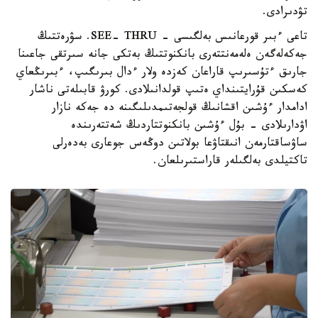
تۋدىرادى.
تاعى ءبىر قورعانىس بەلگىسى - SEE- THRU. سۋرەتتىڭ
جەكەلەگەن ەلەمەنتتەرى بانكنوتتىڭ بەتكى جانە سىرتقى جاعىنا
جارىق ءتۇسىرىپ قاراعان كەزدە ولار ءدال بىرىگىپ، ءبىرىڭعاي
كەسكىن قۇرايتىنداي ەتىپ قولدانىلادى. كورۋ قابىلەتى ناشار
ادامدار ءۇشىن اقشانىڭ قولجەتىمدىلىگىنە دە جەكە نازار
اۋدارىلادى - بۇل ءۇشىن بانكنوتتاردىڭ شەتتەرىندە
ساۋساقتارمەن انىقتاۋعا بولاتىن دوڭەس جوعارى بەدەرلى
تاكتيلدى بەلگىلەر قاراستىرىلعان.