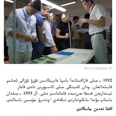
Фото: Нацбанк РК
1992 -جىلى قازاقستاندا باسپا فابريكاسىن قۇرۋ تۋرالى شەشىم
قابىلدانعان. ودان كەيىنگى جىلى كاسىپورىن ەلدى قاعاز
تيىندارمەن قىسقا مەرزىمدە قامتاماسىز ەتتى. ال 1995 -جىلدان
باستاپ مۇندا بانكنوتتاردى تىكەلەي ءوندىرۋ جۇمىسى باستالدى.
اقشا نەدەن جاسالادى