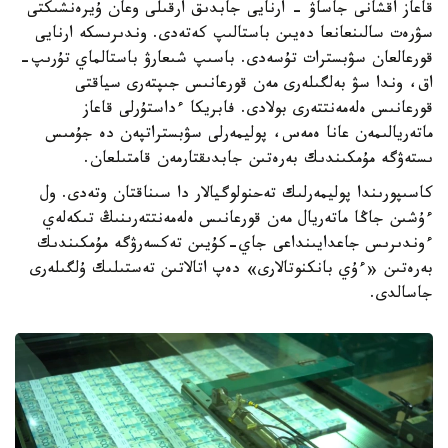
قاعاز اقشانى جاساۋ - ارنايى جابدىق ارقىلى وعان ۇيرەنشىكتى
سۋرەت سالىنعانعا دەيىن باستالىپ كەتەدى. وندىرىسكە ارنايى
قورعالعان سۋبسترات تۇسەدى. باسىپ شىعارۋ باستالماي تۇرىپ-
اق، وندا سۋ بەلگىلەرى مەن قورعانىس جىپتەرى سياقتى
قورعانىس ەلەمەنتتەرى بولادى. فابريكا ءداستۇرلى قاعاز
ماتەريالىمەن عانا ەمەس، پوليمەرلى سۋبستراتپەن دە جۇمىس
ىستەۋگە مۇمكىندىك بەرەتىن جابدىقتارمەن قامتىلعان.
كاسىپورىندا پوليمەرلىك تەحنولوگيالار دا سىناقتان وتەدى. ول
ءۇشىن جاڭا ماتەريال مەن قورعانىس ەلەمەنتتەرىنىڭ تىكەلەي
ءوندىرىس جاعدايىنداعى جاي-كۇيىن تەكسەرۋگە مۇمكىندىك
بەرەتىن «ءۇي بانكنوتالارى» دەپ اتالاتىن تەستىلىك ۇلگىلەرى
جاسالدى.