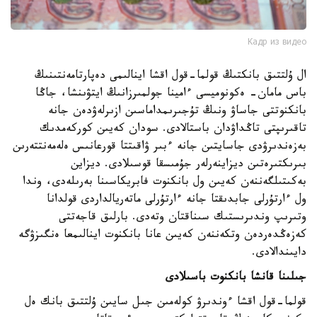
Кадр из видео
ال ۇلتتىق بانكتىڭ قولما-قول اقشا اينالىمى دەپارتامەنتىنىڭ
باس مامان- ەكونوميسى ءامينا جولمىرزانىڭ ايتۋىنشا، جاڭا
بانكنوتتى جاساۋ ونىڭ تۇجىرىمداماسىن ازىرلەۋدەن جانە
تاقىرىپتى تاڭداۋدان باستالادى. سودان كەيىن كوركەمدىك
بەزەندىرۋدى جاسايتىن جانە ءبىر ۋاقىتتا قورعانىس ەلەمەنتتەرىن
بىرىكتىرەتىن ديزاينەرلەر جۇمىسقا قوسىلادى. ديزاين
بەكىتىلگەننەن كەيىن ول بانكنوت فابريكاسىنا بەرىلەدى، وندا
ول ءارتۇرلى جابدىقتا جانە ءارتۇرلى ماتەريالداردى قولدانا
وتىرىپ وندىرىستىك سىناقتان وتەدى. بارلىق قاجەتتى
كەزەڭدەردەن وتكەننەن كەيىن عانا بانكنوت اينالىمعا ەنگىزۋگە
دايىندالادى.
جىلىنا قانشا بانكنوت باسىلادى
قولما-قول اقشا ءوندىرۋ كولەمىن جىل سايىن ۇلتتىق بانك ەل