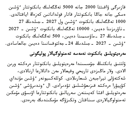
قازىرگى ۋاقىتتا 2000 جانە 5000 تەڭگەلىك بانكنوتتار ءۇشىن
ەسكى جانە جاڭا بانكنوتتار قاتار قولداناتىن كەزەڭ اياقتالدى.
1000 تەڭگەلىك بانكنوت ءۇشىن ول 2027 -جىلدىڭ 27
-ناۋرىزىنا دەيىن، 10000 تەڭگەلىك بانكنوت ءۇشىن - 2027
-جىلدىڭ 27 -ماۋسىمىنا دەيىن، 500 تەڭگەلىك بانكنوت
ءۇشىن - 2027 -جىلدىڭ 24-جەلتوقسانىنا دەيىن جالعاسادى.
مەرەيتويلىق بانكنوت نەمەسە تەحنولوگيالار پوليگونى
ۇلتتىق بانكتىڭ جۇمىسىندا مەرەيتويلىق بانكنوتتار ەرەكشە ورىن
الادى. ولار ماڭىزدى تاريحي وقيعالار مەن داتالارعا ارنالادى،
شەكتەۋلى تيراجبەن شىعارىلادى. كوللەكسيونەر ءۇشىن مۇنداي
كۋپيۋرا ەرەكشە قىزىعۋشىلىق تۋدىرادى. ال ءوندىرۋشى ءۇشىن
مەرەتويلىق اقشا كەيىننەن سەريالىق بانكنوتتارعا اۋىسۋى مۇمكىن
تەحنولوگيالاردى سىناقتان وتكىزۋگە مۇمكىندىك بەرەدى.