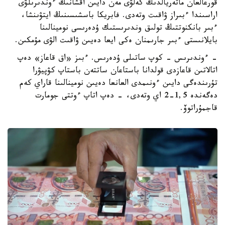
قورعالعان ماتەريالدىڭ كەلۋى مەن دايىن اقشانىڭ ءوندىرىلۋى
اراسىندا ءبىراز ۋاقىت وتەدى. فابريكا باسشىسىنىڭ ايتۋىنشا،
ءبىر بانكنوتتىڭ تولىق وندىرىستىك ۇدەرىسى نومينالىنا
بايلانىستى ءبىر جارىمنان ەكى ايعا دەيىن ۋاقىت الۋى مۇمكىن.
- ءوندىرىس - كوپ ساتىلى ۇدەرىس. ءبىز «اق قاعاز» دەپ
اتالاتىن قاعازدى قولدانا باستاعان ساتتەن باستاپ كۋپيۋرا
تۇرىندەگى دايىن ءونىمدى العانعا دەيىن نومينالىنا قاراي كەم
دەگەندە 1,5-2 اي وتەدى، - دەپ اتاپ ءوتتى جومارت
قاجمۇراتوۆ.