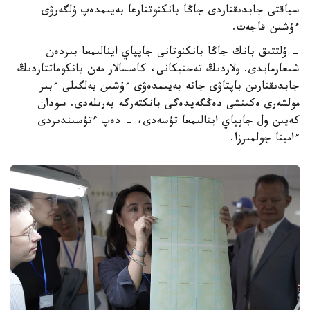
سياقتى جابدىقتاردى جاڭا بانكنوتتارعا بەيىمدەپ ۇلگەرۋى
ءۇشىن قاجەت.
- ۇلتتىق بانك جاڭا بانكنوتانى جاپپاي اينالىمعا بىردەن
شىعارمايدى. ولاردىڭ تەحنيكانى، كاسسالار مەن بانكوماتتاردىڭ
جابدىقتارىن باپتاۋى جانە بەيىمدەۋى ءۇشىن بەلگىلى ءبىر
مولشەرى ەكىنشى دەڭگەيدەگى بانكتەرگە بەرىلەدى. سودان
كەيىن ول جاپپاي اينالىمعا تۇسەدى، - دەپ ءتۇسىندىردى
ءامينا جولمىرزا.