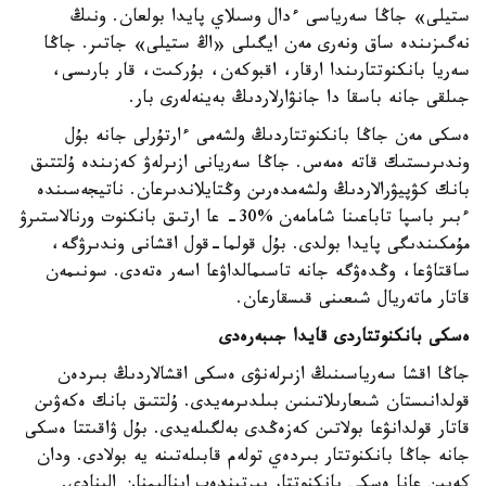
ستيلى» جاڭا سەرياسى ءدال وسىلاي پايدا بولعان. ونىڭ
نەگىزىندە ساق ونەرى مەن ايگىلى «اڭ ستيلى» جاتىر. جاڭا
سەريا بانكنوتتارىندا ارقار، اقبوكەن، بۇركىت، قار بارىسى،
جىلقى جانە باسقا دا جانۋارلاردىڭ بەينەلەرى بار.
ەسكى مەن جاڭا بانكنوتتاردىڭ ولشەمى ءارتۇرلى جانە بۇل
وندىرىستىك قاتە ەمەس. جاڭا سەريانى ازىرلەۋ كەزىندە ۇلتتىق
بانك كۋپيۋرالاردىڭ ولشەمدەرىن وڭتايلاندىرعان. ناتيجەسىندە
ءبىر باسپا تاباعىنا شامامەن %30- عا ارتىق بانكنوت ورنالاستىرۋ
مۇمكىندىگى پايدا بولدى. بۇل قولما-قول اقشانى وندىرۋگە،
ساقتاۋعا، وڭدەۋگە جانە تاسىمالداۋعا اسەر ەتەدى. سونىمەن
قاتار ماتەريال شىعىنى قىسقارعان.
ەسكى بانكنوتتاردى قايدا جىبەرەدى
جاڭا اقشا سەرياسىنىڭ ازىرلەنۋى ەسكى اقشالاردىڭ بىردەن
قولدانىستان شىعارىلاتىنىن بىلدىرمەيدى. ۇلتتىق بانك ەكەۋىن
قاتار قولدانۋعا بولاتىن كەزەڭدى بەلگىلەيدى. بۇل ۋاقىتتا ەسكى
جانە جاڭا بانكنوتتار بىردەي تولەم قابىلەتىنە يە بولادى. ودان
كەيىن عانا ەسكى بانكنوتتار بىرتىندەپ اينالىمنان الىنادى.