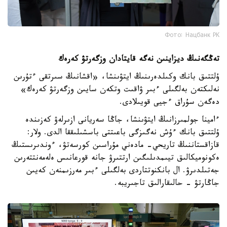
Фото: Нацбанк РК
تەڭگەنىڭ ديزاينىن نەگە قايتادان وزگەرتۋ كەرەك
ۇلتتىق بانك وكىلدەرىنىڭ ايتۋىنشا، «اقشانىڭ سىرتقى ءتۇرىن
نەلىكتەن بەلگىلى ءبىر ۋاقىت وتكەن سايىن وزگەرتۋ كەرەك»
دەگەن سۇراق ءجيى قويىلادى.
ءامينا جولمىرزانىڭ ايتۋىنشا، جاڭا سەريانى ازىرلەۋ كەزىندە
ۇلتتىق بانك ءۇش نەگىزگى باعىتتى باسشىلىققا الدى. ولار:
قازاقستاننىڭ تاريحي- مادەني مۇراسىن كورسەتۋ، ءوندىرىستىڭ
ەكونوميكالىق تيىمدىلىگىن ارتتىرۋ جانە قورعانىس ەلەمەنتتەرىن
جەتىلدىرۋ. ال بانكنوتتاردى بەلگىلى ءبىر مەرزىمنەن كەيىن
جاڭارتۋ - حالىقارالىق تاجىريبە.