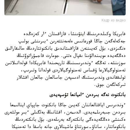
Кадр из видео
فابريكا وكىلدەرىنىڭ ايتۋىنشا، قازاقستان ءار كەزەڭدە
جەكەلەگەن جاڭا قورعانىس ەلەمەنتتەرىن ءبىرىنشى بولىپ
ەنگىزدى، بۇل كەيىننەن قازاقستاندىق بانكنوتتاردىڭ حالىقارالىق
دەڭگەيدە مويىندالۋىنا ىقپال ەتتى. جومارت قاجمۇراتوۆتىڭ
سوزىنشە، تەڭگە ءوندىرىسىنىڭ تاريحىندا فابريكادا قولدانىلاتىن
تەحنولوگيالارعا ۇقساس تەحنولوگيالاردى قولدانا وتىرىپ،
تولىققاندى وندىرىستىك ادىسپەن جاسالعان جالعان اقشالار
تىركەلگەن جوق.
بانكنوت نەگە بىردەن ءاميانعا تۇسپەيدى
ءوندىرىس اياقتالعاننان كەيىن جاڭا بانكنوت جاپپاي اينالىمعا
بىردەن جىبەرىلمەيدى. الدىمەن، اقشانىڭ بەلگىلى ءبىر مولشەرى
ەكىنشى دەڭگەيدەگى بانكتەرگە بەرىلەدى. بۇل بانكتەردىڭ
بانكوماتتار، ساناۋ-سورتتاۋ ماشينالارى جانە باسقا دا تەحنيكا