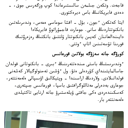
قاجەت. وتكەن جىلمەن سالىستىرعاندا كوپ وزگەرىس جوق، -
دەدى فابريكانىڭ باس ديرەكتورى.
ايتا كەتكەن ءجون، بۇل - اقشا سوماسى ەمەس، وندىرىلەتىن
بانكنوتتاردىڭ سانى. جومارت قاجمۇراتوۆ فابريكادا
دايىندالعاننان كەيىن بانكنوتتار ۇلتتىق بانكتىڭ رەزەرۆتىك
قورىنا تۇسەتىنىن اتاپ ءوتتى.
كورۋگە جانە سەزۋگە بولاتىن قورعانىس
ءوندىرىستىڭ باستى مىندەتتەرىنىڭ ءبىرى - بانكنوتانى قولدان
جاسالمايتىنداي كۇردەلى ەتۋ. ول ءۇشىن تەحنولوگيالار كەشەنى
قولدانىلادى. ولاردىڭ اراسىندا - وپتيكالىق اۋىسپالى ەلەمەنتتەر،
جوعارى بەدەرلى مەتاللوگرافتىق باسپا، قورعانىس جىپتەرى،
كەسكىندەردى ەكى جاقتى ۇيلەستىرۋ جانە ارنايى تاكتيلدى
ەلەمەنتتەر بار.