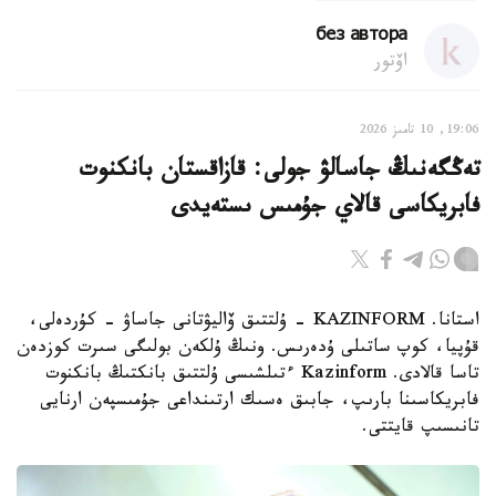
без автора
اۆتور
19:06, 10 تامىز 2026
تەڭگەنىڭ جاسالۋ جولى: قازاقستان بانكنوت
فابريكاسى قالاي جۇمىس ىستەيدى
استانا. KAZINFORM - ۇلتتىق ۆاليۋتانى جاساۋ - كۇردەلى،
قۇپيا، كوپ ساتىلى ۇدەرىس. ونىڭ ۇلكەن بولىگى سىرت كوزدەن
تاسا قالادى. Kazinform ءتىلشىسى ۇلتتىق بانكتىڭ بانكنوت
فابريكاسىنا بارىپ، جابىق ەسىك ارتىنداعى جۇمىسپەن ارنايى
تانىسىپ قايتتى.