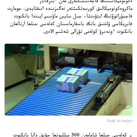
ەكونوميكاسىنىڭ قاجەتتىلىكتەرى مەن ءبىرقاتار
ماكروەكونوميكالىق كورسەتكىشتەر نەگىزىندە انىقتايدى. جومارت
قاجمۇراتوۆتىڭ ايتۋىنشا، جىل سايىن ماۋسىم ايىندا بانكنوت
فابريكاسى ۇلتتىق بانك باسقارماسىنان كەلەسى جىلعا ارنالعان
بانكنوت ءوندىرۋ كولەمى تۋرالى شەشىم الادى.
Кадр из видео
- كەلەسى جىلعا شامامەن 500 ميلليونعا جۋىق دانا بانكنوت