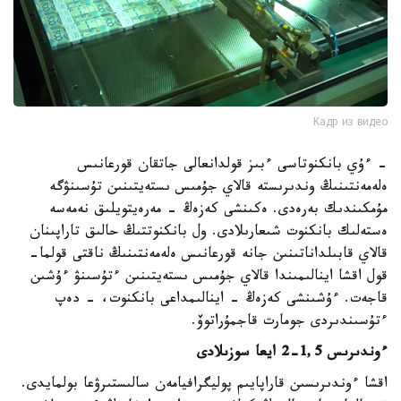
Кадр из видео
- ءۇي بانكنوتاسى ءبىز قولدانعالى جاتقان قورعانىس
ەلەمەنتىنىڭ وندىرىستە قالاي جۇمىس ىستەيتىنىن تۇسىنۋگە
مۇمكىندىك بەرەدى. ەكىنشى كەزەڭ - مەرەيتويلىق نەمەسە
ەستەلىك بانكنوت شىعارىلادى. ول بانكنوتتىڭ حالىق تاراپىنان
قالاي قابىلداناتىنىن جانە قورعانىس ەلەمەنتىنىڭ ناقتى قولما-
قول اقشا اينالىمىندا قالاي جۇمىس ىستەيتىنىن ءتۇسىنۋ ءۇشىن
قاجەت. ءۇشىنشى كەزەڭ - اينالىمداعى بانكنوت، - دەپ
ءتۇسىندىردى جومارت قاجمۇراتوۆ.
ءوندىرىس 1,5-2 ايعا سوزىلادى
اقشا ءوندىرىسىن قاراپايىم پوليگرافيامەن سالىستىرۋعا بولمايدى.