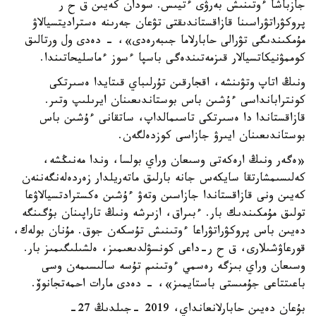
جازباشا ءوتىنىش بەرۋى ءتيىس. سودان كەيىن ق ح ر
پروكۋراتۋراسىنا قازاقستاندىقتى تۋعان جەرىنە ەستراديتسيالاۋ
مۇمكىندىگى تۋرالى حابارلاما جىبەرەدى»، - دەدى ول ورتالىق
كوممۋنيكاتسيالار قىزمەتىندەگى باسپا ءسوز ءماسليحاتىندا.
ونىڭ اتاپ وتۋىنشە، اقجارقىن تۇرلىباي قىتايدا ەسىرتكى
كونترابانداسى ءۇشىن باس بوستاندىعىنان ايرىلىپ وتىر.
قازاقستاندا دا ەسىرتكى تاسىمالداپ، ساتقانى ءۇشىن باس
بوستاندىعىنان ايىرۋ جازاسى كوزدەلگەن.
«ەگەر ونىڭ ارەكەتى وسىعان وراي بولسا، وندا مەنىڭشە،
كەلىسىمشارتقا سايكەس جانە بارلىق ماتەريلدار زەردەلەنگەننەن
كەيىن ونى قازاقستاندا جازاسىن وتەۋ ءۇشىن ەكسترادتسيالاۋعا
تولىق مۇمكىندىك بار. ءبىراق، ازىرشە ونىڭ تاراپىنان بۇگىنگە
دەيىن باس پروكۋراتۋراعا ءوتىنىش تۇسكەن جوق. مۇنان بولەك،
قورعاۋشىلارى، ق ح ر-داعى كونسۋلدىعىمىز، ەلشىلىگىمىز بار.
وسىعان وراي بىزگە رەسمي ءوتىنىم تۇسە سالىسىمەن وسى
باعىتتاعى جۇمىستى باستايمىز»، - دەدى مارات احمەتجانوۆ.
بۇعان دەيىن حابارلانعانداي، 2019 -جىلدىڭ 27-