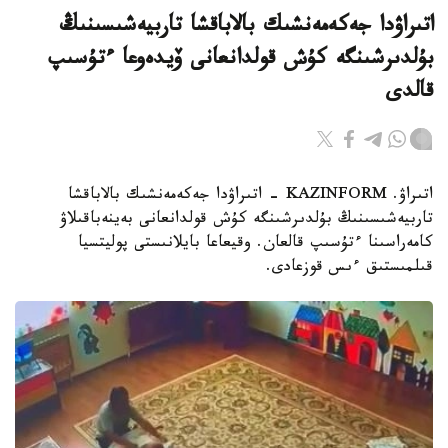
اتىراۋدا جەكەمەنشىك بالاباقشا تاربيەشىسىنىڭ
بۇلدىرشىنگە كۇش قولدانعانى ۆيدەوعا ءتۇسىپ
قالدى
اتىراۋ. KAZINFORM - اتىراۋدا جەكەمەنشىك بالاباقشا
تاربيەشىسىنىڭ بۇلدىرشىنگە كۇش قولدانعانى بەينەباقىلاۋ
كامەراسىنا ءتۇسىپ قالعان. وقيعاعا بايلانىستى پوليتسيا
قىلمىستىق ءىس قوزعادى.