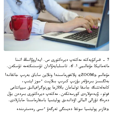
7 - قىركۇيەكتە مەكتەپ ديرەكتورى س. ايداروۆانىڭ اتىنا
ماتەماتيكا مۇعالىمى ا. ك. تاسىلبايەۆادان تۇسىنىكتەمە تۇسكەن.
مۇعالىم «ZOOM» پلاتفورماسىندا ونلاين ساباق بەرىپ جاتقاندا
بەلگىسىز بىرەۋلەر بۇزىپ كىرىپ بىلاپىت ءسوز ايتىپ،
كامەلەتتىك جاسقا تولماعان بالالارعا پورنوگرافيالىق سيپاتتاعى
فوتو، ۆيدەولاردى كورسەتكەن. مەكتەپ ديرەكتورى بىردەن بۇل
دەرەك تۋرالى المالى اۋداندىق پوليتسيا باسقارماسىنا حابارلادى.
«قازىر پوليتسيا سوتقا دەيىنگى تەرگەۋ ءىسى رەەسترىندە