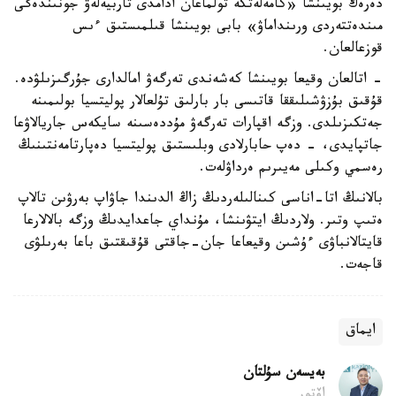
دەرەك بويىنشا «كامەلەتكە تولماعان ادامدى تاربيەلەۋ جونىندەگى
مىندەتتەردى ورىنداماۋ» بابى بويىنشا قىلمىستىق ءىس
قوزعالعان.
- اتالعان وقيعا بويىنشا كەشەندى تەرگەۋ امالدارى جۇرگىزىلۋدە.
قۇقىق بۇزۋشىلىققا قاتىسى بار بارلىق تۇلعالار پوليتسيا بولىمىنە
جەتكىزىلدى. وزگە اقپارات تەرگەۋ مۇددەسىنە سايكەس جاريالاۋعا
جاتپايدى، - دەپ حابارلادى وبلىستىق پوليتسيا دەپارتامەنتىنىڭ
رەسمي وكىلى مەيىرىم ەرداۋلەت.
بالانىڭ اتا-اناسى كىنالىلەردىڭ زاڭ الدىندا جاۋاپ بەرۋىن تالاپ
ەتىپ وتىر. ولاردىڭ ايتۋىنشا، مۇنداي جاعدايدىڭ وزگە بالالارعا
قايتالانباۋى ءۇشىن وقيعاعا جان-جاقتى قۇقىقتىق باعا بەرىلۋى
قاجەت.
ايماق
بەيسەن سۇلتان
اۆتور