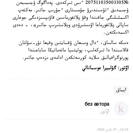
№207511035003305 ءىس تىركەدى. پەداگوگ ۇجىمىمەن
ۇجىمدىق ءتۇسىندىرۋ جۇمىستارى ءجۇرىپ جاتىر. مەكتەپ
اكىمشىلىگى جاقىندا وقۋ پلاتفورماسىن قاۋىپسىزدىگى جوعارى
ساپالى پلاتفورماعا اۋىستىرۋدى ويلاستىرىپ جاتىر»، - دەدى
اكىمدىكتەن.
ەسكە سالساق، ءدال وسىعان ۇقسايتىن وقيعا نۇر-سۇلتان
قالاسىندا دا تىركەلىپ، پوليتسيا ماتەماتيكا ساباعىندا
پورنوگرافيالىق سلايد كورسەتكەن ادامدى ىزدەپ جاتىر.
اۆتور: گۇلميرا عوسمانالي
ايماق
без автора
اۆتور
12:24, 07 تامىز 2026