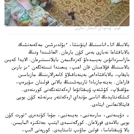
فوتو: ۆيدەودان الىنعان سكرين
بالانىڭ اتا-اناسىنىڭ ايتۋىنشا، ءبۇلدىرشىن جەكەمەنشىك
بالاباقشاعا نەبارى بەس كۇن بارعان. العاشىندا ونىڭ
مازاسىزدانۋىن بەيىمدەلۋ كەزەڭىمەن بايلانىستىرعان. الايدا كەيىن
بالاسىنىڭ قۇلاعىنان قان اعىپ، يىعىندا تىستەلگەن ءىز بارىن
بايقاپ، بالاباقشاداعى بەينەباقىلاۋ كامەرالارىنىڭ جازباسىن
قاراعان. بەينەجازبادا تاربيەشىنىڭ بالانى قولىنان سۇيرەپ،
جۇلقىلاپ، كۇشتەپ ۇيىقتاتۋعا ارەكەتتەنگەنى كورىنەدى.
كىشكەنتايدىڭ اناسى مۇنداي ارەكەتتەر بىرنەشە كۇن بويى
قايتالانعانىن ايتادى.
- دۇيسەنبى، سارسەنبى، بەيسەنبى، جۇما كۇندەرى ءتورت كۇن
بويى بالامدى قورلاعان. كورگەنىمدى ايتىپ جەتكىزە المايمىن.
بالا ۇيىقتاماسا، قولىن جاۋىپ تاستايدى. كورپەنى الىپ،