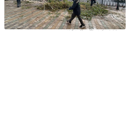
فوتو: وسكەمەن قالاسى اكىمدىگىنەن
قالا اكىمدىگىنىڭ مالىمەتىنشە، داۋىل كەزىندە ورتالىق
كوشەلەردە جەل 15 اعاشتى قۇلاتقان. ولاردىڭ ءبىرقاتارى جول
جيەگىندە تۇرعان اۆتوكولىكتەردىڭ ۇستىنە قۇلادى.
- قازىرگى ۋاقىتتا پوليتسياعا اعاشتاردىڭ قۇلاۋى سالدارىنان
كولىكتەرى زاقىمدانعان 17 اۆتوكولىك يەسىنەن ارىز ءتۇستى، -
دەپ حابارلادى شقو پوليتسيا دەپارتامەنتىنىڭ باسپا ءسوز
قىزمەتىنەن.
پوليتسياعا ءالى بارلىق زارداپ شەككەن كولىك يەلەرى جۇگىنىپ
ۇلگەرمەگەن بولۋى دا مۇمكىن.