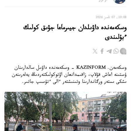
10:08, 07 تامىز 2026
وسكەمەندە داۋىلدان جيىرماعا جۋىق كولىك
ءبۇلىندى
وسكەمەن. KAZINFORM - وسكەمەندە داۋىل سالدارىنان
ۇستىنە اعاش قۇلاپ، زاقىمدانعان اۆتوكولىكتەردىڭ يەلەرىنەن
ىشكى ىستەر ورگاندارىنا وتىنىشتەر ءالى ءتۇسىپ جاتىر.