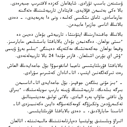
ۇستىنەن باسىپ تۇرادى. شايقاعان كەزدە لاقتىرىپ جىبەرەدى.
بالا ەكى بەتىمەن قۇلايدى. قايتادان تاربيەشىنىڭ ەتەگىنە
جارماسادى. تاماق ىشكىسى كەلسە، ونى دا بەرمەيدى، - دەدى
بالانىڭ اناسى جازيرا عابيدەن.
بالانىڭ جاقىندارىنىڭ ايتۋىنشا، تاربيەشى بۇعان دەيىن دە
ءىستى بولعان. دەگەنمەن بۇدان بالاباقشا باسشىلىعى حابارسىز.
وقيعا بولعان جەكەمەنشىك مەكتەپكە دەيىنگى ءبىلىم بەرۋ ۇيىمى
ءۇش اي بۇرىن اشىلعان. قازىر مۇندا 24 بالا تاربيەلەنەدى.
بالاباقشا قۇرىلتايشىسى ناعيما امانقوسوۆا بۇل جاعدايدىڭ العاش
رەت تىركەلگەنىن ايتىپ، اتا-انادان كەشىرىم سۇرادى.
- ءبىز مۇنى بىلگەن جوقپىز. بۇل جاعدايدى اتا-اناسىمەن
بىرگە بىلدىك. تاربيەشىنىڭ ۇيىنە بارىپ سويلەستىك، ءبىراق
ول ناقتى جاۋاپ بەرە المادى. بالانى تولىق مەديتسينالىق
تەكسەرۋدەن وتكىزۋگە كومەكتەسۋگە دايىن ەكەنىمىزدى اتا-
اناسىنا حابارلادىق، - دەدى بالاباقشا قۇرىلتايشىسى.
اتىراۋ وبلىستىق پوليتسيا دەپارتامەنتىنىڭ مالىمەتىنشە، اتالعان