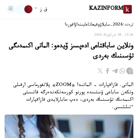
KAZINFORM
ق ز
ترەند:
2026-سايلاۋ
وقيعا
تاعايىنداۋ
اقوردا
13:26, 08 قىركۇيەك 2020
ونلاين ساباقتاعى ادەپسىز ۆيدەو: الماتى اكىمدىگى
تۇسىنىك بەردى
الماتى. قازاقپارات - الماتىدا «ZOOM» پلاتفورماسى ارقىلى
وتكەن ساباعى ۇستىندە پورنو كورسەتكەندەرگە قاتىستى
اكىمدىك تۇسىنىك بەردى، دەپ حابارلايدى قازاقپارات
ءتىلشىسى.