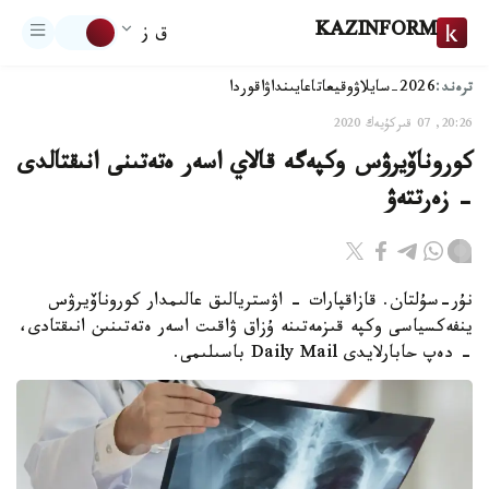
KAZINFORM
ق ز
ترەند:
2026-سايلاۋ
وقيعا
تاعايىنداۋ
اقوردا
20:26, 07 قىركۇيەك 2020
كوروناۆيرۋس وكپەگە قالاي اسەر ەتەتىنى انىقتالدى
- زەرتتەۋ
نۇر-سۇلتان. قازاقپارات - اۋستريالىق عالىمدار كوروناۆيرۋس
ينفەكسياسى وكپە قىزمەتىنە ۇزاق ۋاقىت اسەر ەتەتىنىن انىقتادى،
- دەپ حابارلايدى Daily Mail باسىلىمى.