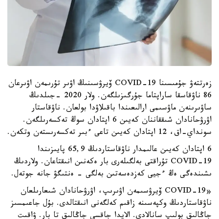
زەرتتەۋ جۇمىسىنا COVID-19 ۆيرۋسىنىڭ اۋىر تۇرىمەن اۋىرعان
86 ناۋقاسقا ساراپتاما جۇرگىزىلگەن. ولار 2020 -جىلدىڭ
ساۋىرىنەن ماۋسىمى ارالىعىندا باقىلاۋدا بولعان. ناۋقاستار
اۋرۋحانادان شىققاننان كەيىن 6 اپتادان سوڭ تەكسەرىلگەن.
سونداي-اق، 12 اپتادان كەيىن تاعى ءبىر تەكسەرىستەن وتكەن.
6 اپتادان كەيىن عالىمدار ناۋقاستاردىڭ 65,9 پايىزىندا
COVID-19 تۇراقتى بەلگىلەرى بار ەكەنىن انىقتاعان. ولاردىڭ
ىشىندەگى ەڭ ءجيى كەزدەسەتىن بەلگى - ەنتىگۋ جانە جوتەل.
«COVID-19 ۆيرۋسىمەن اۋىرىپ، اۋرۋحانادان شىعارىلعان
ناۋقاستاردىڭ وكپەسىنە زاقىم كەلگەنى انىقتالدى. بۇل جاعىمسىز
جاڭالىق بولىپ سانالادى. الايدا جاقسى جاڭالىق تا بار. ۋاقىت