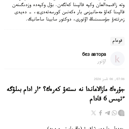
وتە زاقىمدالعان وكپە قالپىنا كەلگەن. بۇل وكپەدە وزدىگىنەن
قالپىنا كەلۋ مەحانيزمى بار ەكەنىن كورسەتەدى»، - دەيدى
زەرتتەۋ جۇمىسىنىڭ اۆتورى، دوكتور سابينا ساحانيك.
قوعام
без автора
اۆتور
07:06, 06 تامىز 2026
جۇرەك مازالاعاندا نە ىستەۋ كەرەك؟ ءار ادام بىلۋگە
ءتيىس 6 قادام