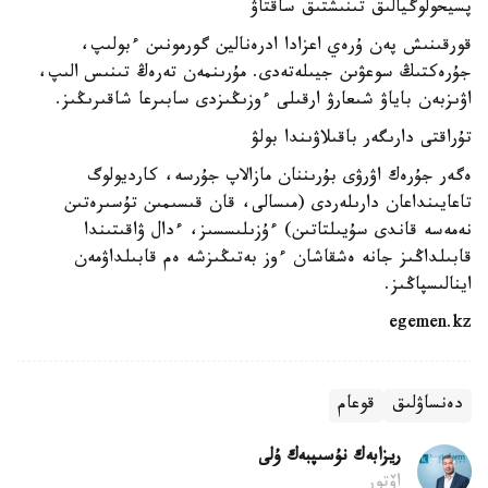
پسيحولوگيالىق تىنىشتىق ساقتاۋ
قورقىنىش پەن ۇرەي اعزادا ادرەنالين گورمونىن ءبولىپ،
جۇرەكتىڭ سوعۋىن جيىلەتەدى. مۇرىنمەن تەرەڭ تىنىس الىپ،
اۋىزبەن باياۋ شىعارۋ ارقىلى ءوزىڭىزدى سابىرعا شاقىرىڭىز.
تۇراقتى دارىگەر باقىلاۋىندا بولۋ
ەگەر جۇرەك اۋرۋى بۇرىننان مازالاپ جۇرسە، كارديولوگ
تاعايىنداعان دارىلەردى (مىسالى، قان قىسىمىن تۇسىرەتىن
نەمەسە قاندى سۇيىلتاتىن) ءۇزىلىسسىز، ءدال ۋاقىتىندا
قابىلداڭىز جانە ەشقاشان ءوز بەتىڭىزشە ەم قابىلداۋمەن
اينالىسپاڭىز.
egemen.kz
دەنساۋلىق
قوعام
ريزابەك نۇسىپبەك ۇلى
اۆتور