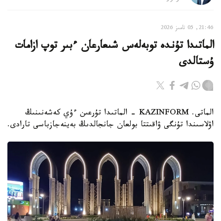
21:46, 05 تامىز 2026
الماتىدا تۇندە توبەلەس شىعارعان ءبىر توپ ازامات
ۇستالدى
الماتى. KAZINFORM - الماتىدا تۇرعىن ءۇي كەشەنىنىڭ
اۋلاسىندا تۇنگى ۋاقىتتا بولعان جانجالدىڭ بەينەجازباسى تارادى.