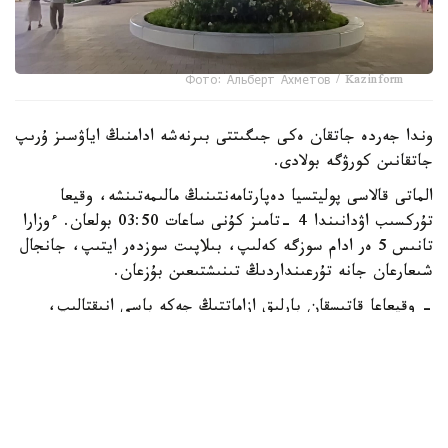
Фото: Альберт Ахметов / Kazinform
وندا جەردە جاتقان ەكى جىگىتتى بىرنەشە ادامنىڭ اياۋسىز ۇرىپ
جاتقانىن كورۋگە بولادى.
الماتى قالاسى پوليتسيا دەپارتامەنتىنىڭ مالىمەتىنشە، وقيعا
تۇركسىب اۋدانىندا 4 -تامىز كۇنى ساعات 03:50 بولعان. ءوزارا
تانىس 5 ەر ادام سوزگە كەلىپ، بىلاپىت سوزدەر ايتىپ، جانجال
شىعارعان جانە تۇرعىنداردىڭ تىنىشتىعىن بۇزعان.
- وقيعاعا قاتىسقان بارلىق ازاماتتىڭ جەكە باسى انىقتالىپ،
جاۋاپكەرشىلىككە تارتىلدى. ولاردىڭ ەكەۋىنە قوعامدىق ورىندا
ماس كۇيىندە جۇرگەنى ءۇشىن اكىمشىلىك ايىپپۇل سالىندى.
سونىمەن قاتار، بەس ازاماتتىڭ بارلىعىنا قاتىستى ۇساق
بۇزاقىلىق دەرەگى بويىنشا اكىمشىلىك ماتەريالدار جيناقتالىپ،
پروتسەسسۋالدىق شەشىم قابىلداۋ ءۇشىن سوتقا جولداندى، -