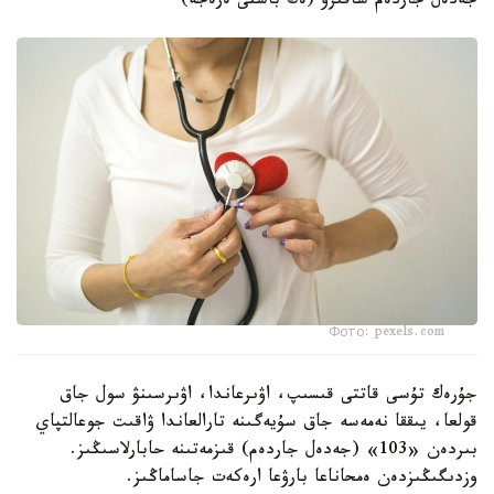
جەدەل جاردەم شاقىرۋ (ەڭ باستى ەرەجە)
Фото: pexels.com
جۇرەك تۇسى قاتتى قىسىپ، اۋىرعاندا، اۋىرسىنۋ سول جاق
قولعا، يىققا نەمەسە جاق سۇيەگىنە تارالعاندا ۋاقىت جوعالتپاي
بىردەن «103» (جەدەل جاردەم) قىزمەتىنە حابارلاسىڭىز.
وزدىگىڭىزدەن ەمحاناعا بارۋعا ارەكەت جاساماڭىز.