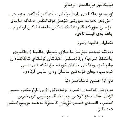
فيزيكالىق قوزعالىستى توقتاتۋ
اۋىرسىنۋ بەلگىلەرى پايدا بولعان ساتتە كەز كەلگەن جۇمىستى،
ءجۇرۋدى نەمەسە سپورتتى شۇعىل توقتاتىڭىز. دەنەگە سالماق
ءتۇسىرۋ جۇرەكتىڭ وتتەگىگە دەگەن قاجەتتىلىگىن ارتتىرىپ،
جاعدايدى قيىنداتادى.
ىڭعايلى قالىپتا وتىرۋ
ەدەنگە نەمەسە ديۆانعا جارتىلاي وتىرعان قالىپتا (ارقاڭىزدى
جاستىققا تىرەپ) ورنالاسىڭىز. ەشقاشان تولىقتاي شالقاڭىزدان
جاتپاڭىز، ويتكەنى جاتقان كۇيدە جۇرەككە قان اعىمى
كوبەيىپ، وعان تۇسەتىن سالماق ودان سايىن ارتادى.
تازا اۋا اعىنىن قامتاماسىز ەتۋ
تەرەزەنى كەڭىنەن اشىپ، بولمەدەگى اۋانى تازارتىڭىز. تىنىس
الۋدى جەڭىلدەتۋ ءۇشىن جەيدەنىڭ جوعارعى تۇيمەلەرىن
اعىتىپ، القىمدى قىسىپ تۇرعان گالستۋك نەمەسە مويىنوراعىشتى
شەشىڭىز.