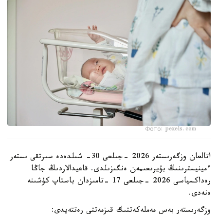
Фото: pexels.com
اتالعان وزگەرىستەر 2026 -جىلعى 30- شىلدەدە سىرتقى ىستەر
ءمينيسترىنىڭ بۇيرىعىمەن ەنگىزىلدى. قاعيدالاردىڭ جاڭا
رەداكسياسى 2026 -جىلعى 17 -تامىزدان باستاپ كۇشىنە
ەنەدى.
وزگەرىستەر بەس مەملەكەتتىك قىزمەتتى رەتتەيدى: