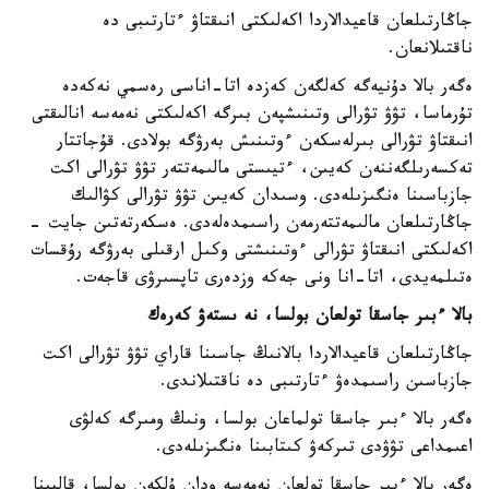
جاڭارتىلعان قاعيدالاردا اكەلىكتى انىقتاۋ ءتارتىبى دە
ناقتىلانعان.
ەگەر بالا دۇنيەگە كەلگەن كەزدە اتا-اناسى رەسمي نەكەدە
تۇرماسا، تۋۋ تۋرالى وتىنىشپەن بىرگە اكەلىكتى نەمەسە انالىقتى
انىقتاۋ تۋرالى بىرلەسكەن ءوتىنىش بەرۋگە بولادى. قۇجاتتار
تەكسەرىلگەننەن كەيىن، ءتيىستى مالىمەتتەر تۋۋ تۋرالى اكت
جازباسىنا ەنگىزىلەدى. وسىدان كەيىن تۋۋ تۋرالى كۋالىك
جاڭارتىلعان مالىمەتتەرمەن راسىمدەلەدى. ەسكەرتەتىن جايت -
اكەلىكتى انىقتاۋ تۋرالى ءوتىنىشتى وكىل ارقىلى بەرۋگە رۇقسات
ەتىلمەيدى، اتا-انا ونى جەكە وزدەرى تاپسىرۋى قاجەت.
بالا ءبىر جاسقا تولعان بولسا، نە ىستەۋ كەرەك
جاڭارتىلعان قاعيدالاردا بالانىڭ جاسىنا قاراي تۋۋ تۋرالى اكت
جازباسىن راسىمدەۋ ءتارتىبى دە ناقتىلاندى.
ەگەر بالا ءبىر جاسقا تولماعان بولسا، ونىڭ ومىرگە كەلۋى
اعىمداعى تۋۋدى تىركەۋ كىتابىنا ەنگىزىلەدى.
ەگەر بالا ءبىر جاسقا تولعان نەمەسە ودان ۇلكەن بولسا، قالپىنا