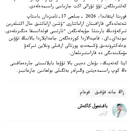
كەلتىرىلگەن تۋۋ تۋرالى اكت جازباسى راسىمدەلەدى.
قورىتا ايتقاندا، 2026 -جىلعى 17-تامىزدان باستاپ
شەتەلدەگى قازاقستان ازاماتتارى ءۇشىن ازاماتتىق حال اكتىلەرىن
تىركەۋدىڭ بارىنشا جۇيەلەنگەن ءتارتىبى قولدانىسقا ەنگىزىلەدى.
سونداي-اق، قاعيدالاردا كوزدەلگەن جاعدايلاردا بالانىڭ تۋۋىن
«ەلەكتروندىق ۇكىمەت» پورتالى ارقىلى ونلاين تىركەۋ
مۇمكىندىگى دە قاراستىرىلعان.
ايتا كەتەيىك، بۇعان دەيىن بالا تۋۋعا بايلانىستى جاردەماقىنى
ەڭ كوپ راسىمدەيتىن وڭىرلەر بەلگىلى بولعانىن جازعانبىز.
زاڭ جانە قۇقىق
قوعام
باقىتجول كاكەش
اۆتور