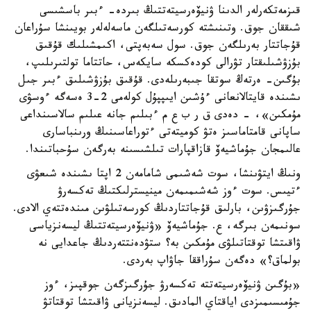
قىزمەتكەرلەر الدىنا ۋنيۆەرسيتەتتىڭ بىردە- ءبىر باسشىسى
شىققان جوق. وتىنىشتە كورسەتىلگەن ماسەلەلەر بويىنشا سۇراعان
قۇجاتتار بەرىلگەن جوق. سول سەبەپتى، اكىمشىلىك قۇقىق
بۇزۋشىلىقتار تۋرالى كودەكسكە سايكەس، حاتتاما تولتىرىلىپ،
بۇگىن- ەرتەڭ سوتقا جىبەرىلەدى. قۇقىق بۇزۋشىلىق ءبىر جىل
ىشىندە قايتالانعانى ءۇشىن ايىپپۇل كولەمى 2-3 ەسەگە ءوسۋى
مۇمكىن»، - دەدى ق ر ب ع م ءبىلىم جانە عىلىم سالاسىنداعى
ساپانى قامتاماسىز ەتۋ كوميتەتى ءتوراعاسىنىڭ ورىنباسارى
عالىمجان جۇماشيەۆ قازاقپارات تىلشىسىنە بەرگەن سۇحباتىندا.
ونىڭ ايتۋىنشا، سوت شەشىمى شامامەن 2 اپتا ىشىندە شىعۋى
ءتيىس. سوت ءوز شەشىمىمەن مينيسترلىكتىڭ تەكسەرۋ
جۇرگىزۋىن، بارلىق قۇجاتتاردىڭ كورسەتىلۋىن مىندەتتەي الادى.
سونىمەن بىرگە، ع. جۇماشيەۆ «ۋنيۆەرسيتەتتىڭ ليسەنزياسى
ۋاقىتشا توقتاتىلۋى مۇمكىن بە؟ ستۋدەنتتەردىڭ جاعدايى نە
بولماق؟» دەگەن سۇراققا جاۋاپ بەردى.
«بۇگىن ۋنيۆەرسيتەتتە تەكسەرۋ جۇرگىزگەن جوقپىز، ءوز
جۇمىسىمىزدى اياقتاي المادىق. ليسەنزيانى ۋاقىتشا توقتاتۋ