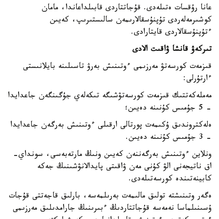
عانا رۇقسات ەتىلەدى. قۇجاتتاردى قابىلداعاندا، مامان
كوشىرمەلەردى تۇپنۇسقالارىمەن سالىستىرىپ، كەيىن
ءتۇپنۇسقالاردى قايتارادى.
تىركەۋ قانشا ۋاقىت الادى
قىزمەت كورسەتۋ مەرزىمى ءوتىنىش بەرۋ تاسىلىنە بايلانىستى
ءارتۇرلى:
مەملەكەتتىك قىزمەت كورسەتۋشىگە تىكەلەي جۇگىنگەن جاعدايدا
- 5 جۇمىس كۇنىنە دەيىن؛
ەلەكتروندىق ۇكىمەت پورتالى ارقىلى ءوتىنىش بەرگەن جاعدايدا
- 3 جۇمىس كۇنىنە دەيىن.
ونلاين ءوتىنىش بەرگەننەن كەيىن ونىڭ مارتەبەسى، سونداي-
اق ناتيجەنى الۋ كۇنى مەن ۋاقىتى پايدالانۋشىنىڭ جەكە
كابينەتىندە كورسەتىلەدى.
ەگەر وتىنىشتە تولىق مالىمەت بەرىلمەسە، بارلىق قاجەتتى قۇجات
ۇسىنىلماسا نەمەسە قۇجاتتاردىڭ ءبىرىنىڭ جارامدىلىق مەرزىمى