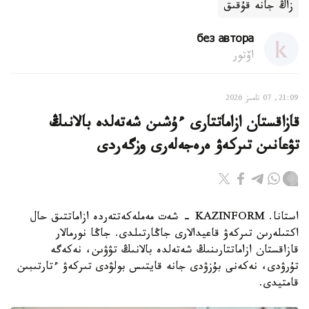
زاڭ جانە قۇقىق
без автора
اۆتور
21:09, 07 تامىز 2026
قازاقستان ازاماتتارى ءۇشىن شەتەلدە بالانىڭ
تۋعانىن تىركەۋ ەرەجەلەرى وزگەردى
استانا. KAZINFORM - شەت مەملەكەتتەردە ازاماتتىق حال
اكتىلەرىن تىركەۋ قاعيدالارى جاڭارتىلدى. جاڭا نورمالار
قازاقستان ازاماتتارىنىڭ شەتەلدە بالانىڭ تۋۋىن، نەكەگە
تۇرۋدى، نەكەنى بۇزۋدى جانە قايتىس بولۋدى تىركەۋ ءتارتىبىن
قامتيدى.