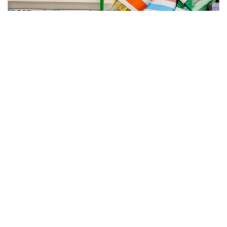
Коллаж: Kazinform / informburo.kz
باس كولىك پروكۋراتۋراسىنىڭ ۇيلەستىرۋىمەن كولىكتەگى
پوليتسيا دەپارتامەنتىنىڭ قىزمەتكەرلەرى جالعان مەملەكەتتىك
تىركەۋ نومىرلىك بەلگىلەرىن زاڭسىز دايىنداۋ جانە تاراتۋ
سحەماسىنىڭ جولىن كەستى.
- الماتىدا جۇيەلى تۇردە جالعان مەملەكەتتىك نومىرلەردى
دايىنداۋمەن جانە ساتۋمەن اينالىسقان زاڭسىز ارەكەتتىڭ
ۇيىمداستىرۋشىسى ۇستالدى. تەرگەۋ مالىمەتتەرى بويىنشا،
جالعان نومىرلەر رەسەي فەدەراتسياسىنان ەكسپرەسس-جەتكىزۋ
قىزمەتى ارقىلى جەتكىزىلىپ، كەيىن قازاقستاننىڭ ءتۇرلى
وڭىرلەرىندەگى تاپسىرىس بەرۋشىلەرگە جىبەرىلىپ وتىرعان، -
دەلىنگەن حابارلامادا.
جەدەل-ىزدەستىرۋ شارالارى بارىسىندا جالعان مەملەكەتتىك
تىركەۋ نومىرلىك بەلگىسى جانە باسقا دا زاتتاي دالەلدەمەلەر