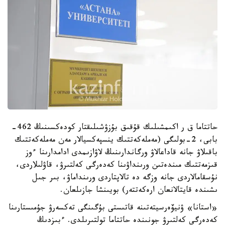
حاتتاما ق ر اكىمشىلىك قۇقىق بۇزۋشىلىقتار كودەكسىنىڭ 462-
بابى، 2-بولىگى (مەملەكەتتىك ينسپەكسيالار مەن مەملەكەتتىك
باقىلاۋ جانە قاداعالاۋ ورگاندارىنىڭ لاۋازىمدى ادامدارىنا ءوز
قىزمەتتىك مىندەتىن ورىنداۋىنا كەدەرگى كەلتىرۋ، قاۋلىلاردى،
نۇسقامالاردى جانە وزگە دە تالاپتاردى ورىنداماۋ، بىر جىل
ىشىندە قايتالانعان ارەكەتتەر) بويىنشا جازىلعان.
«استانا» ۋنيۆەرسيتەتىنە قاتىستى بۇگىنگى تەكسەرۋ جۇمىستارىنا
كەدەرگى كەلتىرۋ جونىندە حاتتاما تولتىرىلدى. ءبىزدىڭ