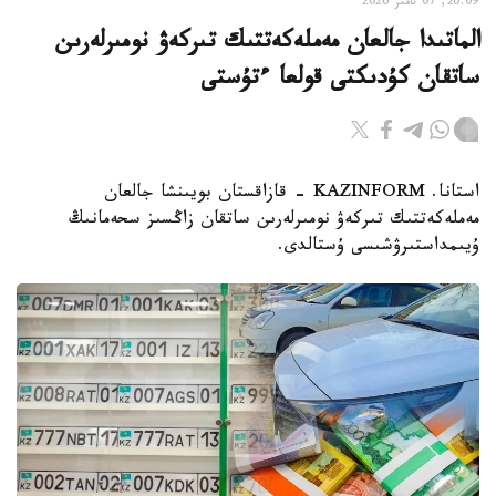
20:09, 07 تامىز 2026
الماتىدا جالعان مەملەكەتتىك تىركەۋ نومىرلەرىن
ساتقان كۇدىكتى قولعا ءتۇستى
استانا. KAZINFORM - قازاقستان بويىنشا جالعان
مەملەكەتتىك تىركەۋ نومىرلەرىن ساتقان زاڭسىز سحەمانىڭ
ۇيىمداستىرۋشىسى ۇستالدى.