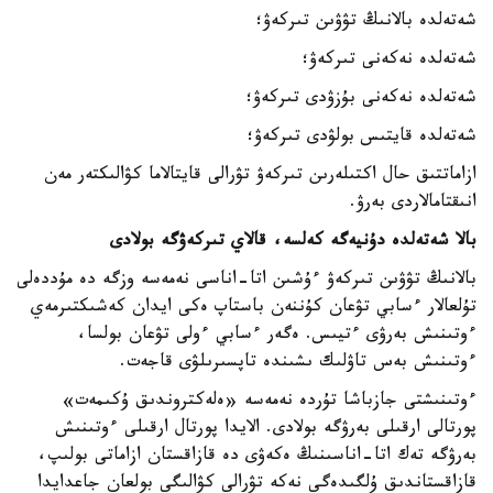
شەتەلدە بالانىڭ تۋۋىن تىركەۋ؛
شەتەلدە نەكەنى تىركەۋ؛
شەتەلدە نەكەنى بۇزۋدى تىركەۋ؛
شەتەلدە قايتىس بولۋدى تىركەۋ؛
ازاماتتىق حال اكتىلەرىن تىركەۋ تۋرالى قايتالاما كۋالىكتەر مەن
انىقتامالاردى بەرۋ.
بالا شەتەلدە دۇنيەگە كەلسە، قالاي تىركەۋگە بولادى
بالانىڭ تۋۋىن تىركەۋ ءۇشىن اتا-اناسى نەمەسە وزگە دە مۇددەلى
تۇلعالار ءسابي تۋعان كۇننەن باستاپ ەكى ايدان كەشىكتىرمەي
ءوتىنىش بەرۋى ءتيىس. ەگەر ءسابي ءولى تۋعان بولسا،
ءوتىنىش بەس تاۋلىك ىشىندە تاپسىرىلۋى قاجەت.
ءوتىنىشتى جازباشا تۇردە نەمەسە «ەلەكتروندىق ۇكىمەت»
پورتالى ارقىلى بەرۋگە بولادى. الايدا پورتال ارقىلى ءوتىنىش
بەرۋگە تەك اتا-اناسىنىڭ ەكەۋى دە قازاقستان ازاماتى بولىپ،
قازاقستاندىق ۇلگىدەگى نەكە تۋرالى كۋالىگى بولعان جاعدايدا