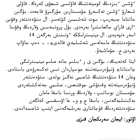
ءۇشىن ءبىزدىڭ كوميتەتتىڭ قاۋلىسى شىعۋى كەرەك. قاۋلى
شىعارۋ ءۇشىن تەكسەرۋ جۇمىستارىن جۇرگىزۋ قاجەت. بۇگىن
حاتتاما جىبەرىپ، سوت شەشىمىن كۇتەمىز. ال ستۋدەنتتەر وقۋىن
ءارى قاراي جالعاستىرا بەرەدى. بۇل پروتسەسس ولاردىڭ وقۋىنا
اسەر ەتپەيدى. ال مينيسترلىككە ءوتىنىش بەرگەن 14
ستۋدەنتتىڭ ماسەلەسى شەشىلمەي قالدى»، - دەپ جاۋاپ
بەردى ع. جۇماشيەۆ.
ايتا كەتەيىك، بۇگىن ق ر ءبىلىم جانە عىلىم مينيسترلىگى
«استانا» ۋنيۆەرسيتەتىنە جوسپاردان تىس تەكسەرۋدى باستادى.
وعان 14 ستۋدەنتتىڭ شاعىمى نەگىز بولدى. ستۋدەنتتەر
ۋنيۆەرسيتەتتە وقىتۋشى جوقتىعىن، عىلىمي جەتەكشىلەردى
جۇمىستان بوساتىپ، ولاردىڭ ورنىنا باسقا مامان
بەكىتىلمەگەنىن، باسقا ج و و- عا اۋىسقىسى كەلگەن
ستۋدەنتتەردىڭ قۇجاتتارى بەرىلمەگەنىن ايتىپ شاعىمداندى.
اۆتور: ايجان سەرىكجان قىزى