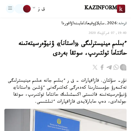
KAZINFORM
ق ز
ترەند:
2026-سايلاۋ
وقيعا
تاعايىنداۋ
اقوردا
19:40, 07 قىركۇيەك 2020
ءبىلىم مينيسترلىگى «استانا» ۋنيۆەرسيتەتىنە
حاتتاما تولتىرىپ، سوتقا بەردى
نۇر- سۇلتان. قازاقپارات - ق ر ءبىلىم جانە عىلىم مينيسترلىگى
تەكسەرۋ جۇمىستارىنا كەدەرگى كەلتىرگەنى ءۇشىن «استانا»
ۋنيۆەرسيتەتىنە قاتىستى اكىمشىلىك حاتتاما تولتىرىپ، سوتقا
جولدادى، دەپ حابارلايدى قازاقپارات ءتىلشىسى.