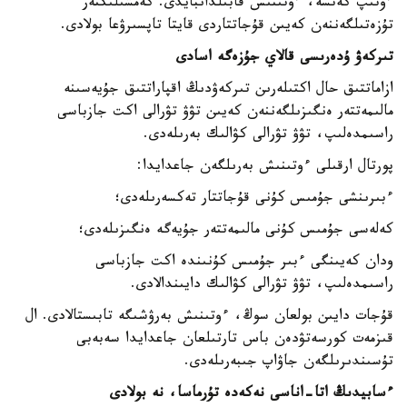
ءوتىپ كەتسە، ءوتىنىش قابىلدانبايدى. كەمشىلىكتەر
تۇزەتىلگەننەن كەيىن قۇجاتتاردى قايتا تاپسىرۋعا بولادى.
تىركەۋ ۇدەرىسى قالاي جۇزەگە اسادى
ازاماتتىق حال اكتىلەرىن تىركەۋدىڭ اقپاراتتىق جۇيەسىنە
مالىمەتتەر ەنگىزىلگەننەن كەيىن تۋۋ تۋرالى اكت جازباسى
راسىمدەلىپ، تۋۋ تۋرالى كۋالىك بەرىلەدى.
پورتال ارقىلى ءوتىنىش بەرىلگەن جاعدايدا:
ءبىرىنشى جۇمىس كۇنى قۇجاتتار تەكسەرىلەدى؛
كەلەسى جۇمىس كۇنى مالىمەتتەر جۇيەگە ەنگىزىلەدى؛
ودان كەيىنگى ءبىر جۇمىس كۇنىندە اكت جازباسى
راسىمدەلىپ، تۋۋ تۋرالى كۋالىك دايىندالادى.
قۇجات دايىن بولعان سوڭ، ءوتىنىش بەرۋشىگە تابىستالادى. ال
قىزمەت كورسەتۋدەن باس تارتىلعان جاعدايدا سەبەبى
تۇسىندىرىلگەن جاۋاپ جىبەرىلەدى.
ءسابيدىڭ اتا-اناسى نەكەدە تۇرماسا، نە بولادى