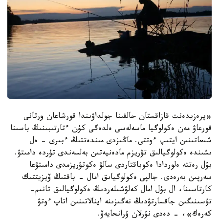
«پرەزيدەنت قازاقستان حالقىنا جولداۋىندا قورشاعان ورتانى
قورعاۋ مەن ەكولوگيا ماسەلەسى ەلدەگى كۇن ءتارتىبىنىڭ باسىنا
شىعاتىنىن ايتىپ ءوتتى. ماڭىزدى مىندەتتىڭ ءبىرى - ەل
ىشىندە ەكولوگيالىق تۋريزم مادەنيەتىن بەلسەندى تۇردە دامىتۋ.
بۇل رەتتە ەلوردادا ەكوباقتاردى سالۋ ەكوتۋريزمدى دامىتۋعا
سەرپىن بەرەدى. جالپى ەكولوگياىق امال - باقتىڭ ۆيزيتتىك
كارتاسىنا، ال بۇل امال كەلۋشىلەردىڭ ەكولوگيالىق تانىم-
تۇسىنىگىن جاقسارتۋدىڭ نەگىزىنە اينالاتىنىن اتاپ ءوتۋ
كەرەك»، - دەدى نۇرلان ۇرانحايەۆ.