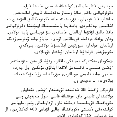
سونىمەن قاتار مايبالىق كولىنىڭ شىعىس جاعىنا قاراي
ەكولوگيالىق باقتى سالۋ وسىناۋ مەكەننىڭ تابيعي اماندىعىن
ساقتاپ قانا قويماي، تۋريستىك جانە ەكونوميكالىق الەۋەتىن دە
اشاتىنىن جەتكىزدى. باسقارما باسشىسىنىڭ ايتۋىنشا ەكولوگيالىق
باقتا بالىق اۋلاۋعا ارنالعان جاساندى سۋ قويماسى پايدا بولادى.
ودان بولەك ەرەكشە قورعالاتىن اۋماق، جاياۋ جانە ۆەلوسەرۋەنگە
ارنالعان جولدار، سپورتپەن اينالىسۋعا بولاتىن، بىرەگەي
ەكوجۇيەنى قولداۋعا ارنالعان اۋماقتار قۇرىلادى.
«ەكوباق مەكتەپكە دەيىنگى بالالار، وقۋشىلار مەن ستۋدەنتتەر
ءۇشىن عىلىمي- تانىمدىق الاڭعا اينالۋى مۇمكىن. ول جەردە
عىلىمي جانە تابيعي جوبالاردى جۇزەگە اسىرۋعا مۇمكىندىك
بولادى»، - دەيدى ول.
قازىرگى ۋاقىتتا قالا شەتىندە تۇرعىندار ءۇشىن ىڭعايلى
بولاتىنداي تابيعي باق جوقتىڭ قاسى. سول سەبەپتى وسى
ەكوباقتىڭ قۇرىلىسىنا ەرەكشە نازار اۋدارىلعالى وتىر. مايبالىق
كولىندەگى ەكىنشى ەكوباقتىڭ جالپى اۋماعى 400 گەكتاردى، ال
سۋ قويماسى 120 گەكتاردى الادى.