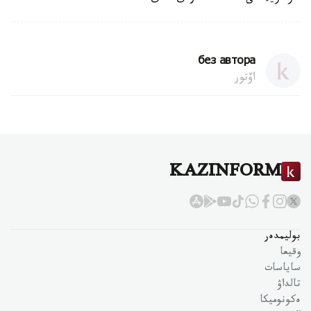
без автора
اۆتور
KAZINFORM
بوليمدەر
وقيعا
ساياسات
تالداۋ
ەكونوميكا