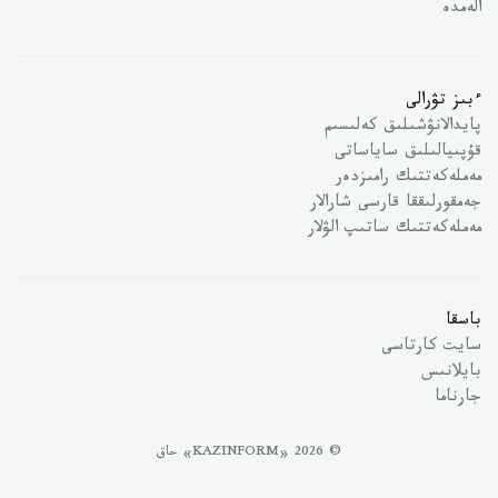
الەمدە
ءبىز تۋرالى
پايدالانۋشىلىق كەلىسىم
قۇپىيالىلىق ساياساتى
مەملەكەتتىك رامىزدەر
جەمقورلىققا قارسى شارالار
مەملەكەتتىك ساتىپ الۋلار
باسقا
سايت كارتاسى
بايلانىس
جارناما
© 2026 «KAZINFORM» حاق