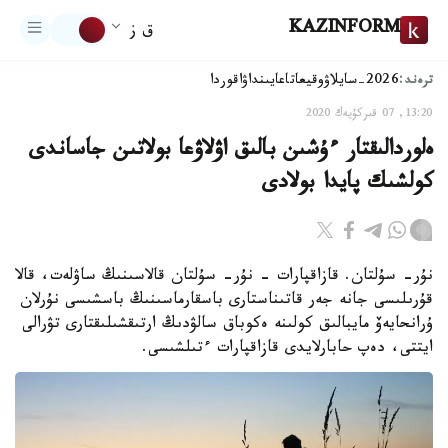
KAZINFORM
ق ز
ترەند:
2026-سايلاۋ
وقيعا
تاعايىنداۋ
اقوردا
13:20, 07 قىركۇيەك 2020
ەلوردالىقتار ءۇشىن بالىق اۋلاۋعا بولاتىن جاساندى
كولشىك پايدا بولادى
نۇر- سۇلتان. قازاقپارات - نۇر- سۇلتان قالاسىنىڭ ساۋلەت، قالا
قۇرىلىسى جانە جەر قاتىناستارى باسقارماسىنىڭ باسشىسى نۇرلان
ۇرانحايەۆ مايبالىق كولىنە ەكوباق سالۋدىڭ ارتىقشىلىقتارى تۋرالى
ايتتى، دەپ حابارلايدى قازاقپارات ءتىلشىسى.