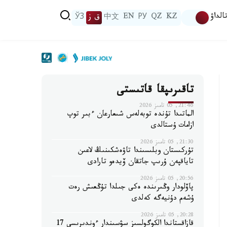
الداۋ
KZ
QZ
РУ
EN
中文
ق ز
ЎЗ
تاقىرىپقا قاتىستى
21:46, 05 تامىز 2026
الماتىدا تۇندە توبەلەس شىعارعان ءبىر توپ
ازامات ۇستالدى
21:30, 05 تامىز 2026
تۇركىستان وبلىسىندا تاۋەشكىنىڭ لاعىن
تاياقپەن ۇرىپ جاتقان ۆيدەو تارادى
20:56, 05 تامىز 2026
پاۆلودار وڭىرىندە ەكى جىلدا تۇڭعىش رەت
ۇشەم دۇنيەگە كەلدى
20:28, 05 تامىز 2026
قازاقستاندا الكوگولسىز سۋسىندار ءوندىرىسى 17