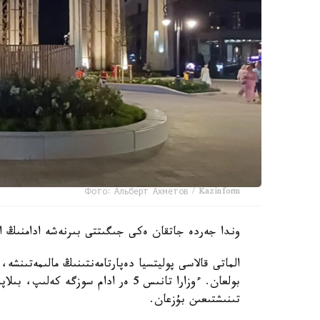
Фото: Альберт Ахметов / Kazinform
وندا جەردە جاتقان ەكى جىگىتتى بىرنەشە ادامنىڭ اي
بولعان. ءوزارا تانىس 5 ەر ادام سوز
تىنىشتىعىن بۇزعان.