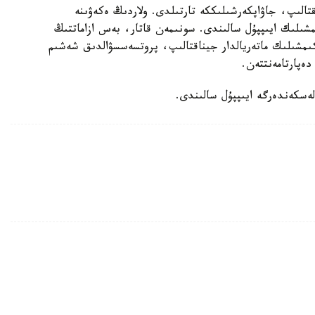
قتالىپ، جاۋاپكەرشىلىككە تارتىلدى. ولاردىڭ ەكەۋىنە
ىلىك ايىپپۇل سالىندى. سونىمەن قاتار، بەس ازاماتتىڭ
اكىمشىلىك ماتەريالدار جيناقتالىپ، پروتسەسسۋالدىق شەشىم
ەپارتامەنتتەن.
لەسكەندەرگە ايىپپۇل سالىندى.