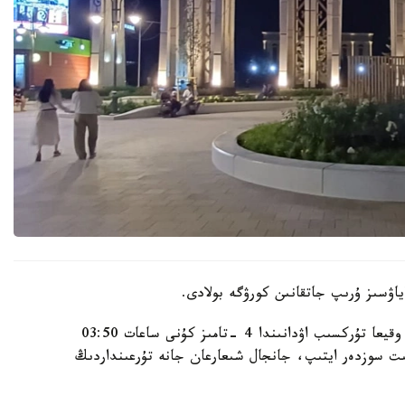
اۋسىز ۇرىپ جاتقانىن كورۋگە بولادى.
الماتى قالاسى پوليتسيا دەپارتامەنتىنىڭ مالىمەتىنشە، وقيعا تۇركسىب اۋدانىندا 4 -تامىز كۇنى ساعات 03:50
گە كەلىپ، بىلاپىت سوزدەر ايتىپ، جانجال شىعارعان جانە تۇرعىنداردىڭ