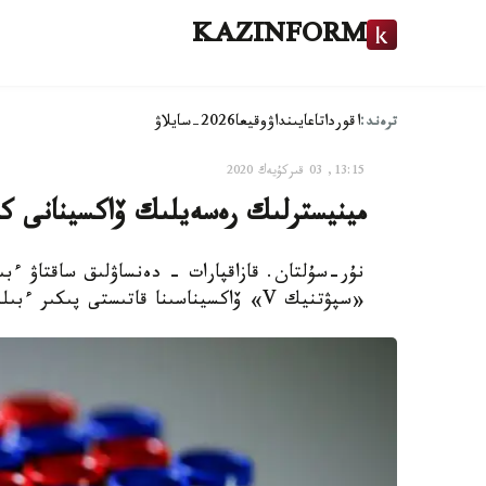
KAZINFORM
ترەند:
اقوردا
تاعايىنداۋ
وقيعا
2026-سايلاۋ
13:15, 03 قىركۇيەك 2020
مينيسترلىك رەسەيلىك ۆاكسينانى كىم
نۇر-سۇلتان. قازاقپارات - دەنساۋلىق ساقتاۋ ءب
«سپۋتنيك V» ۆاكسيناسىنا قاتىستى پىكىر ءبىلدىردى.