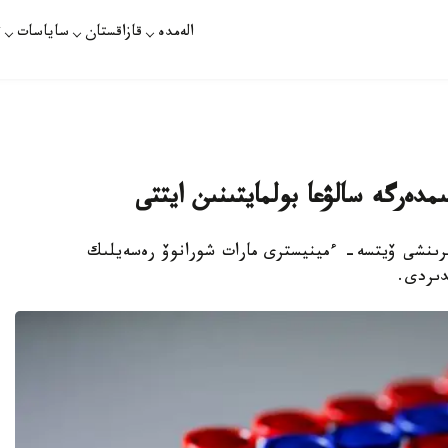
الەمدە
قازاقستان
ساياسات
ت
دەرگە سالۋعا بولمايتىنىن ايتتى
ىرىنشى ۆيتسە- ءمينيسترى مارات شورانوۆ رەسەيلىك