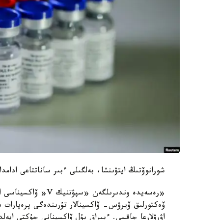
شورانوۆتىڭ ايتۋىنشا، بەلگىلى ءبىر ساناتتاعى ادامدا
«رەسەيدە وندىرىلگەن 
ۆەكتورلىق ۆيرۋس- ۆاكسينالار تۇرىندەگى پرەپارات دە