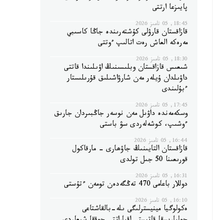
پايىزعا ارتتى
18:45, 05 تامىز 2026
قازاقستان قارۋلى كۇشتەرىندە جاڭا كاسىبي
مەرەكە العاش رەت اتالىپ ءوتتى
18:30, 05 تامىز 2026
شىعىس قازاقستان وبلىسىنىڭ اۋىلىندا قاتتى
داۋىلدان ۇيلەر مەن شارۋاشىلىق قۇرىلىستار
ءبۇلىندى
17:45, 05 تامىز 2026
وسكەمەندە داۋىل مەن نوسەر جاڭبىردان جارىق
ءوشىپ، كوشەلەردى سۋ باستى
16:44, 05 تامىز 2026
قازاقستان التايىنىڭ جاۋھارى - مارقاكول
قورىعىنا 50 جىل تولدى
16:31, 05 تامىز 2026
دوللار باعامى 470 تەڭگەدەن تومەن ءتۇستى
16:10, 05 تامىز 2026
ەكولوگيا مينيسترلىگى ىلە-بالقاشتاعى