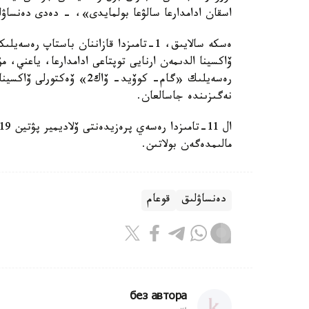
اسقان ادامدارعا سالۋعا بولمايدى»، - دەدى دەنساۋل
ەسكە سالايىق، 1-تامىزدا قازاننان باستاپ
ۆاكسينا الدىمەن ارنايى توپتاعى ادامدارعا، ياعني، مۇ
نەگىزىندە جاسالعان.
مالىمدەگەن بولاتىن.
دەنساۋلىق
قوعام
без автора