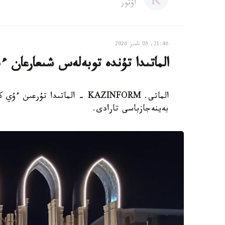
اۆتور
21:46, 05 تامىز 2026
الماتىدا تۇندە توبەلەس شىعارعان ءب
الماتى. KAZINFORM - الماتىدا 
بەينەجازباسى تارادى.