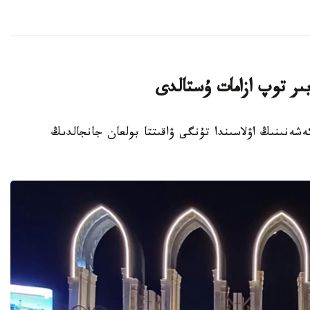
ىر توپ ازامات ۇستالدى
تۇرعىن ءۇي كەشەنىنىڭ اۋلاسىندا تۇنگى ۋاقىتتا بولعان جانجالدىڭ