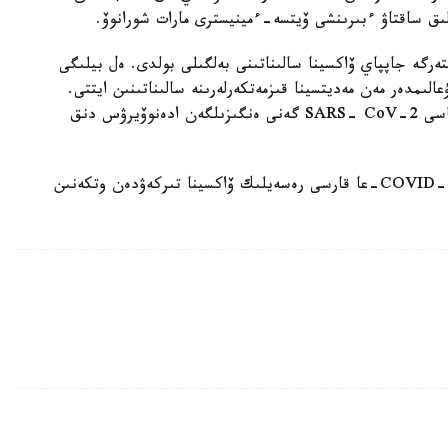
ىق ساقتاۋ ءبىرىنشى ۆيتسە-ءمينيسترى مارات شورانوۆ.
 رەسەيلىكتەرگە جاپپاي ۆاكسينا سالىناتىنى بەلگىلى بولدى. ەل بيلىگى
عالىمدەر مەن مەديتسينا قىزمەتكەرلەرىنە سالىناتىنىن ايتتى.
رەسەيلىك «گام- كوۆيد- ۆاك2» ۆەكتورلى ۆاكسيناسى SARS- CoV-2 گەنى ەنگىزىلگەن ادەنوۆيرۋس دنق
ال 11-تامىزدا رەسەي پرەزيدەنتى ۆلاديمير پۋتين COVID-19-عا قارسى رەسەيلىك ۆاكسينا تىركەۋدەن وتكەنىن