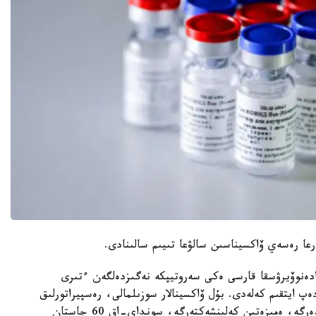
رعا رەسەي ۆاكسيناسىن سالۋعا تىيىم سالىنادى.
«سپۋتنيك V« ۆاكسيناسى ادەنوۆيرۋسقا قارسى ەكى سەروتيپكە نەگىزدەلگەن ءتىرى
پ ايتقىم كەلەدى. بۇل ۆاكسينالار سوزىلمالى، رەسپيراتورلىق
اۋرۋلارعا جاقسى. ءبىراق بۇل ۆاكسينانى جۇكتى ايەلدەرگە، ەمىزەتىن كەلىنشەكتەرگە، سونداي-اق 60 جاستان