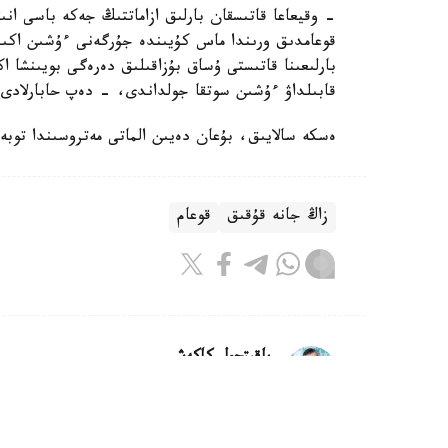
- وقيعاعا قاتىسقان بارلىق ازاماتتىڭ جەكە باسى انى
قوعامدىق ورىندا ماس كۇيىندە جۇرگەنى ءۇشىن اكىمش
بارلىعىنا قاتىستى ۇساق بۇزاقىلىق دەرەگى بويىنشا 
قابىلداۋ ءۇشىن سوتقا جولداندى، - دەپ حابارلادى د
ەسكە سالايىق، بۇعان دەيىن الماتى مەتروسىندا توبە
زاڭ جانە قۇقىق
قوعام
باقىتجول كاكەش
اۆتور