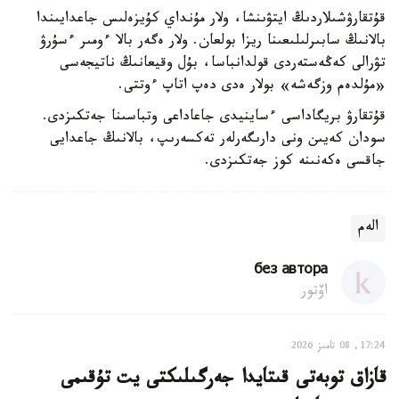
قۇتقارۋشىلاردىڭ ايتۋىنشا، ولار مۇنداي كۇيزەلىس جاعدايىندا
بالانىڭ سابىرلىلىعىنا ريزا بولعان. ولار ەگەر بالا ءومىر ءسۇرۋ
تۋرالى كەڭەستەردى قولدانباسا، بۇل وقيعانىڭ ناتيجەسى
«مۇلدەم وزگەشە» بولار ەدى دەپ اتاپ ءوتتى.
قۇتقارۋ بريگاداسى ءساينيدى جاعاداعى وتباسىنا جەتكىزدى.
سودان كەيىن ونى دارىگەرلەر تەكسەرىپ، بالانىڭ جاعدايى
جاقسى ەكەنىنە كوز جەتكىزدى.
الەم
без автора
اۆتور
17:24, 08 تامىز 2026
قازاق توبەتى قىتايدا جەرگىلىكتى يت تۇقىمى