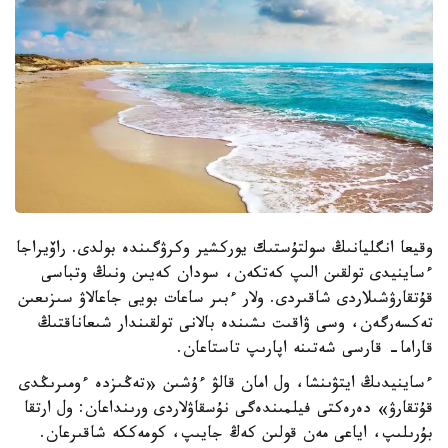
وقيعا انگليانىڭ سولتۇستىك يوركشير وكرۋگىندە بولدى. راۆيراجا
ءساينيدى تولقىن الىپ كەتكەن، سودان كەيىن ونىڭ وتباسى
قۇتقارۋشىلاردى شاقىردى. ولار ءبىر ساعات بويى جاعالاۋ سىزىعىن
تەكسەرگەن، وسى ۋاقىت ىشىندە بالانى تولقىندار شىعاناقتىڭ
قاراما- قارسى شەتىنە اپارىپ تاستاعان.
ءساينيدىڭ ايتۋىنشا، ول امان قالۋ ءۇشىن «تەڭىزدە ءومىرىڭدى
قۇتقارۋ» دەرەكتى فيلمىندەگى نۇسقاۋلاردى ورىنداعان: ول ارتقا
بۇرىلىپ، اياعى مەن قولىن كەڭ جايىپ، كومەككە شاقىرعان.