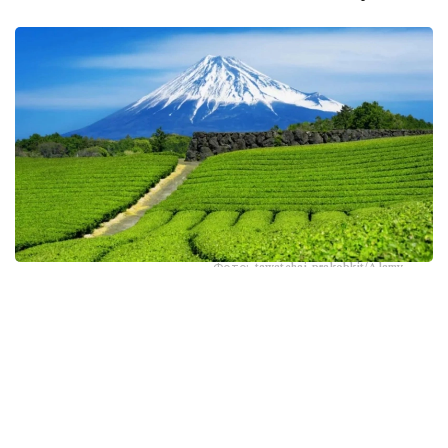
Фото: tawatchai prakobkit/Alamy
اسىرەسە جازعى اپتاپ، جىلى تۇندەر جانە كوكتەمدەگى اۋا
رايىنىڭ قۇبىلمالىلىعى شاي بۇتالارىنا قوسىمشا سالماق ءتۇسىرىپ
وتىر. عالىمدار ماسەلەنى شەشۋ ءۇشىن ىستىققا ءتوزىمدى
سۇرىپتاردى گەنومدىق ادىستەرمەن ىرىكتەۋگە كىرىسكەن، دەپ
حابارلايدى turkystan.kz newscientist.com-عا سىلتەمە