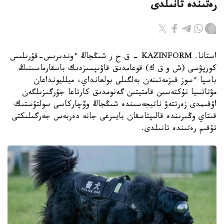
رەتىندە تانىلدى
استانا. KAZINFORM – ق ح ر شىڭجاڭ ءوندىرىس-قۇرىلىس
كورپۋسى (ش و ق ك) قوعامدىق قاۋىپسىزدىك باسقارماسىنىڭ
باسپا ءسوز قىزمەتىنەن بەلگىلى بولعانداي، ميلليونداعان
مۋتاتسيا نۇكتەسىن قامتيتىن گەنومدىق كارتاعا جۇرگىزىلگەن
اۋقىمدى زەرتتەۋ ناتيجەسىندە شىڭجاڭ وۆچاركاسى سولتۇستىك
قىتاي وڭىرىندە قالىپتاسقان بايىرعى جانە دەربەس جەرگىلىكتى
تۇقىم رەتىندە تانىلدى.