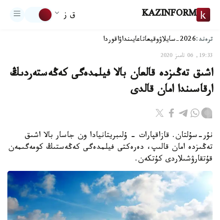
KAZINFORM
ق ز
ترەند:
2026-سايلاۋ
وقيعا
تاعايىنداۋ
اقوردا
19:33, 06 تامىز 2020
اشىق تەڭىزدە قالعان بالا فيلمدەگى كەڭەستەردىڭ
ارقاسىندا امان قالدى
نۇر-سۇلتان. قازاقپارات - ۇلىبريتانيادا ون جاسار بالا اشىق
تەڭىزدە امان قالىپ، دەرەكتى فيلمدەگى كەڭەستىڭ كومەگىمەن
قۇتقارۋشىلاردى كۇتكەن.