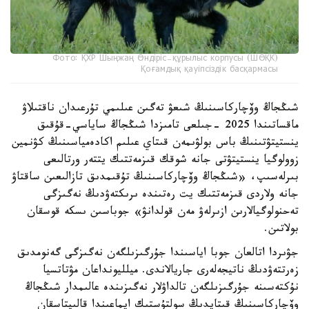
Фото: ҚХР Шыңжаң Өндіріс-құрылыс корпусы (ШӨҚК)
Қоғамдық қауіпсіздік басқармасы
شىڭجاڭ وۆچاركاسىنىڭ شىعۋ تەگىن عىلىمي تۇرعىدان ناقتىلاۋ
ماقساتىندا 2025 -جىلعى تامىزدا شىڭجاڭ ساياسي-قۇقىق
ينستيتۋتىنىڭ باس بولۋىمەن قىتاي عىلىم اكادەمياسىنىڭ كۋنمين
زوولوگيا ينستيتۋتى جانە شوقك قىزمەتتىك يتتەر ورتالىعى
بىرلەسىپ، «شىڭجاڭ وۆچاركاسىنىڭ تۇقىمدىق تازالىعىن ساقتاۋ
جانە ولاردى قىزمەتتىك يت رەتىندە ىرىكتەۋدىڭ نەگىزگى
تەحنولوگيالارىن ازىرلەۋ مەن قولدانۋ» جوباسىن ىسكە قوسقان
بولاتىن.
جۋىردا اتالعان جوبا اياسىندا جۇرگىزىلگەن نەگىزگى گەنومدىق
زەرتتەۋدىڭ ناتيجەلەرى جاريالاندى. ميلليونداعان مۋتاتسيا
نۇكتەسىنە جۇرگىزىلگەن تالداۋلار نەگىزىندە عالىمدار شىڭجاڭ
وۆچاركاسىنىڭ قىتايدىڭ سولتۇستىك ايماعىندا قالىپتاسقان