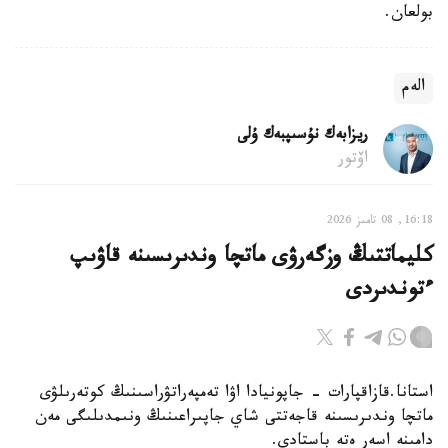
بولعان.
الەم
ريزابەك نۇسىپبەك ۇلى
اۆتور
16:18, 08 تامىز 2026
كليماتتىڭ وزگەرۋى ماتچا وندىرىسىنە قاۋىپ
ءتوندىردى
استانا.قازاقپارات - جاپونيادا اۋا تەمپەراتۋراسىنىڭ كوتەرىلۋى
ماتچا وندىرىسىنە قاجەتتى شاي جاپىراعىنىڭ ونىمدىلىگى مەن
دامىنە اسەر ەتە باستادى.