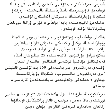
بايىرعى جەرگىلىكتى يت تۇقىمى ەكەنىن راستادى. ش و ق ك
قوعامدىق قاۋىپسىزدىك باسقارماسىنىڭ مالىمەتىنشە، زەرتتەۋ
شىڭجاڭ وۆچاركاسىنىڭ «سىرتتان اكەلىنگەن تۇقىمدى
جەتىلدىرۋ ناتيجەسىندە پايدا بولعانى» تۋرالى ۇزاققا سوزىلعان
پىكىرتالاسقا نۇكتە قويىلدى.
بەلگىلى بولعانداي، زەرتتەۋ توبى بىرنەشە اي بويى شىڭجاڭ
وۆچاركاسىنىڭ بۇكىل ولكەدەگى نەگىزگى تارالۋ ايماقتارىن
ارالاپ، 109 داراباسقا جوعارى ساپالى تولىق گەنومدىق
سەكۆەنيرلەۋ جۇرگىزدى. ناتيجەسىندە 25 ميلليوننان استام
گەنەتيكالىق مۋتاتسيا نۇكتەسى انىقتالدى. عالىمدار الىنعان
اۋقىمدى دەرەكتەردى جەر بەتىندەگى 260 يت تۇقىمىن قامتيتىن
ءىرى دەرەكقورمەن سالىستىرىپ، شىڭجاڭ وۆچاركاسىنىڭ
جوعارى دالدىكتەگى «گەنومدىق سايكەستەندىرۋ كارتاسىن»
جاسادى.
دەرەككوزدىڭ جازۋىنشا، بۇل «گەنەتيكالىق ءتولقۇجات» عىلىمي
قورىتىندى عانا ەمەس، سونىمەن قاتار پراكتيكالىق قولدانۋعا
ارنالعان «باعدار» قىزمەتىن اتقارادى. بۇعان دەيىن