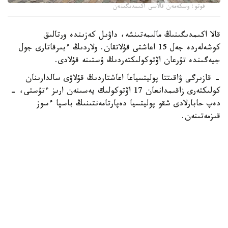
فوتو: وسكەمەن قالاسى اكىمدىگىنەن
قالا اكىمدىگىنىڭ مالىمەتىنشە، داۋىل كەزىندە ورتالىق
كوشەلەردە جەل 15 اعاشتى قۇلاتقان. ولاردىڭ ءبىرقاتارى جول
جيەگىندە تۇرعان اۆتوكولىكتەردىڭ ۇستىنە قۇلادى.
- قازىرگى ۋاقىتتا پوليتسياعا اعاشتاردىڭ قۇلاۋى سالدارىنان
كولىكتەرى زاقىمدانعان 17 اۆتوكولىك يەسىنەن ارىز ءتۇستى، -
دەپ حابارلادى شقو پوليتسيا دەپارتامەنتىنىڭ باسپا ءسوز
قىزمەتىنەن.
پوليتسياعا ءالى بارلىق زارداپ شەككەن كولىك يەلەرى جۇگىنىپ
ۇلگەرمەگەن بولۋى دا مۇمكىن.