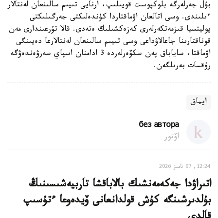
بۇل جەرلەرگە بلوكپوست قويىلىپ، ارنايى تىيىم سالىنعان لەنتالار
ءىلىندى. وسى اتالعان اۋماقتاردا كۇندەلىكتى جەرگىلىكتى
پوليتسيا قىزمەتكەرلەرى كەزەكشىلىك ەتەدى. قالا تۇرعىندارى مەن
قوناقتارىنا جاعالاۋداعى وسى تىيىم سالىنعان لەنتالارعا دەيىنگى
اۋماقتا، ساياباق پەن سكۆەرلەردە 3 ادامنان اسپاي سەرۋەندەۋگە
رۇقسات بەرىلگەن.
ايماق
без автора
اۆتور
12:24, 07 تامىز 2026
اتىراۋدا جەكەمەنشىك بالاباقشا تاربيەشىسىنىڭ
بۇلدىرشىنگە كۇش قولدانعانى ۆيدەوعا ءتۇسىپ
قالدى