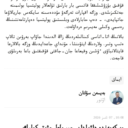
قۇقىق بۇزۋشىلىققا قاتىسى بار بارلىق تۇلعالار پوليتسيا بولىمىنە
جەتكىزىلدى. وزگە اقپارات تەرگەۋ مۇددەسىنە سايكەس جاريالاۋعا
جاتپايدى، - دەپ حابارلادى وبلىستىق پوليتسيا دەپارتامەنتىنىڭ
رەسمي وكىلى مەيىرىم ەرداۋلەت.
بالانىڭ اتا-اناسى كىنالىلەردىڭ زاڭ الدىندا جاۋاپ بەرۋىن تالاپ
ەتىپ وتىر. ولاردىڭ ايتۋىنشا، مۇنداي جاعدايدىڭ وزگە بالالارعا
قايتالانباۋى ءۇشىن وقيعاعا جان-جاقتى قۇقىقتىق باعا بەرىلۋى
قاجەت.
ايماق
بەيسەن سۇلتان
اۆتور
10:08, 07 تامىز 2026