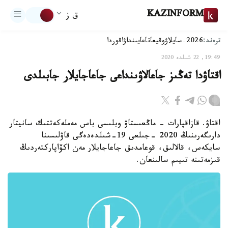
KAZINFORM
ق ز
ترەند:
2026-سايلاۋ
وقيعا
تاعايىنداۋ
اقوردا
19:49, 22 شىلدە 2020
اقتاۋدا تەڭىز جاعالاۋىنداعى جاعاجايلار جابىلدى
اقتاۋ. قازاقپارات - ماڭعىستاۋ وبلىسى باس مەملەكەتتىك سانيتار
دارىگەرىنىڭ 2020 -جىلعى 19-شىلدەدەگى قاۋلىسىنا
سايكەس، قالالىق، قوعامدىق جاعاجايلار مەن اكۆاپاركتەردىڭ
قىزمەتىنە تىيىم سالىنعان.