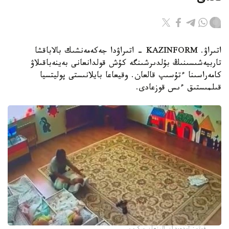
اتىراۋ. KAZINFORM - اتىراۋدا جەكەمەنشىك بالاباقشا
تاربيەشىسىنىڭ بۇلدىرشىنگە كۇش قولدانعانى بەينەباقىلاۋ
كامەراسىنا ءتۇسىپ قالعان. وقيعاعا بايلانىستى پوليتسيا
قىلمىستىق ءىس قوزعادى.