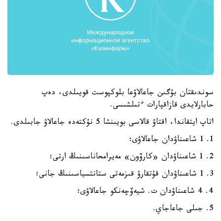
سوندىقتان بۇگىن جاعالاۋعا بلوكپوست قويىلدى، دەپ
حابارلايدى قازاقپارات ءتىلشىسى.
اتاپ ايتقاندا، اقتاۋ قالاسى بويىنشا 5 نۇكتەدە جاعالاۋ جابىلدى.
1. 1 شاعىناۋدان جاعالاۋى؛
2. 1 شاعىناۋدان «كارۆون» مەيرامحاناسىنىڭ ارتى؛
3. 1 شاعىناۋدان قۇتقارۋ قىزمەتى ستانتسياسىنىڭ جانى؛
4. 4 شاعىناۋدان ت. شيەۆچەنكو جاعالاۋى؛
5. جىلى جاعاجاي.