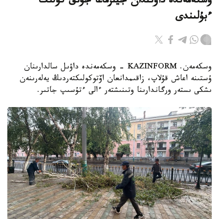
وسكەمەندە داۋىلدان جيىرماعا جۋىق كولىك
ءبۇلىندى
وسكەمەن. KAZINFORM - وسكەمەندە داۋىل سالدارىنان
ۇستىنە اعاش قۇلاپ، زاقىمدانعان اۆتوكولىكتەردىڭ يەلەرىنەن
ىشكى ىستەر ورگاندارىنا وتىنىشتەر ءالى ءتۇسىپ جاتىر.