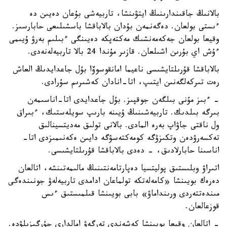
بالانىڭ جاقىندارىنىڭ ايتۋىنشا، تاربيەشى بۇعان دەيىن دە
ءىستى بولعان. دەگەنمەن بۇدان بالاباقشا باسشىلىعى حابارسىز.
وقيعا بولعان جەكەمەنشىك مەكتەپكە دەيىنگى ءبىلىم بەرۋ ۇيىمى
ءۇش اي بۇرىن اشىلعان. قازىر مۇندا 24 بالا تاربيەلەنەدى.
بالاباقشا قۇرىلتايشىسى ناعيما امانقوسوۆا بۇل جاعدايدىڭ العاش
رەت تىركەلگەنىن ايتىپ، اتا-انادان كەشىرىم سۇرادى.
- ءبىز مۇنى بىلگەن جوقپىز. بۇل جاعدايدى اتا-اناسىمەن
بىرگە بىلدىك. تاربيەشىنىڭ ۇيىنە بارىپ سويلەستىك، ءبىراق
ول ناقتى جاۋاپ بەرە المادى. بالانى تولىق مەديتسينالىق
تەكسەرۋدەن وتكىزۋگە كومەكتەسۋگە دايىن ەكەنىمىزدى اتا-
اناسىنا حابارلادىق، - دەدى بالاباقشا قۇرىلتايشىسى.
اتىراۋ وبلىستىق پوليتسيا دەپارتامەنتىنىڭ مالىمەتىنشە، اتالعان
دەرەك بويىنشا «كامەلەتكە تولماعان ادامدى تاربيەلەۋ جونىندەگى
مىندەتتەردى ورىنداماۋ» بابى بويىنشا قىلمىستىق ءىس
قوزعالعان.
- اتالعان وقيعا بويىنشا كەشەندى تەرگەۋ امالدارى جۇرگىزىلۋدە.