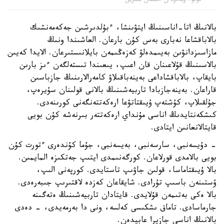
فوتو: ۆيدەودان الىنعان سكرين
بالانىڭ اتا-اناسىنىڭ ايتۋىنشا، ءبۇلدىرشىن جەكەمەنشىك
بالاباقشاعا نەبارى بەس كۇن بارعان. العاشىندا ونىڭ
مازاسىزدانۋىن بەيىمدەلۋ كەزەڭىمەن بايلانىستىرعان. الايدا كەيىن
بالاسىنىڭ قۇلاعىنان قان اعىپ، يىعىندا تىستەلگەن ءىز بارىن
بايقاپ، بالاباقشاداعى بەينەباقىلاۋ كامەرالارىنىڭ جازباسىن
قاراعان. بەينەجازبادا تاربيەشىنىڭ بالانى قولىنان سۇيرەپ،
جۇلقىلاپ، كۇشتەپ ۇيىقتاتۋعا ارەكەتتەنگەنى كورىنەدى.
كىشكەنتايدىڭ اناسى مۇنداي ارەكەتتەر بىرنەشە كۇن بويى
قايتالانعانىن ايتادى.
- دۇيسەنبى، سارسەنبى، بەيسەنبى، جۇما كۇندەرى ءتورت كۇن
بويى بالامدى قورلاعان. كورگەنىمدى ايتىپ جەتكىزە المايمىن.
بالا ۇيىقتاماسا، قولىن جاۋىپ تاستايدى. كورپەنى الىپ،
ۇستىنەن باسىپ تۇرادى. شايقاعان كەزدە لاقتىرىپ جىبەرەدى.
بالا ەكى بەتىمەن قۇلايدى. قايتادان تاربيەشىنىڭ ەتەگىنە
جارماسادى. تاماق ىشكىسى كەلسە، ونى دا بەرمەيدى، - دەدى
بالانىڭ اناسى جازيرا عابيدەن.