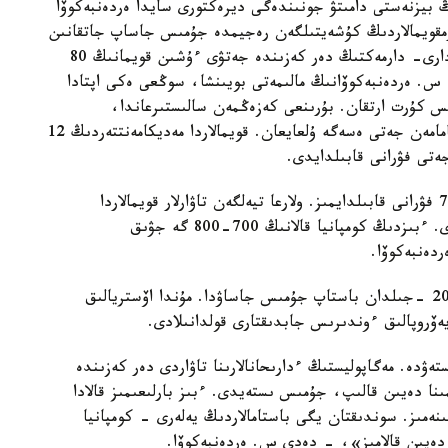
بيزنەستى دامىتۋ جونىندەگى ديرەكتورى سايدا ەردەنبەكوۆا
ارمقويمالاردىڭ كۇشەيتىلگەن رەجيمدە جۇمىس جاساپ جاتقانىن
ايتتى. ول ءوزىنىڭ سوزىندە الماتى ءدارىحانالارىنا ءدارى- دارمەكتىڭ دەر كەزىندە جەتۋى ءۇشىن قويمانىڭ 80
 س. ەردەنبەكوۆانىڭ مالىمەتى بويىنشا، سوڭعى ەكى اپتادا
س كۇرت ارتقان. بۇرىنعى كەزەڭمەن سالىستىرعاندا،
ءدارىحانالارعا جىبەرىلەتىن پرەپاراتتاردىڭ كولەمى شامامەن جەتى ەسەگە ۇلعايعان. قويمالاردا مەديكامەنتتەردىڭ 12
ەتى فۋرانى قابىلدايدى.
«كۇن سايىن ۇلكەن جۇك كولىكتەرىن، شامامەن 5-7 فۋرانى قابىلدايمىز. ولارعا تيەلگەن تاۋارلار قويمالاردا
وڭدەلەدى، ارتىنان الماتىنىڭ ءدارىحانالارىنا بولىنەدى. ءبىزدىڭ كومپانيا قالانىڭ 700-800 گە جۋىق
دەنبەكوۆا.
«مەدسەرۆيس پليۋس» كومپانياسىنىڭ قويمالارى 2016 -جىلدان باستاپ جۇمىس جاساۋدا. مۇندا اۆستريالىق
ەۆروپالىق ءوندىرىس جابدىقتارى قولدانىلادى.
تەۋدە. مەگاپوليستىڭ ءدارىحانالارىنا تاۋاردى دەر كەزىندە
نا دەيىن قالىپ، جۇمىس ىستەيدى. ءبىز بارلىعىمىز قالادا
نەمىز. سوندىقتان يگى باستامالاردىڭ يەلەرى - كومپانيا
 دەيىن قالامىز»، - دەدى س. ەردەنبەكوۆا.