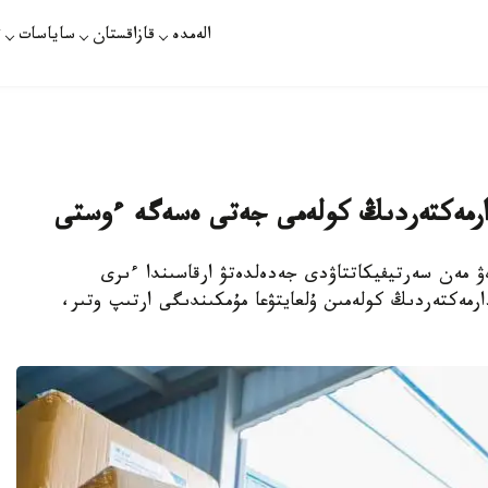
الەمدە
قازاقستان
ساياسات
ت
دارمەكتەردىڭ كولەمى جەتى ەسەگە ءوستى
ەۋ مەن سەرتيفيكاتتاۋدى جەدەلدەتۋ ارقاسىندا ءىرى
مەكتەردىڭ كولەمىن ۇلعايتۋعا مۇمكىندىگى ارتىپ وتىر،