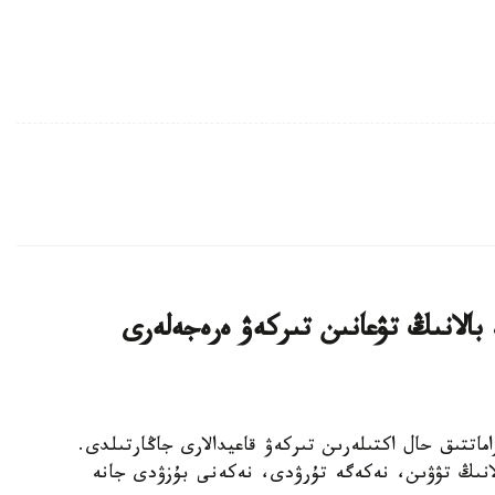
 بالانىڭ تۋعانىن تىركەۋ ەرەجەلەرى
ەتتەردە ازاماتتىق حال اكتىلەرىن تىركەۋ قاعيدالارى جاڭارتىلدى.
بالانىڭ تۋۋىن، نەكەگە تۇرۋدى، نەكەنى بۇزۋدى جانە