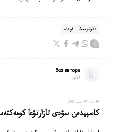
ەكونوميكا
قوعام
без автора
اۆتور
21:30, 07 تامىز 2026
كاسپيدەن سۋدى تازارتۋعا كومەكتەس