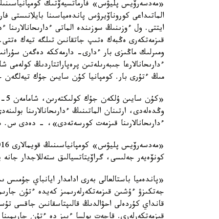
«مەدسەرۆيس پليۋس» فارماتسيەۆتىك كومپانياسىنىڭ 
الماتىداعى كوروناۆيرۋس پاندەمياسىنا بايلانىستى ف
قىزمەتكەرى ەڭبەك ەتىپ جاتقانىن تىلگە تيەك ەتتى.
ومىرلىك ماڭىزى بار ءدارى- دارمەككە دەگەن سۇرانى
مىڭ ءتۇرى بار. كومپانيا كۇن سايىن جۇك تيەلگەن ج
ءدارىحانالارىنا قىزمەت كورسەتەدى»، - دەدى س. ەر
كونۆەيەر جەلىسى، گراۆيتاتسيالىق ستەللاجدار جانە ي
«پاندەميا باستالعالى بەرى ادامدار ايانباي جۇمىس ىس
جەتكىزۋ ءۇشىن قىزمەتكەرلەرىمىز كەيدە ءتۇن جارىمى
قانداي كۇردەلى احۋالدىڭ قالىپتاسقانىن جاقسى تۇسى
قىزمەتكەرلەرى. قاجەت بولسا ءبىز دە ءتۇن جارىمىنا