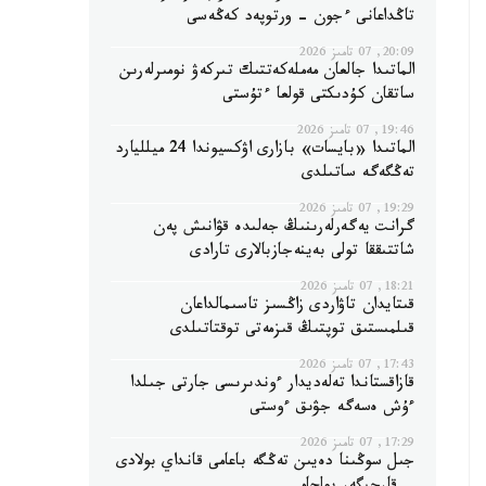
تاڭداعانى ءجون - ورتوپەد كەڭەسى
20:09, 07 تامىز 2026
الماتىدا جالعان مەملەكەتتىك تىركەۋ نومىرلەرىن
ساتقان كۇدىكتى قولعا ءتۇستى
19:46, 07 تامىز 2026
الماتىدا «بايسات» بازارى اۋكسيوندا 24 ميلليارد
تەڭگەگە ساتىلدى
19:29, 07 تامىز 2026
گرانت يەگەرلەرىنىڭ جەلىدە قۋانىش پەن
شاتتىققا تولى بەينەجازبالارى تارادى
18:21, 07 تامىز 2026
قىتايدان تاۋاردى زاڭسىز تاسىمالداعان
قىلمىستىق توپتىڭ قىزمەتى توقتاتىلدى
17:43, 07 تامىز 2026
قازاقستاندا تەلەديدار ءوندىرىسى جارتى جىلدا
ءۇش ەسەگە جۋىق ءوستى
17:29, 07 تامىز 2026
جىل سوڭىنا دەيىن تەڭگە باعامى قانداي بولادى