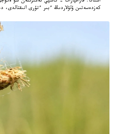
استانا. قازاقپارات - كاسپي تەڭىزىنەن سۋ ەكوجۇ
كەزدەسەتىن ۇلۋلاردىڭ ءبىر ءتۇرى انىقتالدى، دەپ حا