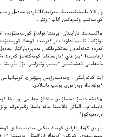
ول قالا باسشىلىعىنىڭ سەرتيفيكاتتاردى جەدەل راسى
كورسەتىپ وتىرعانىن اتاپ ءوتتى.
«اكىمدىك تاراپىنان ايرىقشا قولداۋ كورسەتىلۋدە، ا
بولۋگە، تاسىمالداۋعا دەر كەزىندە كومەك كورسەتۋدە
كەزدە شەتەلدەن جەتكىزىلگەن مەدپرەپاراتتار جەدەل 
ارقاسىندا ءبىز قاي ءدارىحاناعا كومەكتەسۋ كەرەك 
ماسەلەنى شەشەتىنىن ءبىلىپ وتىرامىز. بۇل بارىنشا
ايتا كەتەرلىگى، «مەدسەرۆيس پليۋس» كومپانياسى گۋ
ءبولۋدىڭ وپەراتورى بولىپ تابىلادى.
قابىلداپ، الماتى قالاسىنا جانە باسقا وڭىرلەرگە ب
ەردەنبەكوۆا.
بارلىق گۋمانيتارلىق كومەك تەگىن مەديتسينالىق كومەك
جىبەرىلەدى. كەلگەن كومەك قازاقستان بويىنشا 14 فيليالعا بولىنەدى.