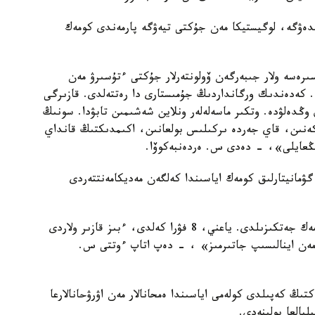
مدەۋگە، لوگيستيكا مەن جۇكتى تيەۋگە پارمەندى كومەك
سىرەسە ولار جىبەرگەن ۆولونتەرلار جۇكتى ءتۇسىرۋ مەن
. كەدەندىك ورگانداردىڭ جۇمىستارى دا رەتتەلدى. قازىرگى
وڭدەلۋدە. وتكىر ماسەلەلەر ونلاين شەشىمىن تابۋدا. سونىڭ
ەكەنىن، قاي جەردە ىركىلىس بولعانىن، اكىمدىكتىڭ قانداي
 ىڭعايلى»، - دەدى س. ەردەنبەكوۆا.
مانيتارلىق كومەك اياسىندا كەلگەن مەديكامەنتتەردى
«كەشە ددسۇ دەنساۋلىق ساقتاۋ جەلىسى بويىنشا كومەك جەتكىزىلدى. ياعني، 8 فۋرا كەلدى، ءبىز قازىر ولاردى
ولۋمەن اينالىسىپ جاتىرمىز» ، - دەپ اتاپ ءوتتى س.
تىڭ كەپىلدى كولەمى اياسىندا ەمحانالار مەن اۋرۋحانالارعا