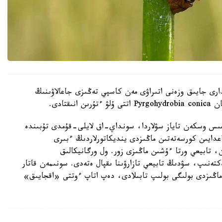
ارى جايىق وزەنى اتىراۋى مەن كاسپي تەڭىزى جاعالاۋىنىڭ
قتادى.
قامىس وسكەن تاياز سۋلاردا، سونداي-اق لايلى-قۇمدى تۇبىندە
دايىن كورسەتەتىن ماڭىزدى ينديكاتورلاردىڭ ءبىرى
، تابيعي ورتا ءۇشىن ماڭىزى زور. ول ورگانيكالىق
ەكتەنىپ، سۋدىڭ تابيعي تازارۋىنا ىقپال ەتەدى. سونىمەن قاتار
ماڭىزدى بولىگى بولىپ تابىلادى، دەپ اتاپ ءوتتى «اقجايىق»