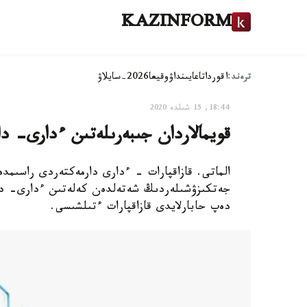
KAZINFORM
ترەند:
اقوردا
تاعايىنداۋ
وقيعا
2026-سايلاۋ
18:44, 15 شىلدە 2020
قويمالاردان جىبەرىلەتىن ءدارى- 
الماتى. قازاقپارات - ءدارى دارمەكتەردى راسىمد
جەتكىزۋشىلەردىڭ شەتەلدەن كەلەتىن ءدارى- دار
دەپ حابارلايدى قازاقپارات ءتىلشىسى.