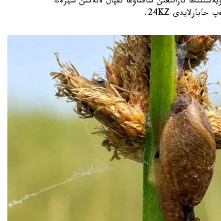
يەسىنىڭ تازالىعىن ساقتاۋعا ىقپال ەتەتىن سيرەك
بارلايدى 24KZ.