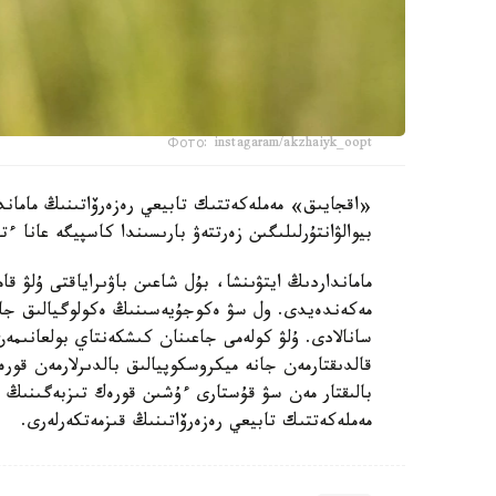
Фото: instagaram/akzhaiyk_oopt
«اقجايىق» مەملەكەتتىك تابيعي رەزەرۆاتىنىڭ ماماند
بيوالۋانتۇرلىلىگىن زەرتتەۋ بارىسىندا كاسپيگە عانا ءتان Pyrgohydrobia conica اتتى ۇلۋ ءتۇرىن انى
مامانداردىڭ ايتۋىنشا، بۇل شاعىن باۋىراياقتى ۇلۋ 
مەكەندەيدى. ول سۋ ەكوجۇيەسىنىڭ ەكولوگيالىق جاع
سانالادى. ۇلۋ كولەمى جاعىنان كىشكەنتاي بولعانىمەن
قالدىقتارمەن جانە ميكروسكوپيالىق بالدىرلارمەن قور
بالىقتار مەن سۋ قۇستارى ءۇشىن قورەك تىزبەگىنىڭ 
مەملەكەتتىك تابيعي رەزەرۆاتىنىڭ قىزمەتكەرلەرى.