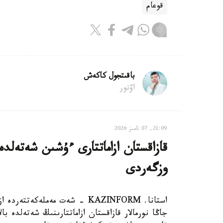
قوعام
باقىتجول كاكەش
اۆتور
21:09, 07 تامىز 2026
قازاقستان ازاماتتارى ءۇشىن شەتەلدە
وزگەردى
استانا. KAZINFORM - شەت مەملەك
جاڭا نورمالار قازاقستان ازاماتتارىنىڭ شەتەلدە 