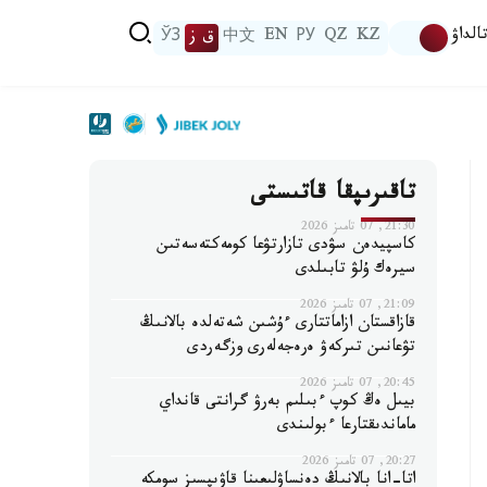
الداۋ
KZ
QZ
РУ
EN
中文
ق ز
ЎЗ
تاقىرىپقا قاتىستى
21:30, 07 تامىز 2026
كاسپيدەن سۋدى تازارتۋعا كومەكتەسەتىن
سيرەك ۇلۋ تابىلدى
21:09, 07 تامىز 2026
قازاقستان ازاماتتارى ءۇشىن شەتەلدە بالانىڭ
تۋعانىن تىركەۋ ەرەجەلەرى وزگەردى
20:45, 07 تامىز 2026
بيىل ەڭ كوپ ءبىلىم بەرۋ گرانتى قانداي
ماماندىقتارعا ءبولىندى
20:27, 07 تامىز 2026
اتا-انا بالانىڭ دەنساۋلىعىنا قاۋىپسىز سومكە