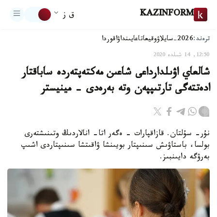
KAZINFORM
ق ز
ترەند:
2026-سايلاۋ
وقيعا
تاعايىنداۋ
اقوردا
12:50, 14 شىلدە 2020
شالعاي اۋىلدارداعى شاعىن مەكتەپتەردە ساباقتار
ادەتتەگى تارتىپپەن وتە بەرەدى - مينيستر
نۇر- سۇلتان. قازاقپارات - ەگەر اتا- انالاردىڭ وتىنىشتەرى
بولسا، باستاۋىش سىنىپتار بويىنشا ۋاقىتشا سىنىپتاردى اشىپ
بەرۋگە دايىنبىز.