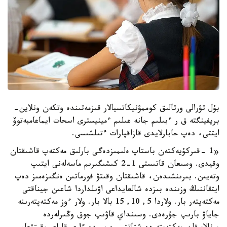
بۇل تۋرالى ورتالىق كوممۋنيكاتسيالار قىزمەتىندە وتكەن ونلاين-
بريفينگتە ق ر ءبىلىم جانە عىلىم ءمينيسترى اسحات ايماعامبەتوۆ
ايتتى، دەپ حابارلايدى قازاقپارات ءتىلشىسى.
«1 -قىركۇيەكتەن باستاپ ەلىمىزدەگى بارلىق مەكتەپ قاشىقتان
وقيدى. وسىعان قاتىستى 1-2 كىشىگىرىم ماسەلەنى ايتىپ
وتەيىن. بىرىنشىدەن، قاشىقتان وقىتۋ فورماتىن ەنگىزەمىز دەپ
ايتقاننىڭ وزىندە بىزدە شالعايداعى اۋىلداردا شاعىن جيناقتى
مەكتەپتەر بار. ولاردا 5, 10, 15 بالا بار. ولار ءوز مەكتەپتەرىنە
جاياۋ بارىپ جۇرەدى. وسىنداي قاۋىپ جوق وڭىرلەردە