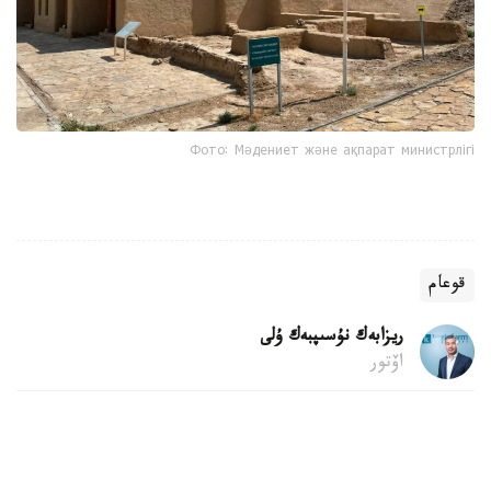
Фото: Мәдениет және ақпарат министрлігі
قوعام
ريزابەك نۇسىپبەك ۇلى
اۆتور
09:22, 09 تامىز 2026
120 بالل دا گرانتقا كەپىلدىك بەرمەيدى، 100