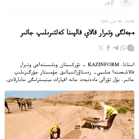
اۆتور
10:06, 09 تامىز 2026
ەجەلگى وتىرار قالاي قالپىنا كەلتىرىلىپ جاتىر
استانا. KAZINFORM - تۇركىستان وبلىسىنداعى وتىرار
قالاشىعىندا عىلىمي- رەستاۆراتسيالىق جۇمىستار جۇرگىزىلىپ
جاتىر. بۇل تۋرالى مادەنيەت جانە اقپارات مينيسترلىگى حابارلادى.