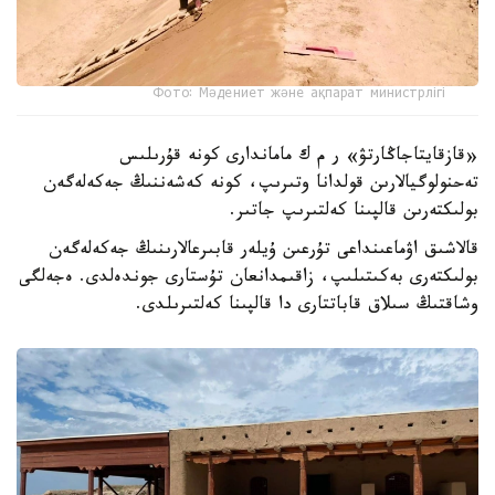
Фото: Мәдениет және ақпарат министрлігі
«قازقايتاجاڭارتۋ» ر م ك ماماندارى كونە قۇرىلىس
تەحنولوگيالارىن قولدانا وتىرىپ، كونە كەشەننىڭ جەكەلەگەن
بولىكتەرىن قالپىنا كەلتىرىپ جاتىر.
قالاشىق اۋماعىنداعى تۇرعىن ۇيلەر قابىرعالارىنىڭ جەكەلەگەن
بولىكتەرى بەكىتىلىپ، زاقىمدانعان تۇستارى جوندەلدى. ەجەلگى
وشاقتىڭ سىلاق قاباتتارى دا قالپىنا كەلتىرىلدى.