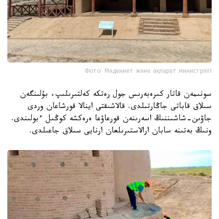
Фото: Мәдениет және ақпарат министрлігі
سونىمەن قاتار كىرەبەرىس جول رەتكە كەلتىرىلىپ، بۇلىنگەن
سىلاق قاباتى جاڭارتىلدى. قالاشىقتى اينالا قورشاعان وردى
جاۋىن-شاشىننىڭ اسەرىنەن قورعاۋعا ەرەكشە كوڭىل ءبولىندى.
ونىڭ بەتىنە سابان ارالاستىرىلعان ارنايى سىلاق جاعىلدى.