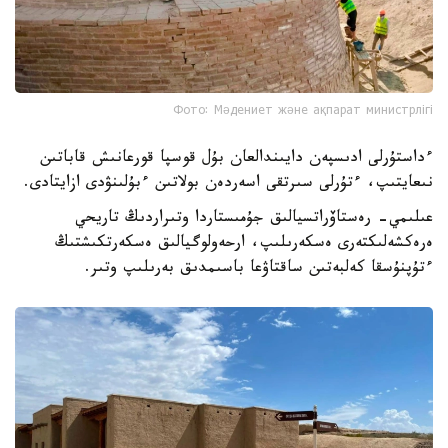
Фото: Мәдениет және ақпарат министрлігі
ءداستۇرلى ادىسپەن دايىندالعان بۇل قوسپا قورعانىش قاباتىن
نىعايتىپ، ءتۇرلى سىرتقى اسەردەن بولاتىن ءبۇلىنۋدى ازايتادى.
عىلىمي- رەستاۆراتسيالىق جۇمىستاردا وتىراردىڭ تاريحي
ەرەكشەلىكتەرى ەسكەرىلىپ، ارحەولوگيالىق ەسكەرتكىشتىڭ
ءتۇپنۇسقا كەلبەتىن ساقتاۋعا باسىمدىق بەرىلىپ وتىر.