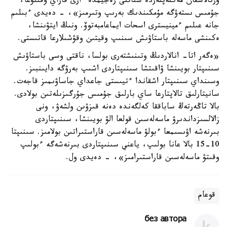
ورنالاسقان مەكتەپتەردە شتاتتى رەجيمدە ءارى قاراي وقىتۋعا،
جۇمىس ىستەۋگە مۇمكىندىك بەرىپ وتىرمىز»، - دەيدى ءبىلىم
جانە عىلىم ءمينيسترى اسحات ايماعامبەتوۆ. ونىڭ ايتۋىنشا،
ەكىنشى ماسەلە باستاۋىش سىنىپ وقيتىن وقۋشىلارعا قاتىستى.
«ەگەر اتا- انالاردىڭ وتىنىشتەرى بولسا، ناقتى وسى باستاۋىش
سىنىپتار بويىنشا ۋاقىتشا سىنىپتاردى اشىپ بەرۋگە دايىنبىز.
وسىنداي سىنىپتار اشقاندا ءتيىستى جاعداي جاساۋىمىز قاجەت.
سانيتارلىق تالاپتارعا ساي بارلىق جۇمىس جۇرگىزىلەتىن بولادى.
بالا تاڭەرتەڭ ساباققا كەلگەندە دەنە قىزۋىن ولشەۋ، ونى
زالالسىزداندىرۋ ماسەلەسىن قولعا الۋ بويىنشا، سىنىپتاردى
بىرنەشە اۋىسىمعا ءبولۋ ماسەلەسىن قاراستىراتىن بولامىز. سىنىپتا
10-15 بالا عانا بولىپ، ياعني سىنىپتاردى بىرنەشەگە ءبولىپ
وقىتۋ ماسەلەسىن قاراستىرامىز»، - دەيدى ول.
قوعام
без автора