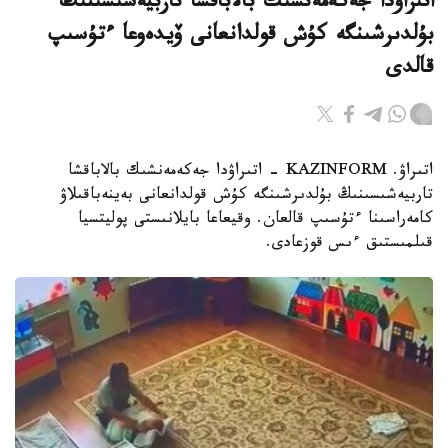
اتىراۋدا جەكەمەنشىك بالاباقشا تاربيەشىسىنىڭ
بۇلدىرشىنگە كۇش قولدانعانى ۆيدەوعا ءتۇسىپ
قالدى
اتىراۋ. KAZINFORM - اتىراۋدا جەكەمەنشىك بالاباقشا
تاربيەشىسىنىڭ بۇلدىرشىنگە كۇش قولدانعانى بەينەباقىلاۋ
كامەراسىنا ءتۇسىپ قالعان. وقيعاعا بايلانىستى پوليتسيا
قىلمىستىق ءىس قوزعادى.