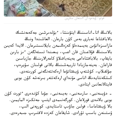
فوتو: ۆيدەودان الىنعان سكرين
بالانىڭ اتا-اناسىنىڭ ايتۋىنشا، ءبۇلدىرشىن جەكەمەنشىك
بالاباقشاعا نەبارى بەس كۇن بارعان. العاشىندا ونىڭ
مازاسىزدانۋىن بەيىمدەلۋ كەزەڭىمەن بايلانىستىرعان. الايدا كەيىن
بالاسىنىڭ قۇلاعىنان قان اعىپ، يىعىندا تىستەلگەن ءىز بارىن
بايقاپ، بالاباقشاداعى بەينەباقىلاۋ كامەرالارىنىڭ جازباسىن
قاراعان. بەينەجازبادا تاربيەشىنىڭ بالانى قولىنان سۇيرەپ،
جۇلقىلاپ، كۇشتەپ ۇيىقتاتۋعا ارەكەتتەنگەنى كورىنەدى.
كىشكەنتايدىڭ اناسى مۇنداي ارەكەتتەر بىرنەشە كۇن بويى
قايتالانعانىن ايتادى.
- دۇيسەنبى، سارسەنبى، بەيسەنبى، جۇما كۇندەرى ءتورت كۇن
بويى بالامدى قورلاعان. كورگەنىمدى ايتىپ جەتكىزە المايمىن.
بالا ۇيىقتاماسا، قولىن جاۋىپ تاستايدى. كورپەنى الىپ،
ۇستىنەن باسىپ تۇرادى. شايقاعان كەزدە لاقتىرىپ جىبەرەدى.