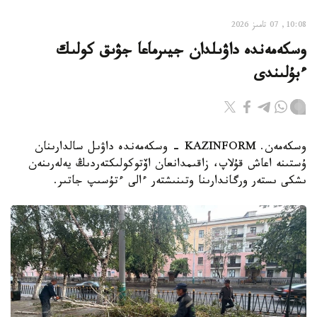
10:08, 07 تامىز 2026
وسكەمەندە داۋىلدان جيىرماعا جۋىق كولىك
ءبۇلىندى
وسكەمەن. KAZINFORM - وسكەمەندە داۋىل سالدارىنان
ۇستىنە اعاش قۇلاپ، زاقىمدانعان اۆتوكولىكتەردىڭ يەلەرىنەن
ىشكى ىستەر ورگاندارىنا وتىنىشتەر ءالى ءتۇسىپ جاتىر.