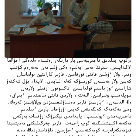
«كوپ جىلدىق تاجىريبەسى بار دارىگەر رەتىندە ەلدەگى احۋالعا
الاڭدايمىن. سىرتتا مەنى ايەلىم، ەكى ۇلىم مەن نەمەرەم كۇتىپ
وتىر. ولار ءۇشىن قاتتى قورقامىن. قازىر كارانتين بولعاننان
كەيىن ولار مەنىمەن كورىسۋگە كەلە المايدى. الايدا، بۇل شەكتەۋ
شاراسىن ءوز باسىم قولدايمىن. تاكسوفون ارقىلى ولارمەن
سويلەسىپ وتىرامىن. البەتتە، ولاردى قاتتى ساعىندىم. ءبىراق،
ەڭ الدىمەن، ءبارىمىز قازىر دەنساۋلىعىمىزدى ويلاۋىمىز كەرەك.
وسى مەكەمەگە كەلگەننەن كەيىن اۋرۋحانا بارىن ءبىلدىم.
تاجىريبەمدى ءبولىسىپ، پايدامدى تيگىزۋگە رۇقسات بەرگەن
مەكەمە اكىمشىلىگىنە كوپ راحمەت. قازىر جەرگىلىكتى مەديتسينا
قىزمەتكەرلەرىنە كومەكتەسىپ ءجۇرمىن. ناۋقاستاردىڭ دەنە