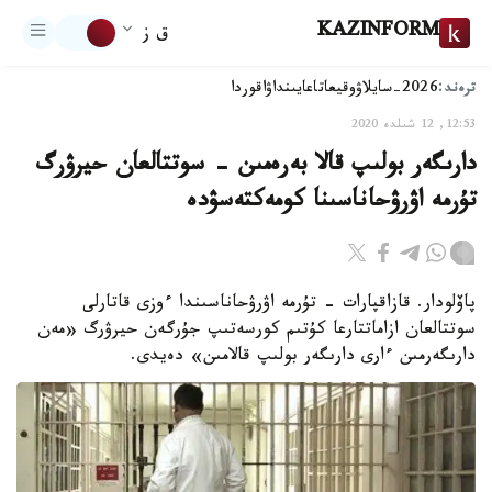
KAZINFORM
ق ز
ترەند:
2026-سايلاۋ
وقيعا
تاعايىنداۋ
اقوردا
12:53, 12 شىلدە 2020
دارىگەر بولىپ قالا بەرەمىن - سوتتالعان حيرۋرگ
تۇرمە اۋرۋحاناسىنا كومەكتەسۋدە
پاۆلودار. قازاقپارات - تۇرمە اۋرۋحاناسىندا ءوزى قاتارلى
سوتتالعان ازاماتتارعا كۇتىم كورسەتىپ جۇرگەن حيرۋرگ «مەن
دارىگەرمىن ءارى دارىگەر بولىپ قالامىن» دەيدى.