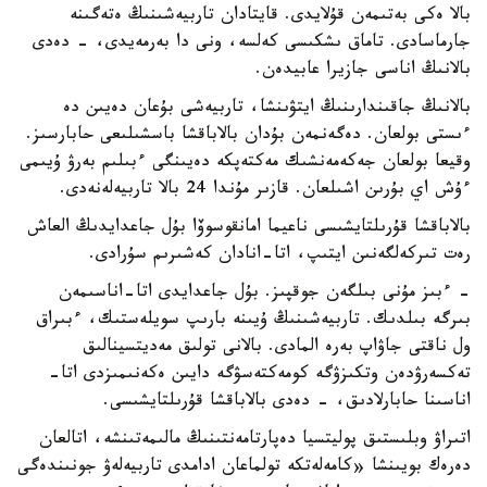
بالا ەكى بەتىمەن قۇلايدى. قايتادان تاربيەشىنىڭ ەتەگىنە
جارماسادى. تاماق ىشكىسى كەلسە، ونى دا بەرمەيدى، - دەدى
بالانىڭ اناسى جازيرا عابيدەن.
بالانىڭ جاقىندارىنىڭ ايتۋىنشا، تاربيەشى بۇعان دەيىن دە
ءىستى بولعان. دەگەنمەن بۇدان بالاباقشا باسشىلىعى حابارسىز.
وقيعا بولعان جەكەمەنشىك مەكتەپكە دەيىنگى ءبىلىم بەرۋ ۇيىمى
ءۇش اي بۇرىن اشىلعان. قازىر مۇندا 24 بالا تاربيەلەنەدى.
بالاباقشا قۇرىلتايشىسى ناعيما امانقوسوۆا بۇل جاعدايدىڭ العاش
رەت تىركەلگەنىن ايتىپ، اتا-انادان كەشىرىم سۇرادى.
- ءبىز مۇنى بىلگەن جوقپىز. بۇل جاعدايدى اتا-اناسىمەن
بىرگە بىلدىك. تاربيەشىنىڭ ۇيىنە بارىپ سويلەستىك، ءبىراق
ول ناقتى جاۋاپ بەرە المادى. بالانى تولىق مەديتسينالىق
تەكسەرۋدەن وتكىزۋگە كومەكتەسۋگە دايىن ەكەنىمىزدى اتا-
اناسىنا حابارلادىق، - دەدى بالاباقشا قۇرىلتايشىسى.
اتىراۋ وبلىستىق پوليتسيا دەپارتامەنتىنىڭ مالىمەتىنشە، اتالعان
دەرەك بويىنشا «كامەلەتكە تولماعان ادامدى تاربيەلەۋ جونىندەگى