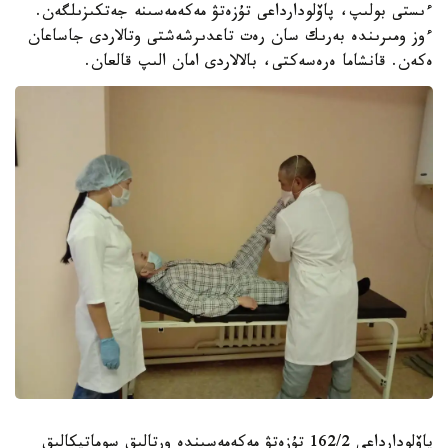
ءىستى بولىپ، پاۆلودارداعى تۇزەتۋ مەكەمەسىنە جەتكىزىلگەن.
ءوز ومىرىندە بەرىك سان رەت تاعدىرشەشتى وتالاردى جاساعان
ەكەن. قانشاما ەرەسەكتى، بالالاردى امان الىپ قالعان.
پاۆلودارداعى 162/2 تۇزەتۋ مەكەمەسىندە ورتالىق سوماتيكالىق