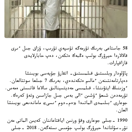
58 جاستاعى بەرىك تۇرمەگە تۇسپەي تۇرىپ، ۇزاق جىل ءىرى
قالالاردا حيرۋرگ بولىپ ەڭبەك ەتكەن، دەپ حابارلايدى
قازاقپارات.
پاۆلودار وبلىستىق قىلمىستىق- اتقارۋ جۇيەسى بويىنشا
دەپارتامەنتىنەن ءمالىم ەتكەندەي، بەرىك 7 جىلعا سوتتالعان.
ءوزىنىڭ ايتۋىنشا، قىلمىسى مەديتسينالىق سالاعا قاتىستى ەمەس.
تۇرمەدەن شىعۋ ءۇشىن ءالى بەس جىل جازاسىن وتەۋ كەرەك.
جوعارى ءبىلىمدى الماتىدا «ەم-دوم ءىسى» ماماندىعى بويىنشا
العان.
1990 -جىلى جوعارى وقۋ ورنىن اياقتاعاننان كەيىن الماتى مەن
نۇر-سۇلتاندا حيرۋرگ بولىپ جۇمىس ىستەگەن. 2018 -جىلى