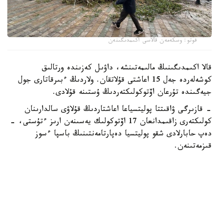
فوتو: وسكەمەن قالاسى اكىمدىگىنەن
قالا اكىمدىگىنىڭ مالىمەتىنشە، داۋىل كەزىندە ورتالىق
كوشەلەردە جەل 15 اعاشتى قۇلاتقان. ولاردىڭ ءبىرقاتارى جول
جيەگىندە تۇرعان اۆتوكولىكتەردىڭ ۇستىنە قۇلادى.
- قازىرگى ۋاقىتتا پوليتسياعا اعاشتاردىڭ قۇلاۋى سالدارىنان
كولىكتەرى زاقىمدانعان 17 اۆتوكولىك يەسىنەن ارىز ءتۇستى، -
دەپ حابارلادى شقو پوليتسيا دەپارتامەنتىنىڭ باسپا ءسوز
قىزمەتىنەن.
پوليتسياعا ءالى بارلىق زارداپ شەككەن كولىك يەلەرى جۇگىنىپ
ۇلگەرمەگەن بولۋى دا مۇمكىن.