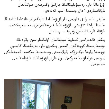
اۋرۋحانا بار. رەسپۋبليكانىڭ بارلىق وڭىرىنەن سوتتالعان
ناۋقاستاردى ءدال وسىندا الىپ كەلەدى.
جارتى عاسىرلىق تاريحى بار اۋرۋحانادا دارىگەرلەر قانشاما ادامنىڭ
جانىنا اراشا ءتۇستى. اۋرۋحاناعا قىزمەتكەرلەرى دە «ەرەكشە»
ناۋقاستارىنا ابدەن ۇيرەنىسىپ العان.
پىكىر قالدىراتىن كىتاپتا سوتتالعان ازاماتتار مەن ولاردىڭ
تۋىستارىنىڭ كوپتەگەن العىس پىكىرى بار. بەرىكتىڭ كاسىبي
تۇرعىدا پايدا تيگىزۋگە بايلانىستى ۇسىنىسىنا مەكەمە اكىمشىلىگى
بىردەن قولداۋ بىلدىرگەن. ول قازىر اۋرۋحانادا ناۋقاستاردى
ەمدەيدى.