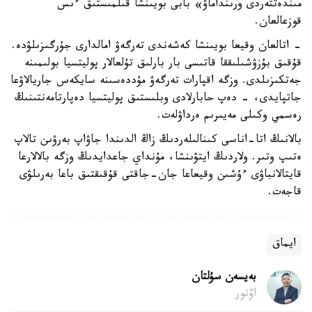
مىندەتتەردى ورىنداماۋ» بابى بويىنشا قىلمىستىق ءىس
قوزعالعان.
- اتالعان وقيعا بويىنشا كەشەندى تەرگەۋ امالدارى جۇرگىزىلۋدە.
قۇقىق بۇزۋشىلىققا قاتىسى بار بارلىق تۇلعالار پوليتسيا بولىمىنە
جەتكىزىلدى. وزگە اقپارات تەرگەۋ مۇددەسىنە سايكەس جاريالاۋعا
جاتپايدى، - دەپ حابارلادى وبلىستىق پوليتسيا دەپارتامەنتىنىڭ
رەسمي وكىلى مەيىرىم ەرداۋلەت.
بالانىڭ اتا-اناسى كىنالىلەردىڭ زاڭ الدىندا جاۋاپ بەرۋىن تالاپ
ەتىپ وتىر. ولاردىڭ ايتۋىنشا، مۇنداي جاعدايدىڭ وزگە بالالارعا
قايتالانباۋى ءۇشىن وقيعاعا جان-جاقتى قۇقىقتىق باعا بەرىلۋى
قاجەت.
ايماق
بەيسەن سۇلتان
اۆتور