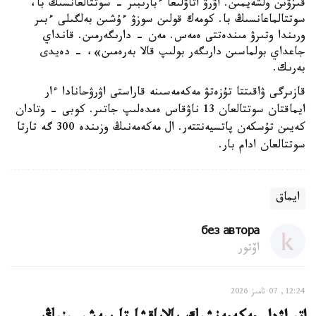
قىزۋىن ولشەيمىن. اۋرۋ اتاۋلىعا ءبارىبىر - سوتتالعانسىڭ با،
سوتتالماعانسىڭ با. كومەك قولىن سوزۋ ءۇشىن بەلگىلى ءبىر
ورىندا وتىرۋ مىندەتتى ەمەس. مەن - دارىگەرمىن. قانداي
جاعداي بولماسىن دارىگەر بولىپ قالا بەرەمىن»، - دەيدى
بەرىك.
قازىرگى ۋاقىتتا تۇزەتۋ مەكەمەسىنە قاراستى اۋرۋحانادا ءار
ايماقتان سوتتالعان 13 ناۋقاس ەمدەلىپ جاتىر. كوبى - وتادان
كەيىن تۇسكەن پاتسيەنتتەر. ال مەكەمەنىڭ وزىندە 300 گە تارتا
سوتتالعان ادام بار.
ايماق
без автора
اۆتور
12:24, 07 تامىز 2026