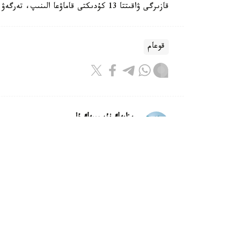
قازىرگى ۋاقىتتا 13 كۇدىكتى قاماۋعا الىنىپ، تەرگەۋ امالدارى جالعاسىپ جاتىر.
قوعام
ريزابەك نۇسىپبەك ۇلى
اۆتور
12:55, 07 تامىز 2026
ەلىمىزدە ءبىر اپتا ىشىندە الەۋمەتتى
ارزاندادى