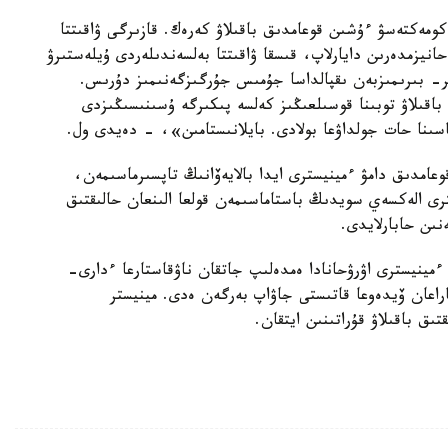
ومەكتەسۋ ءۇشىن قوعامدىق باقىلاۋ كەرەك. قازىرگى ۋاقىتتا
نيزمدەرىن دايارلاپ، قىسقا ۋاقىتتا بەلسەندىلەردى ۇيلەستىرۋ
- بىرىمىزبەن ىقپالداسا جۇمىس جۇرگىزگەنىمىز دۇرىس.
 باقىلاۋ توبىنا قوسىلعىڭىز كەلسە پىكىرگە ۇسىنىسىڭىزدى
قوعامدىق دامۋ ءمينيسترى ايدا بالايەۆانىڭ تاپسىرماسىمەن،
سترى الەكسەي سويدىڭ باستاماسىمەن قولعا الىنعان حالىقتىق
ەنىن حابارلايدى.
ءمينيسترى اۋرۋحانادا ەمدەلىپ جاتقان ناۋقاستارعا ءدارى-
اراعان ۆيدەوعا قاتىستى جاۋاپ بەرگەن ەدى. مينيستر
ىق باقىلاۋ قۇراتىنىن ايتقان.