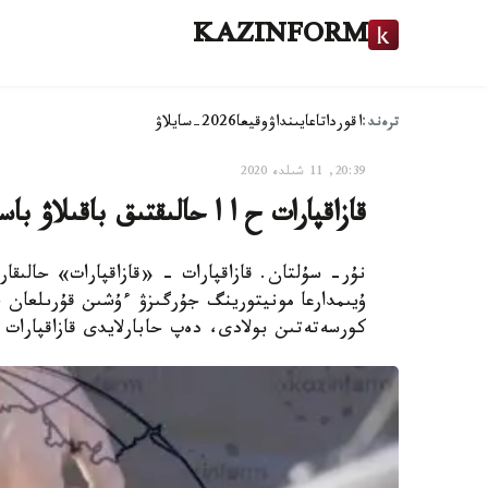
KAZINFORM
ترەند:
اقوردا
تاعايىنداۋ
وقيعا
2026-سايلاۋ
20:39, 11 شىلدە 2020
قازاقپارات ح ا ا حالىقتىق باقىلاۋ با
نۇر- سۇلتان. قازاقپارات - «قازاقپارات» حالىقارا
ۇيىمدارعا مونيتورينگ جۇرگىزۋ ءۇشىن قۇرىلعان حال
كورسەتەتىن بولادى، دەپ حابارلايدى قازاقپارات