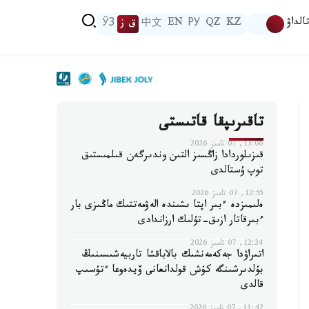
الداۋ
KZ
QZ
РУ
EN
中文
ق ز
ЎЗ
تاقىرىپقا قاتىستى
13:06, 07 تامىز 2026
قىزىلوردادا زاڭسىز التىن وندىرگەن قىلمىستىق
توپ ۇستالدى
12:55, 07 تامىز 2026
ەلىمىزدە ءبىر اپتا ىشىندە الەۋمەتتىك ماڭىزى بار
ءبىرقاتار ازىق-تۇلىك ارزاندادى
12:24, 07 تامىز 2026
اتىراۋدا جەكەمەنشىك بالاباقشا تاربيەشىسىنىڭ
بۇلدىرشىنگە كۇش قولدانعانى ۆيدەوعا ءتۇسىپ
قالدى