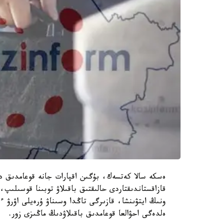
ەسكە سالا كەتسەك، بۇگىن اقپارات جانە قوعامدىق دا
قازاقستاندىقتاردى حالىقتىق باقىلاۋ توبىنا قوسىلىپ
ونىڭ ايتۋىنشا، قازىرگى تاڭدا وسىناۋ ۇرەيلى اۋرۋ ء
ەلدەگى احۋالعا قوعامدىق باقىلاۋدىڭ ماڭىزى زور.