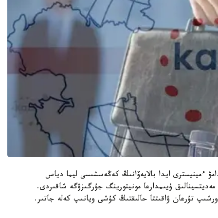
مۋ ءمينيسترى ايدا بالايەۆانىڭ كەڭەسشىسى ليما دياس
، مەديتسينالىق ۇيىمدارعا مونيتورينگ جۇرگىزۋگە شاقىردى.
ورشىپ تۇرعان ۋاقىتتا حالىقتىڭ كۇشى ويانىپ كەلە جاتىر.