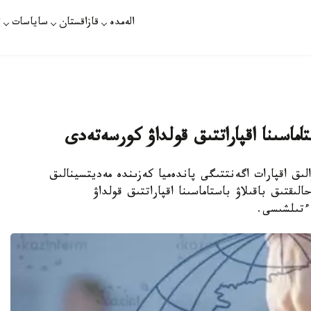
الەمدە
قازاقستان
ساياسات
ت
ستاماسىنا اقپاراتتىق قولداۋ كورسەتەدى
لىق اقپارات اگەنتتىگى پاندەميا كەزىندە مەديتسينالىق
ىقتىق باقىلاۋ باستاماسىنا اقپاراتتىق قولداۋ
 ءتىلشىسى.