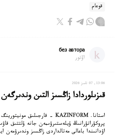
قوعام
без автора
اۆتور
13:06, 07 تامىز 2026
قىزىلوردادا زاڭسىز التىن وندىرگەن
استانا. KAZINFORM - قارجىلىق م
پروكۋراتۋرانىڭ ۇيلەستىرۋىمەن جانە ۇلتتىق قاۋ
اۋدانىندا باعالى مەتالداردى زاڭسىز وندىرۋمەن ا