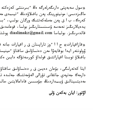
«سول سەبەپتى دارىگەرلەرگە ەڭ ءبىرىنشى كەزەكتە ك
ماڭىزدىسى: مونيتورينگ پەن باقىلاۋدىڭ ءتيىمدى مەحا
كەرەك، ب ا ق پەن مەملەكەتتىك ورگان بولىپ، ءبىر
يدەيالارىڭىز نەمەسە ۇسىنىستارىڭىز بولسا، قوعامدىق
قالدىرىڭىز. بولماسا diaslimakz@gmail.com پوشتاسىنا حات جولداۋعا بولادى. بايلانىستامىن»، - دەيدى ول.
«قازاقپارات» ح ا ا ءوز تاراپىنان ق ر اقپارات جانە 
ۆولونتەر ايدا بوقايەۆا مەن دەنساۋلىق ساقتاۋ ءميني
باقىلاۋ توبىنا اقپاراتتىق قولداۋ كورسەتۋگە دايىن ەك
ايتا كەتەرلىگى، بۇعان دەيىن ق ر دەنساۋلىق ساقتاۋ 
دارمەك جەتپەي جاتقانى تۋرالى الەۋمەتتىك جەلىدە ت
مەديتسينالىق ۇيىمداردىڭ جۇمىسىن قاداعالايتىن حالىقت
اۆتور: ايان بەكەن ۇلى