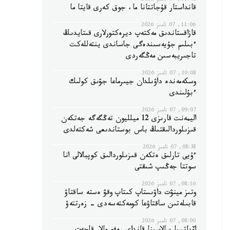
11:42, 07 تامىز 2026
قانداستار قۇجاتتانا ما، جوق كەرى قايتا ما
11:06, 07 تامىز 2026
قازاقستاندىق مەكتەپ ديرەكتورلارى قىتايدىڭ
ءبىلىم جۇيەسىندەگى جاساندى ينتەللەكت
تاجىريبەسىن مەڭگەردى
10:08, 07 تامىز 2026
وسكەمەندە داۋىلدان جيىرماعا جۋىق كولىك
ءبۇلىندى
09:07, 07 تامىز 2026
اليمەنت قارىزى 12 ميلليون تەڭگەگە جەتكەن
قىزىلوردالىقتىڭ باس بوستاندىعى شەكتەلدى
08:38, 07 تامىز 2026
ءۇيى تارلىق ەتكەن قىزىلوردالىق كوپبالالى انا
سوتتا جەڭىپ شىقتى
08:16, 07 تامىز 2026
وتىز مينۋت داۋىستاپ كىتاپ وقۋ ەستە ساقتاۋ
قابىلەتىن ساقتاۋعا كومەكتەسەدى - زەرتتەۋ
08:00, 07 تامىز 2026