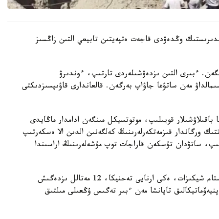
وندىرىستىك وڭدەۋدى قاجەت ەتپەيتىن تابيعي التىن زاڭسىز
گەن. ءبىرى التىن ىزدەۋشىلەردى تارتىپ، ءوندىرۋ
مالداۋ مەن ساتۋعا جاۋاپ بەرگەن. قالعاندارى قاۋىپسىزدىكتى
 باقىلاۋشىلار قويىلىپ، موتوتسيكل مىنگەن ادامدار ماڭايدى
تتىك ورگاندار قىزمەتكەرلەرىنىڭ كەلگەنىن الدىن الا ەسكەرتىپ
ىلىپ، ساتۋدان تۇسكەن قاراجات توپ مۇشەلەرىنىڭ اراسىندا
ءتىنتۋ بارىسىندا قۇرامىندا التىنى بار 500 گرامنان استام شيكىزات، ەكى ارنايى تەحنيكا، 12 مەتالل ىزدەگىش
يەۆماتيكالىق تاپانشا مەن ءبىر تەگىس ۇڭعىلى مىلتىق