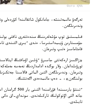
Фото: ҚМА
تەرگەۋ مالىمەتىنشە، جامانكول شاتقالىندا كۇردەلى 
وندىرىلگەن.
قىلمىستىق توپ مۇشەلەرىنىڭ مىندەتتەرى ناقتى بولىن
جۇمىستارىن ۇيىمداستىرسا، ەندى ءبىرى التىندى تاسى
قامتاماسىز ەتىپ وتىرعان.
«زاڭسىز ارەكەتتى جاسىرۋ ءۇشىن اۋماقتىڭ اينالاسىنا
تورۋىلداعان. ولار بوگدە ادامداردىڭ نەمەسە مەملەكە
وتىرعان. وندىرىلگەن التىن الماتى قالاسىنا جەتكىز
بولىنگەن»، - دەپ مالىمدەدى اگەنتتىك.
جانە التى اۆتوكولىك تاركىلەندى. سونداي-اق ەكى پن
تابىلدى.