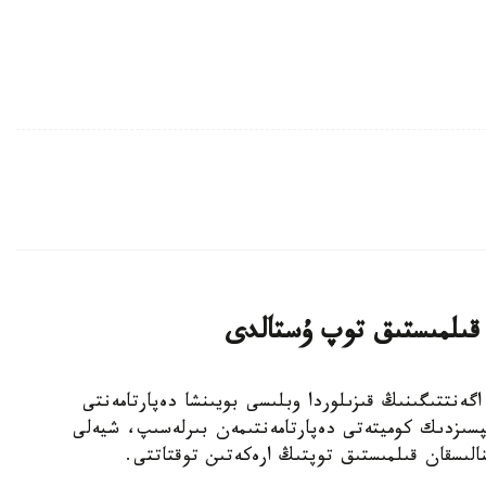
 قىلمىستىق توپ ۇستالدى
ونيتورينگ اگەنتتىگىنىڭ قىزىلوردا وبلىسى بويىنشا دەپارتامەنتى
ىپسىزدىك كوميتەتى دەپارتامەنتىمەن بىرلەسىپ، شيەلى
ينالىسقان قىلمىستىق توپتىڭ ارەكەتىن توقتاتتى.