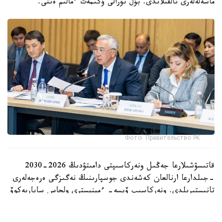
ماسەلەلەرى تالقىلاندى. بۇل تۋرالى ۇكىمەت ءمالىم ەتتى.
Фото: Правительство РК
قاتىسۋشىلارعا جەڭىل ونەركاسىپتى دامىتۋدىڭ 2026-2030
-جىلدارعا ارنالعان كەشەندى جوسپارىنىڭ نەگىزگى ەرەجەلەرى
تانىستىرىلدى. ونەركاسىپ ۆيسە- ءمينيسترى ولجاس ساپاربەكوۆ
اتاپ وتكەندەي، قۇجات زاڭناما، ساتىپ الۋ تەتىگىن جەتىلدىرۋ،
«كولەڭكەلى» يمپورتقا قارسى ءىس-قيمىل، ينۆەستيتسيا تارتۋ،