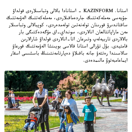
استانا. KAZINFORM - استانادا بالالى وتباسىلاردى قولداۋ
جۇيەسى مەملەكەتتىك جاردەماقىلاردى، مەملەكەتتىك الەۋمەتتىك
ساقتاندىرۋ قورىنان تولەنەتىن تولەمدەردى، كوپبالالى وتباسىلار
مەن ماراپاتتالعان انالاردى، سونداي-اق مۇگەدەكتىگى بار
بالالاردى تاربيەلەپ وتىرعان اتا-انالاردى قولداۋ شارالارىن
قامتيدى. بۇل تۋرالى استانا قالاسى بويىنشا الەۋمەتتىك قورعاۋ
سالاسىندا رەتتەۋ جانە باقىلاۋ دەپارتامەنتىنىڭ باسشىسى اسقار
ايماعامبەتوۆ مالىمدەدى.