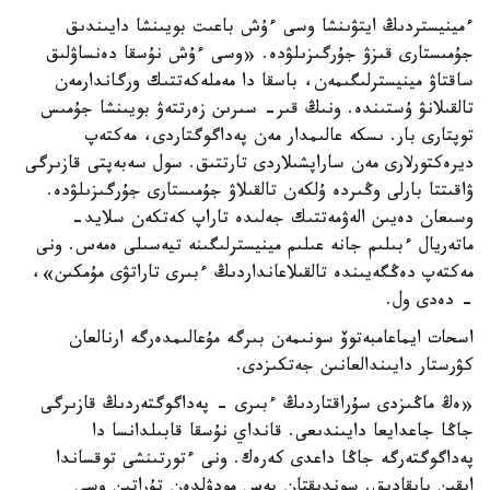
ءمينيستردىڭ ايتۋىنشا وسى ءۇش باعىت بويىنشا دايىندىق
جۇمىستارى قىزۋ جۇرگىزىلۋدە. «وسى ءۇش نۇسقا دەنساۋلىق
ساقتاۋ مينيسترلىگىمەن، باسقا دا مەملەكەتتىك ورگاندارمەن
تالقىلانۋ ۇستىندە. ونىڭ قىر- سىرىن زەرتتەۋ بويىنشا جۇمىس
توپتارى بار. ىسكە عالىمدار مەن پەداگوگتاردى، مەكتەپ
ديرەكتورلارى مەن ساراپشىلاردى تارتتىق. سول سەبەپتى قازىرگى
ۋاقىتتا بارلى وڭىردە ۇلكەن تالقىلاۋ جۇمىستارى جۇرگىزىلۋدە.
وسىعان دەيىن الەۋمەتتىك جەلىدە تاراپ كەتكەن سلايد-
ماتەريال ءبىلىم جانە عىلىم مينيسترلىگىنە تيەسىلى ەمەس. ونى
مەكتەپ دەڭگەيىندە تالقىلاعانداردىڭ ءبىرى تاراتۋى مۇمكىن»،
- دەدى ول.
اسحات ايماعامبەتوۆ سونىمەن بىرگە مۇعالىمدەرگە ارنالعان
كۋرستار دايىندالعانىن جەتكىزدى.
«ەڭ ماڭىزدى سۇراقتاردىڭ ءبىرى - پەداگوگتەردىڭ قازىرگى
جاڭا جاعدايعا دايىندىعى. قانداي نۇسقا قابىلدانسا دا
پەداگوگتەرگە جاڭا داعدى كەرەك. ونى ءتورتىنشى توقساندا
ايقىن بايقادىق. سوندىقتان بەس مودۋلدەن تۇراتىن وسى