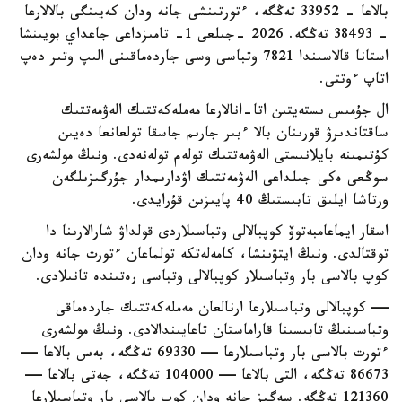
بالاعا - 33952 تەڭگە، ءتورتىنشى جانە ودان كەيىنگى بالالارعا
- 38493 تەڭگە. 2026 -جىلعى 1- تامىزداعى جاعداي بويىنشا
استانا قالاسىندا 7821 وتباسى وسى جاردەماقىنى الىپ وتىر دەپ
اتاپ ءوتتى.
ال جۇمىس ىستەيتىن اتا-انالارعا مەملەكەتتىك الەۋمەتتىك
ساقتاندىرۋ قورىنان بالا ءبىر جارىم جاسقا تولعانعا دەيىن
كۇتىمىنە بايلانىستى الەۋمەتتىك تولەم تولەنەدى. ونىڭ مولشەرى
سوڭعى ەكى جىلداعى الەۋمەتتىك اۋدارىمدار جۇرگىزىلگەن
ورتاشا ايلىق تابىستىڭ 40 پايىزىن قۇرايدى.
اسقار ايماعامبەتوۆ كوپبالالى وتباسىلاردى قولداۋ شارالارىنا دا
توقتالدى. ونىڭ ايتۋىنشا، كامەلەتكە تولماعان ءتورت جانە ودان
كوپ بالاسى بار وتباسىلار كوپبالالى وتباسى رەتىندە تانىلادى.
— كوپبالالى وتباسىلارعا ارنالعان مەملەكەتتىك جاردەماقى
وتباسىنىڭ تابىسىنا قاراماستان تاعايىندالادى. ونىڭ مولشەرى
ءتورت بالاسى بار وتباسىلارعا — 69330 تەڭگە، بەس بالاعا —
86673 تەڭگە، التى بالاعا — 104000 تەڭگە، جەتى بالاعا —
121360 تەڭگە. سەگىز جانە ودان كوپ بالاسى بار وتباسىلارعا