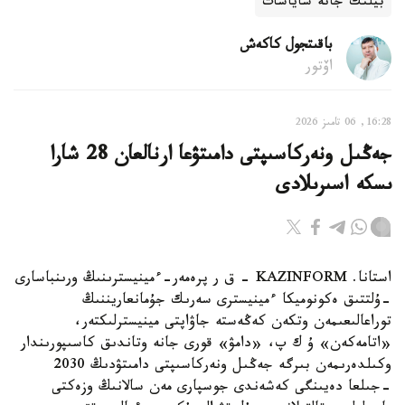
بيلىك جانە ساياسات
باقىتجول كاكەش
اۆتور
16:28, 06 تامىز 2026
جەڭىل ونەركاسىپتى دامىتۋعا ارنالعان 28 شارا
ىسكە اسىرىلادى
استانا. KAZINFORM - ق ر پرەمەر-ءمينيسترىنىڭ ورىنباسارى
-ۇلتتىق ەكونوميكا ءمينيسترى سەرىك جۇمانعاريننىڭ
توراعالىعىمەن وتكەن كەڭەستە جاۋاپتى مينيسترلىكتەر،
«اتامەكەن» ۇ ك پ، «دامۋ» قورى جانە وتاندىق كاسىپورىندار
وكىلدەرىمەن بىرگە جەڭىل ونەركاسىپتى دامىتۋدىڭ 2030
-جىلعا دەيىنگى كەشەندى جوسپارى مەن سالانىڭ وزەكتى