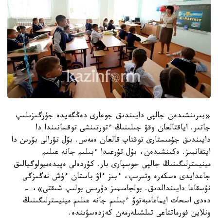
«بىرىنشىدەن جالپى دايىندىق جوعارى دەڭگەيدە جۇرگىزىلىپ
جاتىر. اياقتالعان وقۋ جىلىنىڭ ءتورتىنشى توقسانىندا دا
دايىندىق جۇمىستارى توقتاپ قالعان ەمەس. بۇل تۋرالى بۇرىن دا
ايتقانبىز. ەكىنشىدەن، بۇل تۇرعىدا ءبىلىم جانە عىلىم
مينيسترلىگىنىڭ جالپى جوسپارى بار. كۇردەلى ەپيدەميولوگيالىق
جاعدايدى ەسكەرە وتىرىپ، ءبىز ءاۋ باستان ءۇش نەگىزگى
نۇسقاعا دايىندالدىق. بولجامىمىز دۇرىس بولىپ شىقتى»، -
دەدى اسحات ايماعامبەتوۆ ءبىلىم جانە عىلىم مينيسترلىگىنىڭ
ونلاين فورماتتاعى تىلشىلەرمەن كەزدەسۋىندە.