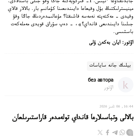
جابدىقتاۋعا ءتيىس. 1- قىركۇيەكتە جاڭا وقۋ جىلى باستالادى.
مينيسترلىكتىڭ بۇل وقيعاعا دايىندىعىنا كۇمانىم بار. بالالار قالاي
وقيدى - مەكتەپتە نەمەسە قاشىقتا؟ مۇعالىمدەردىڭ جاڭا وقۋ
جىلىنا دايىندىعى قانداي؟»، - دەپ سۇراق قويدى مەملەكەت
باسشىسى.
اۆتور: ايان بەكەن ۇلى
بيلىك جانە ساياسات
без автора
اۆتور
16:44, 06 تامىز 2026
بالالى وتباسىلارعا قانداي تولەمدەر قاراستىرىلعان