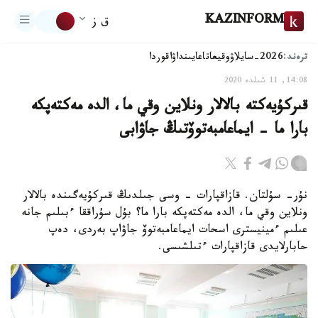
KAZINFORM
ق ز
ترەند:
2026-سايلاۋ
وقيعا
تاعايىنداۋ
اقوردا
14:08, 11 شىلدە 2020
قىركۇيەكتە بالالار ونلاين وقي ما، الدە مەكتەپكە
بارا ما - ايماعامبەتوۆتىڭ جاۋابى
نۇر- سۇلتان. قازاقپارات - وسى جىلدىڭ قىركۇيەگىندە بالالار
ونلاين وقي ما، الدە مەكتەپكە بارا ما؟ بۇل سۇراققا ءبىلىم جانە
عىلىم ءمينيسترى اسحات ايماعامبەتوۆ جاۋاپ بەردى، دەپ
حابارلايدى قازاقپارات ءتىلشىسى.