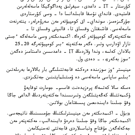
كۋرستار - ІТ - داعدى، سيفرلىق پەداگوگيكا ماسەلەلەرىن
قامتيدى. قانداي نۇسقا قابىلدانسا دا - وسى كۋرستاردى
جۇرگىزەمىز. سونداي- اق كومپيۋتەر مەن سەرۆەرلەر، ينتەرنەت
ماسەلەسى. قاشىقتان وقىساق تا، قالىپتى وقىساق تا -
مەكتەپتەرگە كومپيۋتەر كەرەك. اكىمدىكتەر وسى ماسەلەگە ءجىتى
نازار اۋدارىپ وتىر. ەگەر مەكتەپتە ءبىر كومپيۋتەرگە 20-25
بالادان كەلسە، وندا ولاردىڭ ІТ - داعدىسىن دامىتامىز دەگەن
ءسوز بەكەر»، - دەدى ول.
مينيستر ءوز سوزىندە ەرەكشە قاجەتتىلىگى بار بالالارعا بەرىلەتىن
ءبىلىم ساپاسى ماسەلەسى دە ۇمىتىلمايتىنىن جەتكىزدى.
ەسكە سالا كەتسەك پرەزيدەنت قاسىم- جومارت توقايەۆ
ۇكىمەتتىڭ كەڭەيتىلگەن وتىرىسىندا مەكتەپتەردىڭ الداعى جاڭا
وقۋ جىلىنا دايىندىعىن پىسىقتاعان بولاتىن.
«بۇل - اكىمدىكتەر مەن مينيسترلىكتىڭ جۇمىسىنىڭ ناتيجەسى.
اكىمدىكتەر جاڭا وقۋ جىلىنا دەرەۋ دايىندالىپ، مەكتەپتەر مەن
جەكەلەگەن مۇقتاج وتباسىلاردى قاجەتتى تەحنيكامەن