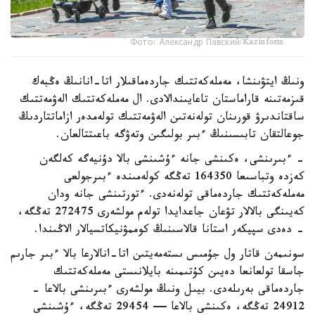
Фото: Александр Павский/Kazinform
ونىڭ ايتۋىنشا، مەملەكەتتىك جاردەماقىلار اتا-انانىڭ ەڭبەك
قىزمەتىنە قاراماستان تاعايىندالادى. ال مەملەكەتتىك الەۋمەتتىك
ساقتاندىرۋ قورىنان تولەنەتىن الەۋمەتتىك تولەمدەر ازاماتتاردىڭ
جوعالتقان تابىسىنىڭ ءبىر بولىگىن وتەۋگە باعىتتالعان.
- ءبىرىنشى، ەكىنشى جانە ءۇشىنشى بالا دۇنيەگە كەلگەن
كەزدە وتباسىعا 164350 تەڭگە كولەمىندە ءبىرجولعى
مەملەكەتتىك جاردەماقى تولەنەدى. ءتورتىنشى جانە ودان
كەيىنگى بالالار تۋعان جاعدايدا تولەم مولشەرى 272475 تەڭگە،
- دەدى سپيكەر استانا قالاسىنىڭ كوممۋنيكاتسيالار الاڭىندا.
سونىمەن قاتار ول جۇمىس ىستەمەيتىن اتا-انالارعا بالا ءبىر جارىم
جاسقا تولعانعا دەيىن كۇتىمىنە بايلانىستى مەملەكەتتىك
جاردەماقى بەرىلەدى. بيىل ونىڭ مولشەرى ءبىرىنشى بالاعا -
24912 تەڭگە، ەكىنشى بالاعا — 29454 تەڭگە، ءۇشىنشى