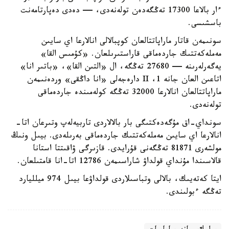
ءار بالاعا 17300 تەڭگەدەن تولەنەدى، — دەدى دەپارتامەنت
باسشىسى.
سونىمەن قاتار ماراپاتتالعان كوپبالالى انالارعا اي سايىن
مەملەكەتتىك جاردەماقى قاراستىرىلعان. «كۇمىس القا»
يەگەرلەرىنە — 27680 تەڭگە، ال «التىن القا»، «باتىر انا»
اتاعىن العان جانە 1، II دارەجەلى «انا داڭقى» وردەنىمەن
ماراپاتتالعان انالارعا 32000 تەڭگە كولەمىندە جاردەماقى
تولەنەدى.
سونداي-اق مۇگەدەكتىگى بار بالالاردى تاربيەلەپ وتىرعان اتا-
انالارعا اي سايىن مەملەكەتتىك جاردەماقى بەرىلەدى. بيىل ونىڭ
مولشەرى 81871 تەڭگەنى قۇرايدى. قازىرگى ۋاقىتتا استانا
قالاسىندا مۇنداي قولداۋ شاراسىمەن 12786 اتا-انا قامتىلعان.
ايتا كەتەيىك، بالالى وتباسىلاردى قولداۋعا بيىل 974 ميلليارد
تەڭگە ءبولىندى.