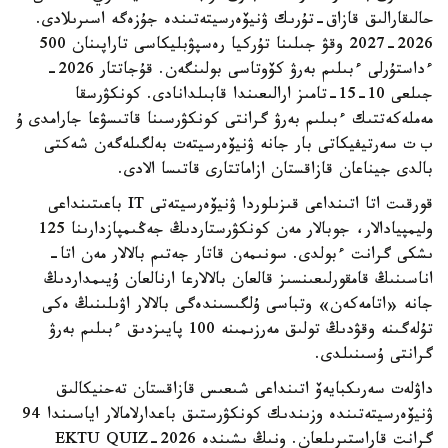
حالىقارالىق قازاق-تۇرىك ۋنيۆەرسيتەتىندە جۇزەگە اسىرىلادى.
2026-2027 وقۋ جىلىنا تۇركيا رەسپۋبليكاسى تاراپىنان 500
ءداستۇرلى ءبىلىم بەرۋ كۆوتاسى بولىنگەن. قۇجاتتار 2026-
جىلعى 10-15-تامىز ارالىعىندا قابىلدانادى. كونكۋرسقا
مەملەكەتتىك ءبىلىم بەرۋ گرانتى كونكۋرسىنا قاتىسۋعا جارامدى ۇ
ب ت سەرتيفيكاتى بار جانە ۋنيۆەرسيتەت بەلگىلەگەن شەكتى
بالدى جيناعان قازاقستان ازاماتتارى قاتىسا الادى.
قورقىت اتا اتىنداعى قىزىلوردا ۋنيۆەرسيتەتى IT باعىتىنداعى
وليمپيادالار، جوبالار مەن كونكۋرستاردىڭ جەڭىمپازدارىنا 125
ىشكى گرانت ءبولدى. سونىمەن قاتار جەتىم بالالار مەن اتا-
اناسىنىڭ قامقورلىعىنسىز قالعان بالالارعا ارنالعان ۇيىمداردىڭ
جانە «اتامەكەن» وتباسى ۇلگىسىندەگى بالالار اۋىلىنىڭ ەكى
تۇلەگىنە وقۋدىڭ تولىق مەرزىمىنە 100 پايىزدىق ءبىلىم بەرۋ
گرانتى ۇسىنىلدى.
داۋلەت سەرىكبايەۆ اتىنداعى شىعىس قازاقستان تەحنيكالىق
ۋنيۆەرسيتەتىندە وزىندىك كونكۋرستىق باعدارلامالار اياسىندا 94
گرانت قاراستىرىلعان. ونىڭ ىشىندە EKTU QUIZ-2026