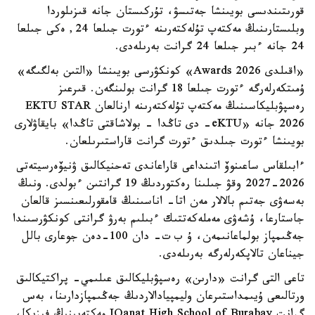
قورىتىندىسى بويىنشا جەتىسۋ، تۇركىستان جانە قىزىلوردا
وبلىستارىنىڭ مەكتەپ تۇلەكتەرىنە ءتورت جىلعا 24, ەكى جىلعا
24 جانە ءبىر جىلعا 24 گرانت بەرىلەدى.
«اقىلدى Awards 2026» كونكۋرسى بويىنشا «التىن بەلگىگە»
ۇمىتكەرلەرگە ءتورت جىلعا 18 گرانت بولىنگەن. قىرعىز
رەسپۋبليكاسىنىڭ مەكتەپ تۇلەكتەرىنە ارنالعان EKTU STAR
2026 جانە «eKTU- دى تاڭدا - بولاشاقتى تاڭدا» بايقاۋلارى
بويىنشا ءتورت جىلدىق ءتورت گرانت قاراستىرىلعان.
ءابىلقاس ساعىنوۆ اتىنداعى قاراعاندى تەحنيكالىق ۋنيۆەرسيتەتى
2026-2027 وقۋ جىلىنا رەكتوردىڭ 19 گرانتىن ءبولدى. ونىڭ
بەسەۋى جەتىم بالالار مەن اتا- اناسىنىڭ قامقورلىعىنسىز قالعان
جاستارعا، ۇشەۋى مەملەكەتتىك ءبىلىم بەرۋ گرانتى كونكۋرسىندا
جەڭىمپاز بولماعانىمەن، ۇ ب ت- دان 100-دەن جوعارى بالل
جيناعان تالاپكەرلەرگە بەرىلەدى.
تاعى التى گرانت «دارىن» رەسپۋبليكالىق عىلىمي- پراكتيكالىق
ورتالىعى ۇيىمداستىرعان وليمپيادالاردىڭ جەڭىمپازدارىنا، بەس