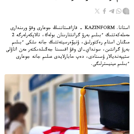
استانا. KAZINFORM - قازاقستاننىڭ جوعارى وقۋ ورىندارى
مەملەكەتتىك ءبىلىم بەرۋ گرانتتارىنان بولەك، تالاپكەرلەرگە 2
مىڭنان استام رەكتورلىق، ۋنيۆەرسيتەتتىك جانە ىشكى ءبىلىم
بەرۋ گرانتىن، سونداي-اق وقۋ اقىسىنا جەڭىلدىكتەر مەن اتاۋلى
ستيپەنديالار ۇسىنادى، دەپ حابارلايدى عىلىم جانە جوعارى
ءبىلىم مينيسترلىگى.