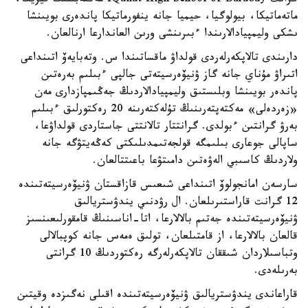
گرانت IQanat High School of Burabay مەكتەبىنىڭ فيزيكا،
ماتەماتيكا، بيولوگيا، حيميا جانە ينفورماتيكا پاندەرى بويىنشا
ىشكى وليمپيادالارىندا ءبىرىنشى ورىن العاندارعا ارنالعان.
دارىندى تالاپكەرلەردى قولداۋ ماقساتىندا س. وتەبايەۆ اتىنداعى
اتىراۋ مۇناي جانە گاز ۋنيۆەرسيتەتى جالپى ءبىلىم بەرەتىن
پاندەر بويىنشا وبلىستىق وليمپيادالاردىڭ جەڭىمپازدارى مەن
«زەردەلى» مەكتەپتەرىنىڭ تۇلەكتەرىنە 20 رەكتورلىق ءبىلىم
بەرۋ گرانتىن ءبولدى. گرانتتار تالانتتى جاستاردى قولداۋعا،
ساپالى جوعارى بىلىمگە قولجەتىمدىلىكتى كەڭەيتۋگە جانە
ولاردىڭ كاسىبي الەۋەتىن دامىتۋعا باعىتتالعان.
سارسەن امانجولوۆ اتىنداعى شىعىس قازاقستان ۋنيۆەرسيتەتىندە
12 گرانت قاراستىرىلعان. ال رۋدنىي يندۋستريالىق
ۋنيۆەرسيتەتىندە جەتىم بالالارعا، اتا-اناسىنىڭ قامقورلىعىنسىز
قالعان بالالارعا، از قامتىلعان، تولىق ەمەس جانە كوپبالالى
وتباسىلاردان شىققان تالاپكەرلەرگە رەكتوردىڭ 10 گرانتى
بەرىلەدى.
قاراعاندى يندۋستريالىق ۋنيۆەرسيتەتىندە اقىلى نەگىزدە وقيتىن