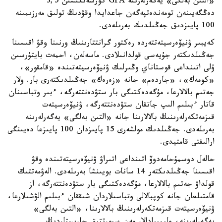
«التىن بەلگى» يەگەرلەرىنە GPA كورسەتكىشىن 3,5
دەڭگەيىنەن تومەندەتپەگەن جاعدايدا وقۋدىڭ تولىق مەرزىمىنە
100 پايىزدىق جەڭىلدىك بەرىلەدى.
كەيبىر ۋنيۆەرسيتەتتەردە رەكتور گرانتتارىنىڭ ورنىنا وقۋ اقىسىنا
جەڭىلدىكتەر جۇيەسى قولدانىلادى. ماسەلەن، احمەت بايتۇرسىن
ۇلى اتىنداعى قوستاناي وڭىرلىك ۋنيۆەرسيتەتىندە «قامقور»،
«كومەك»، «جاردەم» جانە «زەرەك» جەڭىلدىكتەرى بار. ولار
جەتىم بالالارعا، مۇگەدەكتىگى بار ستۋدەنتتەرگە، ءبىر وتباسىنان
قاتار ءبىلىم الىپ جاتقان ستۋدەنتتەرگە، ۋنيۆەرسيتەت
قىزمەتكەرلەرىنىڭ بالالارىنا جانە «التىن بەلگى» يەگەرلەرىنە
بەرىلەدى. جەڭىلدىك مولشەرى 15 پايىزدان 100 پايىزعا دەيىنگى
ارالىقتى قامتيدى.
حالەل دوسمۇحامەدوۆ اتىنداعى اتىراۋ ۋنيۆەرسيتەتىندە وقۋ
اقىسىنا جەڭىلدىكتەر 14 سانات بويىنشا بەرىلەدى. الەۋمەتتىك
قولداۋ جەتىم بالالارعا، مۇگەدەكتىگى بار ستۋدەنتتەرگە، از
قامتىلعان جانە كوپبالالى وتباسىلاردان شىققان ءبىلىم الۋشىلارعا،
ۋنيۆەرسيتەت قىزمەتكەرلەرىنىڭ بالالارىنا، «التىن بەلگى»