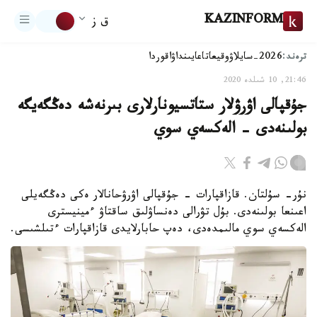
KAZINFORM
ق ز
ترەند:
2026-سايلاۋ
وقيعا
تاعايىنداۋ
اقوردا
21:46, 10 شىلدە 2020
جۇقپالى اۋرۋلار ستاتسيونارلارى بىرنەشە دەڭگەيگە
بولىنەدى - الەكسەي سوي
نۇر- سۇلتان. قازاقپارات - جۇقپالى اۋرۋحانالار ەكى دەڭگەيلى
اعىنعا بولىنەدى. بۇل تۋرالى دەنساۋلىق ساقتاۋ ءمينيسترى
الەكسەي سوي مالىمدەدى، دەپ حابارلايدى قازاقپارات ءتىلشىسى.