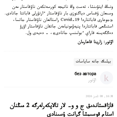
ونىڭ ايتۋىنشا، تەست وڭ ناتيجە كورسەتكەن ناۋقاستار مەن
وسىعان ۇقساس دياگنوزى بار ناۋقاستار ءارتۇرلى قاباتتا جاتادى.
«جوعارى قاباتتاردا Covid-19 راستالعان ناۋقاستار جاتسا،
استىڭعى قاباتتاردا پنيەۆمونيامەن جاتقان ناۋقاستار اۋرۋ
دەڭگەيىنە قاراي ءبولىنىپ جاتادى»، - دەيدى ول.
اۆتور: زارينا قاھارمان
بيلىك جانە ساياسات
без автора
اۆتور
16:38, 08 تامىز 2026
قازاقستاندىق ج و و- لار تالاپكەرلەرگە 2 مىڭنان
استام قوسىمشا گرانت ۇسىنادى