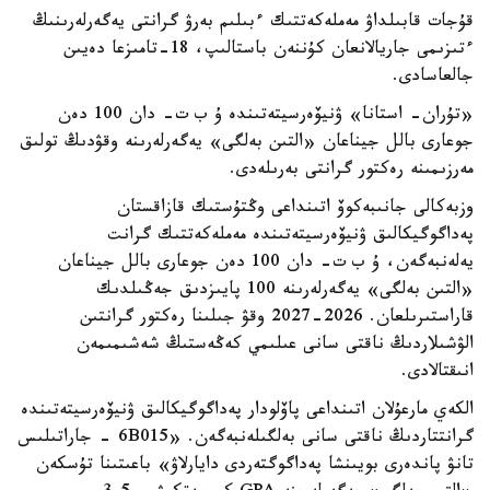
قۇجات قابىلداۋ مەملەكەتتىك ءبىلىم بەرۋ گرانتى يەگەرلەرىنىڭ
ءتىزىمى جاريالانعان كۇننەن باستالىپ، 18-تامىزعا دەيىن
جالعاسادى.
«تۇران- استانا» ۋنيۆەرسيتەتىندە ۇ ب ت- دان 100 دەن
جوعارى بالل جيناعان «التىن بەلگى» يەگەرلەرىنە وقۋدىڭ تولىق
مەرزىمىنە رەكتور گرانتى بەرىلەدى.
وزبەكالى جانىبەكوۆ اتىنداعى وڭتۇستىك قازاقستان
پەداگوگيكالىق ۋنيۆەرسيتەتىندە مەملەكەتتىك گرانت
يەلەنبەگەن، ۇ ب ت- دان 100 دەن جوعارى بالل جيناعان
«التىن بەلگى» يەگەرلەرىنە 100 پايىزدىق جەڭىلدىك
قاراستىرىلعان. 2026-2027 وقۋ جىلىنا رەكتور گرانتىن
الۋشىلاردىڭ ناقتى سانى عىلىمي كەڭەستىڭ شەشىمىمەن
انىقتالادى.
الكەي مارعۇلان اتىنداعى پاۆلودار پەداگوگيكالىق ۋنيۆەرسيتەتىندە
گرانتتاردىڭ ناقتى سانى بەلگىلەنبەگەن. «6B015 - جاراتىلىس
تانۋ پاندەرى بويىنشا پەداگوگتەردى دايارلاۋ» باعىتىنا تۇسكەن