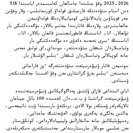
2025-2026 وقۋ جىلىندا جاسالعان كەلىسىمدەر اياسىندا 538
دەن استام ستۋدەنتكە قارجىلىق قولداۋ كورسەتىلىپ، ولار وقۋىن
جەر قويناۋىن پايدالانۋشى كومپانيالاردىڭ قولداۋىمەن
جالعاستىردى. ولاردىڭ قاتارىندا جەتىم بالالار، مۇگەدەكتىگى بار
تۇلعالار، اتا- اناسىنىڭ قامقورلىعىنسىز قالعان بالالار، اتا-
اناسىنىڭ ءبىرى نەمەسە ەكەۋى دە مۇگەدەكتىگى بار
وتباسىلاردان شىققان ستۋدەنتتەر، سونداي-اق تولىق ەمەس
جانە كوپبالالى وتباسىلاردان شىققان ءبىلىم الۋشىلار بار.
سونىمەن قاتار ۋنيۆەرسيتەت ستۋدەنتتەرگە ءوز قاراجاتى
ەسەبىنەن ءبىلىم بەرۋ گرانتتارى مەن وقۋ اقىسىنا جەڭىلدىكتەر
ۇسىنادى.
اباي اتىنداعى قازاق ۇلتتىق پەداگوگيكالىق ۋنيۆەرسيتەتىندە
ۋنيۆەرسيتەت گرانتىنا ۇ ب ت-دان كەمىندە 100 بالل جيناعان
تالاپكەرلەر ۇمىتكەر بولا الادى. ىرىكتەۋ بارىسىندا ۇبت ناتيجەسى،
«التىن بەلگى» يەگەرى بولۋى، الەۋمەتتىك جاعدايى،
رەسپۋبليكالىق جانە حالىقارالىق وليمپيادالارداعى، كونكۋرستار
مەن عىلىمي جوبالار جارىستارىنداعى جەتىستىكتەرى ەسكەرىلەدى.