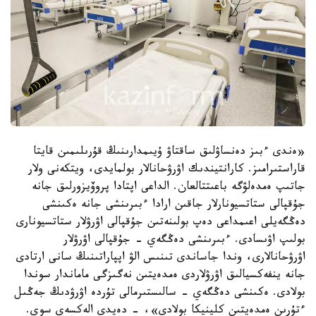
«ەندى ءبىز دەنساۋلىق ساقتاۋ ۇيىمدارىنىڭ قۇرىلىمىن قايتا
قاراستىرامىز. كارانتيندىك اۋرۋحانالار بولمايدى، ويتكەنى ولار
جاتىپ ەمدەلۋگە باعىتتالعان. الداعى اپتادا پروۆيزورلىق جانە
جۇقپالى ستاتسيونارلار جاقىن ارادا ءبىرىنشى جانە ەكىنشى
دەڭگەيلى اعىمداعى دەپ بولىنەتىن جۇقپالى اۋرۋلار ستاتسيونارى
بولىپ اۋىسادى. ءبىرىنشى دەڭگەي - جۇقپالى اۋرۋلار
اۋرۋحانالارى، وندا جاساندى تىنىس الۋ اپپاراتىنىڭ سانى ارتادى
جانە ينفەكسيالىق اۋرۋلاردى ەمدەيتىن نەگىزگى ماماندار سوندا
بولادى. ەكىنشى دەڭگەي - سالىستىرمالى تۇردە اۋرۋدىڭ جەڭىل
ءتۇرىن ەمدەيتىن كلينيكا بولادى»، - دەيدى الەكسەي سوي.