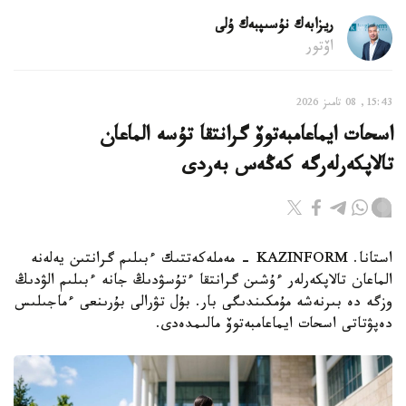
ريزابەك نۇسىپبەك ۇلى
اۆتور
15:43, 08 تامىز 2026
اسحات ايماعامبەتوۆ گرانتقا تۇسە الماعان
تالاپكەرلەرگە كەڭەس بەردى
استانا. KAZINFORM - مەملەكەتتىك ءبىلىم گرانتىن يەلەنە
الماعان تالاپكەرلەر ءۇشىن گرانتقا ءتۇسۋدىڭ جانە ءبىلىم الۋدىڭ
وزگە دە بىرنەشە مۇمكىندىگى بار. بۇل تۋرالى بۇرىنعى ءماجىلىس
دەپۋتاتى اسحات ايماعامبەتوۆ مالىمدەدى.