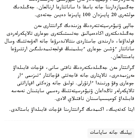
يەگەرلەرىنە، وليمپيادالار مەن سپورتتىق جارىستاردىڭ
جەڭىمپازدارىنا جانە باسقا دا ساناتتارعا ارنالعان. جەڭىلدىك
مولشەرى 20 پايىزدان 100 پايىزعا دەيىن جەتەدى.
جالپى ۋنيۆەرسيتەتتەردىڭ وزىندىك گرانتتارى مەن
جەڭىلدىكتەرى اكادەميالىق جەتىستىكتەرى جوعارى تالاپكەرلەردى
قولداۋعا، دارىندى جاستاردى ىنتالاندىرۋعا جانە الەۋمەتتىك وسال
ساناتتار ءۇشىن جوعارى ءبىلىمنىڭ قولجەتىمدىلىگىن ارتتىرۋعا
باعىتتالعان.
گرانتتار مەن جەڭىلدىكتەردىڭ ناقتى سانى، قۇجات قابىلداۋ
مەرزىمدەرى، تالاپتارى جانە قاجەتتى قۇجاتتار ءتىزىمى ءار
جوعارى وقۋ ورنىندا ءارتۇرلى. تولىق جانە وزەكتى اقپاراتتى
تالاپكەرلەر تاڭداعان ۋنيۆەرسيتەتتىڭ رەسمي سايتىنان نەمەسە
قابىلداۋ كوميسسياسىنان ناقتىلاي الادى.
ايتا كەتەيىك، اكىمدىك گرانتتارىنا قۇجات قابىلداۋ باستالدى.
بيلىك جانە ساياسات