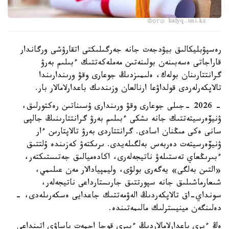
Фото: halyq-uni.kz
رەسپۋبليكالىق بيۋدجەت جانە جەرگىلىكتى اتقارۋشى ورگاندار
قاراجاتى ەسەبىنەن بولىنەتىن مەملەكەتتىك ءبىلىم بەرۋ
گرانتتارىنان بولەك، ەلىمىزدىڭ جوعارى وقۋ ورىندارىندا
تالاپكەرلەردى قولداۋعا ارنالعان وزىندىك باعدارلامالار بار.
- 2026 -جىلى جوعارى وقۋ ورىندارى ۇسىناتىن رەكتورلىق،
ۋنيۆەرسيتەتتىك جانە ىشكى ءبىلىم بەرۋ گرانتتارىنىڭ جالپى
سانى ەكى مىڭنان اسادى. گرانتتاردى بەرۋ تالاپتارىن ءار
ۋنيۆەرسيتەت دەربەس بەلگىلەيدى. ىرىكتەۋ كەزىندە ۇلتتىق
ءبىرىڭعاي تەستىلەۋ ناتيجەلەرى، اكادەميالىق جەتىستىكتەر،
«التىن بەلگى» يەگەرى بولۋى، وليمپيادالار مەن عىلىمي،
شىعارماشىلىق جانە سپورتتىق جارىستارداعى ناتيجەلەر،
سونداي-اق تالاپكەردىڭ الەۋمەتتىك جاعدايى ەسكەرىلەدى، -
دەلىنگەن مينيسترلىك مالىمەتىندە.
ەڭ ءىرى باعدارلامالاردىڭ ءبىرى قوجا احمەت ياساۋي اتىنداعى