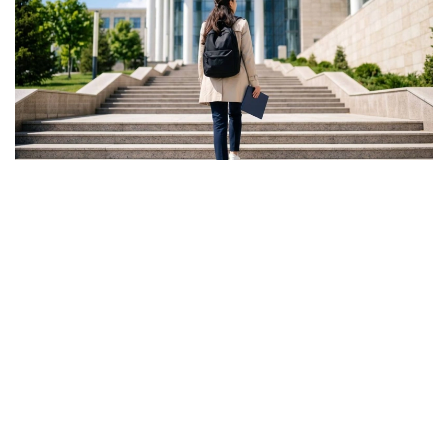
Фото: Ғылым және жоғары білім министрлігі
ونىڭ ايتۋىنشا، گرانت كونكۋرسىنىڭ ناتيجەسى تالاپكەر ءۇشىن
بارلىق مۇمكىندىك اياقتالدى دەگەندى بىلدىرمەيدى.
- باستىسى - ءالى دە گرانتتى جەڭىپ الۋعا مۇمكىندىك بار.
بىرىنشىدەن، اكىمدىكتەردىڭ گرانتتارى بار. بىرنەشە مىڭ
گرانت جەرگىلىكتى بيۋدجەتتەن بولىنەدى. ەكىنشىدەن،
«قازاقستان حالقىنا» قورىنىڭ گرانتتارى تاعى بار، - دەدى
اسحات ايماعامبەتوۆ.