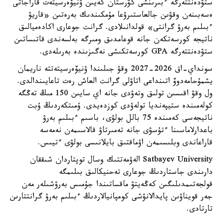
ستۋدەنتتەرگە ءبىرىنشى كۋرستان كەيىن ۋنيۆەرسيتەت قاراجاتى
ەسەبىنەن وقۋىن جالعاستىرۋعا مۇمكىندىك بەرەتىن «قاريۋ
ءبىلىم بەرۋ گرانتى» قولدانىلادى. گرانت جوعارى اكادەميالىق
ناتيجە كورسەتكەن جانە قوعامدىق ومىرگە بەلسەندى قاتىساتىن
ستۋدەنتتەرگە GPA كورسەتكىشى نەگىزىندە بەرىلەدى.
سونداي-اق 2026-2027 وقۋ جىلىندا ۋنيۆەرسيتەتتە ناريمان
يشمۇحامەدوۆ اتىنداعى اتاۋلى گرانت العاش رەت تاعايىندالدى.
ول وقۋ اقىسىن تولىق وتەۋدى جانە اي سايىن 150 مىڭ تەڭگە
كولەمىندە ستيپەنديا تولەۋدى كوزدەيدى. ۇمىتكەردىڭ ۇبت
ناتيجەسى كەمىندە 75 بالل بولۋى، باسىم ءبىلىم بەرۋ
باعدارلاماسىنا ءتۇسۋى جانە تەمىرتاۋ قالاسىمەن نەمەسە
قاراعاندى وبلىسىمەن اۋماقتىق بايلانىسى بولۋى ءتيىس.
Satbayev University الەۋمەتتىك وسال توپتاردان شىققان
دارىندى جاستاردىڭ جوعارى تەحنيكالىق بىلىمگە
قولجەتىمدىلىگىن كەڭەيتۋ ماقساتىندا جۇمىس بەرۋشىلەر مەن
جەر قويناۋىن پايدالانۋشى كومپانيالاردىڭ ءبىلىم بەرۋ گرانتتارىن
تارتادى.