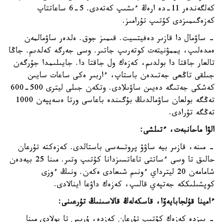
كەلگەندەر 11-دە ارەڭ ءىشىپ كەتەدى. 5-6 ساعاتتاپ
كەزەگىمىزدى كۇتىپ تۇرامىز.
- ساۋمال دا قازىر دەفيتسيت. قىمىز جوق. ەلدەر ساۋمالمەن
ەمدەلىپ، يممۋنيتەت كوتەرىپ جاتىر. وسى جەرگە كەلدىم. جاڭا
تالعار جاقتا دا بولدىم، كەزەك ول جاقتا دا. جايىلىمدا جۇرگەن
جىلقى تاڭعى جەتىدەن باستاپ، ءاربىر ەكى ساعات سايىن
كەشكى جەتىگە دەيىن ساۋىلادى. وتكەن جىلى ليترى 500-600
تەڭگە بولعان ساۋمالدىڭ بۇگىندە باعاسى ورتا ەسەپپەن 1000
تەڭگە تۇرادى.
الۋا ماحانبەت، ءتىلشى:
- مىنە، قازىر بيە ساۋۋ پروتسەسى باستالدى. كەزەكتە تۇرعان
حالىق تا وسى ءساتتى تاعاتسىزدانا كۇتىپ وتىر. مىنا 25 بيەدەن
شامامەن 20 ليترداي ءونىم شىعادى ەكەن. ونىڭ ءوزى
كوپشىلىككە جەتپەي قالىپ، كەزەك داۋعا اينالادى.
ءامينا قۇلجابايەۆا، قاسكەلەڭ قالاسىنىڭ تۇرعىنى:
- بىزدە كەزەك كۇتىپ تۇرعان كەزدە، ۇرىس تا بولادى مىنا