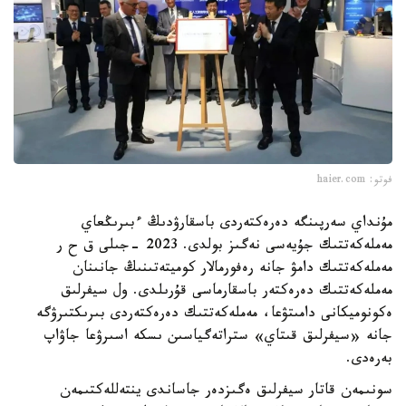
فوتو: haier.com
مۇنداي سەرپىنگە دەرەكتەردى باسقارۋدىڭ ءبىرىڭعاي
مەملەكەتتىك جۇيەسى نەگىز بولدى. 2023 -جىلى ق ح ر
مەملەكەتتىك دامۋ جانە رەفورمالار كوميتەتىنىڭ جانىنان
مەملەكەتتىك دەرەكتەر باسقارماسى قۇرىلدى. ول سيفرلىق
ەكونوميكانى دامىتۋعا، مەملەكەتتىك دەرەكتەردى بىرىكتىرۋگە
جانە «سيفرلىق قىتاي» ستراتەگياسىن ىسكە اسىرۋعا جاۋاپ
بەرەدى.
سونىمەن قاتار سيفرلىق ەگىزدەر جاساندى ينتەللەكتىمەن