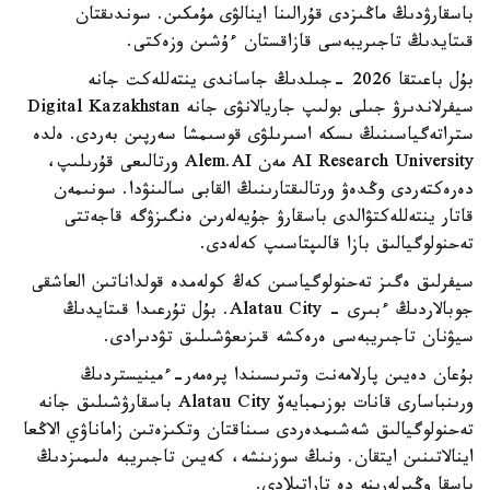
باسقارۋدىڭ ماڭىزدى قۇرالىنا اينالۋى مۇمكىن. سوندىقتان
قىتايدىڭ تاجىريبەسى قازاقستان ءۇشىن وزەكتى.
بۇل باعىتقا 2026 -جىلدىڭ جاساندى ينتەللەكت جانە
سيفرلاندىرۋ جىلى بولىپ جاريالانۋى جانە Digital Kazakhstan
ستراتەگياسىنىڭ ىسكە اسىرىلۋى قوسىمشا سەرپىن بەردى. ەلدە
AI Research University مەن Alem.AI ورتالىعى قۇرىلىپ،
دەرەكتەردى وڭدەۋ ورتالىقتارىنىڭ القابى سالىنۋدا. سونىمەن
قاتار ينتەللەكتۋالدى باسقارۋ جۇيەلەرىن ەنگىزۋگە قاجەتتى
تەحنولوگيالىق بازا قالىپتاسىپ كەلەدى.
سيفرلىق ەگىز تەحنولوگياسىن كەڭ كولەمدە قولداناتىن العاشقى
جوبالاردىڭ ءبىرى - Alatau City. بۇل تۇرعىدا قىتايدىڭ
سيۋنان تاجىريبەسى ەرەكشە قىزىعۋشىلىق تۋدىرادى.
بۇعان دەيىن پارلامەنت وتىرىسىندا پرەمەر-ءمينيستردىڭ
ورىنباسارى قانات بوزىمبايەۆ Alatau City باسقارۋشىلىق جانە
تەحنولوگيالىق شەشىمدەردى سىناقتان وتكىزەتىن زاماناۋي الاڭعا
اينالاتىنىن ايتقان. ونىڭ سوزىنشە، كەيىن تاجىريبە ەلىمىزدىڭ
باسقا وڭىرلەرىنە دە تاراتىلادى.