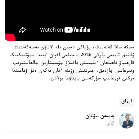
ەسكە سالا كەتەيىك، بۇعاكن دەيىن ىلە الاتاۋى مەملەكەتتىك
ۇلتتىق تابيعي پاركى 2026 -جىلعى اقپان ايىندا سپۋتنيكتىك
قارعىباۋ تاعىلعان ءىلبىستى باقىلاۋ جۇمىستارىن جالعاستىرىپ
وتىرعانىن جازدىق. جىرتقىش وزىنە ءتان مەكەن ەتۋ اۋماعىندا
ەركىن قوزعالىپ جۇرگەنىن بايقاۋعا بولادى.
ايماق
بەيسەن سۇلتان
اۆتور