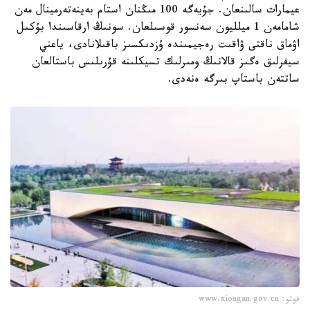
عيمارات سالىنعان. جۇيەگە 100 مىڭنان استام بەينەتەرمينال مەن
شامامەن 1 ميلليون سەنسور قوسىلعان. سونىڭ ارقاسىندا بۇكىل
اۋماق ناقتى ۋاقىت رەجيمىندە ۇزدىكسىز باقىلانادى، ياعني
سيفرلىق ەگىز قالانىڭ ومىرلىك تسيكلىنە قۇرىلىس باستالعان
ساتتەن باستاپ بىرگە ەنەدى.
فوتو: www.xiongan.gov.cn