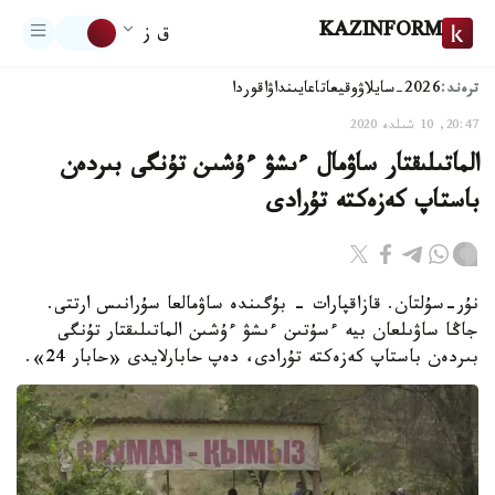
KAZINFORM
ق ز
ترەند:
2026-سايلاۋ
وقيعا
تاعايىنداۋ
اقوردا
20:47, 10 شىلدە 2020
الماتىلىقتار ساۋمال ءىشۋ ءۇشىن تۇنگى بىردەن
باستاپ كەزەكتە تۇرادى
نۇر-سۇلتان. قازاقپارات - بۇگىندە ساۋمالعا سۇرانىس ارتتى.
جاڭا ساۋىلعان بيە ءسۇتىن ءىشۋ ءۇشىن الماتىلىقتار تۇنگى
بىردەن باستاپ كەزەكتە تۇرادى، دەپ حابارلايدى «حابار 24».