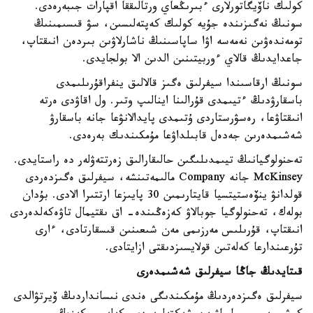
كولىك ناۆيگاتورلارى ءبىرىڭعاي ورتالىققا اقپارات جىبەرەدى.
سونىڭ نەگىزىندە جۇيە كولىك كەپتەلىسىن، سۋ قىسىمىنىڭ
تومەندەۋىن نەمەسە اۋا ساپاسىنىڭ ناشارلاۋىن بىردەن انىقتاپ،
جاعدايدىڭ قالاي ءوربيتىنىن الدىن الا بولجايدى.
سونىڭ ارقاسىندا سيفرلىق ەگىز قالالىق ينفراقۇرىلىمدى
باسقارۋدىڭ ءتيىمدى قۇرالىنا اينالىپ وتىر. ول اقاۋدى ەرتە
انىقتاۋعا، رەسۋرستاردى ۇتىمدى پايدالانۋعا جانە باسقارۋ
شەشىمدەرىن جەدەل قابىلداۋعا مۇمكىندىك بەرەدى.
تەحنولوگيانىڭ تيىمدىلىگىن حالىقارالىق زەرتتەۋلەر دە راستايدى.
McKinsey جانە Company مالىمەتىنشە، سيفرلىق ەگىزدەردى
قولدانۋ ينۆەستيتسيا قايتارىمىن 30 پايىزعا ارتتىرا الادى. بۇدان
بولەك، تەحنولوگيا جوبالاۋ كەزەڭىندە- اق ىقتيمال تاۋەكەلدەردى
انىقتاپ، قۇرىلىس مەرزىمى مەن شىعىنىن قىسقارتادى، ءارى
تۇرعىندارعا كەلەتىن قولايسىزدىقتى ازايتادى.
قىتايدىڭ جاڭا سيفرلىق شەشىمدەرى
سيفرلىق ەگىزدەردىڭ مۇمكىندىگى ەندى نىسانداردىڭ ۆيرتۋالدى