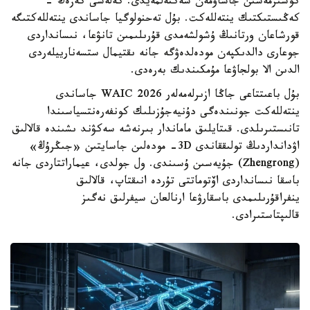
كوشىرمەسىن جاساۋمەن شەكتەلمەيدى. كەلەسى كەزەڭ -
كەڭىستىكتىك ينتەللەكت. بۇل تەحنولوگيا جاساندى ينتەللەكتىگە
قورشاعان ورتانىڭ ۇشولشەمدى قۇرىلىمىن تانۋعا، نىسانداردى
جوعارى دالدىكپەن مودەلدەۋگە جانە ىقتيمال ستسەنارييلەردى
الدىن الا بولجاۋعا مۇمكىندىك بەرەدى.
بۇل باعىتتاعى جاڭا ازىرلەمەلەر WAIC 2026 جاساندى
ينتەللەكت جونىندەگى دۇنيەجۇزىلىك كونفەرەنتسياسىندا
تانىستىرىلدى. قىتايلىق ماماندار بىرنەشە سەكۋند ىشىندە قالالىق
اۋدانداردىڭ تولىققاندى 3D- مودەلىن جاسايتىن «جىڭرۇڭ»
(Zhengrong) جۇيەسىن ۇسىندى. ول جولدى، عيماراتتاردى جانە
باسقا نىسانداردى اۆتوماتتى تۇردە انىقتاپ، قالالىق
ينفراقۇرىلىمدى باسقارۋعا ارنالعان سيفرلىق نەگىز
قالىپتاستىرادى.