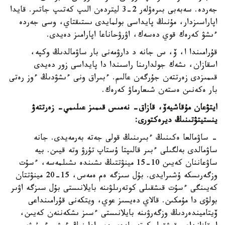
جەردە. سەبەبى بىرەۋلەر 2-3 ليتردەن الىپ كەتىپ جاتىر. قايدا
اپاراسىزدار، مۇنىڭ پايداسى بولمايدى ىستىقتاي، وسى جەردە
ءىشۋ كەرەك قوي دەسەك، اۋرۋحاناعا اپارامىز دەيدى.
قۇرامىندا ا، ۆ، س جانە د دارۋمەنى بار ساۋمالدىڭ وكپە،
اسقازان، ىشەك جولدارىنا راسىندا دا پايداسى زور دەيدى
قىمىزدى زەرتتەن جۇرگەن عالىم. ءبىراق ونى ءىشۋدىڭ ءوز رەتى
بار ەكەنىن ەستەن شىعارماۋ كەرەك.
ايتۋعان مۇقاشيەۆ، قازاق- نەمىس قىمىز عىلىمي- زەرتتەۋ
ينستيتۋتىنىڭ ديرەكتورى:
- ساۋمالعا ەكىنىڭ ءبىرىنىڭ قولى جەتە بەرمەيدى. جانە
ساۋمالدى بەلگىلى ءبىر قالىپتا ۇستاپ تۇرۋ وتە قيىن. بيە
ساۋعاننان كەيىن 10-15 مينۋتتىڭ ىشىندە ىشىلمەسە، ءسۇت
وزگەرىسكە ۇشىرايدى. بۇل سىزگە ەم ەمەس، 15-20 مينۋتتان
كەيىنگى ءسۇت قىشقىلى كوتەرىلۋىنە بايلانىستى بۇل سىزگە اۋىر
بولۋى دا مۇمكىن. قالاي دەيسىز عوي، ويتكەنى قۇرامىنداعى
ۆيتاميندەردىڭ وزگەرۋىنە بايلانىستى ءسىز ىشكەننەن كەيىن،