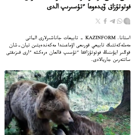
فوتوتۇزاق ۆيدەوعا ءتۇسىرىپ الدى
استانا. KAZINFORM - تابيعات جاناشىرلارى الماتى
مەملەكەتتىك تابيعي قورىعى اۋماعىندا مەكەندەيتىن تيان-شان
قوڭىر ايۋىنىڭ فوتوتۇزاققا ءتۇسىپ قالعان ەرەكشە ءارى قىزىقتى
ساتتەرىن جاريالادى.