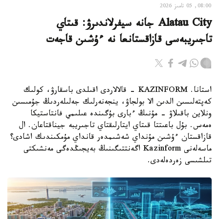
08:00, 05 تامىز 2026
Alatau City جانە سيفرلاندىرۋ: قىتاي
تاجىريبەسى قازاقستانعا نە ءۇشىن قاجەت
استانا. KAZINFORM - قالالاردى اقىلدى باسقارۋ، كولىك
كەپتەلىسىن الدىن الا بولجاۋ، ينجەنەرلىك جەلىلەردىڭ جۇمىسىن
ونلاين باقىلاۋ - مۇنىڭ ءبارى بۇگىندە عىلىمي فانتاستيكا
ەمەس. بۇل باعىتتا قىتاي ايتارلىقتاي تاجىريبە جيناقتاعان. ال
قازاقستان ءۇشىن مۇنداي شەشىمدەر قانداي مۇمكىندىك اشادى؟
ماسەلەنى Kazinform اگەنتتىگىنىڭ بەيجىڭدەگى مەنشىكتى
تىلشىسى زەردەلەدى.