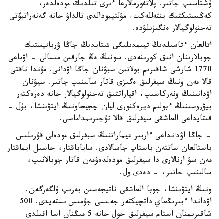
ۇشتاسىپ جاتىر. پلاتفورمالارعا ءىرى تىلدىك مودەلدەر،
كەڭىستىكتىك ينتەللەكت، مۋلتيمودالدى تالداۋ جانە گەنەراتيۆتى
تەحنولوگيالار ەنگىزىلۋدە.
اتالعان ءتاسىلدىڭ تيىمدىلىگى قىتايدىڭ جاڭا ۋربانيستىك
جوبالارىنان انىق كورىنەدى. سونىڭ ەڭ جارقىن مىسالى - اۋماعى
1770 شارشى شاقىرىم بولاتىن سيۋنان جاڭا اۋدانى. مۇندا ناقتى
قالا مەن ونىڭ سيفرلىق ەگىزى قاتار سالىنىپ جاتىر. سيۋنان
اۋدانىنىڭ ونەركاسىپ، اقپاراتتىق تەحنولوگيالار جانە دەرەكتەر
بيۋروسىنىڭ ءبولىم ديرەكتورى ليان چجيحاونىڭ ايتۋىنشا، بۇل -
قىتايداعى العاشقى سيفرلىق قالا تۇجىرىمداماسى.
- جاڭا اۋدانداعى ءاربىر عيماراتتىڭ سيفرلىق مودەلى قۇرىلىس
باستالعان ساتتەن باستاپ جاسالادى. ساياباقتار، جاسىل ايماقتار
مەن سۋ ارنالارى دا سيفرلىق مودەلدەۋمەن قاتار جوبالانىپ،
سالىنىپ جاتىر، - دەدى ول.
ونىڭ ايتۋىنشا، جوبا العاشقى ناتيجەسىن بەرىپ ۇلگەرگەن.
اۋداندا ءبىرىڭعاي داتچيكتەر جەلىسى جۇمىس ىستەيدى. 500
شاقىرىمنان استام سيفرلىق جول جانە 5 مىڭنان اسا اقىلدى