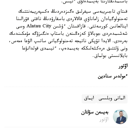
باسىمدىقتارىنا بەيىمدەلۋى ءتيىس.
قىتاي تاجىريبەسى سيفرلىق ەگىزدەردىڭ ەكسپەريمەنتتىك
تەحنولوگيادان زاماناۋي قالالاردى باسقارۋدىڭ ناقتى قۇرالىنا
اينالعانىن كورسەتتى. قازاقستان ءۇشىن Alatau City وسى
شەشىمدەردى جوبالاۋ كەزەڭىنەن باستاپ ەنگىزۋگە مۇمكىندىك
بەرەدى. الايدا تۇپكى ناتيجە تەحنولوگيانى ساتىپ الۋعا ەمەس،
ونى ۇلتتىق ەرەكشەلىككە بەيىمدەپ، ءتيىمدى قولدانۋعا
بايلانىستى بولماق.
اۆتور
ءمولدىر سنادين
الماتى وبلىسى
ايماق
بەيسەن سۇلتان
اۆتور