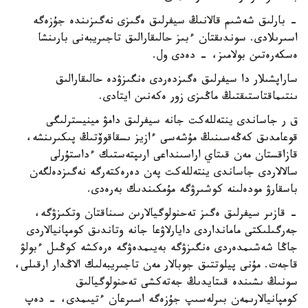
- بارلىق شەشىم قالانىڭ سيفرلىق ەگىزى نەگىزىندە جۇزەگە
اسىرىلادى. سوندىقتان ءبىز حالىقارالىق تاجىريبەنى بارىنشا
ەسكەرەتىن بولامىز، - دەدى ول.
ساراپشىلار دا سيفرلىق ەگىزدەردى ەنگىزۋدە حالىقارالىق
ىنتىماقتاستىقتىڭ ماڭىزى زور ەكەنىن ايتادى.
ق ر جاساندى ينتەللەكت جانە سيفرلىق دامۋ مينيسترلىگى
قوعامدىق كەڭەسىنىڭ مۇشەسى ءازيز ىسقاقوۆتىڭ پىكىرىنشە،
قازاقستان مەن قىتاي اراسىنداعى ارىپتەستىك ءداستۇرلى
سالالاردى جاساندى ينتەللەكت پەن دەرەكتەرگە نەگىزدەلگەن
باسقارۋ مودەلىنە كوشىرۋگە مۇمكىندىك بەرەدى.
- قازىر سيفرلىق ەگىز تەحنولوگيالارىن سىناقتان وتكىزۋگە،
جەرگىلىكتى مامانداردى دايارلاۋعا جانە وتاندىق كومپانيالاردى
جاڭا شەشىمدەردى ەنگىزۋگە بەيىمدەۋگە ەرەكشە كوڭىل ءبولۋ
قاجەت. مۇنى پيلوتتىق جوبالار مەن تاجىريبەلىك الاڭدار ارقىلى،
سونىڭ ىشىندە قىتايدىڭ جەتەكشى تەحنولوگيالىق
كومپانيالارىمەن بىرلەسىپ جۇزەگە اسىرعان ءتيىمدى، - دەپ