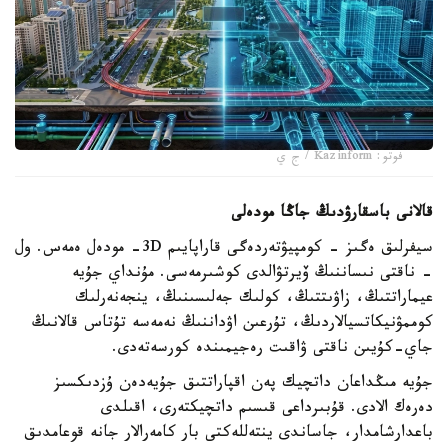
فوتو: Kazinform / ج ي
قالانى باسقارۋدىڭ جاڭا مودەلى
سيفرلىق ەگىز - كومپيۋتەردەگى قاراپايىم 3D- مودەل ەمەس. ول
- ناقتى نىساننىڭ ۆيرتۋالدى كوشىرمەسى. مۇنداي جۇيە
عيماراتتىڭ، زاۋىتتىڭ، كولىك جەلىسىنىڭ، ينجەنەرلىك
كوممۋنيكاتسيالاردىڭ، تۇرعىن اۋداننىڭ نەمەسە تۇتاس قالانىڭ
جاي-كۇيىن ناقتى ۋاقىت رەجيمىندە كورسەتەدى.
جۇيە مىڭداعان داتچيك پەن اقپاراتتىق جۇيەدەن ۇزدىكسىز
دەرەك الادى. قۇبىرداعى قىسىم داتچيكتەرى، اقىلدى
باعدارشامدار، جاساندى ينتەللەكتى بار كامەرالار جانە قوعامدىق