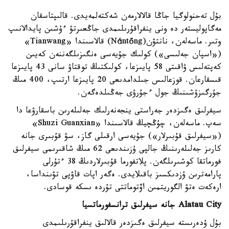
بۇل تەحنولوگيا جاڭا قالالارمەن شەكتەلمەيدى. قالىپتاسقان
مەگاپوليستەر دە ونى ينفراقۇرىلىمدى جاڭعىرتۋ ءۇشىن پايدالانىپ
وتىر. ماسەلەن، نانتۋن(Nántōng) قالاسىندا «Tianwang»
(«اسپان جەلىسى») كولىك جۇيەسى ەنگىزىلگەننەن كەيىن
كەپتەلىس ۋاقىتى 58 پايىزعا، كولىكتىڭ توقتاۋ سانى 43 پايىزعا
قىسقارعان. قوزعالىس جىلدامدىعى 20 پايىزعا ارتىپ، 400 مىڭ
جۇرگىزۋشىنىڭ جول ءجۇرۋى جەڭىلدەگەن.
سيفرلىق ەگىزدەر جەراستى ينجەنەرلىك جەلىلەرىن باسقارۋعا دا
سەپ. ماسەلەن، چۇڭچيڭ قالاسىندا «Shuzi Guanxian»
(«سيفرلىق قۇبىرلار») جۇيەسى ارقىلى گاز، سۋ قۇبىرى جانە
كارىز جەلىلەرىنىڭ جالپى ۇزىندىعى 62 مىڭ شاقىرىمى سيفرلىق
فورماتقا كوشىرىلگەن. پلاتفورما قۇبىرلاردىڭ 38 ءتۇرلى
پارامەترىن ۇزدىكسىز باقىلايدى. ەگەر اپات قاۋپى تۋىنداسا،
ارەكەت ەتۋ الگوريتمىن اۆتوماتتى تۇردە ىسكە قوسادى.
Alatau City جانە سيفرلىق ترانسفورماتسيا
بۇل ۇدەرىستە سيفرلىق ەگىزدەر قالالىق ينفراقۇرىلىمدى