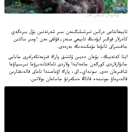
ۆيدەودان الىنعان كادر
تابيعاتتاعى ەركىن تىرشىلىگىنەن سىر شەرتەتىن بۇل بىرەگەي
كادرلار قوڭىر ايۋدىڭ تابيعي مىنەز-قۇلقى مەن ءومىر سالتىن
جاقىنىراق تانۋعا مۇمكىندىك بەرەدى.
ايتا كەتەيىك، بۇعان دەيىن ۇلتتىق پارك قىزمەتكەرلەرى جابايى
جانۋارلاردى كورگەن جاعدايدا ولاردى تاماقتاندىرۋعا تىرىسپاۋعا
شاقىرعان ەدى. سونداي-اق، پارك اۋماعىندا تاماق قالدىقتارىن
قالدىرماۋ جونىندە قاتاڭ ەسكەرتۋ جاساعان بولاتىن.