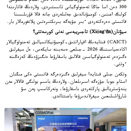
جالپى، WAIC 2026 كورمەسىندە 1100 دەن استام قاتىسۋشى
300 دەن اسا جاڭا تەحنولوگيانى تانىستىردى. ولاردىڭ قاتارىندا
كولىك اعىنىن، كوممۋنالدىق جەلىلەردى جانە قالا قۇرىلىسىنا
قاتىستى دەرەكتەردى ءبىر جۇيەگە بىرىكتىرەتىن پلاتفورمالار بار.
سيۋنان(
ng'ān
ó
Xi
) تاجىريبەسى نەنى كورسەتتى؟
(CAICT) قىتايدىڭ اقپاراتتىق-كوممۋنيكاتسيالىق تەحنولوگيالار
اكادەمياسىنىڭ 2026 -جىلعى ەسەبىنە سايكەس، ەل سيفرلىق
ەگىزدەر تەحنولوگياسىن قالالىق باسقارۋعا ەنگىزۋدىڭ كەزەڭىنە
ءوتتى.
وتكەن جىلى قىتايدا سيفرلىق ەگىزدەرگە قاتىستى ەكى مىڭنان
استام جوبا جۇزەگە اسىرىلعان. ولاردىڭ باسىم بولىگى قالالار مەن
يندۋستريالىق پاركتەردى باسقارۋعا، ونەركاسىپ پەن سۋ
شارۋاشىلىعىن سيفرلاندىرۋعا باعىتتالدى.