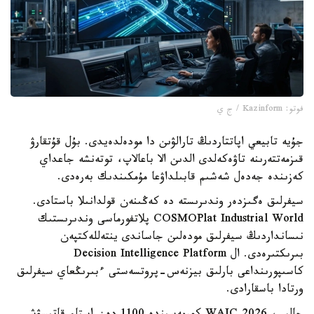
فوتو: Kazinform / ج ي
جۇيە تابيعي اپاتتاردىڭ تارالۋىن دا مودەلدەيدى. بۇل قۇتقارۋ
قىزمەتتەرىنە تاۋەكەلدى الدىن الا باعالاپ، توتەنشە جاعداي
كەزىندە جەدەل شەشىم قابىلداۋعا مۇمكىندىك بەرەدى.
سيفرلىق ەگىزدەر وندىرىستە دە كەڭىنەن قولدانىلا باستادى.
COSMOPlat Industrial World پلاتفورماسى وندىرىستىك
نىسانداردىڭ سيفرلىق مودەلىن جاساندى ينتەللەكتپەن
بىرىكتىرەدى. ال Decision Intelligence Platform
كاسىپورىنداعى بارلىق بيزنەس-پروتسەستى ءبىرىڭعاي سيفرلىق
ورتادا باسقارادى.