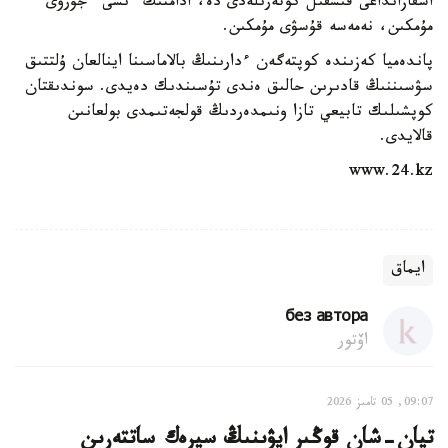
اسقازانداعى قىشقىل كوتەرىلەدى دە، ادامنىڭ ءىشى ءجۇرۋى
مۇمكىن، نەمەسە قۇسۋى مۇمكىن.
پاندەميا كەزىندە كوپتەگەن ءدارىنىڭ بالاماسىنا اينالعان ۇلتتىق
سۋسىننىڭ قادىرىن حالىق ەندى تۇسىندىك دەيدى. سوندىقتان
كوپشىلىك تابيعي تازا ونىمدەردىڭ قولجەتىمدى بولعانىن
قالايدى.
www.24.kz
ايماق
без автора
اۆتور
09:07, 05 تامىز 2026
تيان-شان قوڭىر ايۋىنىڭ سيرەك ساتتەرىن