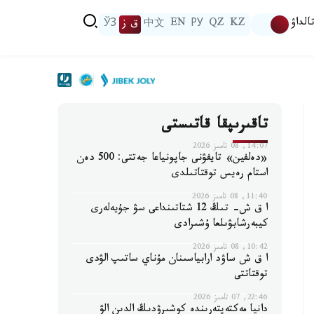
الداۋ
KZ
QZ
РУ
EN
中文
ق ز
ЎЗ
تاقىرىپقا قاتىستى
14:07, 08 تامىز 2026
«دەلفين» تايفۋنى جاپونياعا جەتتى: 500 دەن
استام رەيس توقتاتىلدى
11:40, 08 تامىز 2026
ا ق ش- تىڭ 12 شتاتىنداعى سۋ جۇيەلەرى
كيبەرشابۋىلعا ۇشىرادى
10:42, 08 تامىز 2026
ا ق ش ساۋد ارابياسىنان مۇناي ساتىپ الۋدى
توقتاتتى
22:46, 07 تامىز 2026
دانيا مەكتەپتەرىندە كوشىرۋدىڭ الدىن الۋ