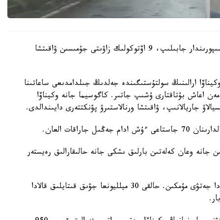
ەلدىڭ وڭتۇستىگىندەگى ارالداردا دۇكەندەر مەن كاسىپورىندار جابىلىپ، 9 اۆتوكولىك زاۋىتى جۇمىسىن ۋاقىتشا
 وكيناۆا ارالىنىڭ سولتۇستىگىندە جەلدىڭ جىلدامدىعى ساعاتىنا
 مەن اعاش بۇتاقتارى ۇشىپ جاتىر. كاگوسيما جانە وكيناۆا
جاراقات العان.
 جانە وعان كەلەتىن بارلىق ىشكى جانە حالىقارالىق رەيستەر
سينوپتيكتەردىڭ بولجامىنشا، تابيعي اپات شاڭحايعا دا جەتۋى مۇمكىن. حالقى 30 ميلليونعا جۋىق قىتايلىق قالادا
ر.