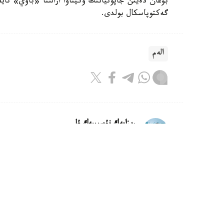
گەكتوپاسكال بولدى.
الەم
ريزابەك نۇسىپبەك ۇلى
اۆتور
11:40, 08 تامىز 2026
ا ق ش- تىڭ 12 شتاتىنداعى سۋ جۇيەلەرى كيبەرشابۋىلعا ۇشىرادى