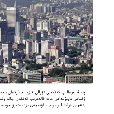
ونىڭ جوعالىپ كەتكەنى تۋرالى قىزى حابارلاعان، دەپ
ۇقساس مازمۇنداعى حات قالدىرىپ كەتكەن جانە ونىڭ ت
يتتەرىن قولدانا وتىرىپ، اۋقىمدى ىزدەستىرۋ جۇمىست