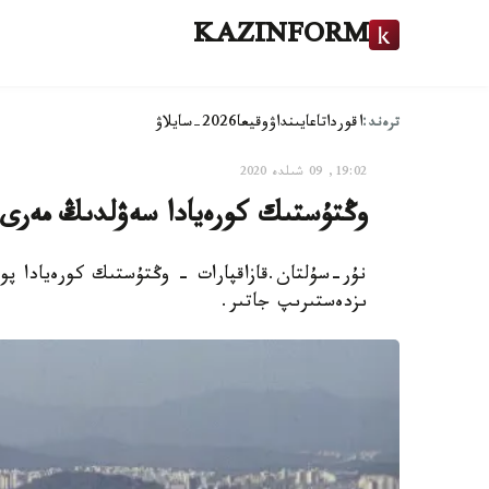
KAZINFORM
ترەند:
اقوردا
تاعايىنداۋ
وقيعا
2026-سايلاۋ
19:02, 09 شىلدە 2020
وڭتۇستىك كورەيادا سەۋلدىڭ مەرى 
نۇر-سۇلتان.قازاقپارات - وڭتۇستىك كورەيادا پو
ىزدەستىرىپ جاتىر.