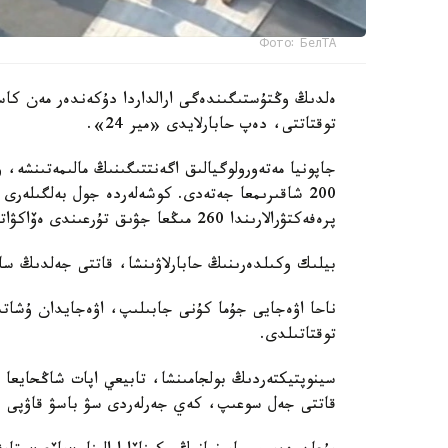
Фото: БелТА
توقتاتتى، دەپ حابارلايدى «مير 24».
جاپونيا مەتەورولوگيالىق اگەنتتىگىنىڭ مالىمەتىنشە،
200 شاقىرىمعا جەتەدى. كوشەلەردە جول بەلگىلەرى
پرەفەكتۋرالارىندا 260 مىڭعا جۋىق تۇرعىندى ەۆاكۋاتسيالاۋ جاريالانىپ، ۋاقىتشا ورنالاستىرۋ پۋنكتتەرى دايىندالدى.
بيلىك وكىلدەرىنىڭ حابارلاۋىنشا، قاتتى جەلدىڭ سالدارىنان 70 جاستاعى ءۇش ادام جەڭىل 
ناحا اۋەجايى جۇما كۇنى جابىلىپ، اۋەجايدان ۇشاتىن
توقتاتىلدى.
قاتتى جەل سوعىپ، كەي جەرلەردى سۋ باسۋ قاۋپى با