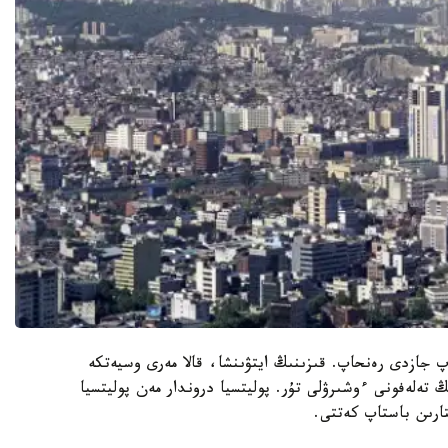
 جازدى رەنحاپ. قىزىنىڭ ايتۋىنشا، قالا مەرى وسيەتكە
ەلەفونى ءوشىرۋلى تۇر. پوليتسيا دروندار مەن پوليتسيا
ارىن باستاپ كەتتى.