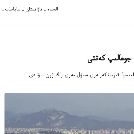
الەمدە
قازاقستان
ساياسات
ت
جوعالىپ كەتتى
ليتسيا قىزمەتكەرلەرى سەۋل مەرى پاك ۆون سۋندى