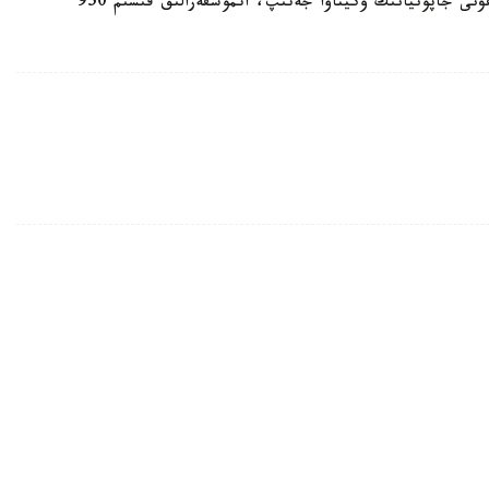
بۇعان دەيىن جاپونيانىڭ وكيناۆا ارالىنا «باۆي» تايفۋنى جاپونيانىڭ وكيناۆا جەتىپ، اتموسفەرالىق قىسىم 950