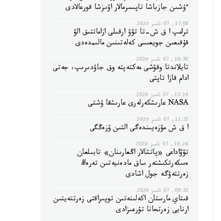
ءۇشىن جازباشا تاپسىرمالار اۋىزشا قورعالادى
17:08, 07 تامىز 2026
ترامپ ا ق ش-تا تۋۋ ارقىلى ازاماتتىق الۋ
قۇقىعىن جويعىسى كەلەتىنىن مالىمدەدى
16:30, 07 تامىز 2026
تايلاندتا وقۋشى مەكتەپتە وق جاۋدىرىپ، جەتى
ادام قازا تاپتى
13:24, 07 تامىز 2026
NASA عارىشكەرلەرى عارىشقا ۇشتى
11:25, 07 تامىز 2026
ا ق ش مۋزەيىندەگى التىن ۇزەڭگى
10:24, 07 تامىز 2026
تۋۆاداعى «پاتشالار اڭعارىنان» تابىلعان
ەسكەرتكىشتەر ساق مادەنيەتىن تەرەڭ
زەرتتەۋگە جول اشادى
09:52, 07 تامىز 2026
قىتاي مارستان اكەلىنەتىن توپىراقتى زەرتتەيتىن
ارنايى زەرتحانا تۇرعىزادى