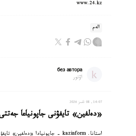
www.24.kz
الەم
без автора
اۆتور
14:07, 08 تامىز 2026
«دەلفين» تايفۋنى جاپونياعا جەتتى: 500 دەن استام رەيس توقتاتى
استانا. kazinform - جاپونيادا «دەلفين» تايفۋنىنا بايلانىستى 500 دەن استام اۋە رەيسى توقتاتىلدى.