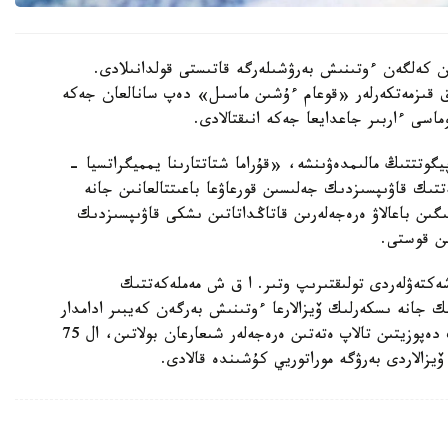
ان كەلگەن ءوتىنىش بەرۋشىلەرگە قاتىستى قولدانىلادى.
ىق قىزمەتكەرلەر «قوعام ءۇشىن ماسىل» دەپ سانالعان جەكە
ماسى ءاربىر جاعدايعا جەكە انىقتالادى.
گوتتتىڭ مالىمدەۋىنشە، «قۇراما شتاتتارىنا يمميگراتسيا -
تتىك قاۋىپسىزدىك جەلىسىن قورعاۋعا باعىتتالعانىن جانە
ىن باعالاۋ ەرەجەلەرىن قاتاڭداتاتىن ىشكى قاۋىپسىزدىك
ىن قوستى.
شەكتەۋلەردى تولىقتىرىپ وتىر. ا ق ش مەملەكەتتىك
ك جانە ىسكەرلىك ۆيزالارعا ءوتىنىش بەرگەن كەيبىر ادامدار
ءۇشىن 20 مىڭ ا ق ش دوللارىنا دەيىنگى كەپىلدىك دەپوزيتىن تالاپ ەتەتىن ەرەجەلەر شىعارعان بولاتىن، ال 75
 ۆيزالاردى بەرۋگە موراتوريي كۇشىندە قالادى.