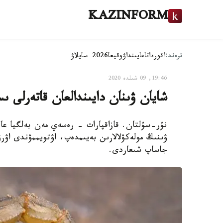
KAZINFORM
ترەند:
اقوردا
تاعايىنداۋ
وقيعا
2026-سايلاۋ
19:46, 09 شىلدە 2020
شايان ۋىنان دايىندالعان قاتەرلى ى
ۋىنىڭ مولەكۋلالارىن بەيىمدەپ، اۋتويممۋندى اۋرۋ
جاساپ شىعاردى.