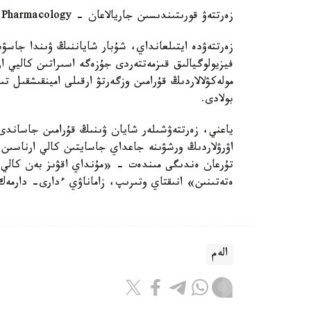
زەرتتەۋ قورىتىندىسىن جاريالاعان - Frontiers in Pharmacology عىلىمي جۋرنالى.
زەرتتەۋدە ايتىلعانداي، شۇبار شاياننىڭ ۋىندا جاس
فيزيولوگيالىق قىزمەتتەردى جۇزەگە اسىراتىن كاليي ار
مولەكۋلالاردىڭ قۇرامىن وزگەرتۋ ارقىلى امينقىشقىل 
بولادى.
ياعني، زەرتتەۋشىلەر شايان ۋىنىڭ قۇرامىن جاساندى 
اۋرۋلاردىڭ ورشۋىنە جاعداي جاسايتىن كالي ارناسىن ب
تۇرعان ەندىگى مىندەت - «مۇنداي اقۋىز بەن كالي ار
ەتەتىنىن» انىقتاي وتىرىپ، زاماناۋي ءدارى- دارمە
الەم