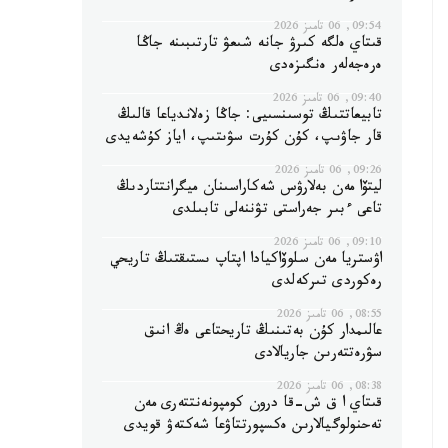
09:54, 06 تامىز 2026
قىتاي ەلگە كىرۋ جانە شىعۋ تارتىبىنە جاڭا
ەرەجەلەر ەنگىزەدى
09:40, 06 تامىز 2026
تابيعاتتىڭ توسىنسىيى: جاڭا زەلاندياعا قالىڭ
قار جاۋىپ، كۇن كۇرت سۋىتىپ، اياز كۇشەيدى
09:26, 06 تامىز 2026
ليتۆا مەن بەلارۋس شەكاراسىنان ميگرانتتاردىڭ
تاعى ءبىر جەراستى تۋننەلى تابىلدى
09:10, 06 تامىز 2026
اۋستريا مەن سلوۆاكيادا اپتاپ ىستىقتىڭ تاريحي
رەكوردى تىركەلدى
08:55, 06 تامىز 2026
عالىمدار كۇن بەتىنىڭ تاريحتاعى ەڭ انىق
سۋرەتتەرىن جاريالادى
08:38, 06 تامىز 2026
قىتاي ا ق ش-قا درون كومپونەنتتەرى مەن
تەحنولوگيالارىن ەكسپورتتاۋعا شەكتەۋ قويدى