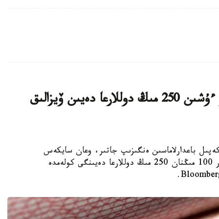
ا ق ش كەيبىر ءوتىنىش بەرۋشىلەر ءۇشىن 250 مىڭ دوللارعا دەيىن ۆيزالىق
ا ۆيزالىق كەپىل باعدارلاماسىن ەنگىزىپ جاتىر، وعان سايكەس
يمميگراتسيالىق ۆيزاعا كەيبىر ءوتىنىش بەرۋشىلەر 100 مىڭنان 250 مىڭ دوللارعا دەيىنگى كولەمدە