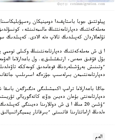
Фото: coximmigration.com
پيلوتتىق جوبا باستاپقىدا دومينيكان رەسپۋبليكاسىن
مەملەكەتتىك دەپارتامەنتتىڭ مالىمەتىنشە، كونسۋلد
تۇلعالاردان كەپىلدىك تالاپ ەتە الادى. كەپىلدىك سو
ا ق ش مەملەكەتتىك دەپارتامەنتىنىڭ وكىلى توممي پي
بۇل قۇقىق ەمەس، ارتىقشىلىق». ول باعدارلاما الەۋمە
ءوتىنىش بەرۋشىلەردىڭ قوعامدىق كومەككە تاۋەلدىلىگ
دەپارتامەنتىمەن بىرلەسىپ جۇزەگە اسىرىلىپ جاتقان
جاڭا باعدارلاما ترامپ اكىمشىلىگى ەنگىزگەن باسقا 
دەپارتامەنتى بۇعان دەيىن «ۆ» كاتەگوريالى تۋريستى
ەلدىڭ ازاماتتارىنا قاتىستى ءبىرقاتار يمميگراتسيالىق
الەم