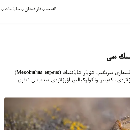
الەمدە
قازاقستان
ساياسات
ت
سىك ەمى
نۇر-سۇلتان. قازاقپارات - رەسەي مەن بەلگيا عالىمدارى بىرىگىپ شۇبار شاياننىڭ (Mesobuthus eupeus)
لاردى، كەيبىر ونكولوگيالىق اۋرۋلاردى ەمدەيتىن ءدارى