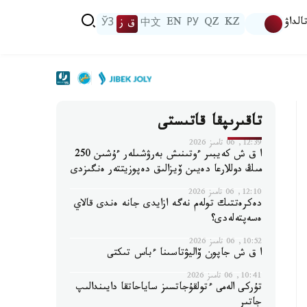
الداۋ
KZ
QZ
РУ
EN
中文
ق ز
ЎЗ
تاقىرىپقا قاتىستى
12:39, 06 تامىز 2026
ا ق ش كەيبىر ءوتىنىش بەرۋشىلەر ءۇشىن 250
مىڭ دوللارعا دەيىن ۆيزالىق دەپوزيتتەر ەنگىزدى
12:10, 06 تامىز 2026
دەكرەتتىك تولەم نەگە ازايدى جانە ەندى قالاي
ەسەپتەلەدى؟
10:52, 06 تامىز 2026
ا ق ش جاپون ۆاليۋتاسىنا ءباس تىكتى
10:41, 06 تامىز 2026
تۇركى الەمى ءتولقۇجاتسىز ساياحاتقا دايىندالىپ
جاتىر