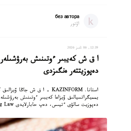
без автора
اۆتور
12:39, 06 تامىز 2026
دەپوزيتتەر ەنگىزدى
استانا. KAZINFORM – ا ق ش جاڭ
دەپوزيت سالۋى ءتيىس، دەپ حابارلايدى Bloomberg Law.