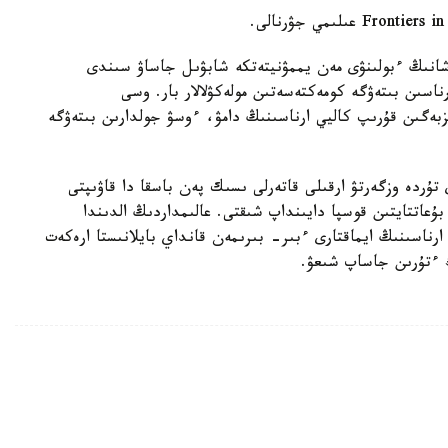
ۋشانىڭ ءبولىنۋى مەن يممۋنيتەتكە شابۋىل جاساۋ سىندى
ناسىن بىتەۋگە كومەكتەسەتىن مولەكۋلالار بار. وسى
تىزبەگىن قۇرىپ كاليي ارناسىنىڭ دامۋ، ءوسۋ جولدارىن بىتەۋگە
تۇردە وزگەرتۋ ارقىلى قاتەرلى ىسىك پەن باسقا دا قاۋىپتى
ۇعاتتايتىن قوسپا دايىنداپ شىقتى. عالىمداردىڭ الدىندا
ناسىنىڭ ايماقتارى ءبىر- بىرىمەن قانداي بايلانىستا ارەكەت
ك ءتۇرىن جاساپ شىعۋ.