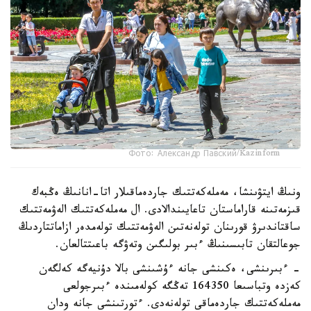
Фото: Александр Павский/Kazinform
ونىڭ ايتۋىنشا، مەملەكەتتىك جاردەماقىلار اتا-انانىڭ ەڭبەك
قىزمەتىنە قاراماستان تاعايىندالادى. ال مەملەكەتتىك الەۋمەتتىك
ساقتاندىرۋ قورىنان تولەنەتىن الەۋمەتتىك تولەمدەر ازاماتتاردىڭ
جوعالتقان تابىسىنىڭ ءبىر بولىگىن وتەۋگە باعىتتالعان.
- ءبىرىنشى، ەكىنشى جانە ءۇشىنشى بالا دۇنيەگە كەلگەن
كەزدە وتباسىعا 164350 تەڭگە كولەمىندە ءبىرجولعى
مەملەكەتتىك جاردەماقى تولەنەدى. ءتورتىنشى جانە ودان