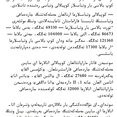
كوپ بالاسى بار وتباسىلار كوپبالالى وتباسى رەتىندە تانىلادى.
— كوپبالالى وتباسىلارعا ارنالعان مەملەكەتتىك جاردەماقى
وتباسىنىڭ تابىسىنا قاراماستان تاعايىندالادى. ونىڭ مولشەرى
ءتورت بالاسى بار وتباسىلارعا — 69330 تەڭگە، بەس بالاعا —
86673 تەڭگە، التى بالاعا — 104000 تەڭگە، جەتى بالاعا —
121360 تەڭگە. سەگىز جانە ودان كوپ بالاسى بار وتباسىلارعا
ءار بالاعا 17300 تەڭگەدەن تولەنەدى، — دەدى دەپارتامەنت
باسشىسى.
سونىمەن قاتار ماراپاتتالعان كوپبالالى انالارعا اي سايىن
مەملەكەتتىك جاردەماقى قاراستىرىلعان. «كۇمىس القا»
يەگەرلەرىنە — 27680 تەڭگە، ال «التىن القا»، «باتىر انا»
اتاعىن العان جانە 1، II دارەجەلى «انا داڭقى» وردەنىمەن
ماراپاتتالعان انالارعا 32000 تەڭگە كولەمىندە جاردەماقى
تولەنەدى.
سونداي-اق مۇگەدەكتىگى بار بالالاردى تاربيەلەپ وتىرعان اتا-
انالارعا اي سايىن مەملەكەتتىك جاردەماقى بەرىلەدى. بيىل ونىڭ