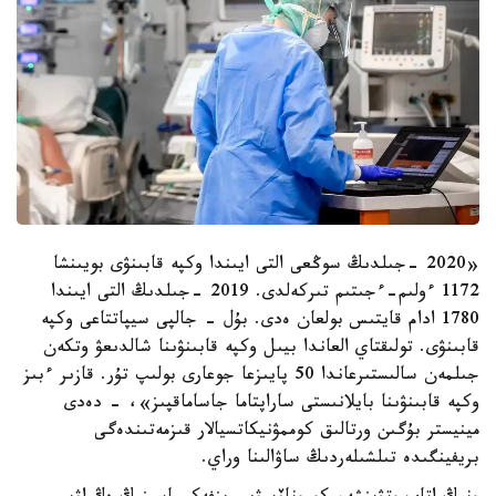
«2020 -جىلدىڭ سوڭعى التى ايىندا وكپە قابىنۋى بويىنشا
1172 ءولىم-ءجىتىم تىركەلدى. 2019 -جىلدىڭ التى ايىندا
1780 ادام قايتىس بولعان ەدى. بۇل - جالپى سيپاتتاعى وكپە
قابىنۋى. تولىقتاي العاندا بيىل وكپە قابىنۋىنا شالدىعۋ وتكەن
جىلمەن سالىستىرعاندا 50 پايىزعا جوعارى بولىپ تۇر. قازىر ءبىز
وكپە قابىنۋىنا بايلانىستى ساراپتاما جاساماقپىز»، - دەدى
مينيستر بۇگىن ورتالىق كوممۋنيكاتسيالار قىزمەتىندەگى
بريفينگىدە تىلشىلەردىڭ ساۋالىنا وراي.