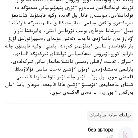
ونىڭ اتاپ وتۋىنشە، كوروناۆيرۋس ينفەكسياسىنىڭ ەڭ اۋىر
تۇرىنە قولدانىلاتىن ەم-دوم ءتۇرى پنيەۆمونيانى ەمدەۋگە دە
قولدانىلادى. سونىمەن قاتار ول الەمدە وكپە قابىنۋىنا شالدىعۋ
دەرەكتەرى وتكەن جىلعى ستاتيستيكالىق مالىمەتتەرگە قاراعاندا
بيىل ءبىرشاما جوعارى بولىپ تۇرعانىن ايتتى. «ايرىقشا نازار
اۋدارۋ مەن باقىلاۋدى قاجەت ەتەتىن مۇنداي رەسپيراتورلىق اۋرۋ
بار ناۋقاستار سانىن ءبىلۋىمىز كەرەك. ياعني، وكپە قابىنۋى جانە
بارلىق كوروناۆيرۋس ينفەكسياسى تولىقتاي تىركەۋگە الىنادى.
ءبىراق، تەست ارقىلى رەسمي ناقتىلانعاندار سانى تىركەلەدى.
بارلىعى تەستىلەۋدەن ءوتۋى ءۇشىن تەست سانىن قۋالاۋدىڭ
قاجەتى جوق. ول ورتا- اۋىر جانە اۋىر ناۋقاستارعا قاتىستى
شىناي جاعدايدى ءتۇسىنۋ ءۇشىن عانا قاجەت. سوعان باسا ءمان
بەرگەن ءجون»، - دەدى الەكسەي سوي.
بيلىك جانە ساياسات
без автора