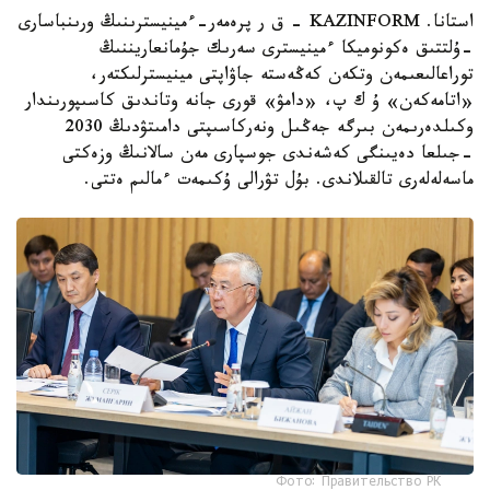
استانا. KAZINFORM - ق ر پرەمەر-ءمينيسترىنىڭ ورىنباسارى
-ۇلتتىق ەكونوميكا ءمينيسترى سەرىك جۇمانعاريننىڭ
توراعالىعىمەن وتكەن كەڭەستە جاۋاپتى مينيسترلىكتەر،
«اتامەكەن» ۇ ك پ، «دامۋ» قورى جانە وتاندىق كاسىپورىندار
وكىلدەرىمەن بىرگە جەڭىل ونەركاسىپتى دامىتۋدىڭ 2030
-جىلعا دەيىنگى كەشەندى جوسپارى مەن سالانىڭ وزەكتى
ماسەلەلەرى تالقىلاندى. بۇل تۋرالى ۇكىمەت ءمالىم ەتتى.
Фото: Правительство РК