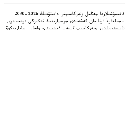
قاتىسۋشىلارعا جەڭىل ونەركاسىپتى دامىتۋدىڭ 2026-2030
-جىلدارعا ارنالعان كەشەندى جوسپارىنىڭ نەگىزگى ەرەجەلەرى
تانىستىرىلدى. ونەركاسىپ ۆيسە- ءمينيسترى ولجاس ساپاربەكوۆ
اتاپ وتكەندەي، قۇجات زاڭناما، ساتىپ الۋ تەتىگىن جەتىلدىرۋ،
«كولەڭكەلى» يمپورتقا قارسى ءىس-قيمىل، ينۆەستيتسيا تارتۋ،
وتاندىق برەندتى دامىتۋ مەن كادر دايارلاۋعا ارنالعان 28 ءىس-
شارانى قامتيدى.