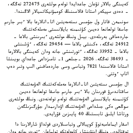
كەيىنگى بالالار تۋعان جاعدايدا تولەم مولشەرى 272475 تەڭگە،
- دەدى سپيكەر استانا قالاسىنىڭ كوممۋنيكاتسيالار الاڭىندا.
سونىمەن قاتار ول جۇمىس ىستەمەيتىن اتا-انالارعا بالا ءبىر جارىم
جاسقا تولعانعا دەيىن كۇتىمىنە بايلانىستى مەملەكەتتىك
جاردەماقى بەرىلەدى. بيىل ونىڭ مولشەرى ءبىرىنشى بالاعا -
24912 تەڭگە، ەكىنشى بالاعا — 29454 تەڭگە، ءۇشىنشى
بالاعا - 33952 تەڭگە، ءتورتىنشى جانە ودان كەيىنگى بالالارعا
- 38493 تەڭگە. 2026 -جىلعى 1- تامىزداعى جاعداي بويىنشا
استانا قالاسىندا 7821 وتباسى وسى جاردەماقىنى الىپ وتىر دەپ
اتاپ ءوتتى.
ال جۇمىس ىستەيتىن اتا-انالارعا مەملەكەتتىك الەۋمەتتىك
ساقتاندىرۋ قورىنان بالا ءبىر جارىم جاسقا تولعانعا دەيىن
كۇتىمىنە بايلانىستى الەۋمەتتىك تولەم تولەنەدى. ونىڭ مولشەرى
سوڭعى ەكى جىلداعى الەۋمەتتىك اۋدارىمدار جۇرگىزىلگەن
ورتاشا ايلىق تابىستىڭ 40 پايىزىن قۇرايدى.
اسقار ايماعامبەتوۆ كوپبالالى وتباسىلاردى قولداۋ شارالارىنا دا
توقتالدى. ونىڭ ايتۋىنشا، كامەلەتكە تولماعان ءتورت جانە ودان