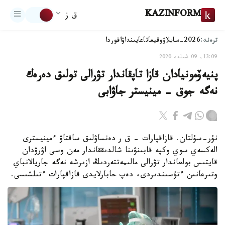
KAZINFORM
ق ز
ترەند:
2026-سايلاۋ
وقيعا
تاعايىنداۋ
اقوردا
13:09, 09 شىلدە 2020
پنيەۆمونيادان قازا تاپقاندار تۋرالى تولىق دەرەك
نەگە جوق - مينيستر جاۋابى
نۇر-سۇلتان. قازاقپارات – ق ر دەنساۋلىق ساقتاۋ ءمينيسترى
الەكسەي سوي وكپە قابىنۋىنا شالدىققاندار مەن وسى اۋرۋدان
قايتىس بولعاندار تۋرالى مالىمەتتەردىڭ ازىرشە نەگە جاريالانباي
وتىرعانىن ءتۇسىندىردى، دەپ حابارلايدى قازاقپارات ءتىلشىسى.