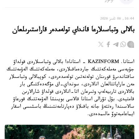
اۆتور
16:44, 06 تامىز 2026
بالالى وتباسىلارعا قانداي تولەمدەر قاراستىرىلعان
استانا. KAZINFORM - استانادا بالالى وتباسىلاردى قولداۋ
جۇيەسى مەملەكەتتىك جاردەماقىلاردى، مەملەكەتتىك الەۋمەتتىك
ساقتاندىرۋ قورىنان تولەنەتىن تولەمدەردى، كوپبالالى وتباسىلار
مەن ماراپاتتالعان انالاردى، سونداي-اق مۇگەدەكتىگى بار
بالالاردى تاربيەلەپ وتىرعان اتا-انالاردى قولداۋ شارالارىن
قامتيدى. بۇل تۋرالى استانا قالاسى بويىنشا الەۋمەتتىك قورعاۋ
سالاسىندا رەتتەۋ جانە باقىلاۋ دەپارتامەنتىنىڭ باسشىسى اسقار
ايماعامبەتوۆ مالىمدەدى.