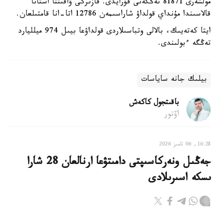
مولشەرى 81871 تەڭگەنى قۇرايدى. قازىرگى ۋاقىتتا استانا
قالاسىندا مۇنداي قولداۋ شاراسىمەن 12786 اتا-انا قامتىلعان.
ايتا كەتەيىك، بالالى وتباسىلاردى قولداۋعا بيىل 974 ميلليارد
تەڭگە ءبولىندى.
بيلىك جانە ساياسات
باقىتجول كاكەش
اۆتور
16:28, 06 تامىز 2026
جەڭىل ونەركاسىپتى دامىتۋعا ارنالعان 28 شارا
ىسكە اسىرىلادى