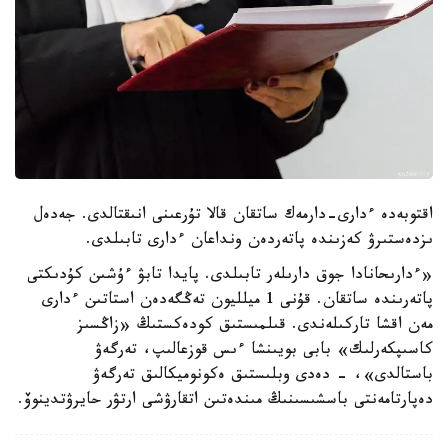
اقتوبەدە ءدارى-دارمەك ساتقان قالا تۇرعىنى انىقتالدى. جەدەل
ىزدەستىرۋ كەزىندە پاتەردەن ونداعان ءدارى تابىلدى.
«ءدارىحانادا جوق دارىلەر تابىلدى. پايدا تابۋ ءۇشىن كۇدىكتى
پاتەرىندە ساتقان. قۇنى 1 ميلليون تەڭگەدەن استاتىن ءدارى
مەن اقشا تاركىلەندى. قىلمىستىق كودەكستىڭ «زاڭسىز
كاسىپكەرلىك» بابى بويىنشا ءىس قوزعالىپ، تەرگەۋ
باستالدى»، - دەدى وبلىستىق ەكونوميكالىق تەرگەۋ
دەپارتامەنتى باسشىسىنىڭ مىندەتىن اتقارۋشى ارتۋر حايرۋتدينوۆ.