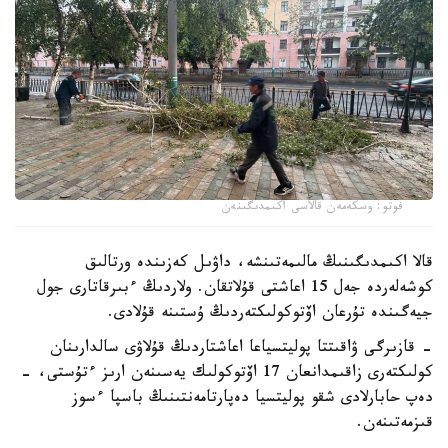
فوتو: وسكەمەن قالاسى اكىمدىگىنەن
قالا اكىمدىگىنىڭ مالىمەتىنشە، داۋىل كەزىندە ورتالىق
كوشەلەردە جەل 15 اعاشتى قۇلاتقان. ولاردىڭ ءبىرقاتارى جول
جيەگىندە تۇرعان اۆتوكولىكتەردىڭ ۇستىنە قۇلادى.
- قازىرگى ۋاقىتتا پوليتسياعا اعاشتاردىڭ قۇلاۋى سالدارىنان
كولىكتەرى زاقىمدانعان 17 اۆتوكولىك يەسىنەن ارىز ءتۇستى، -
دەپ حابارلادى شقو پوليتسيا دەپارتامەنتىنىڭ باسپا ءسوز
قىزمەتىنەن.