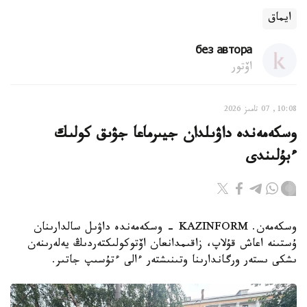
ايماق
без автора
اۆتور
10:08, 07 تامىز 2026
وسكەمەندە داۋىلدان جيىرماعا جۋىق كولىك
ءبۇلىندى
وسكەمەن. KAZINFORM - وسكەمەندە داۋىل سالدارىنان
ۇستىنە اعاش قۇلاپ، زاقىمدانعان اۆتوكولىكتەردىڭ يەلەرىنەن
ىشكى ىستەر ورگاندارىنا وتىنىشتەر ءالى ءتۇسىپ جاتىر.