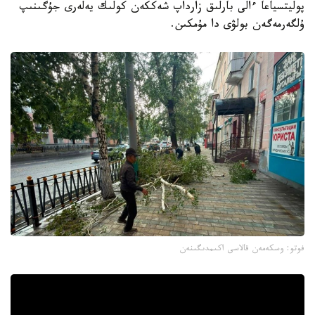
پوليتسياعا ءالى بارلىق زارداپ شەككەن كولىك يەلەرى جۇگىنىپ
ۇلگەرمەگەن بولۋى دا مۇمكىن.
فوتو: وسكەمەن قالاسى اكىمدىگىنەن