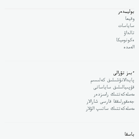
بوليمدەر
وقيعا
ساياسات
تالداۋ
ەكونوميكا
الەمدە
ءبىز تۋرالى
پايدالانۋشىلىق كەلىسىم
قۇپىيالىلىق ساياساتى
مەملەكەتتىك رامىزدەر
جەمقورلىققا قارسى شارالار
مەملەكەتتىك ساتىپ الۋلار
باسقا