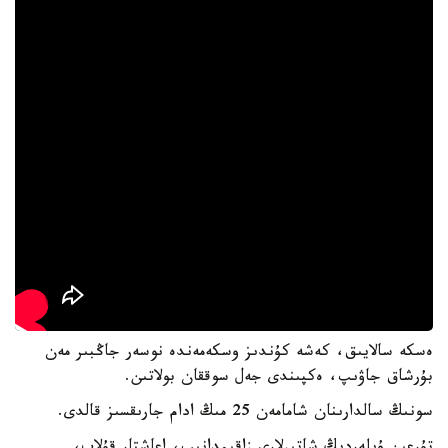
ەسكە سالايىق، كەشە كۇندىز وسكەمەندە نوسەر جاڭبىر مەن
بۇرشاق جاۋىپ، ەكپىندى جەل سوققان بولاتىن.
سونىڭ سالدارىنان شامامەن 25 مىڭ ادام جارىقسىز قالدى.