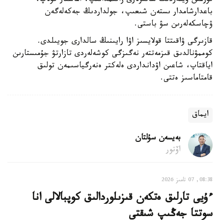
تۇرعىن ۇيلەردىڭ شاتىرلارى زاقىمدانىپ، اعاشتار قۇلاپ،
باعدارشامدار ىستەن شىعىپ، جولداردىڭ جەكەلەگەن
ۋچاسكەلەرىن سۋ باستى.
قازىرگى ۋاقىتتا قولايسىز اۋا رايىنىڭ سالدارى جويىلدى.
كوممۋنالدىق قىزمەتتەر نەگىزگى كوشەلەردى تازارتۋ جۇمىستارىن
اياقتاپ، شاعىن اۋدانداردى ەلەكتر ەنەرگياسىمەن تولىق
قامتاماسىز ەتتى.
ايماق
بەيسەن سۇلتان
اۆتور
08:38, 07 تامىز 2026
ءۇيى تارلىق ەتكەن قىزىلوردالىق كوپبالالى انا
سوتتا جەڭىپ شىقتى