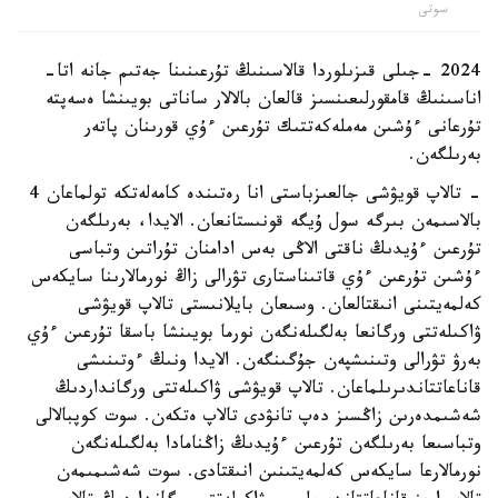
سوتى
2024 -جىلى قىزىلوردا قالاسىنىڭ تۇرعىنىنا جەتىم جانە اتا-
اناسىنىڭ قامقورلىعىنسىز قالعان بالالار ساناتى بويىنشا ەسەپتە
تۇرعانى ءۇشىن مەملەكەتتىك تۇرعىن ءۇي قورىنان پاتەر
بەرىلگەن.
- تالاپ قويۋشى جالعىزباستى انا رەتىندە كامەلەتكە تولماعان 4
بالاسىمەن بىرگە سول ۇيگە قونىستانعان. الايدا، بەرىلگەن
تۇرعىن ءۇيدىڭ ناقتى الاڭى بەس ادامنان تۇراتىن وتباسى
ءۇشىن تۇرعىن ءۇي قاتىناستارى تۋرالى زاڭ نورمالارىنا سايكەس
كەلمەيتىنى انىقتالعان. وسىعان بايلانىستى تالاپ قويۋشى
ۋاكىلەتتى ورگانعا بەلگىلەنگەن نورما بويىنشا باسقا تۇرعىن ءۇي
بەرۋ تۋرالى وتىنىشپەن جۇگىنگەن. الايدا ونىڭ ءوتىنىشى
قاناعاتتاندىرىلماعان. تالاپ قويۋشى ۋاكىلەتتى ورگانداردىڭ
شەشىمدەرىن زاڭسىز دەپ تانۋدى تالاپ ەتكەن. سوت كوپبالالى
وتباسىعا بەرىلگەن تۇرعىن ءۇيدىڭ زاڭنامادا بەلگىلەنگەن
نورمالارعا سايكەس كەلمەيتىنىن انىقتادى. سوت شەشىمىمەن