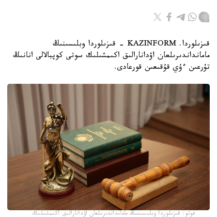
قىزىلوردا. KAZINFORM - قىزىلوردا وبلىسىنىڭ
مامانداندىرىلعان اۋدانارالىق اكىمشىلىك سوتى كوپبالالى انانىڭ
تۇرعىن ءۇي قۇقىعىن قورعادى.
فوتو: قىزىلوردا وبلىسىنىڭ مامانداندىرىلعان اۋدانارالىق اكىمشىلىك