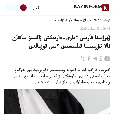
KAZINFORM
ق ز
ترەند:
2026-سايلاۋ
وقيعا
تاعايىنداۋ
اقوردا
09:43, 09 شىلدە 2020
ۆيرۋسقا قارسى ءدارى-دارمەكتى زاڭسىز ساتقان
قالا تۇرعىنىنا قىلمىستىق ءىس قوزعالدى
اقتوبە. قازاقپارات - اقتوبە وبلىستىق ەكونوميكالىق تەرگەۋ
دەپارتامەنتى ءدارى-دارمەكتى زاڭسىز ساتقان قالا تۇرعىنىن
ۇستادى، دەپ حابارلايدى قازاقپارات ءتىلشىسى.