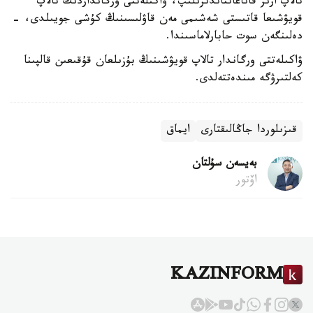
تالاپ ارىز قاناعاتتاندىرىلىپ، ۋاكىلەتتى ورگانداردىڭ تالاپ
قويۋشىعا قاتىستى شەشىمى مەن قاۋلىسىنىڭ كۇشى جويىلدى، -
دەلىنگەن سوت حابارلاماسىندا.
ۋاكىلەتتى ورگاندار تالاپ قويۋشىنىڭ بۇزىلعان قۇقىعىن قالپىنا
كەلتىرۋگە مىندەتتەلدى.
قىزىلوردا جاڭالىقتارى
ايماق
بەيسەن سۇلتان
اۆتور
KAZINFORM