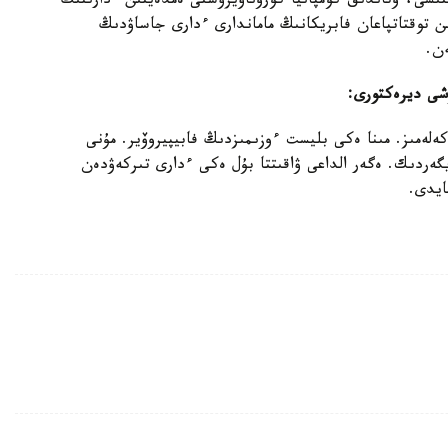
ستىسى، وتاندىق كومپانيا كوروناۆيرۋستى ەمدەيتىن ءدارىنىڭ
 توقتاتپاعان فابريكانىڭ ماماندارى ءدارى جاساۋدىڭ
ەن.
ۋشى ديرەكتورى:
كەلەمىز. مىنا ەكى بليست ءوزىمىزدىڭ فابيپيروۆير. مۇنى
يگەردىك. ەگەر الداعى ۋاقىتتا بۇل ەكى ءدارى تىركەۋدەن
تايدى.