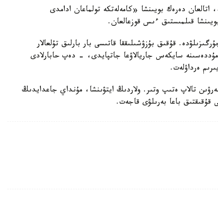
ە، اتالعان دەرەك بويىنشا «كامەلەتكە تولماعان ادامدى
بويىنشا قىلمىستىق ءىس قوزعالعان.
رگىزىلۋدە. قۇقىق بۇزۋشىلىققا قاتىسى بار بارلىق تۇلعالار
ۋ مۇددەسىنە سايكەس جاريالاۋعا جاتپايدى، - دەپ حابارلادى
ىرىم ەرداۋلەت.
بەرۋىن تالاپ ەتىپ وتىر. ولاردىڭ ايتۋىنشا، مۇنداي جاعدايدىڭ
ى قۇقىقتىق باعا بەرىلۋى قاجەت.