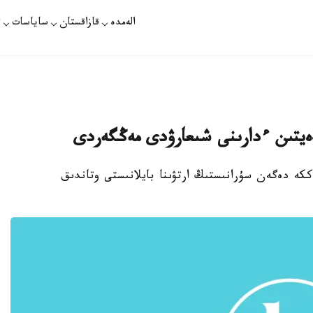
الەمدە
قازاقستان
ساياسات
ت
دەيتىن ءدارىنى شىعارۋدى مەڭگەردى
ەككە دەگەن سۇرانىستىڭ ارتۋىنا بايلانىستى وتاندىق