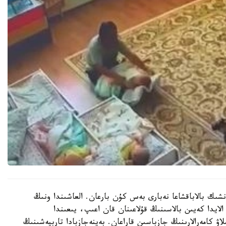
نشىك بالاباقشاعا نەبارى بەس كۇن بارعان. العاشىندا ونىڭ
الايدا كەيىن بالاسىنىڭ قۇلاعىنان قان اعىپ، يىعىندا
لاۋ كامەرالارىنىڭ جازباسىن قاراعان. بەينەجازبادا تاربيەشىنىڭ