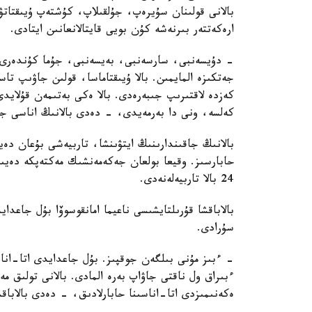
بالانى قولىنان سۇيرەپ، جۇلقىلاپ، كۇشتەپ ۇيىقتاتۋ
ارەكەتتەر بىرنەشە كۇن بويى قايتالانعانىن ايتادى.
- دۇيسەنبى، سارسەنبى، بەيسەنبى، جۇما كۇندەرى ء
جەتكىزە المايمىن. بالا ۇيىقتاماسا، قولىن جاۋىپ ت
كەزدە لاقتىرىپ جىبەرەدى. بالا ەكى بەتىمەن قۇلايد
كەلسە، ونى دا بەرمەيدى، - دەدى بالانىڭ اناسى جا
بالانىڭ جاقىندارىنىڭ ايتۋىنشا، تاربيەشى بۇعان دە
حابارسىز. وقيعا بولعان جەكەمەنشىك مەكتەپكە دەيىن
24 بالا تاربيەلەنەدى.
بالاباقشا قۇرىلتايشىسى ناعيما امانقوسوۆا بۇل جاعد
سۇرادى.
- ءبىز مۇنى بىلگەن جوقپىز. بۇل جاعدايدى اتا-انا
ءبىراق ول ناقتى جاۋاپ بەرە المادى. بالانى تولىق 
ەكەنىمىزدى اتا-اناسىنا حابارلادىق، - دەدى بالاباق