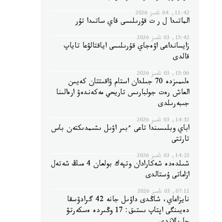
11:42, 04 تامىز 2026
الماتىدا ل ر ت قۇرىلىسى قاي ساتىدا تۇر
15:42, 03 تامىز 2026
زايسانداعى اۋەجاي قۇرىلىسى اياقتالۋعا تاياپ
قالدى
15:06, 03 تامىز 2026
ەلىمىزدە 70 جىلدان استام ۋاقىتتان كەيىن
العاش رەت جولبارىس تاريحي مەكەندەۋ ارەالىنا
جىبەرىلدى
14:52, 03 تامىز 2026
اباي وبلىسىندا تاعى ءبىر اۋىل ىشىمدىكتەن باس
تارتتى
14:23, 03 تامىز 2026
شىلدەدە شەكارادان وتپەك بولعان 4 مىڭ شەتەل
ازاماتى ۇستالدى
07:12, 03 تامىز 2026
نايزاعاي، شاڭدى داۋىل جانە 42 گرادۋسقا
دەيىنگى اپتاپ ىستىق: 17 وڭىردە ەسكەرتۋ