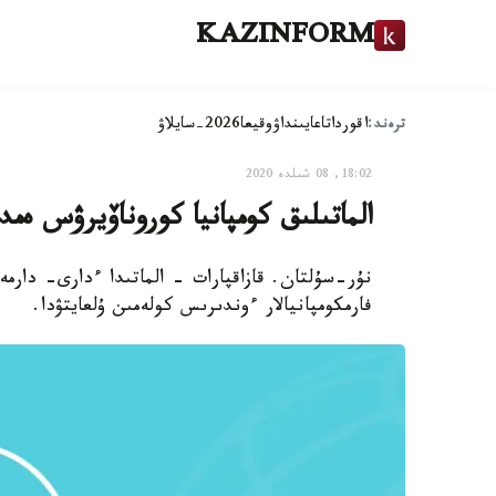
KAZINFORM
ترەند:
اقوردا
تاعايىنداۋ
وقيعا
2026-سايلاۋ
18:02, 08 شىلدە 2020
الماتىلىق كومپانيا كوروناۆيرۋس ەم
نۇر-سۇلتان. قازاقپارات - الماتىدا ءدارى- دارم
فارمكومپانيالار ءوندىرىس كولەمىن ۇلعايتۋدا.