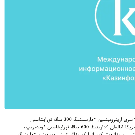
ماسەلەن، قالاداعى فارماتسيەۆتيكالىق فابريكالاردىڭ ءبىرى ازيتروميتسين ءدارىسىنىڭ 300 مىڭ قوراپشاسىن
شىعارۋدى جوسپارلاپ وتىر. تەك وتكەن جىلى عانا فابريكا اتالعان ءدارىنىڭ 600 مىڭ قوراپشاسىن ءوندىرىپ،