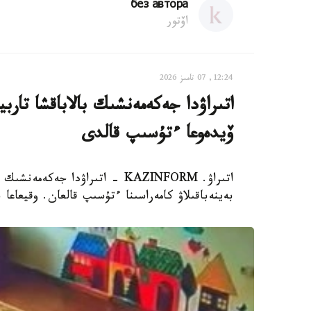
без автора
اۆتور
12:24, 07 تامىز 2026
اتىراۋدا جەكەمەنشىك بالاباقشا تار
ۆيدەوعا ءتۇسىپ قالدى
اتىراۋ. KAZINFORM - اتىراۋدا 
بەينەباقىلاۋ كامەراسىنا ءتۇسىپ قالعان. وقيعاعا