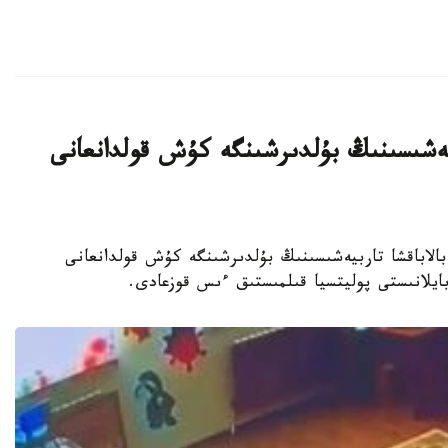
بيەشىسىنىڭ بۇلدىرشىنگە كۇش قولدانعانى
جەكەمەنشىك بالاباقشا تاربيەشىسىنىڭ بۇلدىرشىنگە كۇش قولدانعانى
 بايلانىستى پوليتسيا قىلمىستىق ءىس قوزعادى.