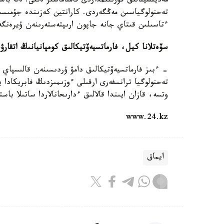
مەديتسينالىق قۇرىلىمداردى قامتاماسىز ەتتى. ەڭ با
تەحنولوگياسىن مەڭگەردى. كارانتين كەزىندە جۇمىسىن
ءتاسىلىن قىتاي جانە جاپون ارىپتەستەرىنەن ۇيرەنگ
سۆەتلانا كيل، فارماتسيەۆتيكالىق كومپانيانىڭ اتقار
- ءبىز فارماتسيەۆتيكالىق دامۋ ۇردىسىنەن قالىسپاي 
تەحنولوگيا ترانسفەرى ارقىلى ءوزىمىزدىڭ فابريكادا 
وتسە، قازان ايىندا قالالىق ءدارىحانالاردا ساتىلا باس
www.24.kz
ايماق