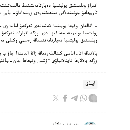
اتىراۋ وبلىستىق پوليتسيا دەپارتامەنتىنىڭ مالىمەتىنش
تاربيەلەۋ جونىندەگى مىندەتتەردى ورىنداماۋ» بابى 
- اتالعان وقيعا بويىنشا كەشەندى تەرگەۋ امالدارى جۇ
پوليتسيا بولىمىنە جەتكىزىلدى. وزگە اقپارات تەرگە
وبلىستىق پوليتسيا دەپارتامەنتىنىڭ رەسمي وكىلى مەي
بالانىڭ اتا-اناسى كىنالىلەردىڭ زاڭ الدىندا جاۋاپ 
وزگە بالالارعا قايتالانباۋى ءۇشىن وقيعاعا جان-جاقت
ايماق
بەيسەن سۇلتان