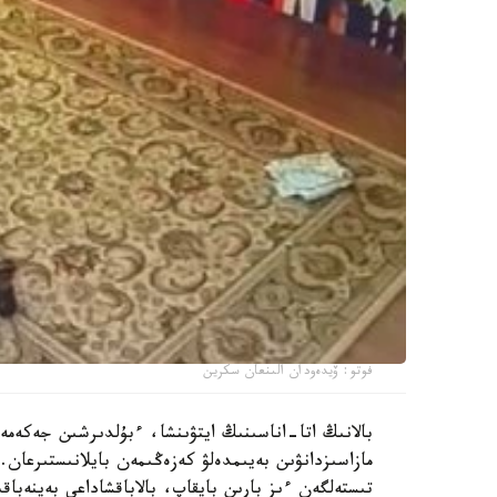
فوتو: ۆيدەودان الىنعان سكرين
بالانىڭ اتا-اناسىنىڭ ايتۋىنشا، ءبۇلدىرشىن جەكەمە
مازاسىزدانۋىن بەيىمدەلۋ كەزەڭىمەن بايلانىستىرعان. 
تىستەلگەن ءىز بارىن بايقاپ، بالاباقشاداعى بەينەباقى