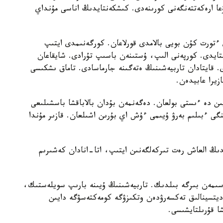
عا ارەكەتتەنگەنى كورىنەدى. كىشكەنتايدىڭ اناسى مۇنداي
تورت كۇن بويى بالامدى قورلاعان. كورگەنىمدى ايتىپ
استايدى. كورپەنى الىپ، ۇستىنەن باسىپ تۇرادى. شايقاعان
ى. قايتادان تاربيەشىنىڭ ەتەگىنە جارماسادى. تاماق ىشكىسى
زيرا عابيدەن.
يىن دە ءىستى بولعان. دەگەنمەن بۇدان بالاباقشا باسشىلىعى
گى ءبىلىم بەرۋ ۇيىمى ءۇش اي بۇرىن اشىلعان. قازىر مۇندا
ايدىڭ العاش رەت تىركەلگەنىن ايتىپ، اتا-انادان كەشىرىم
سىمەن بىرگە بىلدىك. تاربيەشىنىڭ ۇيىنە بارىپ سويلەستىك،
مەديتسينالىق تەكسەرۋدەن وتكىزۋگە كومەكتەسۋگە دايىن
شا قۇرىلتايشىسى.