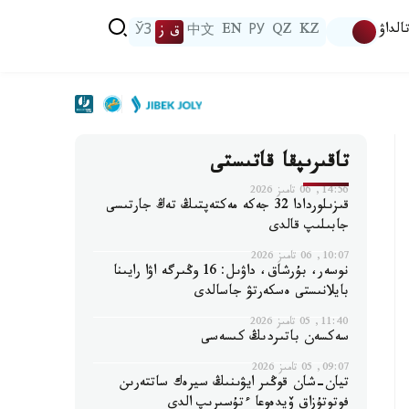
الداۋ
KZ
QZ
РУ
EN
中文
ق ز
ЎЗ
تاقىرىپقا قاتىستى
14:56, 06 تامىز 2026
قىزىلوردادا 32 جەكە مەكتەپتىڭ تەڭ جارتىسى
جابىلىپ قالدى
10:07, 06 تامىز 2026
نوسەر، بۇرشاق، داۋىل: 16 وڭىرگە اۋا رايىنا
بايلانىستى ەسكەرتۋ جاسالدى
11:40, 05 تامىز 2026
سەكسەن باتىردىڭ كىسەسى
09:07, 05 تامىز 2026
تيان-شان قوڭىر ايۋىنىڭ سيرەك ساتتەرىن
فوتوتۇزاق ۆيدەوعا ءتۇسىرىپ الدى