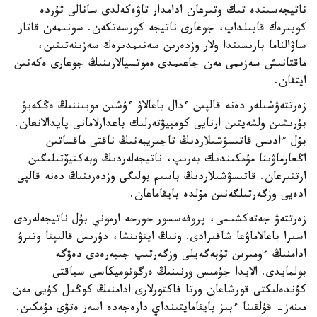
ناتيجەسىندە تىك وتىرعان ادامدار تاۋەكەلدى سانالى تۇردە
كوبىرەك قابىلداپ، جوعارى ناتيجە كورسەتكەن. سونىمەن قاتار
ساۋالناما بارىسىندا ولار وزدەرىن سەنىمدىرەك سەزىنەتىنىن،
ماقتانىش سەزىمى مەن جاعىمدى ەموتسيالارىنىڭ جوعارى ەكەنىن
ايتقان.
زەرتتەۋشىلەر دەنە قالپىن ءدال باعالاۋ ءۇشىن مويىننىڭ ەڭكەيۋ
بۇرىشىن ولشەيتىن ارنايى كومپيۋتەرلىك باعدارلامانى پايدالانعان.
بۇل ءادىس قاتىسۋشىلاردىڭ تاجىريبەنىڭ ناقتى ماقساتىن
اڭعارماۋىنا مۇمكىندىك بەرىپ، ناتيجەلەردىڭ وبەكتيۆتىلىگىن
ارتتىرعان. قاتىسۋشىلاردىڭ باسىم بولىگى وزدەرىنىڭ دەنە قالپى
ادەيى وزگەرتىلگەنىن مۇلدە بايقاماعان.
زەرتتەۋ جەتەكشىسى، پروفەسسور حورحە ارموني بۇل ناتيجەلەردى
اسىرا باعالاماۋعا شاقىرادى. ونىڭ ايتۋىنشا، دۇرىس قالىپتا وتىرۋ
ادامنىڭ ءومىرىن تۇبەگەيلى وزگەرتىپ جىبەرەدى دەۋگە
بولمايدى. الايدا جۇمىس ورنىنىڭ ەرگونوميكاسى سياقتى
كۇندەلىكتى قورشاعان ورتا فاكتورلارى ادامنىڭ كوڭىل كۇيى مەن
مىنەز- قۇلقىنا ءبىز بايقامايتىنداي دارەجەدە اسەر ەتۋى مۇمكىن.