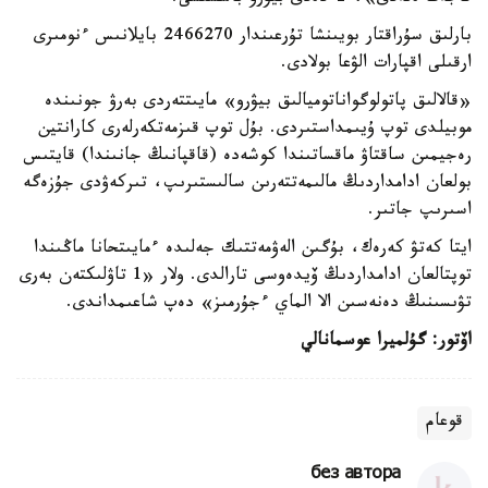
بارلىق سۇراقتار بويىنشا تۇرعىندار 2466270 بايلانىس ءنومىرى
ارقىلى اقپارات الۋعا بولادى.
«قالالىق پاتولوگواناتوميالىق بيۋرو» مايىتتەردى بەرۋ جونىندە
موبيلدى توپ ۇيىمداستىردى. بۇل توپ قىزمەتكەرلەرى كارانتين
رەجيمىن ساقتاۋ ماقساتىندا كوشەدە (قاقپانىڭ جانىندا) قايتىس
بولعان ادامداردىڭ مالىمەتتەرىن سالىستىرىپ، تىركەۋدى جۇزەگە
اسىرىپ جاتىر.
ايتا كەتۋ كەرەك، بۇگىن الەۋمەتتىك جەلىدە ءمايىتحانا ماڭىندا
توپتالعان ادامداردىڭ ۆيدەوسى تارالدى. ولار «1 تاۋلىكتەن بەرى
تۋىسىنىڭ دەنەسىن الا الماي ءجۇرمىز» دەپ شاعىمداندى.
اۆتور: گۇلميرا عوسمانالي
قوعام
без автора