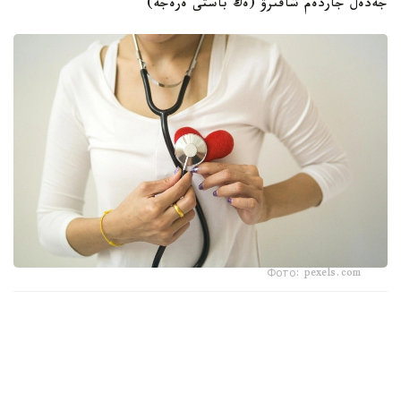
جەدەل جاردەم شاقىرۋ (ەڭ باستى ەرەجە)
Фото: pexels.com
جۇرەك تۇسى قاتتى قىسىپ، اۋىرعاندا، اۋىرسىنۋ سول جاق
قولعا، يىققا نەمەسە جاق سۇيەگىنە تارالعاندا ۋاقىت جوعالتپاي
بىردەن «103» (جەدەل جاردەم) قىزمەتىنە حابارلاسىڭىز.
وزدىگىڭىزدەن ەمحاناعا بارۋعا ارەكەت جاساماڭىز.