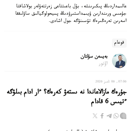
عالىمداردىڭ پىكىرىنشە، بۇل باعىتتاعى زەرتتەۋلەر بولاشاقتا
جۇمىس ورىندارىن ۇيىمداستىرۋدىڭ پسيحولوگيالىق ساۋلىققا
اسەرىن تەرەڭىرەك تۇسىنۋگە جول اشادى.
قوعام
بەيسەن سۇلتان
اۆتور
07:06, 06 تامىز 2026
جۇرەك مازالاعاندا نە ىستەۋ كەرەك؟ ءار ادام بىلۋگە
ءتيىس 6 قادام