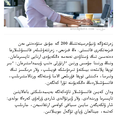
سۋرەت: istockphoto.com
زەرتتەۋگە ۋنيۆەرسيتەتتىڭ 200 گە جۋىق ستۋدەنتى مەن
قىزمەتكەرى قاتىستى. ەڭ قىزىعى، زەرتتەۋشىلەر قاتىسۋشىلارعا
دەنەسىن تىك ۇستاۋدى نەمەسە ەڭكەيۋدى ارنايى تاپسىرماعان.
ونىڭ ورنىنا جۇمىس ورنىن ءارتۇرلى ەتىپ ۇيىمداستىرعان: ءبىر
توپقا پلانشەت بيىكتەۋ تىرەۋىشكە قويىلىپ، ولار ەرىكسىز تىك
وتىرسا، ەكىنشى توپقا قۇرىلعى الاسا ۇستەلگە ورنالاستىرىلىپ،
قاتىسۋشىلاردىڭ ەڭكەيۋىنە تۋرا كەلگەن.
ودان كەيىن قاتىسۋشىلار تاۋەكەلگە بەيىمدىلىكتى باعالايتىن
تاپسىرما ورىندادى. ولار ۆيرتۋالدى شاردى ۇرلەۋى كەرەك بولدى:
شار ۇلكەيگەن سايىن سىياقى كولەمى ارتقانىمەن، جارىلىپ
كەتسە، جينالعان ۇپاي تۇگەل جويىلاتىن.