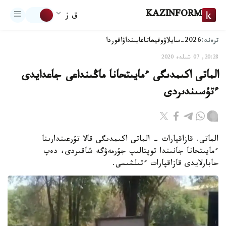
KAZINFORM
ق ز
ترەند:
2026-سايلاۋ
وقيعا
تاعايىنداۋ
اقوردا
20:28, 07 شىلدە 2020
الماتى اكىمدىگى ءمايىتحانا ماڭىنداعى جاعدايدى
ءتۇسىندىردى
الماتى. قازاقپارات - الماتى اكىمدىگى قالا تۇرعىندارىنا
ءمايىتحانا جانىندا توپتالىپ جۇرمەۋگە شاقىردى، دەپ
حابارلايدى قازاقپارات ءتىلشىسى.