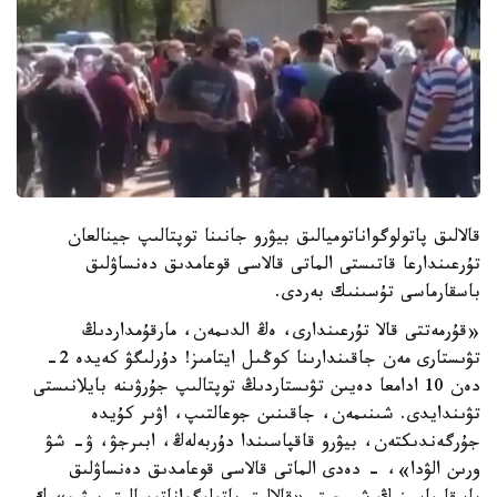
قالالىق پاتولوگواناتوميالىق بيۋرو جانىنا توپتالىپ جينالعان
تۇرعىندارعا قاتىستى الماتى قالاسى قوعامدىق دەنساۋلىق
باسقارماسى تۇسىنىك بەردى.
«قۇرمەتتى قالا تۇرعىندارى، ەڭ الدىمەن، مارقۇمداردىڭ
تۋىستارى مەن جاقىندارىنا كوڭىل ايتامىز! دۇرلىگۋ كەيدە 2-
دەن 10 ادامعا دەيىن تۋىستاردىڭ توپتالىپ جۇرۋىنە بايلانىستى
تۋىندايدى. شىنىمەن، جاقىنىن جوعالتىپ، اۋىر كۇيدە
جۇرگەندىكتەن، بيۋرو قاقپاسىندا دۇربەلەڭ، ابىرجۋ، ۋ- شۋ
ورىن الۋدا»، - دەدى الماتى قالاسى قوعامدىق دەنساۋلىق