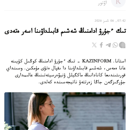
اۆتور
07:42, 06 تامىز 2026
تىك ءجۇرۋ ادامنىڭ شەشىم قابىلداۋىنا اسەر ەتەدى
استانا. KAZINFORM - تىك ءجۇرۋ ادامنىڭ كوڭىل كۇيىنە
عانا ەمەس، شەشىم قابىلداۋىنا دا ىقپال ەتۋى مۇمكىن. وسىنداي
قورىتىندىعا كانادانىڭ ماكگيلل ۋنيۆەرسيتەتىنىڭ عالىمدارى
جۇرگىزگەن جاڭا زەرتتەۋ ناتيجەسىندە كەلدى.