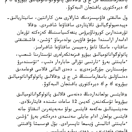
باسقارماسىنىڭ ش ج ق «قالالىق پاتولوگواناتوميالىق بيۋرو» ك م
ك ديرەكتورى باقىتجان الىبەكوۆ.
ول حالىقتى قاۋىپسىزدىك شارالارى مەن كارانتين، سانيتاريالىق-
ەپيدەميولوگيالىق تالاپتاردى ساقتاۋعا شاقىردى. «قالا
تۇرعىندارىن كوروناۆيرۋس ينفەكسياسىنىڭ كەزەكتە تۇرعان
ادامدار اراسىندا جۇعۋ قاۋپىن بولدىرماۋ ءۇشىن، قاشىقتىقتى
ساقتاپ، ماسكا تاعۋ رەجيمىن ساقتاۋعا شاقىرامىز.
پاتولوگواناتوميالىق بيۋرو قىزمەتكەرلەرى تۋىستارىنا شىعىپ،
ءمايىتتى بەرۋ ءتارتىبى تۋرالى حاباردار ەتىپ، ءتۇسىندىرۋ
جۇمىستارىن جۇرگىزەدى» - دەدى الماتى قالاسى قوعامدىق
دەنساۋلىق باسقارماسىنىڭ ش ج ق «قالالىق پاتولوگواناتوميالىق
بيۋرو» ك م ك ديرەكتورى باقىتجان الىبەكوۆ.
«قايتىس بولعانداردىڭ دەنەسى قالالىق پاتولوگواناتوميالىق
بيۋروعا تۇسكەننەن كەيىن 12 ساعات ىشىندە قايتارىلادى.
مەديتسينالىق مەكەمە قايتىس بولۋ سەبەپتەرىن انىقتاۋ جانە
قايتىس بولعان ادام جايلى سەنىمدى دەرەكتەر بەرۋ ءۇشىن
ءمايىتتى اتالمىش ۇيىمعا تاپسىرادى. بۇل قوسىمشا ۋاقىتتى
قاجەت ەتەدى»، - دەدى بيۋرو باسشىسى.