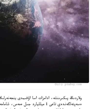
Фото: pixabay.com
ولاردىڭ پىكىرىنشە، ادامزات اسا اۋقىمدى ينجەنەرلىك