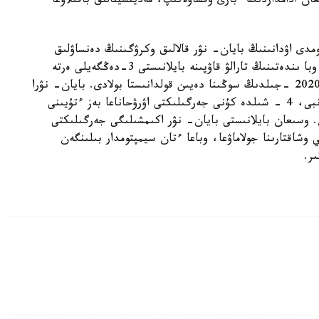
عان ادامداردىڭ ءبارى وقشاۋلانىپ، مەديتسينالىق باقىلاۋعا
اۆتونومدى اۋدانىنىڭ بايان- نۋر قالالىق وكرۋگىنىڭ دەنساۋلىق
ساقتاۋ ءىسى جونىندەگى كوميتەتى اتالعان وكرۋگتە وبا ىندەتىنىڭ تارالۋ قاۋپىنە بايلانىستى 3-دەڭگەيلى ەرتە
ەسكەرتۋ رەجيمىن جاريا ەتكەن بولاتىن. بۇل رەجيم 2020 -جىلدىڭ سوڭىنا دەيىن قولدانىستا بولادى. بايان- نۋرا
مەديتسينالىق بيلىگىنىڭ مالىمەتتەرىنە سايكەس، سەنبى، 4 - شىلدە كۇنى جەرگىلىكتى اۋرۋحاناعا بەز ءتۇيىنى
 وسىعان بايلانىستى بايان- نۋر اكىمشىلىگى جەرگىلىكتى
وشاقتارىنا جولاماۋعا، وباعا ءتان سيمپتومدار بىلىنگەن
ر.