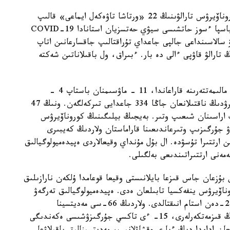
سوڭعى رەسمي دەرەكتەرگە سايكەس، بەيجىڭدە كوروناۆيرۋس تارالۋىنىڭ 22 «ورتاشا تاۋەكەل ايماعى» قالىپ
وتىر. وتكەن جەكسەنبى كۇنى بەيجىڭ ۇكىمەتىنىڭ باسپا ءسوز حاتشىسى سيۋي حەتسزيان استانادا COVID-19
 سالاسىنداعى جالپى جاعداي تۇراقتالىپ جاقسارعانىن اتاپ
تارالۋ قاۋپى ءالى دە بار. ءبىراق، ول باقىلاناتىن شەكتە
بەيجىڭ اۋرۋلاردى باقىلاۋ جانە الدىن الۋ ورتالىعىنىڭ مالىمەتتەرىنە قاراعاندا، 11 - ماۋسىمنان باستاپ 4 -
شىلدەگە دەيىنگى ارالىقتا قالادا كوروناۆيرۋس جۇقتىرۋدىڭ ناقتىلانعان جاڭا 334 جاعدايى تىركەلگەن. ونىڭ 47
ڭ اراسىنان شىعىپ وتىر. بەيجىڭ بيلىگىنىڭ كوروناۆيرۋس
اۋ جۇرگىزىپ وتىرعاندىعىنا قاراماستان ولاردىڭ كەيبىرى
 ارتتىرا تۇسۋدە. ال بۇل مۇنداي وقيعالاردى ەپيدەميولوگيالىق
مەنى ارتتىراتىندىعى بەلگىلى.
 بۇزعان جاس قىزعا بايلانىستى وقيعا قوعامدا ۇلكەن نارازىلىق
ناۆيرۋس ينفەكسيا تابىلعان ەدى. ەپيدەميولوگيالىق تەرگەۋ
بارىسىندا اتالعان قىزبەن تىعىز بايلانىستا بولعان 200-دەن استام انىقتالدى. ولاردىڭ 66-سى مەديتسينا
قىزمەتكەرلەرى، 47- ءسى ساۋدا ۇيلەرىنىڭ ءبىرىنىڭ قىزمەتكەرلەرى، 15- ءى تاكسي جۇرگىزۋشىسى ەكەندىگى