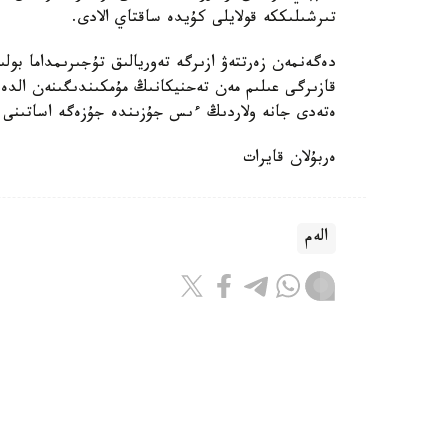
تىرشىلىككە قولايلى كۇيدە ساقتاي الادى.
دەگەنمەن زەرتتەۋ ازىرگە تەوريالىق تۇجىرىمداما بول
قازىرگى عىلىم مەن تەحنيكانىڭ مۇمكىندىگىنەن الد
ەتەدى جانە ولاردىڭ ءىس جۇزىندە جۇزەگە اساتىنى ا
ەربۇلان قايرات
الەم
ريزابەك نۇسىپبەك ۇلى
اۆتور