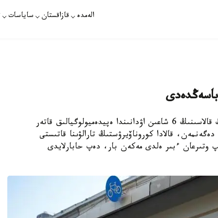
الەمدە
قازاقستان
ساياسات
ت
باسەڭدەدى
بەيجىڭ. قازاقپارات - قىتاي استاناسى - بەيجىڭ قالاسىنىڭ 6 شاعىن اۋدانىندا ەپيدەميولوگيالىق قاتەر
ەگەنمەن، قالادا كوروناۆيرۋستىڭ تارالۋىنا قاتىستى
پ وتىرعان ءبىر ەلدى مەكەن بار، دەپ حابارلايدى