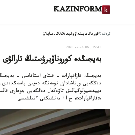
KAZINFORM
ترەند:
اقوردا
تاعايىنداۋ
وقيعا
2026-سايلاۋ
15:41, 06 شىلدە 2020
بەيجىڭدە كوروناۆيرۋستىڭ تارالۋى 
دەڭگەيى ورتاشادان تومەنگە دەيىن باسەڭدەدى. د
ەپيدەميولوگيالىق تاۋەكەل دەڭگەيى جوعارى قالى
«قازاقپارات» ح ا ا مەنشىكتى ءتىلشىسى.