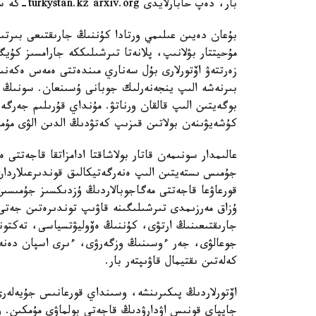
بار، دەپ حابارلايدى turkystan.kz arxiv.org-كە سىلتەمە جاساپ.
بۇعان دەيىن عىلىمي ورتادا كۇننىڭ جارىقتىعى بىرت
مۇحيتتار بۋلانىپ، پلانەتا تىرشىلىككە جارامسىز كۇ
زەرتتەۋ اۆتورلارى بۇل سەناري مىندەتتى ەمەس ەكەنىن 
بىرنەشە الىپ ينجەنەرلىك جوبانى ۇسىنعان. سونىڭ ء
بوگەيتىن الىپ قالقان ورناتۋ. مۇنداي قۇرىلىم جەرگ
كۇشەيۋىنەن بولاتىن قىزىپ كەتۋدىڭ الدىن الۋى مۇم
عالىمدار سونىمەن قاتار بولاشاقتا ادامزاتقا قاجەتتى
جۇمىس ىستەيتىن الىپ ەنەرگەتيكالىق قوندىرعىلاردان 
قورعاۋعا قاجەتتى مەگاجوبالاردىڭ ۇزدىكسىز جۇمىسىن
ۇزاق مەرزىمدى تىرشىلىگىنە قاۋىپ توندىرەتىن جەتى 
جارىقتىعىنىڭ ارتۋى، كۇننىڭ ەۆوليۋتسياسى، تەكتو
جوعالۋى، جەر ءوسىنىڭ وزگەرۋى، ءىرى اسپان دەنە
كەلەتىن ىقتيمال قاۋىپتەر بار.
اۆتورلاردىڭ پىكىرىنشە، وسىنداي قورعانىس جۇيەلەرى 
جاپپاي قونىس اۋدارۋدىڭ قاجەتى بولماۋى مۇمكىن. و