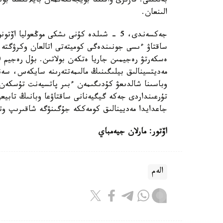
بەلگىلى. قازىرى ۋاقىتتا بويجەتكەنمەن بايلانىستا بول
الىنعان.
جەكسەندى، 5 - شىلدە كۇنى ىشكى موڭعوليا 
وباسىنا شالدىعۋ كۇدىگىمەن ءبىر پاتسيەنت تۇسكەن.
تۇرعىنداردى جەكە گيگيەنانى ساقتاۋعا وبانىڭ تابيعي 
جاعدايدا مەديينالىق كومەككە جۇگىنۋگە شاقىرىپ وتى
اۆتور: مارلان جيەمباي
الەم