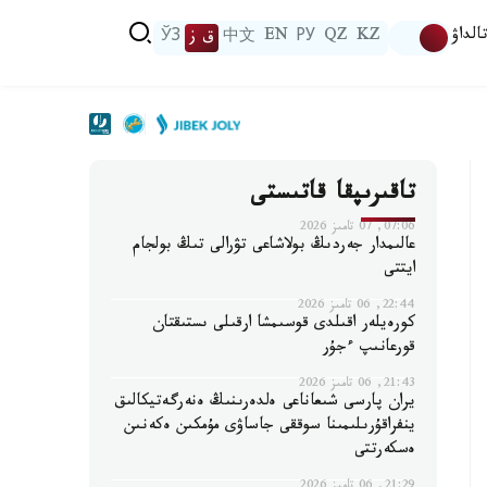
الداۋ
KZ
QZ
РУ
EN
中文
ق ز
ЎЗ
تاقىرىپقا قاتىستى
07:06, 07 تامىز 2026
عالىمدار جەردىڭ بولاشاعى تۋرالى تىڭ بولجام
ايتتى
22:44, 06 تامىز 2026
كورەيلەر اقىلدى قوسىمشا ارقىلى ىستىقتان
قورعانىپ ءجۇر
21:43, 06 تامىز 2026
يران پارسى شىعاناعى ەلدەرىنىڭ ەنەرگەتيكالىق
ينفراقۇرىلىمىنا سوققى جاساۋى مۇمكىن ەكەنىن
ەسكەرتتى