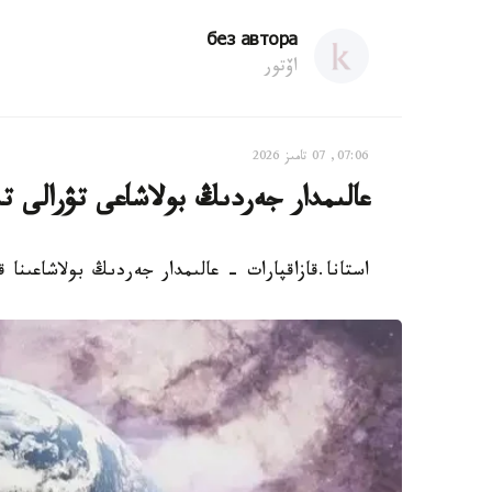
без автора
اۆتور
07:06, 07 تامىز 2026
عالىمدار جەردىڭ بولاشاعى تۋرالى ت
استانا.قازاقپارات - عالىمدار جەردىڭ بولاشاعىنا