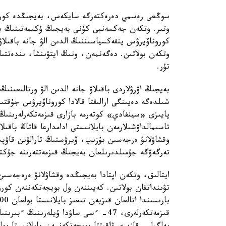
كوروناۆيرۋس ينفەكسياسىننىڭ الدىن الۋ جانە باقىلاۋ
وتكەن بولاتىن. دەگەنمەن، ونىڭ ايتۋىنشا، ىندەتتىڭ 
تۇر.
پايىزى «سينفادي» كوتەرمە بازارى قىزمەتكەرلەرىنى
تاسىمالداۋشىلارمەن بايلانىستى ادامدارعا قاتاڭ باقىل
وقشاۋلانۋ ەرجەسىن بۇزىپ، ۆيرۋستىڭ تارالۋىن قاۋپىن
تەرگەۋگە جۇمىلدىرىلعان بەيجىڭ قىزمەتتەرىنە جۇكتە
ايتالىق، وتكەن اپتادا بەيجىڭدە وقشاۋلانۋ ەرەجەسىن
تۋىنداتقان بولاتىن. كەيىننەن ول بويجەتكەننەن كورو