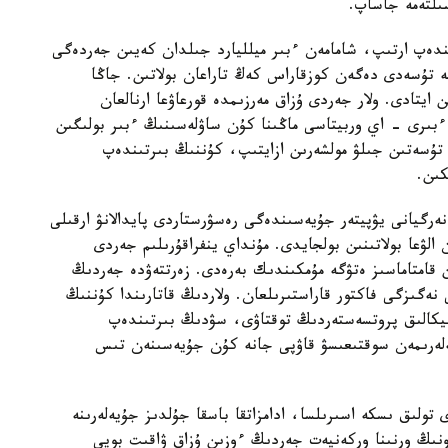
ىندەپ ارتىپ، شامامەن ءبىر ميلليارد جىلدان كەيىن جەردەگى
يگە تۇسەدى دەگەن كوزقاراس كەڭ تاراعان بولاتىن. جاڭا
ايتادى. ولار جەردى ۇزاق مەرزىمدە قورعاۋعا ارنالعان
بىرى - اي وربيتاسى ماڭىنا كۇن ساۋلەسىنىڭ ءبىر بولىگىن
ە تۇسەتىن جىلۋ مولشەرىن ازايتىپ، كۇننىڭ بىرتىندەپ
كىن.
 ەنەرگيانى يۋپيتەر جۇيەسىندەگى رەسۋرستاردى پايدالانۋ ارقىلى
الۋعا بولاتىنىن بولجايدى. مۇنداي ينفراقۇرىلىم جەردى
 قامتاماسىز ەتۋگە مۇمكىندىك بەرەدى. زەرتتەۋدە جەردىڭ
نەگىزگى فاكتور قاراستىرىلعان. ولاردىڭ قاتارىندا كۇننىڭ
نيكالىق پروتسەستەردىڭ توقتاۋى، سۋدىڭ بىرتىندەپ
لەرىمەن سوقتىعىسۋ قاۋپى جانە كۇن جۇيەسىنەن تىس
تولىق ىسكە اسىرىلسا، ادامزاتقا باسقا جۇلدىز جۇيەلەرىنە
نىڭ ورنىنا وركەنيەت جەردىڭ ءوزىن ۇزاق ۋاقىت بويى