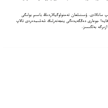
ىپ سانالادى. ۇسىنىلعان تەحنولوگيالاردىڭ باسىم بولىگى
ەقايدا جوعارى دەڭگەيدەگى ينجەنەرلىك شەشىمدەردى تالاپ
زىرگە بەلگىسىز.