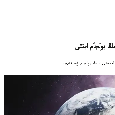
ىڭ بولجام ايتتى
 قاتىستى تىڭ بولجام ۇسىندى.