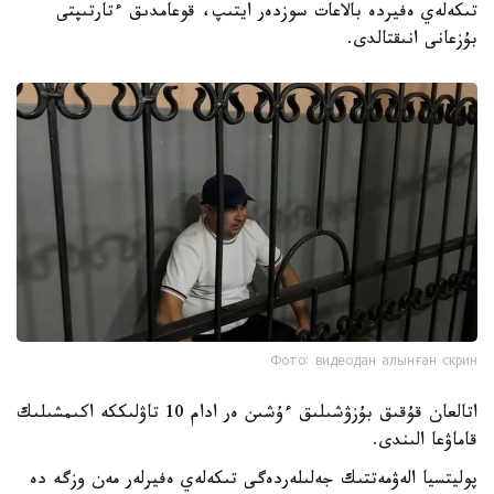
تىكەلەي ەفيردە بالاعات سوزدەر ايتىپ، قوعامدىق ءتارتىپتى
بۇزعانى انىقتالدى.
Фото: видеодан алынған скрин
اتالعان قۇقىق بۇزۋشىلىق ءۇشىن ەر ادام 10 تاۋلىككە اكىمشىلىك
قاماۋعا الىندى.
پوليتسيا الەۋمەتتىك جەلىلەردەگى تىكەلەي ەفيرلەر مەن وزگە دە