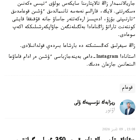
جاريالانىمدار زاڭ تالاپتارىنا سايكەس بولۋى ءتيىس ەكەنىن
ەسكەرتتى. لايك، قارالىم نەمەسە تانىمالدىق ءۇشىن قوعامدىق
ءتارتىپتى بۇزۋ، ادەپسىز ارەكەتتەر جاساۋ جانە قۇقىققا قايشى
كونتەنت تاراتۋ زاڭنامادا بەلگىلەنگەن جاۋاپكەرشىلىككە اكەپ
سوعادى.
زاڭ سيفرلىق كەڭىستىكتە دە بارشاعا بىردەي قولدانىلادى.
استانادا Instagram-داعى بەينەجازباسى ءۇشىن ەر ادام قاماۋعا
الىنعانىن جازعان ەدىك.
قوعام
ريزابەك نۇسىپبەك ۇلى
اۆتور
15:08, 09 تامىز 2026