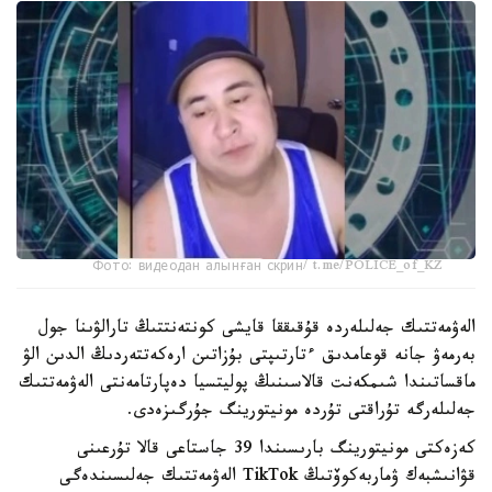
Фото: видеодан алынған скрин/ t.me/POLICE_of_KZ
الەۋمەتتىك جەلىلەردە قۇقىققا قايشى كونتەنتتىڭ تارالۋىنا جول
بەرمەۋ جانە قوعامدىق ءتارتىپتى بۇزاتىن ارەكەتتەردىڭ الدىن الۋ
ماقساتىندا شىمكەنت قالاسىنىڭ پوليتسيا دەپارتامەنتى الەۋمەتتىك
جەلىلەرگە تۇراقتى تۇردە مونيتورينگ جۇرگىزەدى.
كەزەكتى مونيتورينگ بارىسىندا 39 جاستاعى قالا تۇرعىنى
قۋانىشبەك ۋماربەكوۆتىڭ TikTok الەۋمەتتىك جەلىسىندەگى