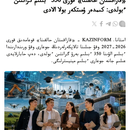
«قازاقستان حالقىنا» قورى 350 ءبىلىم گرانتىن
ءبولدى: كىمدەر ۇمىتكەر بولا الادى
استانا. KAZINFORM - «قازاقستان حالقىنا» قوعامدىق قورى
2026-2027 وقۋ جىلىنا تالاپكەرلەردىڭ جوعارى وقۋ ورىندارىندا
ءبىلىم الۋىنا 350 ءبىلىم بەرۋ گرانتىن ءبولدى، دەپ حابارلايدى
عىلىم جانە جوعارى ءبىلىم مينيسترلىگى.