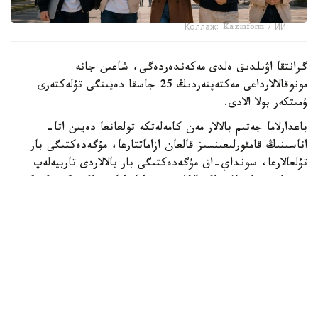
Коллаж: Kazinform / ИИ
گرانتقا اۋىلدىق ەلدى مەكەندەردەگى، شاعىن جانە
مونوقالالارداعى مەكتەپتەردىڭ 25 جاسقا دەيىنگى تۇلەكتەرى
ۇمىتكەر بولا الادى.
باعدارلاما جەتىم بالالار مەن كامەلەتكە تولعانعا دەيىن اتا-
اناسىنىڭ قامقورلىعىنسىز قالعان ازاماتتارعا، مۇگەدەكتىگى بار
تۇلعالارعا، سونداي-اق مۇگەدەكتىگى بار بالالاردى تاربيەلەپ
وتىرعان وتباسىلاردىڭ بالالارى مەن اتا-اناسىنىڭ مۇگەدەكتىگى
بار تالاپكەرلەرگە ارنالعان.
- ءبىلىم بەرۋ گرانتىنىڭ يەگەرلەرىنە وقۋ اقىسى جىلىنا 1
ميلليون تەڭگەگە دەيىن تولەنەدى. سونىمەن قاتار وقۋ
كەزەڭىندە اي سايىن 60 مىڭ تەڭگە كولەمىندە شاكىرتاقى
تاعايىندالادى. شاكىرتاقى جىل سايىن جازعى دەمالىس كەزەڭىن
قوسپاعاندا 10 اي بويى تولەنەدى،- دەلىنگەن حابارلامادا.