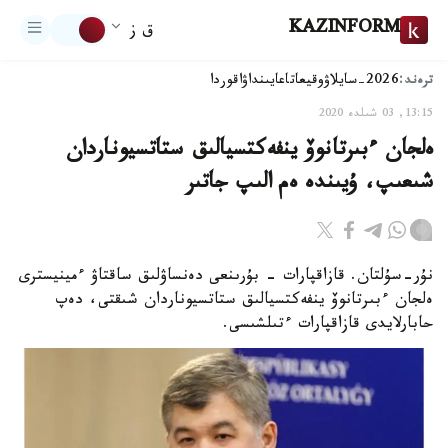
KAZINFORM
ق ز
ترەند:
2026-سايلاۋ
وقيعا
تاعايىنداۋ
اقوردا
13:15, 03 شىلدە 2020
ەلجان ءبىرتانوۆ ينفەكتسيالىق ستاتسيوناردان
شىعىپ، ۇيىندە ەم الىپ جاتىر
نۇر-سۇلتان. قازاقپارات - بۇرىنعى دەنساۋلىق ساقتاۋ ءمينيسترى
ەلجان ءبىرتانوۆ ينفەكتسيالىق ستاتسيوناردان شىقتى، دەپ
حابارلايدى قازاقپارات ءتىلشىسى.