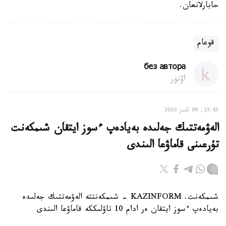
حابارلانعان.
قوعام
без автора
اۆتور
15:45, 09 تامىز 2026
الەۋمەتتىك جەلىدە بەيادەپ ءسوز ايتقان شىمكەنت
تۇرعىنى قاماۋعا الىندى
شىمكەنت. KAZINFORM - شىمكەنتتە الەۋمەتتىك جەلىدە
بەيادەپ ءسوز ايتقان ەر ادام 10 تاۋلىككە قاماۋعا الىندى