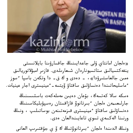
«ەلجان امانتاي ۇلى جاعدايىنىڭ جاقسارۋىنا بايلانىستى
ينفەكتسيالىق ستاتسيوناردان شىعارىلدى. قازىر امبۋلاتوريالىق
ەمىن جالعاستىرۋدا»، - دەدى و ك ق- دا وتكەن باسپا ءسوز
ءماسليحاتىندا دەنساۋلىق ساقتاۋ ۆيتسە-ءمينيسترى اجار عينيات.
ەسكە سالا كەتسەك، بۇعان دەيىن مەملەكەت باسشىسىنىڭ
جارلىعىمەن ەلجان ءبىرتانوۆ قازاقستان رەسپۋبليكاسىنىڭ
دەنساۋلىق ساقتاۋ ءمينيسترى قىزمەتىنەن بوساتىلىپ ، ونىڭ
ورنىنا الەكسەي تسوي تاعايىندالعان ەدى.
ونىڭ الدىندا ەلجان ءبىرتانوۆتىڭ ك ۆ ي جۇقتىرىپ العانى