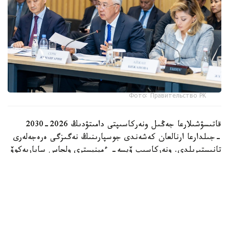
Фото: Правительство РК
قاتىسۋشىلارعا جەڭىل ونەركاسىپتى دامىتۋدىڭ 2026-2030
-جىلدارعا ارنالعان كەشەندى جوسپارىنىڭ نەگىزگى ەرەجەلەرى
تانىستىرىلدى. ونەركاسىپ ۆيسە- ءمينيسترى ولجاس ساپاربەكوۆ
اتاپ وتكەندەي، قۇجات زاڭناما، ساتىپ الۋ تەتىگىن جەتىلدىرۋ،
«كولەڭكەلى» يمپورتقا قارسى ءىس-قيمىل، ينۆەستيتسيا تارتۋ،
وتاندىق برەندتى دامىتۋ مەن كادر دايارلاۋعا ارنالعان 28 ءىس-
شارانى قامتيدى.