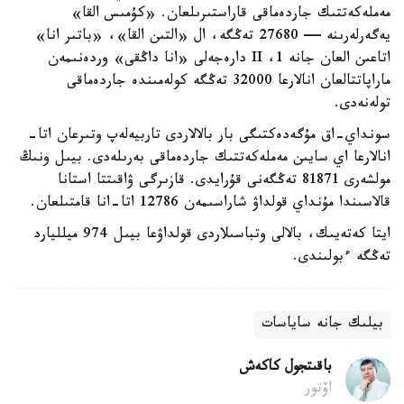
مەملەكەتتىك جاردەماقى قاراستىرىلعان. «كۇمىس القا»
يەگەرلەرىنە — 27680 تەڭگە، ال «التىن القا»، «باتىر انا»
اتاعىن العان جانە 1، II دارەجەلى «انا داڭقى» وردەنىمەن
ماراپاتتالعان انالارعا 32000 تەڭگە كولەمىندە جاردەماقى
تولەنەدى.
سونداي-اق مۇگەدەكتىگى بار بالالاردى تاربيەلەپ وتىرعان اتا-
انالارعا اي سايىن مەملەكەتتىك جاردەماقى بەرىلەدى. بيىل ونىڭ
مولشەرى 81871 تەڭگەنى قۇرايدى. قازىرگى ۋاقىتتا استانا
قالاسىندا مۇنداي قولداۋ شاراسىمەن 12786 اتا-انا قامتىلعان.
ايتا كەتەيىك، بالالى وتباسىلاردى قولداۋعا بيىل 974 ميلليارد
تەڭگە ءبولىندى.
بيلىك جانە ساياسات
باقىتجول كاكەش
اۆتور