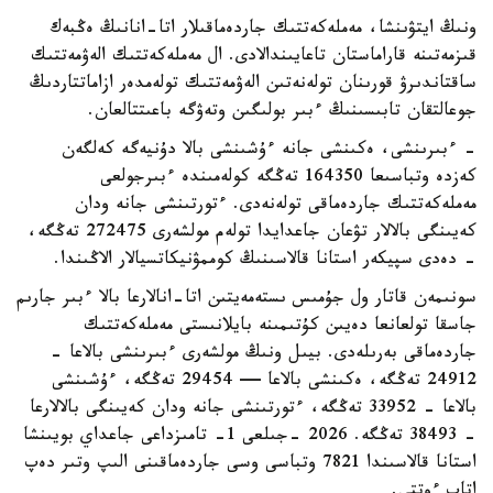
ونىڭ ايتۋىنشا، مەملەكەتتىك جاردەماقىلار اتا-انانىڭ ەڭبەك
قىزمەتىنە قاراماستان تاعايىندالادى. ال مەملەكەتتىك الەۋمەتتىك
ساقتاندىرۋ قورىنان تولەنەتىن الەۋمەتتىك تولەمدەر ازاماتتاردىڭ
جوعالتقان تابىسىنىڭ ءبىر بولىگىن وتەۋگە باعىتتالعان.
- ءبىرىنشى، ەكىنشى جانە ءۇشىنشى بالا دۇنيەگە كەلگەن
كەزدە وتباسىعا 164350 تەڭگە كولەمىندە ءبىرجولعى
مەملەكەتتىك جاردەماقى تولەنەدى. ءتورتىنشى جانە ودان
كەيىنگى بالالار تۋعان جاعدايدا تولەم مولشەرى 272475 تەڭگە،
- دەدى سپيكەر استانا قالاسىنىڭ كوممۋنيكاتسيالار الاڭىندا.
سونىمەن قاتار ول جۇمىس ىستەمەيتىن اتا-انالارعا بالا ءبىر جارىم
جاسقا تولعانعا دەيىن كۇتىمىنە بايلانىستى مەملەكەتتىك
جاردەماقى بەرىلەدى. بيىل ونىڭ مولشەرى ءبىرىنشى بالاعا -
24912 تەڭگە، ەكىنشى بالاعا — 29454 تەڭگە، ءۇشىنشى
بالاعا - 33952 تەڭگە، ءتورتىنشى جانە ودان كەيىنگى بالالارعا
- 38493 تەڭگە. 2026 -جىلعى 1- تامىزداعى جاعداي بويىنشا
استانا قالاسىندا 7821 وتباسى وسى جاردەماقىنى الىپ وتىر دەپ
اتاپ ءوتتى.