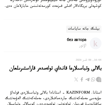
كوروناۆيرۋستى جەڭىل جانە سيمپتومسىز كوتەرەتىن ادامدارعا
كوشپەلى بريگادالار اقىلى قىزمەت كورسەتەتىنىن حابارلاعان ەدى.
بيلىك جانە ساياسات
без автора
اۆتور
16:44, 06 تامىز 2026
بالالى وتباسىلارعا قانداي تولەمدەر قاراستىرىلعان
استانا. KAZINFORM - استانادا بالالى وتباسىلاردى قولداۋ
جۇيەسى مەملەكەتتىك جاردەماقىلاردى، مەملەكەتتىك الەۋمەتتىك
ساقتاندىرۋ قورىنان تولەنەتىن تولەمدەردى، كوپبالالى وتباسىلار