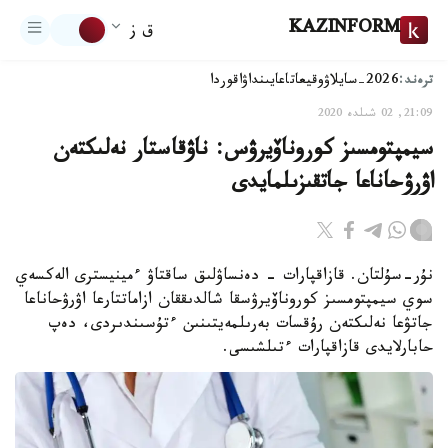
KAZINFORM
ق ز
ترەند:
2026-سايلاۋ
وقيعا
تاعايىنداۋ
اقوردا
21:09, 02 شىلدە 2020
سيمپتومسىز كوروناۆيرۋس: ناۋقاستار نەلىكتەن
اۋرۋحاناعا جاتقىزىلمايدى
نۇر-سۇلتان. قازاقپارات - دەنساۋلىق ساقتاۋ ءمينيسترى الەكسەي
سوي سيمپتومسىز كوروناۆيرۋسقا شالدىققان ازاماتتارعا اۋرۋحاناعا
جاتۋعا نەلىكتەن رۇقسات بەرىلمەيتىنىن ءتۇسىندىردى، دەپ
حابارلايدى قازاقپارات ءتىلشىسى.