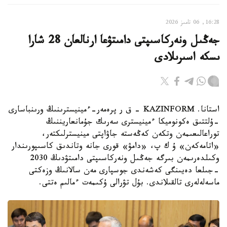
16:28, 06 تامىز 2026
جەڭىل ونەركاسىپتى دامىتۋعا ارنالعان 28 شارا
ىسكە اسىرىلادى
استانا. KAZINFORM - ق ر پرەمەر-ءمينيسترىنىڭ ورىنباسارى
-ۇلتتىق ەكونوميكا ءمينيسترى سەرىك جۇمانعاريننىڭ
توراعالىعىمەن وتكەن كەڭەستە جاۋاپتى مينيسترلىكتەر،
«اتامەكەن» ۇ ك پ، «دامۋ» قورى جانە وتاندىق كاسىپورىندار
وكىلدەرىمەن بىرگە جەڭىل ونەركاسىپتى دامىتۋدىڭ 2030
-جىلعا دەيىنگى كەشەندى جوسپارى مەن سالانىڭ وزەكتى
ماسەلەلەرى تالقىلاندى. بۇل تۋرالى ۇكىمەت ءمالىم ەتتى.