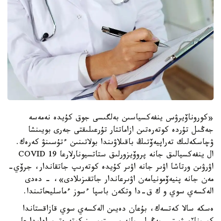
«كوروناۆيرۋس ينفەكسياسىن بەلگىسى جوق كۇيدە نەمەسە
جەڭىل تۇردە كوتەرەتىن ازاماتتار تۇرعىلىقتى جەرى بويىنشا
ۋچاسكەلىك تەراپيەۆتىڭ باقىلاۋىندا بولاتىنىن ءتۇسىنۋ كەرەك.
ال ينفەكسيالىق جانە پروۆيزورلىق ستاتسيونارلارعا COVID 19
اۋرۋىن ورتاشا اۋىر جانە اۋىر كۇيدە كوتەرىپ جاتقاندار، جرۆي-
مەن جانە پنيەۆمونيامەن اۋىرعاندار جاتقىزىلادى»، - دەدى
الەكسەي سوي و ك ق-دا وتكەن باسپا ءسوز ءماسليحاتىندا.
ەسكە سالا كەتسەك، بۇعان دەيىن الەكسەي سوي قازاقستاندا