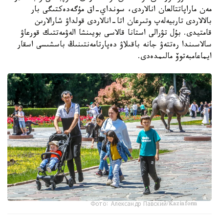
مەن ماراپاتتالعان انالاردى، سونداي-اق مۇگەدەكتىگى بار
بالالاردى تاربيەلەپ وتىرعان اتا-انالاردى قولداۋ شارالارىن
قامتيدى. بۇل تۋرالى استانا قالاسى بويىنشا الەۋمەتتىك قورعاۋ
سالاسىندا رەتتەۋ جانە باقىلاۋ دەپارتامەنتىنىڭ باسشىسى اسقار
ايماعامبەتوۆ مالىمدەدى.
Фото: Александр Павский/Kazinform