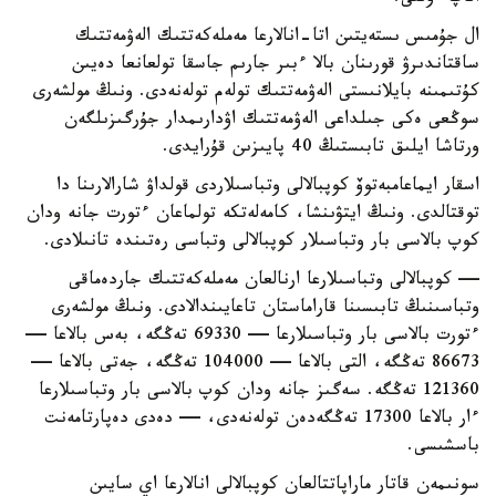
ال جۇمىس ىستەيتىن اتا-انالارعا مەملەكەتتىك الەۋمەتتىك
ساقتاندىرۋ قورىنان بالا ءبىر جارىم جاسقا تولعانعا دەيىن
كۇتىمىنە بايلانىستى الەۋمەتتىك تولەم تولەنەدى. ونىڭ مولشەرى
سوڭعى ەكى جىلداعى الەۋمەتتىك اۋدارىمدار جۇرگىزىلگەن
ورتاشا ايلىق تابىستىڭ 40 پايىزىن قۇرايدى.
اسقار ايماعامبەتوۆ كوپبالالى وتباسىلاردى قولداۋ شارالارىنا دا
توقتالدى. ونىڭ ايتۋىنشا، كامەلەتكە تولماعان ءتورت جانە ودان
كوپ بالاسى بار وتباسىلار كوپبالالى وتباسى رەتىندە تانىلادى.
— كوپبالالى وتباسىلارعا ارنالعان مەملەكەتتىك جاردەماقى
وتباسىنىڭ تابىسىنا قاراماستان تاعايىندالادى. ونىڭ مولشەرى
ءتورت بالاسى بار وتباسىلارعا — 69330 تەڭگە، بەس بالاعا —
86673 تەڭگە، التى بالاعا — 104000 تەڭگە، جەتى بالاعا —
121360 تەڭگە. سەگىز جانە ودان كوپ بالاسى بار وتباسىلارعا
ءار بالاعا 17300 تەڭگەدەن تولەنەدى، — دەدى دەپارتامەنت
باسشىسى.
سونىمەن قاتار ماراپاتتالعان كوپبالالى انالارعا اي سايىن