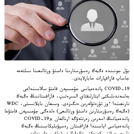
بۇل جونىندە ەڭبەك رەسۋرستارىنا دامىتۋ ورتالىعىنا سىلتەمە
جاساپ قازاقپارات حابارلايدى.
COVID-19 پاندەمياسى جۇمىسپەن قامتۋ سالاسىنداعى
بەلسەندىلىكتى ايتارلىقتاي السىرەتىپ، قازاقستاننىڭ ەڭبەك
نارىعىندا ءوز تۇزەتۋلەرىن ەنگىزدى. وسىعان بايلانىستى، WDC
(ەڭبەك رەسۋرستارىن دامىتۋ ورتالىعى) ەلدەگى جۇمىسپەن قامتۋعا
پاندەميانىڭ اسەرىن زەرتتەۋگە ارنالعان «COVID-19
پاندەمياسى اياسىندا قازاقستان رەسپۋبليكاسىنىڭ ەڭبەك