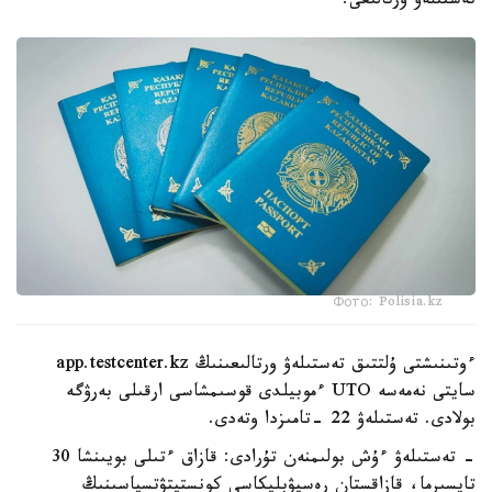
تەستىلەۋ ورتالىعى.
Фото: Polisia.kz
ءوتىنىشتى ۇلتتىق تەستىلەۋ ورتالىعىنىڭ app.testcenter.kz
سايتى نەمەسە UTO ءموبيلدى قوسىمشاسى ارقىلى بەرۋگە
بولادى. تەستىلەۋ 22 -تامىزدا وتەدى.
- تەستىلەۋ ءۇش بولىمنەن تۇرادى: قازاق ءتىلى بويىنشا 30
تاپسىرما، قازاقستان رەسپۋبليكاسى كونستيتۋتسياسىنىڭ