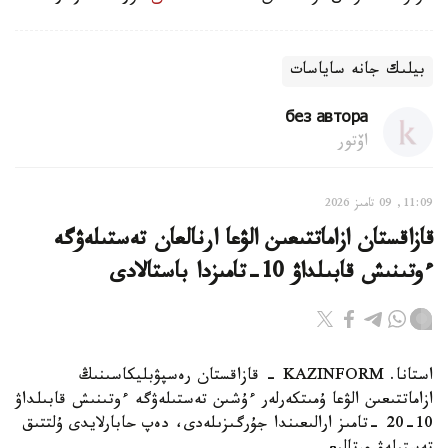
بيلىك جانە ساياسات
без автора
اۆتور
11:09, 09 تامىز 2026
قازاقستان ازاماتتىعىن الۋعا ارنالعان تەستىلەۋگە
ءوتىنىش قابىلداۋ 10-تامىزدا باستالادى
استانا. KAZINFORM - قازاقستان رەسپۋبليكاسىنىڭ
ازاماتتىعىن الۋعا ۇمىتكەرلەر ءۇشىن تەستىلەۋگە ءوتىنىش قابىلداۋ
10-20 -تامىز ارالىعىندا جۇرگىزىلەدى، دەپ حابارلايدى ۇلتتىق