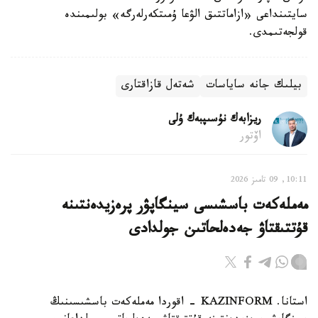
سايتىنداعى «ازاماتتىق الۋعا ۇمىتكەرلەرگە» بولىمىندە
قولجەتىمدى.
بيلىك جانە ساياسات
شەتەل قازاقتارى
ريزابەك نۇسىپبەك ۇلى
اۆتور
10:11, 09 تامىز 2026
مەملەكەت باسشىسى سينگاپۋر پرەزيدەنتىنە
قۇتتىقتاۋ جەدەلحاتىن جولدادى
استانا. KAZINFORM - اقوردا مەملەكەت باسشىسىنىڭ