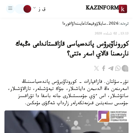
KAZINFORM
ق ز
ترەند:
2026-سايلاۋ
وقيعا
تاعايىنداۋ
اقوردا
13:13, 02 شىلدە 2020
كوروناۆيرۋس پاندەمياسى قازاقستانداعى ەڭبەك
نارىعىنا قالاي اسەر ەتتى؟
نۇر-سۇلتان. قازاقپارات - كوروناۆيرۋس پاندەمياسىنىڭ
اسەرىنەن ەڭ الدىمەن داياشىلار، جۇك تيەۋشىلەر، تازالاۋشىلار،
ساتۋشىلار، اس ءۇي جۇمىسشىلارى جانە باسقا دا تۇراقسىز
جۇمىس ىستەيتىن قىزمەتكەرلەر زارداپ شەگۋى مۇمكىن.