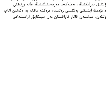
ۇلتتىق بىرلىكتىڭ، مەملەكەت دەربەستىگىنىڭ جانە ورنىقتى
دامۋدىڭ ايشىقتى بەلگىسى رەتىندە ەرەكشە مانگە يە ەكەنىن اتاپ
وتكەن. سونىمەن قاتار قازاقستان مەن سينگاپۋر اراسىنداعى
دوستىققا جانە ءوزارا تۇسىنىستىككە نەگىزدەلگەن سان قىرلى
ىنتىماقتاستىق قوس حالىقتىڭ يگىلىگى جولىندا ۇدايى دامي
بەرەتىنىنە سەنىم ءبىلدىردى،-دەلىنگەن اقپاراتتا.
قاسىم-جومارت توقايەۆ تارمان شانمۋگاراتنامنىڭ جاۋاپتى
قىزمەتىنە تولايىم تابىس، ال دوستاس سينگاپۋر حالقىنا قۇت-
بەرەكە تىلەدى.
بيلىك جانە ساياسات
سىرتقى ساياسات
ريزابەك نۇسىپبەك ۇلى
اۆتور
19:14, 08 تامىز 2026