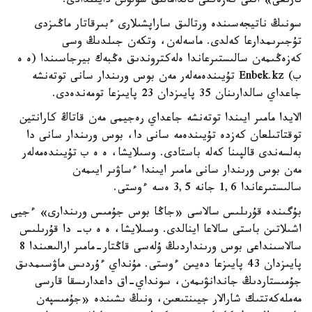
نارىعى» اتتى كەزەكتى تالدامالىق شولۋىن دايىندادى.
سونىڭ ناتيجەسىندە ورتالىق ساراپشىلارى ءبىرقاتار ماڭىزدى
تۇجىرىمدارعا كەلدى. ماسەلەن، وتكەن جىلدىڭ وسى
كەزەڭىمەن سالىستىرعاندا ەلەكتروندىق ەڭبەك بيرجاسىندا (ە ە
ب) Enbek.kz تۇيىندەمەلەر مەن بوس ورىندار سانى توتەنشە
جاعداي سالدارىنان 35 پايىزدان 23 پايىزعا تومەندەدى.
الايدا مامىر ايىندا توتەنشە جاعداي رەجيمى مەن قاتاڭ كارانتين
توقتاتىلعان كەزدە تۇيىندەمە سانى دا، بوس ورىندار سانى دا
بەلسەندى قالپىنا كەلە باستادى. وسىلايشا، ە ە ب تۇيىندەمەلەر
مەن بوس ورىندار سانى مامىر ايىندا ءساۋىر ايىمەن
سالىستىرعاندا 1,6 جانە 3,5 ەسە ءوستى.
بۇگىندە قۇرىلىس سالاسى «جاڭا بوس جۇمىس ورىندارى» ءجيى
اشىلاتىن باستى سالاعا اينالدى. وسىلايشا، ە ە ب- دا قۇرىلىس
سالاسىنداعى بوس ورىنداردىڭ ۇلەسى قاڭتار-مامىر ارالىعىندا 8
پايىزدان 43 پايىزعا دەيىن ءوستى. مۇنداي ءۇردىس ماۋسىمدىق
جۇمىستاردىڭ جاندانۋىمەن، سونداي-اق داعدارىسقا قارسى
مەملەكەتتىك شارالار جيىنتىعىن، ونىڭ ىشىندە «جۇمىسپەن