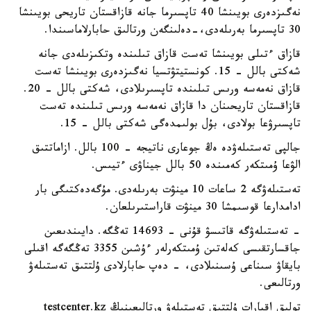
نەگىزدەرى بويىنشا 40 تاپسىرما جانە قازاقستان تاريحى بويىنشا
30 تاپسىرما بەرىلەدى،-دەلىنگەن ورتالىق حابارلاماسىندا.
قازاق ءتىلى بويىنشا تەست قازاق تىلىندە وتكىزىلەدى جانە
شەكتى بالل - 15. كونستيتۋتسيا نەگىزدەرى بويىنشا تەست
قازاق نەمەسە ورىس تىلىندە تاپسىرىلادى، شەكتى بالل - 20.
قازاقستان تاريحىنان دا قازاق نەمەسە ورىس تىلىندە تەست
تاپسىرۋعا بولادى، بۇل بولىمدەگى شەكتى بالل - 15.
جالپى تەستىلەۋدە ەڭ جوعارى ناتيجە - 100 بالل. ازاماتتىق
الۋعا ۇمىتكەر كەمىندە 50 بالل جيناۋى ءتيىس.
تەستىلەۋگە 2 ساعات 10 مينۋت بەرىلەدى. مۇگەدەكتىگى بار
ادامدارعا قوسىمشا 30 مينۋت قاراستىرىلعان.
- تەستىلەۋگە قاتىسۋ قۇنى - 14693 تەڭگە. دايىندىعىن
جاقسارتقىسى كەلەتىن ۇمىتكەرلەر ءۇشىن 3355 تەڭگەگە اقىلى
بايقاۋ سىناعى ۇسىنىلادى، - دەپ حابارلادى ۇلتتىق تەستىلەۋ
ورتالىعى.
تولىق اقپارات ۇلتتىق تەستىلەۋ ورتالىعىنىڭ testcenter.kz