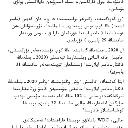
قامتۋدىڭ جول كارتاسىن» ىسكە اسىرۋمەن بايلانىستى بولۋى
مۇمكىن.
ءوز كەزەگىندە، وڭىرلەر بولىنىسىندە ت ج- دان كەيىن (مامىر
ايىندا) ەڭ كوپ بوس ورىندارى - الماتىدا، نۇر-سۇلتان مەن
قوستانايدا ( مامىر ايىندا قۇرىلعان بارلىق ب وس ورىندار
سانىنىڭ 29 پايىزى ) قۇرىلدى.
ال 2020-جىلدىڭ 5-ايىندا ەڭ كوپ تۇيىندەمەلەر تۇركىستان،
جامبىل جانە الماتى وبلىستارىنا تيەسىلى (2020-جىلدىڭ
قاڭتار-مامىر ايلارىندا ۇسىنىلعان تۇيىندەمەلەر سانىنىڭ 31
پايىزى).
ايتا كەتسەك، اتالمىش ءۇش وڭتۇستىك ءوڭىر 2020-جىلدىڭ
قاڭتار-مامىر ايلارىندا حالىقتى جۇمىسپەن قامتۋ ورتالىقتارىندا
تىركەلگەندەر سانى - 102 مىڭ ادام نەمەسە جۇمىس ىزدەپ
جۇرگەن ادامداردىڭ جالپى سانىنىڭ 32 پايىزى بويىنشا
كوشباسشىلار قاتارىندا.
جالپى، WDC باعالاۋى بويىنشا قازاقستاندا تەحنيكالىق