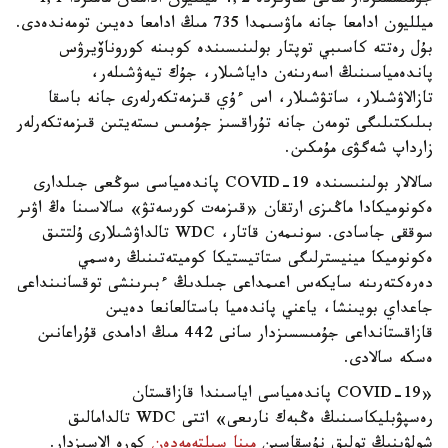
جۇمىسسىزدار سانى ساۋىردە 4,2 ميلليون ادامنان مامىردا 1,1
ميلليون ادامعا جانە ماۋسىمدا 735 مىڭ ادامعا دەيىن تومەندەدى.
بۇل رەتتە كاسىبي توپتار بولىنىسىندە كوبىنە كوروناۆيرۋس
پاندەمياسىنىڭ اسەرىنەن داياشىلار، جۇك تيەۋشىلەر،
تازالاۋشىلار، ساتۋشىلار، اس ءۇي قىزمەتكەرلەرى جانە باسقا
بىلىكتىلىگى تومەن جانە تۇراقسىز جۇمىس ىستەيتىن قىزمەتكەرلەر
زارداپ شەگۋى مۇمكىن.
سالالار بولىنىسىندە COVID-19 پاندەمياسى سوڭعى جىلدارى
ەكونوميكادا ماڭىزى ارتقان «قىزمەت كورسەتۋ» سالاسىنا ەڭ اۋىر
سوققى جاسادى. سونىمەن قاتار، WDC تالداۋشىلارى ۇلتتىق
ەكونوميكا مينيسترلىگى ستاتيستيكا كوميتەتىنىڭ رەسمي
دەرەكتەرىنە سايكەس اعىمداعى جىلدىڭ ءبىرىنشى توقسانىنداعى
جاعداي بويىنشا، ياعني پاندەميا باستالعانعا دەيىن
قازاقستانداعى جۇمىسسىزدار سانى 442 مىڭ ادامدى قۇراعانىن
ەسكە سالادى.
«COVID-19 پاندەمياسى اياسىندا قازاقستان
رەسپۋبليكاسىنىڭ ەڭبەك نارىعى» اتتى WDC تالدامالىق
شولۋىنىڭ تولىق نۇسقاسىن
مىنا سىلتەمەدەن
كورە الاسىزدار.