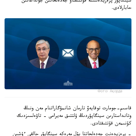
سينگاپۋر پرەزيدەنتىنە قۇتتىقتاۋ جەدەلحاتىن جولداعانىن
حابارلادى.
Фото: Ақорда
قاسىم-جومارت توقايەۆ تارمان شانمۋگاراتنام مەن ونىڭ
وتانداستارىن سينگاپۋردىڭ ۇلتتىق مەيرامى - تاۋەلسىزدىك
كۇنىمەن قۇتتىقتادى.
- پرەزيدەنت جەدەلحاتتا بۇل مەرەكە سينگاپۋر حالقى ءۇشىن