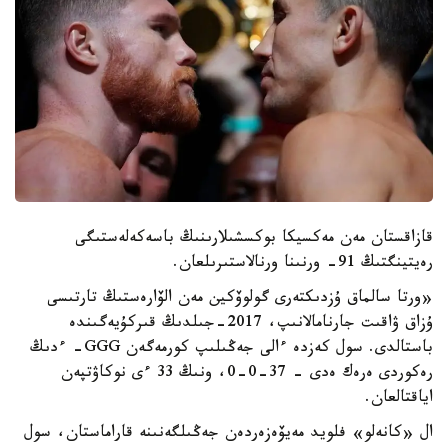
قازاقستان مەن مەكسيكا بوكسشىلارىنىڭ باسەكەلەستىگى
رەيتينگتىڭ 91- ورنىنا ورنالاستىرىلعان.
«ورتا سالماق ۇزدىكتەرى گولوۆكين مەن الۆارەستىڭ تارتىسى
ۇزاق ۋاقىت جارنامالانىپ، 2017-جىلدىڭ قىركۇيەگىندە
باستالدى. سول كەزدە ءالى جەڭىلىپ كورمەگەن GGG- ءدىڭ
رەكوردى ەرەك ەدى - 37-0-0، ونىڭ 33 ءى نوكاۋتپەن
اياقتالعان.
ال «كانەلو» فلويد مەيۆەزەردەن جەڭىلگەنىنە قاراماستان، سول