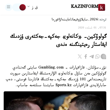
KAZINFORM
ق ز
ترەند:
2026-سايلاۋ
وقيعا
تاعايىنداۋ
اقوردا
07:51, 01 شىلدە 2020
گولوۆكين- «كانەلو» جەكپە-جەكتەرى ۇزدىك
ايقاستار رەيتينگىنە ەندى
نۇر-سۇلتان. قازاقپارات - Gambling.com سايتى گەننادي
گولوۆكين مەن ساۋل «كانەلو» الۆارەستىڭ ايقاستارىن سپورت
تاريحىنداعى 101 ۇزدىك جەكپە-جەكتىڭ قاتارىنا قوستى، دەپ
حابارلايدى قازاقپارات Sports.kz سايتىنا سىلتەمە جاساپ.