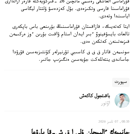
قۇراماسى العاشقى رەسمي ماتچىن 26 -قىركۇيەكتە فارەر ارالدارى
قۇراماسىنا قارسى وتكىزەدى. بۇل كەزدەسۋ ۇلتتار ليگاسى
اياسىندا وتەدى.
ايتا كەتەيىك، قازاقستان قۇراماسىنىڭ بۇرىنعى باس باپكەرى
تالعات بايسۋفينوۆ ءبىر ايدان استام ۋاقىت بۇرىن ءوز ەركىمەن
قىزمەتىنەن كەتكەن ەدى.
سونىمەن قاتار ق ف ف كاسىبي تۋرنيرلەر كۇنتىزبەسىن قۇرۋدا
جاساندى ينتەللەكت جۇيەسىن ەنگىزىپ جاتىر.
سپورت
باقىتجول كاكەش
اۆتور
08:55, 07 تامىز 2026
جانىبەك ءالىمحان ۇلى ا ق ش-قا بارۋعا