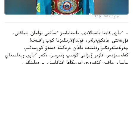
فوتو: Top Rank
- ءبارى قايتا باستالادى. باستامامىز ءساتتى بولعان سياقتى.
قۇرمەتتى جانكۇيەرلەر، قولداۋلارىڭىزعا كوپ راقمەت!
جەرلەستەرىڭىز رەتىندە ماعان ەرەكشە دەمەۋ كورسەتىپ
كەلەسىزدەر. قازىر ۆيزانى كۇتىپ وتىرمىز. ەگەر ءبارى ويداعىداي
بولسا، جاقىن كۇندەرى امەريكاعا اتتانامىز، - دەلىنگەن
حابارلامادا.
بۇعان دەيىن جانىبەك ءالىمحان ۇلى جاڭا سالماق دارەجەسىندە
WBO رەيتينگىندە جەكپە-جەكسىز-اق ەكىنشى ورىنعا
كوتەرىلگەنى حابارلانعان بولاتىن.
ءالىمحان ۇلى سوڭعى جەكپە-جەگىن 2025 -جىلعى 5-
ساۋىردە استانادا وتكىزىپ، فرانسيالىق اناۋەل نگاميسسەنگەنى
نوكاۋتپەن جەڭدى. سول كەزدەسۋدە ول ورتا سالماقتاعى WBO
جانە IBF چەمپيوندىق بەلبەۋلەرىن ءساتتى قورعاعان ەدى.