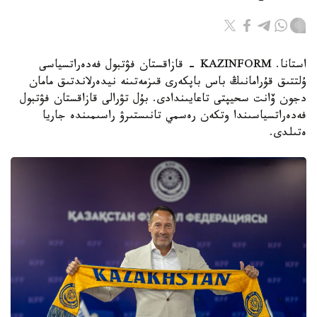
استانا. KAZINFORM - قازاقستان فۋتبول فەدەراتسياسى
ۇلتتىق قۇرامانىڭ باس باپكەرى قىزمەتىنە نيدەرلاندتىق مامان
دجون ۆانت سحيپتى تاعايىندادى. بۇل تۋرالى قازاقستان فۋتبول
فەدەراتسياسىندا وتكەن رەسمي تانىستىرۋ راسىمىندە جاريا
ەتىلدى.