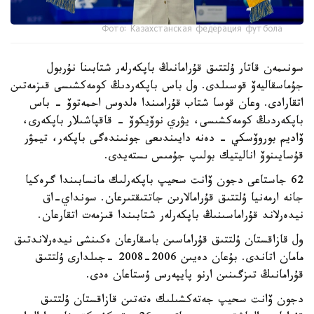
Фото: Казахстанская федерация футбола
سونىمەن قاتار ۇلتتىق قۇرامانىڭ باپكەرلەر شتابىنا نۇربول
جۇماسقاليەۆ قوسىلدى. ول باس باپكەردىڭ كومەكشىسى قىزمەتىن
اتقارادى. وعان قوسا شتاب قۇرامىندا ەلدوس احمەتوۆ - باس
باپكەردىڭ كومەكشىسى، يۋري نوۆيكوۆ - قاقپاشىلار باپكەرى،
ۆاديم بوروۆسكي - دەنە دايىندىعى جونىندەگى باپكەر، تيمۋر
قۇسايىنوۆ اناليتيك بولىپ جۇمىس ىستەيدى.
62 جاستاعى دجون ۆانت سحيپ باپكەرلىك مانسابىندا گرەكيا
جانە ارمەنيا ۇلتتىق قۇرامالارىن جاتتىقتىرعان. سونداي-اق
نيدەرلاند قۇراماسىنىڭ باپكەرلەر شتابىندا قىزمەت اتقارعان.
ول قازاقستان ۇلتتىق قۇراماسىن باسقارعان ەكىنشى نيدەرلاندتىق
مامان اتاندى. بۇعان دەيىن 2006-2008 -جىلدارى ۇلتتىق
قۇرامانىڭ تىزگىنىن ارنو پايپەرس ۇستاعان ەدى.
دجون ۆانت سحيپ جەتەكشىلىك ەتەتىن قازاقستان ۇلتتىق