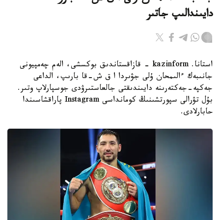
دايىندالىپ جاتىر
استانا. kazinform - قازاقستاندىق بوكسشى، الەم چەمپيونى
جانىبەك ءالىمحان ۇلى جۋىردا ا ق ش-قا بارىپ، الداعى
جەكپە-جەكتەرىنە دايىندىقتى جالعاستىرۋدى جوسپارلاپ وتىر.
بۇل تۋرالى سپورتشىنىڭ كومانداسى Instagram پاراقشاسىندا
حابارلادى.