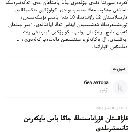
كەزدە سپورتتا ەندى جۇلدىزى جانا باستاعان ەدى. تەكەتىرەسكە
العاشقى جەكپە-جەك سەبەپ بولدى. گولوۆكين مەكسيكالىق
قارسىلاسىنان 12 راۋندتىڭ 10 ىندا باسىم تۇسكەنىمەن،
تورەشىلەردىڭ شەشىمىمەن ايقاس تەڭ اياقتالدى. ءبىر جىلدان
كەيىن ماتچ-ريەۆانش بولىپ، گولوۆكين ءبىرىنشى رەت
جەڭىلدى. ال «كانەلو» مىقتىلىعىن دالەلدەپ كەلەدى»، -
دەلىنگەن اقپاراتتا.
سپورت
без автора
اۆتور
18:04, 07 تامىز 2026
قازاقستان قۇراماسىنىڭ جاڭا باس باپكەرىن
تانىستىرىلدى