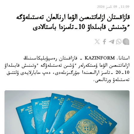
11:09, 09 تامىز 2026
قازاقستان ازاماتتىعىن الۋعا ارنالعان تەستىلەۋگە
ءوتىنىش قابىلداۋ 10-تامىزدا باستالادى
استانا. KAZINFORM - قازاقستان رەسپۋبليكاسىنىڭ
ازاماتتىعىن الۋعا ۇمىتكەرلەر ءۇشىن تەستىلەۋگە ءوتىنىش قابىلداۋ
10-20 -تامىز ارالىعىندا جۇرگىزىلەدى، دەپ حابارلايدى ۇلتتىق
تەستىلەۋ ورتالىعى.