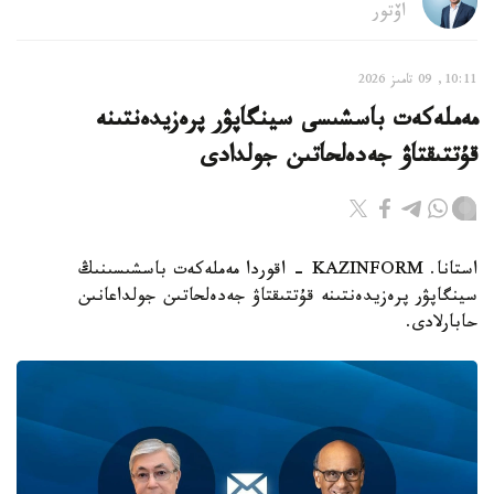
اۆتور
10:11, 09 تامىز 2026
مەملەكەت باسشىسى سينگاپۋر پرەزيدەنتىنە
قۇتتىقتاۋ جەدەلحاتىن جولدادى
استانا. KAZINFORM - اقوردا مەملەكەت باسشىسىنىڭ
سينگاپۋر پرەزيدەنتىنە قۇتتىقتاۋ جەدەلحاتىن جولداعانىن
حابارلادى.