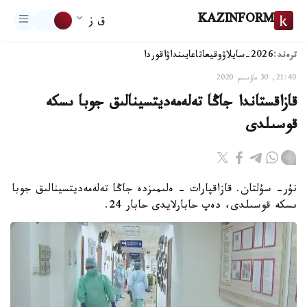
KAZINFORM
ق ز
ترەند:
2026-سايلاۋ
وقيعا
تاعايىنداۋ
اقوردا
21:40, 30 ماۋسىم 2020
قازاقستاندا جاڭا تەلەمەديتسينالىق جوبا ىسكە
قوسىلدى
نۇر- سۇلتان. قازاقپارات – ەلىمىزدە جاڭا تەلەمەديتسينالىق جوبا
ىسكە قوسىلدى، دەپ حابارلايدى حابار 24.