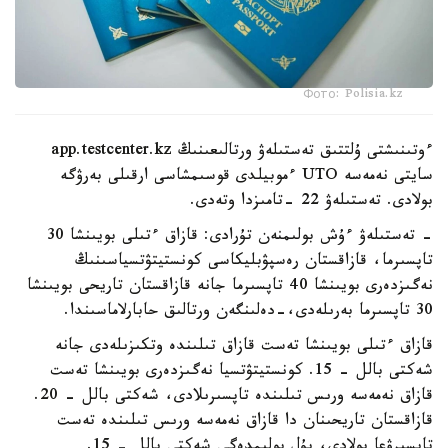
Фото: Polisia.kz
ءوتىنىشتى ۇلتتىق تەستىلەۋ ورتالىعىنىڭ app.testcenter.kz
سايتى نەمەسە UTO ءموبيلدى قوسىمشاسى ارقىلى بەرۋگە
بولادى. تەستىلەۋ 22 -تامىزدا وتەدى.
- تەستىلەۋ ءۇش بولىمنەن تۇرادى: قازاق ءتىلى بويىنشا 30
تاپسىرما، قازاقستان رەسپۋبليكاسى كونستيتۋتسياسىنىڭ
نەگىزدەرى بويىنشا 40 تاپسىرما جانە قازاقستان تاريحى بويىنشا
30 تاپسىرما بەرىلەدى،-دەلىنگەن ورتالىق حابارلاماسىندا.
قازاق ءتىلى بويىنشا تەست قازاق تىلىندە وتكىزىلەدى جانە
شەكتى بالل - 15. كونستيتۋتسيا نەگىزدەرى بويىنشا تەست
قازاق نەمەسە ورىس تىلىندە تاپسىرىلادى، شەكتى بالل - 20.
قازاقستان تاريحىنان دا قازاق نەمەسە ورىس تىلىندە تەست
تاپسىرۋعا بولادى، بۇل بولىمدەگى شەكتى بالل - 15.