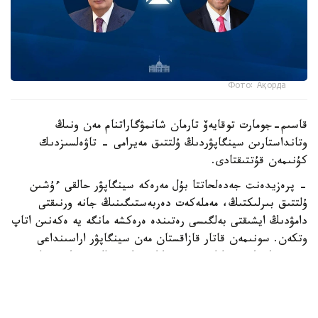
Фото: Ақорда
قاسىم-جومارت توقايەۆ تارمان شانمۋگاراتنام مەن ونىڭ
وتانداستارىن سينگاپۋردىڭ ۇلتتىق مەيرامى - تاۋەلسىزدىك
كۇنىمەن قۇتتىقتادى.
- پرەزيدەنت جەدەلحاتتا بۇل مەرەكە سينگاپۋر حالقى ءۇشىن
ۇلتتىق بىرلىكتىڭ، مەملەكەت دەربەستىگىنىڭ جانە ورنىقتى
دامۋدىڭ ايشىقتى بەلگىسى رەتىندە ەرەكشە مانگە يە ەكەنىن اتاپ
وتكەن. سونىمەن قاتار قازاقستان مەن سينگاپۋر اراسىنداعى
دوستىققا جانە ءوزارا تۇسىنىستىككە نەگىزدەلگەن سان قىرلى
ىنتىماقتاستىق قوس حالىقتىڭ يگىلىگى جولىندا ۇدايى دامي
بەرەتىنىنە سەنىم ءبىلدىردى،-دەلىنگەن اقپاراتتا.