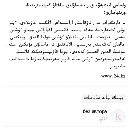
ولجاس ابىشيەۆ، ق ر دەنساۋلىق ساقتاۋ ءمينيسترىنىڭ
ورىنباسارى:
- دارىگەرلەر مەن ناۋقاستار اراسىنداعى اڭگىمە جازىلادى. ءبىز
بۇنى ادامداردىڭ جەكە باسىنا قاتىستى اقپاراتتى جيناۋ ءۇشىن
ەمەس، قىزمەت ساپاسىن باقىلاۋ ءۇشىن قولعا الدىق. ويتكەنى
جالعان كەڭەستەر بەرىلىپ، الاياقتىق تا جاسالۋى مۇمكىن. مىنە،
سونىڭ الدىن العىمىز كەلەدى. جوبا قاۋىپسىزدىككە قاتىستى
تەكسەرىستەردەن ءوتتى جانە قازىر سەرتيفيكاتتاۋعا دايىندالىپ
جاتىرمىز.
www.24.kz
بيلىك جانە ساياسات
без автора
اۆتور