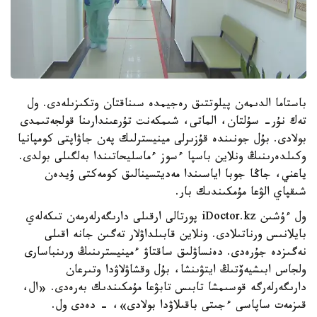
باستاما الدىمەن پيلوتتىق رەجيمدە سىناقتان وتكىزىلەدى. ول
تەك نۇر- سۇلتان، الماتى، شىمكەنت تۇرعىندارىنا قولجەتىمدى
بولادى. بۇل جونىندە قۇزىرلى مينيسترلىك پەن جاۋاپتى كومپانيا
وكىلدەرىنىڭ ونلاين باسپا ءسوز ءماسليحاتىندا بەلگىلى بولدى.
ياعني، جاڭا جوبا اياسىندا مەديتسينالىق كومەكتى ۇيدەن
شىقپاي الۋعا مۇمكىندىك بار.
ول ءۇشىن iDoctor.kz پورتالى ارقىلى دارىگەرلەرمەن تىكەلەي
بايلانىس ورناتىلادى. ونلاين قابىلداۋلار تەگىن جانە اقىلى
نەگىزدە جۇرەدى. دەنساۋلىق ساقتاۋ ءمينيسترىنىڭ ورىنباسارى
ولجاس ابىشيەۆتىڭ ايتۋىنشا، بۇل وقشاۋلاۋدا وتىرعان
دارىگەرلەرگە قوسىمشا تابىس تابۋعا مۇمكىندىك بەرەدى. «ال،
قىزمەت ساپاسى ءجىتى باقىلاۋدا بولادى»، - دەدى ول.