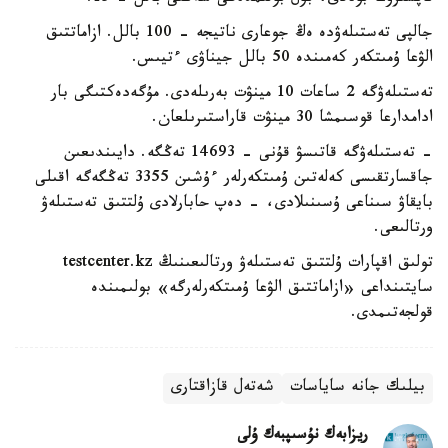
جالپى تەستىلەۋدە ەڭ جوعارى ناتيجە - 100 بالل. ازاماتتىق
الۋعا ۇمىتكەر كەمىندە 50 بالل جيناۋى ءتيىس.
تەستىلەۋگە 2 ساعات 10 مينۋت بەرىلەدى. مۇگەدەكتىگى بار
ادامدارعا قوسىمشا 30 مينۋت قاراستىرىلعان.
- تەستىلەۋگە قاتىسۋ قۇنى - 14693 تەڭگە. دايىندىعىن
جاقسارتقىسى كەلەتىن ۇمىتكەرلەر ءۇشىن 3355 تەڭگەگە اقىلى
بايقاۋ سىناعى ۇسىنىلادى، - دەپ حابارلادى ۇلتتىق تەستىلەۋ
ورتالىعى.
تولىق اقپارات ۇلتتىق تەستىلەۋ ورتالىعىنىڭ testcenter.kz
سايتىنداعى «ازاماتتىق الۋعا ۇمىتكەرلەرگە» بولىمىندە
قولجەتىمدى.
بيلىك جانە ساياسات
شەتەل قازاقتارى
ريزابەك نۇسىپبەك ۇلى