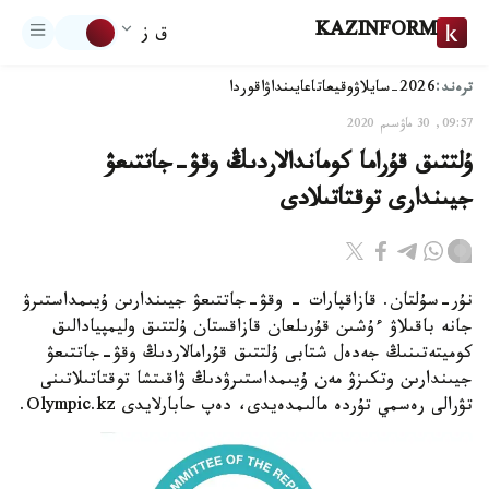
KAZINFORM
ق ز
ترەند:
2026-سايلاۋ
وقيعا
تاعايىنداۋ
اقوردا
09:57, 30 ماۋسىم 2020
ۇلتتىق قۇراما كوماندالاردىڭ وقۋ-جاتتىعۋ
جيىندارى توقتاتىلادى
نۇر-سۇلتان. قازاقپارات - وقۋ-جاتتىعۋ جيىندارىن ۇيىمداستىرۋ
جانە باقىلاۋ ءۇشىن قۇرىلعان قازاقستان ۇلتتىق وليمپيادالىق
كوميتەتىنىڭ جەدەل شتابى ۇلتتىق قۇرامالاردىڭ وقۋ-جاتتىعۋ
جيىندارىن وتكىزۋ مەن ۇيىمداستىرۋدىڭ ۋاقىتشا توقتاتىلاتىنى
تۋرالى رەسمي تۇردە مالىمدەيدى، دەپ حابارلايدى Olympic.kz.