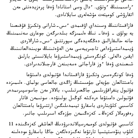
الداعى كونگرەستىڭ باستى ەرەكشەلىكتەرىنىڭ ءبىرى - سايلاۋ
ءراسىمىنىڭ ءوتۋى. ءدال وسى استانادا ۋەفا پرەزيدەنتى مەن
اتقارۋشى كوميتەت مۇشەلەرى سايلانادى.
قازاقستاننىڭ وسىنداي اۋقىمدى ءىس-شارانى وتكىزۋ قۇقىعىنا
يە بولۋى - ۋەفا- نىڭ ەلىمىزگە بىلدىرگەن جوعارى سەنىمىنىڭ
جانە حالىقارالىق دەڭگەيدەگى سپورتتىق ءىس-شارالاردى
ۇيىمداستىرۋداعى تاجىريبەسى مەن الەۋەتىنىڭ مويىندالعانىنىڭ
ايقىن دالەلى. كونگرەستى ۇيىمداستىرۋعا بايلانىستى بارلىق
شىعىندى ۋەفا ءوز قاراجاتى ەسەبىنەن قارجىلاندىرادى.
ۋەفا كونگرەسىن وتكىزۋ قازاقستاندا فۋتبولدى دامىتۋعا
باعىتتالعان جۇيەلى جۇمىستىڭ زاڭدى جالعاسى بولماق. ەلىمىزدە
فۋتبول ينفراقۇرىلىمى جاڭعىرتىلىپ، بالالار مەن جاسوسپىرىمدەر
فۋتبولىن دامىتۋعا ەرەكشە كوڭىل بولىنۋدە. سونىمەن قاتار
كاسىبي كلۋبتاردى باسقارۋ تيىمدىلىگىن ارتتىرۋعا باعىتتالعان
رەفورمالار كەزەڭ- كەزەڭىمەن جۇزەگە اسىرىلىپ جاتىر.
كاسىبي فۋتبولدى كوممەرسيالاندىرۋدىڭ العاشقى كەزەڭىندە 11
كلۋب ينۆەستيتسيا تارتۋعا نەگىزدەلگەن جاڭا باسقارۋ مودەلىنە