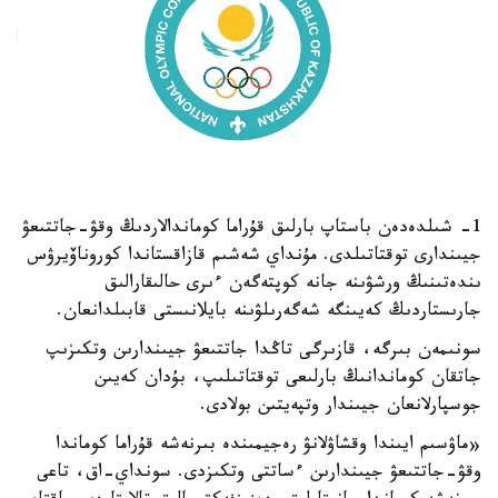
1- شىلدەدەن باستاپ بارلىق قۇراما كوماندالاردىڭ وقۋ-جاتتىعۋ
جيىندارى توقتاتىلدى. مۇنداي شەشىم قازاقستاندا كوروناۆيرۋس
ىندەتىنىڭ ورشۋىنە جانە كوپتەگەن ءىرى حالىقارالىق
جارىستاردىڭ كەيىنگە شەگەرىلۋىنە بايلانىستى قابىلدانعان.
سونىمەن بىرگە، قازىرگى تاڭدا جاتتىعۋ جيىندارىن وتكىزىپ
جاتقان كوماندانىڭ بارلىعى توقتاتىلىپ، بۇدان كەيىن
جوسپارلانعان جيىندار وتپەيتىن بولادى.
«ماۋسىم ايىندا وقشاۋلانۋ رەجيمىندە بىرنەشە قۇراما كوماندا
وقۋ-جاتتىعۋ جيىندارىن ءساتتى وتكىزدى. سونداي-اق، تاعى