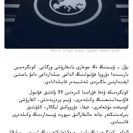
Фото: Спорт және туризм министрлігі
بۇل - ۇيىمنىڭ ەڭ جوعارى باسقارۋشى ورگانى. كونگرەسس
بارىسىندا ەۋروپا فۋتبولىنىڭ الداعى جىلدارداعى دامۋ باعىتىن
ايقىندايتىن ماڭىزدى شەشىمدەر قابىلدانادى.
كونگرەسكە ۋەفا قۇرامىنا كىرەتىن 55 ۇلتتىق فۋتبول
قاۋىمداستىعىنىڭ وكىلدەرى، ۇيىم پرەزيدەنتى، اتقارۋشى
كوميتەت مۇشەلەرى، فيفا، ەۋروپالىق ليگالار، كلۋبتىق
بىرلەستىكتەر جانە حالىقارالىق سپورت ۇيىمدارىنىڭ وكىلدەرى
قاتىسادى.