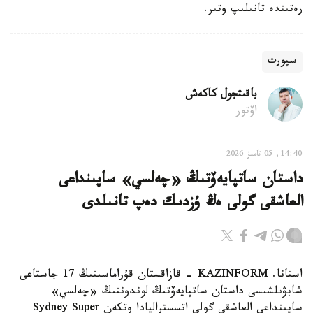
رەتىندە تانىلىپ وتىر.
سپورت
باقىتجول كاكەش
اۆتور
14:40, 05 تامىز 2026
داستان ساتپايەۆتىڭ «چەلسي» ساپىنداعى
العاشقى گولى ەڭ ۇزدىك دەپ تانىلدى
استانا. KAZINFORM - قازاقستان قۇراماسىنىڭ 17 جاستاعى
شابۋىلشىسى داستان ساتپايەۆتىڭ لوندوننىڭ «چەلسي»
ساپىنداعى العاشقى گولى اتسستراليادا وتكەن Sydney Super