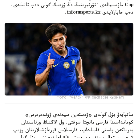
Cup ماۋسىمالدى ءتۋرنيرىنىڭ ەڭ ۇزدىك گولى دەپ تانىلدى،
دەپ حابارلايدى informsports.kz.
Фото: "Челси" ФК баспасөз қызметі
ساتپايەۆ بۇل گولدى «ۋەستەرن سيدنەي ۋوندەرەرس»
كومانداسىنا قارسى ماتچتا سوقتى. ول الاڭنىڭ ورتاسىنان
بەرىلگەن پاستى قابىلداپ، قارسىلاس قورعاۋشىلارىنان وزىپ