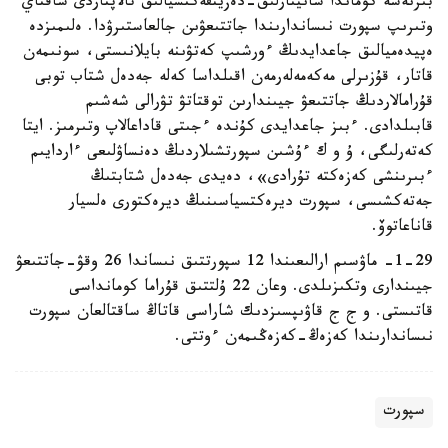
بىرنەشە كوماندا سانيتارلىق-دەزينفەكتسيالىق تالاپتاردى ساقتاي
وتىرىپ سپورت نىساندارىندا جاتتىعۋىن جالعاستىرۋدا. ەلىمىزدە
ەپيدەميالىق جاعدايدىڭ ءورشىپ كەتۋىنە بايلانىستى، سونىمەن
قاتار، قۇزىرلى مەكەمەلەرمەن اقىلداسا كەلە جەدەل شتاب توبى
قۇرامالاردىڭ جاتتىعۋ جيىندارىن توقتاتۋ تۋرالى شەشىم
قابىلدادى. ءبىز جاعدايدى كۇندە ءجىتى قاداعالاپ وتىرمىز. ايتا
كەتەرلىگى، ۇ و ك ءۇشىن سپورتشىلاردىڭ دەنساۋلىعى ءاردايىم
ءبىرىنشى كەزەكتە تۇرادى»، دەيدى جەدەل شتابتىڭ
جەتەكشىسى، سپورت ديرەكتسياسىنىڭ ديرەكتورى ەلسيار
قاناعاتوۆ.
1-29- ماۋسىم ارالىعىندا 12 سپورتتىق نىساندا 26 وقۋ-جاتتىعۋ
جيىندارى وتكىزىلدى. وعان 22 ۇلتتىق قۇراما كومانداسى
قاتىستى. و ج ج قاۋىپسىزدىك شاراسى قاتاڭ ساقتالعان سپورت
نىساندارىندا كەزەڭ-كەزەڭىمەن ءوتتى.
سپورت