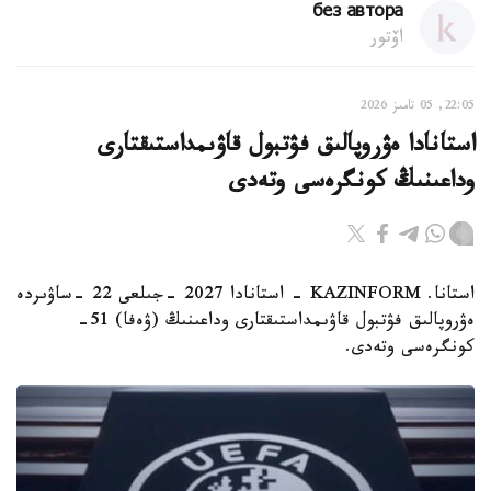
без автора
اۆتور
22:05, 05 تامىز 2026
استانادا ەۋروپالىق فۋتبول قاۋىمداستىقتارى
وداعىنىڭ كونگرەسى وتەدى
استانا. KAZINFORM - استانادا 2027 -جىلعى 22 -ساۋىردە
ەۋروپالىق فۋتبول قاۋىمداستىقتارى وداعىنىڭ (ۋەفا) 51-
كونگرەسى وتەدى.