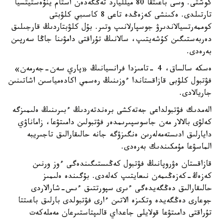
كوشتى. وسى باعىتقا 80 ميلليارد تەڭگەدەن استام ينۆەستيتسيا
تارتىلدى. ەكىنشى كەزەڭدە تاعى 8 كاسىبي كلۋبتى
كوممەرتسيالاندىرۋ جوسپارلانىپ وتىر. بۇل كلۋبتاردىڭ قارجىلىق
دەربەستىگىن كۇشەيتىپ، سالانىڭ تۇراقتى دامۋىنا جاڭا سەرپىن
بەرەدى.
ەسكە سالساق، 4 -تامىزدا فرانسيانىڭ «پاري سەن-جەرمەن»
فۋتبول كلۋبى قازاقستاندا ءوزىنىڭ رەسمي اكادەمياسىن اشاتىنىن
جاريالادى.
الەمدىك فۋتبولداعى جەتەكشى برەندتەردىڭ ءبىرىنىڭ ەلىمىزگە
كەلۋى بالالار مەن جاسوسپىرىمدەر فۋتبولىن دامىتۋعا، زاماناۋي
دايارلىق ادىستەمەلەرىن ەنگىزۋگە جانە حالىقارالىق تاجىريبە
الماسۋعا مۇمكىندىك بەرەدى.
قازاقستان ەۋروپانىڭ فۋتبول كەڭىستىگىندەگى ءوز ورنىن
كەزەڭ-كەزەڭىمەن نىعايتىپ كەلەدى. بۇگىندە ەلىمىز
حالىقارالىق دەڭگەيدەگى ءىرى سپورتتىق ءىس-شارالاردى
جوعارى دەڭگەيدە وتكىزە الاتىن ءارى فۋتبولدى بارلىق باعىتتا
تۇراقتى دامىتۋعا قولايلى جاعداي قالىپتاستىرعان مەملەكەت