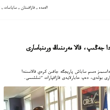
الەمدە
قازاقستان
ساياسات
ت
ۋدا جەڭىپ، قالا مەرىنىڭ ورىنباسارى
نداسىمىز ەسىم ساباش پاريجگە جاقىن كرەي قالاسىندا
رى بولدى، دەپ حابارلايدى قازاقپارات ءتىلشىسى.