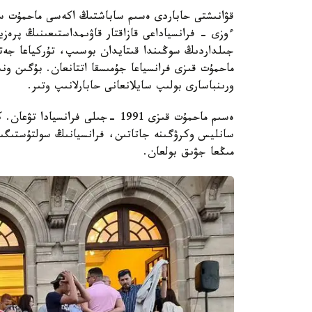
ءوزى - فرانسياداعى قازاقتار قاۋىمداستىعىنىڭ پرە
جىلداردىڭ سوڭىندا قىتايدان بوسىپ، تۇركياعا جەتكە
ماحمۇت قىزى فرانسياعا جۇمىسقا اتتانعان. بۇگىن و
ورىنباسارى بولىپ سايلانعانى حابارلانىپ وتىر.
مىڭعا جۋىق بولعان.