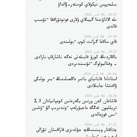
بىلمەپپىن نيكولاي كوستەر-ۆالداۋ
20:07, 06 تامىز 2026
ىلە الاتاۋىندا گيمالاي ۇلارى فوتوتۇزاققا ءتۇسىپ
قالدى
19:45, 06 تامىز 2026
قاي سالاعا گرانت كوپ ءبولىندى
19:27, 06 تامىز 2026
بالالاردىڭ كورۋ قابىلەتى نەگە ناشارلاپ بارادى
- وفتالمولوگ ءتۇسىندىردى
18:44, 06 تامىز 2026
استانادا قابانباي باتىر داڭعىلىنىڭ ءبىر بولىگى
ۋاقىتشا جابىلادى
18:30, 06 تامىز 2026
قاشاعان كەن ورنىن يگەرەتىن كومپانيادان 2,3
تريلليون تەڭگە ماجبۇرلەپ ءوندىرىپ الۋ ءۇشىن
ءىس قوزعالدى
17:31, 06 تامىز 2026
«تاقتار ويىنىنىڭ» جۇلدىزى قازاقستان تۋرالى