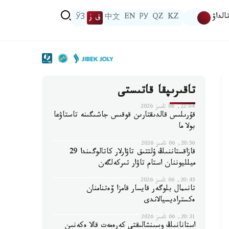
الداۋ
KZ
QZ
РУ
EN
中文
ق ز
ЎЗ
تاقىرىپقا قاتىستى
22:04, 06 تامىز 2026
قۇرىلىس قالدىقتارىن قوقىس جاشىگىنە تاستاۋعا
بولا ما
20:56, 06 تامىز 2026
قازاقستاننىڭ ۇلتتىق تاۋارلار كاتالوگىندا 29
ميلليوننان استام تاۋار تىركەلگەن
20:45, 06 تامىز 2026
تانىمال بلوگەر قايسار قامزا ۆەتنامنان
ەكستراديسيالاندى
20:31, 06 تامىز 2026
استانانىڭ وسىنشالىقتى كەرەمەت قالا ەكەنىن