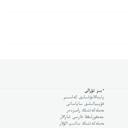
ءبىز تۋرالى
پايدالانۋشىلىق كەلىسىم
قۇپىيالىلىق ساياساتى
مەملەكەتتىك رامىزدەر
جەمقورلىققا قارسى شارالار
مەملەكەتتىك ساتىپ الۋلار