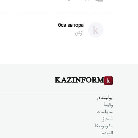
без автора
اۆتور
KAZINFORM
بوليمدەر
وقيعا
ساياسات
تالداۋ
ەكونوميكا
الەمدە