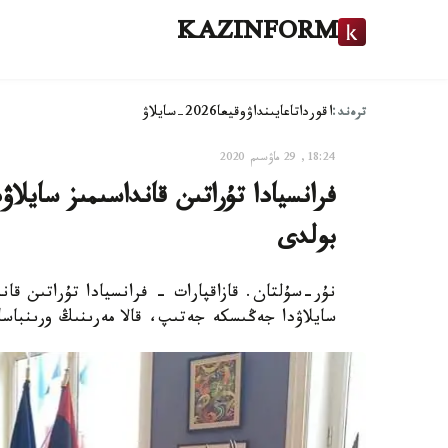
KAZINFORM
ترەند:
اقوردا
تاعايىنداۋ
وقيعا
2026-سايلاۋ
18:24, 29 ماۋسىم 2020
فرانسيادا تۇراتىن قانداسىمىز سايلا
بولدى
نۇر-سۇلتان. قازاقپارات - فرانسيادا تۇراتىن قا
سايلاۋدا جەڭىسكە جەتىپ، قالا مەرىنىڭ ورىنباسا