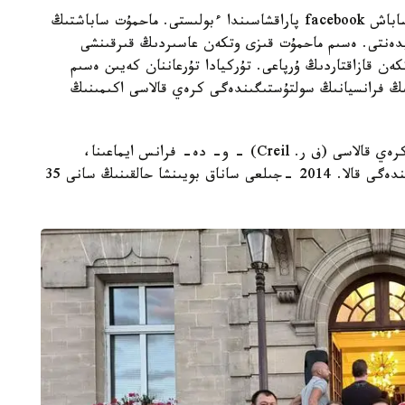
قۋانىشتى حاباردى ەسىم ساباشتىڭ اكەسى ماحمۇت ساباش facebook پاراقشاسىندا ءبولىستى. ماحمۇت ساباشتىڭ
زيدەنتى. ەسىم ماحمۇت قىزى وتكەن عاسىردىڭ قىرقىنشى
ن قازاقتاردىڭ ۇرپاعى. تۇركيادا تۇرعاننان كەيىن ەسىم
نىڭ فرانسيانىڭ سولتۇستىگىندەگى كرەي قالاسى اكىمىنىڭ
ەسىم ماحمۇت قىزى 1991 -جىلى فرانسيادا تۋعان. كرەي قالاسى (ف ر. Creil) - و- دە- فرانس ايماعىنا،
سانليس وكرۋگىنە جاتاتىن، فرانسيانىڭ سولتۇستىگىندەگى قالا. 2014 -جىلعى ساناق بويىنشا حالقىنىڭ سانى 35