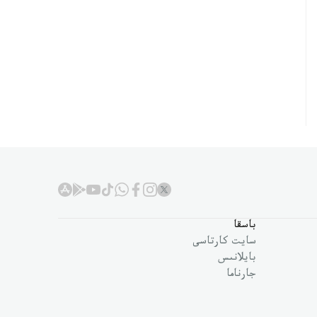
باسقا
سايت كارتاسى
بايلانىس
جارناما