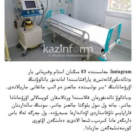
Instagram جەلىسىندە 85 مىڭنان استام وقىرمانى بار
«تالدىكورگانەتس» پاراقشاسىندا اماندىق باتالوۆتىڭ
اۋرۋحانانىڭ ءبىر بولىمىندە جالعىز ەم الىپ جاتقانى جاريالاندى.
«باتالوۆ تالدىقورعان قالاسىندا ورنالاسقان كوپسالالى اۋرۋحانادا
جاتىر. جانە ول سول بلوگتا جالعىز جاتىر. سونىڭ سالدارىنان
قاراپايىم ناۋقاستاردى اۋداندارعا جىبەرۋدە. ول جەرگە تەك باس
دارىگەر عانا كىرىپ-شىعا الادى» دەلىنگەن اۆتورى
كورسەتىلمەگەن جازبادا.