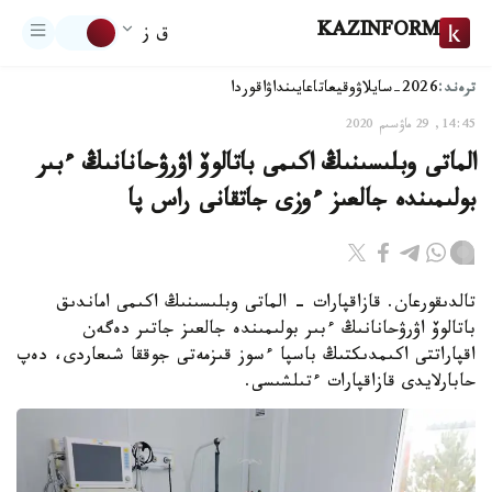
KAZINFORM
ق ز
ترەند:
2026-سايلاۋ
وقيعا
تاعايىنداۋ
اقوردا
14:45, 29 ماۋسىم 2020
الماتى وبلىسىنىڭ اكىمى باتالوۆ اۋرۋحانانىڭ ءبىر
بولىمىندە جالعىز ءوزى جاتقانى راس پا
تالدىقورعان. قازاقپارات - الماتى وبلىسىنىڭ اكىمى اماندىق
باتالوۆ اۋرۋحانانىڭ ءبىر بولىمىندە جالعىز جاتىر دەگەن
اقپاراتتى اكىمدىكتىڭ باسپا ءسوز قىزمەتى جوققا شىعاردى، دەپ
حابارلايدى قازاقپارات ءتىلشىسى.