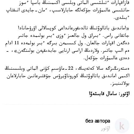
قازاقپارات ءتىلشىسى الماتى وبلىسى اكىمىنىڭ باسپا ءسوز
حاتشىسى عالىمۇرات جۇكەلگە حابارلاسىپ، ءمان-جايدى انىقتاپ
ءبىلدى.
«اماندىق باتالوۆتىڭ تالدىقورعانداعى كوپسالالى اۋرۋحانادا
جاتقانى راس. ءبىراق ول جالعىز ءوزى ءبىر بولىمدە جاتىر
دەگەن اقپارات جالعان. ول كىسىمەن بىرگە ءبىر بولمەدە 11 ادام
ەم الىپ جاتىر. ولاردىڭ اراسى ارنايى جابدىقپەن بولىنگەن»، -
دەدى عالىمۇرات جۇكەل.
ەستەرىڭىزگە سالا كەتەيىك، 22-ماۋسىم كۇنى الماتى وبلىسىنىڭ
اكىمى اماندىق باتالوۆتىڭ كوروناۆيرۋس جۇقتىرعانىن حابارلاعان
بولاتىنبىز.
اۆتور: سامال قابىشەۆا
без автора
اۆتور