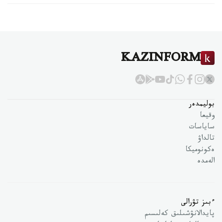
KAZINFORM
بوليمدەر
وقيعا
ساياسات
تالداۋ
ەكونوميكا
الەمدە
ءبىز تۋرالى
پايدالانۋشىلىق كەلىسىم