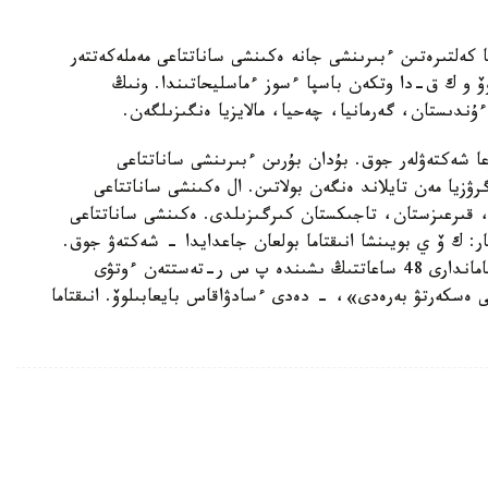
نا كەلتىرەتىن ءبىرىنشى جانە ەكىنشى ساناتتاعى مەملەكەتتەر
ۆ و ك ق-دا وتكەن باسپا ءسوز ءماسليحاتىندا. ونىڭ
ۇندىستان، گەرمانيا، چەحيا، مالايزيا ەنگىزىلگەن.
ا شەكتەۋلەر جوق. بۇدان بۇرىن ءبىرىنشى ساناتتاعى
ۋزيا مەن تايلاند ەنگەن بولاتىن. ال ەكىنشى ساناتتاعى
ن، قىرعىزستان، تاجىكستان كىرگىزىلدى. ەكىنشى ساناتتاعى
ار: ك ۆ ي بويىنشا انىقتاما بولعان جاعدايدا - شەكتەۋ جوق.
ال ەگەر انىقتاما بولماسا ولارعا كارانتين قىزمەتىنىڭ ماماندارى 48 ساعاتتىڭ ىشىندە پ س ر-تەستتەن ءوتۋى
انتينى تۋرالى ەسكەرتۋ بەرەدى»، - دەدى ءسادۋاقاس بايعابىلوۆ. انىقتاما