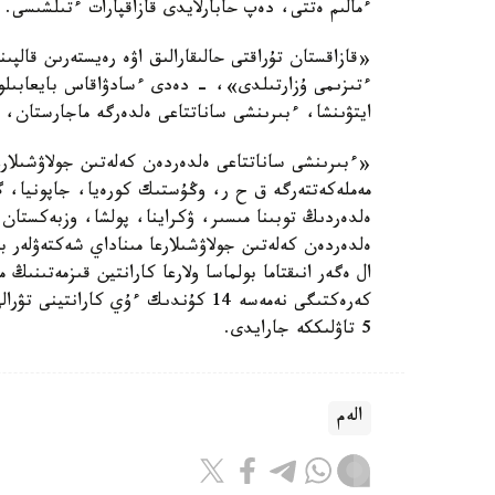
ءمالىم ەتتى، دەپ حابارلايدى قازاقپارات ءتىلشىسى.
«قازاقستان تۇراقتى حالىقارالىق اۋە رەيستەرىن قالپى
ءتىزىمى ۇزارتىلدى»، - دەدى ءسادۋاقاس بايعابىلو
ايتۋىنشا، ءبىرىنشى ساناتتاعى ەلدەرگە ماجارستان، ء
«ءبىرىنشى ساناتتاعى ەلدەردەن كەلەتىن جولاۋشىلارع
مەملەكەتتەرگە ق ح ر، وڭۇستىك كورەيا، جاپونيا، گر
ەلدەردىڭ توبىنا مىسىر، ۋكراينا، پولشا، وزبەكستا
ەلدەردەن كەلەتىن جولاۋشىلارعا مىناداي شەكتەۋلەر ب
كەرەكتىگى نەمەسە 14 كۇندىك ءۇي كار
5 تاۋلىككە جارايدى.
الەم