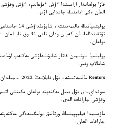
قازا بولعاندار اراسىندا ءۇش ءمۇعالىم، ءۇش وقۋشى
العان ەكى ادامنىڭ جاعدايى اۋىر.
تۇتقىندالعاننان كەيىن 
بولعان.
پوليتسيا سونىمەن قاتار شابۋىلداۋشى مەكتەپ اۋماعى
شامالاپ وتىر.
Reuters مالىمەتىنشە، بۇل تايلاندتا 2022 -جىلدان بەرگى ەڭ ءىرى جاپپاي قىرعىن.
سونداي-اق بۇل بيىل مەكتەپتە بولعان ەكىنشى اتىس: 
وقۋشى جاراقات الدى.
جاراقات العان.