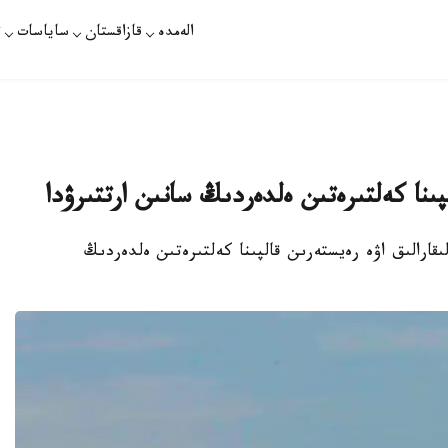
الەمدە
قازاقستان
ساياسات
ت
پىنا كەلتىرەتىن ەلدەردىڭ سانىن ارتتىرۋدا
قارالىق اۋە رەيستەرىن قالپىنا كەلتىرەتىن ەلدەردىڭ