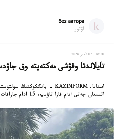
без автора
اۆتور
16:30, 07 تامىز 2026
تايلاندتا وقۋشى مەكتەپتە وق جاۋدى
استانا. KAZINFORM - بانگكوكت
اتىستان جەتى ادام قازا تاۋىپ، 15 ادام جاراقات الدى، دەپ حابارلايدى Reuters.