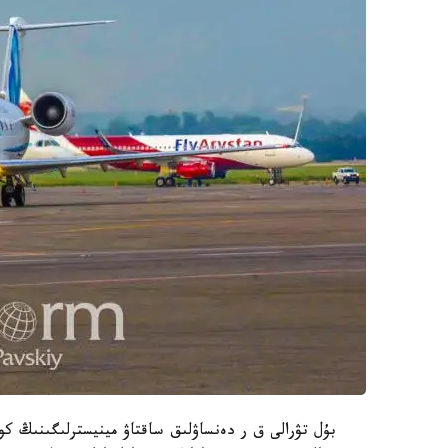
بۇل تۋرالى ق ر دەنساۋلىق ساقتاۋ مينيسترلىگىنىڭ ك