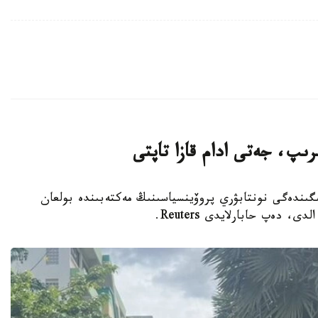
رىپ، جەتى ادام قازا تاپتى
ىڭ سولتۇستىگىندەگى نونتابۋري پروۆينسياسىنىڭ مەكتەبىندە بولعان