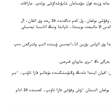
 جانە وزىنە قول جۇمساعان شابۋىلداۋشى بولدى. جاراقات
پوليتسيانىڭ مالىمەتىنشە، شابۋىلداۋشى 14 جاستاعى وقۋشى بولعان. ول كەم دەگەندە 26 رەت وق اتقان، ال
ودان تاعى 34 وق تابىلعان. الدىن الا مالىمەت بويىنشا، تاپانشا ونىڭ اتاسىنا تيەسىلى
ندا وق اتپاس بۇرىن اتا-اجەسىن ۇيىندە اتىپ ولتىرگەن دەپ
اقپان ايىندا ەلدىڭ وڭتۇستىگىندە مۇعالىم قازا تاۋىپ، ءبىر
ماۋسىمدا فيليپپيننىڭ ورتالىق بولىگىندەگى مەكتەپتە بولعان اتىستان ءۇش وقۋشى قازا تاۋىپ، كەمىندە 20 ادام