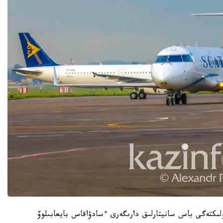
ولىكتەگى باس سانيتارلىق دارىگەرى ءسادۋاقاس بايعابىلوۆ