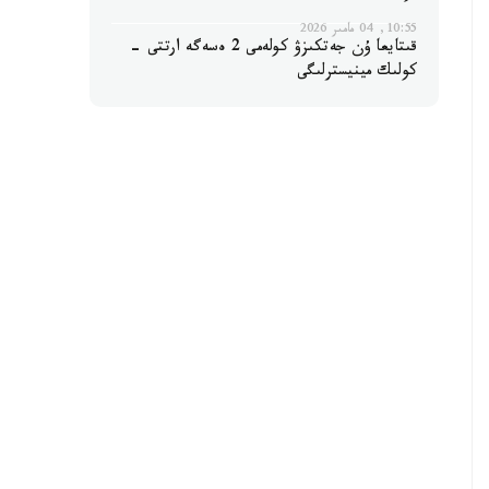
10:55, 04 مامىر 2026
قىتايعا ۇن جەتكىزۋ كولەمى 2 ەسەگە ارتتى -
كولىك مينيسترلىگى