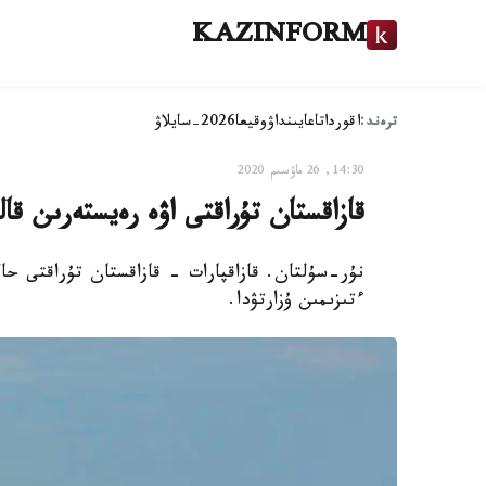
KAZINFORM
ترەند:
اقوردا
تاعايىنداۋ
وقيعا
2026-سايلاۋ
14:30, 26 ماۋسىم 2020
قازاقستان تۇراقتى اۋە رەيستەرىن قال
نۇر-سۇلتان. قازاقپارات - قازاقستان تۇراقتى حالى
ءتىزىمىن ۇزارتۋدا.