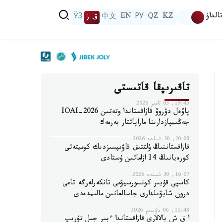
الداۋ
KZ
QZ
РУ
EN
中文
ق ز
ЎЗ
تاقىرىپقا قاتىستى
19:45, 03 تامىز 2026
پاۆەل دۋروۆ قازاقستاندا وتەتىن IOAI-2026
جەڭىمپازدارىنا ماراپاتتار بەرمەك
20:08, 30 شىلدە 2026
قازاقستاننىڭ ۇلتتىق قاۋىپسىزدىك كوميتەتى
كورەيانىڭ 14 ازاماتىن ۇستادى
16:07, 30 شىلدە 2026
كاسپي قۇبىر كونسورسيۋمى تانكەرلەرگە تاعى
درون شابۋىلدارى جاسالعانىن مالىمدەدى
11:48, 06 ماۋسىم 2026
ا ق ش بالالارى قازاقستاندا ءبىر جىل تۇرىپ