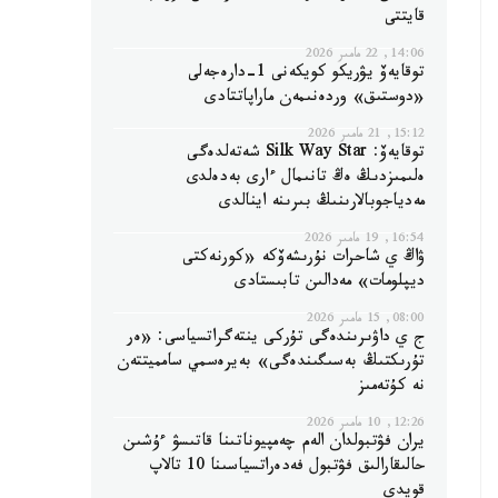
قايتتى
14:06, 22 مامىر 2026
توقايەۆ يۋريكو كويكەنى 1-دارەجەلى
«دوستىق» وردەنىمەن ماراپاتتادى
15:12, 21 مامىر 2026
توقايەۆ: Silk Way Star شەتەلدەگى
ەلىمىزدىڭ ەڭ تانىمال ءارى بەدەلدى
مەدياجوبالارىنىڭ بىرىنە اينالدى
16:54, 19 مامىر 2026
ۋاڭ ي شاحرات نۇرىشەۆكە «كورنەكتى
ديپلومات» مەدالىن تابىستادى
08:00, 15 مامىر 2026
ج ي داۋىرىندەگى تۇركى ينتەگراتسياسى: «ەر
تۇرىكتىڭ بەسىگىندەگى» بەيرەسمي سامميتتەن
نە كۇتەمىز
12:26, 10 مامىر 2026
يران فۋتبولدان الەم چەمپيوناتىنا قاتىسۋ ءۇشىن
حالىقارالىق فۋتبول فەدەراتسياسىنا 10 تالاپ
قويدى