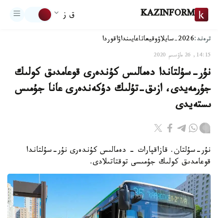
KAZINFORM
ق ز
ترەند:
2026-سايلاۋ
وقيعا
تاعايىنداۋ
اقوردا
14:15, 26 ماۋسىم 2020
نۇر-سۇلتاندا دەمالىس كۇندەرى قوعامدىق كولىك
جۇرمەيدى، ازىق-تۇلىك دۇكەندەرى عانا جۇمىس
ىستەيدى
نۇر-سۇلتان. قازاقپارات - دەمالىس كۇندەرى نۇر-سۇلتاندا
قوعامدىق كولىك جۇمىسى توقتاتىلادى.