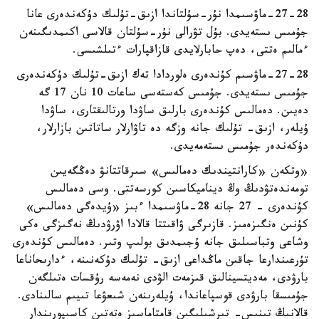
27-28-ماۋسىمدا نۇر-سۇلتاندا ازىق-تۇلىك دۇكەندەرى عانا
جۇمىس ىستەيدى. بۇل تۋرالى نۇر-سۇلتان قالاسى اكىمدىگىنەن
ءمالىم ەتتى، دەپ حابارلايدى قازاقپارات ءتىلشىسى.
27-28-ماۋسىم كۇندەرى ەلوردادا تەك ازىق-تۇلىك دۇكەندەرى
جۇمىس ىستەيدى. جۇمىس كەستەسى ساعات 10 نان 17 گە
دەيىن. دەمالىس كۇندەرى بارلىق ساۋدا ورتالىقتارى، ساۋدا
ۇيلەر، ازىق- تۇلىك جانە وزگە دە تاۋارلار ساتاتىن بازارلار،
دۇكەندەر جۇمىس ىستەمەيدى.
«وتكەن «كارانتيندىك دەمالىس» سىرقاتتانۋ دەڭگەيىن
تومەندەتۋدىڭ وڭ ديناميكاسىن كورسەتتى. وسى دەمالىس
كۇندەرى - 27 جانە 28-ماۋسىمدا ءبىز «ۇيدەگى دەمالىس»
كۇنىن ەنگىزەمىز. قازىرگى ۋاقىتتا قالادا اۋرۋدىڭ نەگىزگى ەكى
وشاعى وتباسىلىق جانە ۇجىمدىق بولىپ وتىر. دەمالىس كۇندەرى
تۇرعىندارعا جاقىن ماڭداعى ازىق- تۇلىك دۇكەنىنە، ءدارىحاناعا
بارۋدى، مەديتسينالىق قىزمەت الۋدى نەمەسە رۇقسات ەتىلگەن
جۇمىسقا بارۋدى قوسپاعاندا، ۇيلەرىنەن شىعۋعا تىيىم سالىنادى.
قالانىڭ تىنىس- تىرشىلىگىن قامتاماسىز ەتەتىن كاسىپورىندار