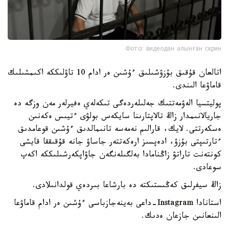
Фото: видеодан алынған скрин
اتالعان قۇقىق بۇزۋشىلىق ءۇشىن ەر ادام 10 تاۋلىككە اكىمشىلىك
قاماۋعا الىندى.
پوليتسيا الەۋمەتتىك جەلىلەردەگى تىكەلەي ەفيرلەر مەن وزگە دە
جاريالانىمدار زاڭ تالاپتارىنا سايكەس بولۋى ءتيىس ەكەنىن
ەسكەرتتى. لايك، قارالىم نەمەسە تانىمالدىق ءۇشىن قوعامدىق
ءتارتىپتى بۇزۋ، ادەپسىز ارەكەتتەر جاساۋ جانە قۇقىققا قايشى
كونتەنت تاراتۋ زاڭنامادا بەلگىلەنگەن جاۋاپكەرشىلىككە اكەپ
سوعادى.
زاڭ سيفرلىق كەڭىستىكتە دە بارشاعا بىردەي قولدانىلادى.
استانادا Instagram-داعى بەينەجازباسى ءۇشىن ەر ادام قاماۋعا
الىنعانىن جازعان ەدىك.