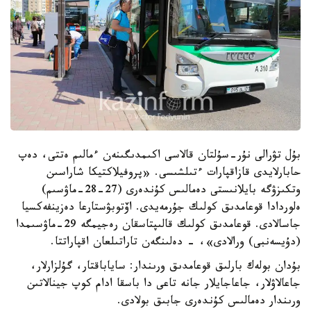
بۇل تۋرالى نۇر-سۇلتان قالاسى اكىمدىگىنەن ءمالىم ەتتى، دەپ
حابارلايدى قازاقپارات ءتىلشىسى. «پروفيلاكتيكا شاراسىن
وتكىزۋگە بايلانىستى دەمالىس كۇندەرى (27-28-ماۋسىم)
ەلوردادا قوعامدىق كولىك جۇرمەيدى. اۆتوبۋستارعا دەزينفەكسيا
جاسالادى. قوعامدىق كولىك قالىپتاسقان رەجيمگە 29-ماۋسىمدا
(دۇيسەنبى) ورالادى»، - دەلىنگەن تاراتىلعان اقپاراتتا.
بۇدان بولەك بارلىق قوعامدىق ورىندار: ساياباقتار، گۇلزارلار،
جاعالاۋلار، جاعاجايلار جانە تاعى دا باسقا ادام كوپ جينالاتىن
ورىندار دەمالىس كۇندەرى جابىق بولادى.