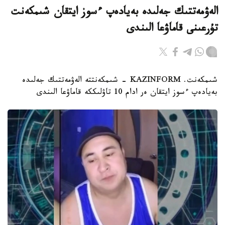
الەۋمەتتىك جەلىدە بەيادەپ ءسوز ايتقان شىمكەنت
تۇرعىنى قاماۋعا الىندى
شىمكەنت. KAZINFORM - شىمكەنتتە الەۋمەتتىك جەلىدە
بەيادەپ ءسوز ايتقان ەر ادام 10 تاۋلىككە قاماۋعا الىندى