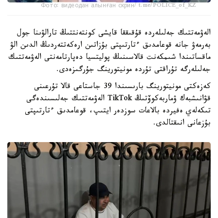
Фото: видеодан алынған скрин/ t.me/POLICE_of_KZ
الەۋمەتتىك جەلىلەردە قۇقىققا قايشى كونتەنتتىڭ تارالۋىنا جول
بەرمەۋ جانە قوعامدىق ءتارتىپتى بۇزاتىن ارەكەتتەردىڭ الدىن الۋ
ماقساتىندا شىمكەنت قالاسىنىڭ پوليتسيا دەپارتامەنتى الەۋمەتتىك
جەلىلەرگە تۇراقتى تۇردە مونيتورينگ جۇرگىزەدى.
كەزەكتى مونيتورينگ بارىسىندا 39 جاستاعى قالا تۇرعىنى
قۋانىشبەك ۋماربەكوۆتىڭ TikTok الەۋمەتتىك جەلىسىندەگى
تىكەلەي ەفيردە بالاعات سوزدەر ايتىپ، قوعامدىق ءتارتىپتى
بۇزعانى انىقتالدى.