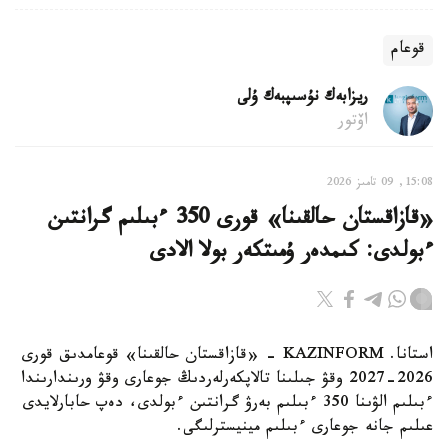
قوعام
ريزابەك نۇسىپبەك ۇلى
اۆتور
15:08, 09 تامىز 2026
«قازاقستان حالقىنا» قورى 350 ءبىلىم گرانتىن
ءبولدى: كىمدەر ۇمىتكەر بولا الادى
استانا. KAZINFORM - «قازاقستان حالقىنا» قوعامدىق قورى
2026-2027 وقۋ جىلىنا تالاپكەرلەردىڭ جوعارى وقۋ ورىندارىندا
ءبىلىم الۋىنا 350 ءبىلىم بەرۋ گرانتىن ءبولدى، دەپ حابارلايدى
عىلىم جانە جوعارى ءبىلىم مينيسترلىگى.