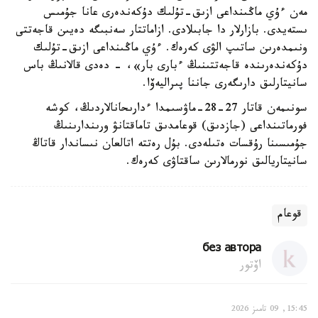
مەن ءۇي ماڭىنداعى ازىق-تۇلىك دۇكەندەرى عانا جۇمىس
ىستەيدى. بازارلار دا جابىلادى. ازاماتتار سەنبىگە دەيىن قاجەتتى
ونىمدەرىن ساتىپ الۋى كەرەك. ءۇي ماڭىنداعى ازىق-تۇلىك
دۇكەندەرىندە قاجەتتىنىڭ ءبارى بار»، - دەدى قالانىڭ باس
سانيتارلىق دارىگەرى جاننا پىراليەۆا.
سونىمەن قاتار 27-28-ماۋسىمدا ءدارىحانالاردىڭ، كوشە
فورماتىنداعى (جازدىق) قوعامدىق تاماقتانۋ ورىندارىنىڭ
جۇمىسىنا رۇقسات ەتىلەدى. بۇل رەتتە اتالعان نىساندار قاتاڭ
سانيتاريالىق نورمالارىن ساقتاۋى كەرەك.
قوعام
без автора
اۆتور
15:45, 09 تامىز 2026