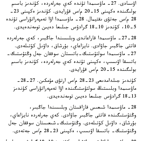
اۋىسادى. 27- ماۋسىمدا تۇندە كەي جەرلەردە، كۇندىز باسىم
بولىگىندە ەكپىنى 15-20 م/س قۇرايدى. كۇندىز ەكپىنى 23-
28 م/س جەتۋى ىقتيمال. 28- ماۋسىمدا اۋا تەمپەراتۋراسى تۇندە
5-10، كۇندىز 10-18 گرادۋس جىلىعا دەيىن تومەندەيدى.
27-28- ماۋسىمدا قاراعاندى وبلىسىندا جاڭبىر، كەي جەرلەردە
قاتتى جاڭبىر جاۋادى. نايزاعاي، بۇرشاق، داۋىل كۇتىلەدى.
27- ماۋسىمدا سولتۇستىك-باتىستان سوققان جەل وڭتۇستىك-
باتىسقا اۋىسىپ، ەكپىنى تۇندە كەي جەرلەردە، كۇندىز باسىم
بولىگىندە 15-20 م/س قۇرايدى.
كۇندىز جىلدامدىعى 23-28 م/س ارتۋى مۇمكىن. 27-28-
ماۋسىمدا وبلىستىڭ سولتۇستىگىندە اۋا تەمپەراتۋراسى كۇندىز
13-18 گرادۋس جىلىعا دەيىن تومەندەيدى.
28- ماۋسىمدا شىعىس قازاقستان وبلىسىندا جاڭبىر،
وڭتۇستىگىندە قاتتى جاڭبىر جاۋادى. كەي جەرلەردە نايزاعاي،
بۇرشاق، داۋىل كۇتىلەدى. وڭتۇستىك-شىعىستان سوققان جەل
وڭتۇستىك- باتىسقا اۋىسىپ، ەكپىنى 23-28 م/س جەتەدى.