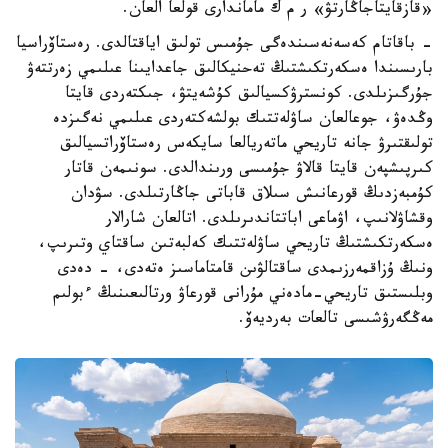
«قازقايتاجاڭارتۋ» ر م ك ماماندارى قولعا العان.
- باقاتام كەسەنەسىندەگى جۇمىس تولىق اياقتالدى. رەستاۆراسيا
بارىسىندا ەسكەرتكىشتىڭ تەحنيكالىق جاعدايىنا عىلىمي زەرتتەۋ
جۇرگىزىلدى. كونسترۋكسيالىق كۇشەيتۋ، جىكتەردى قايتا
وڭدەۋ، جوعالعان ساۋلەتتىك بولشەكتەردى عىلىمي نەگىزدە
تولىقتىرۋ جانە تاريحي ماتەريالعا سايكەس رەستاۆراتسيالىق
كىرپىشپەن قايتا قالاۋ جۇمىسى ورىندالدى. سونىمەن قاتار
كۇمبەزدىڭ قورعانىش سىلاق قاباتى جاڭارتىلدى. سۋدان
وقشاۋلانىپ، اۋماعى اباتتاندىرىلدى. اتالعان شارالار
ەسكەرتكىشتىڭ تاريحي ساۋلەتتىك كەلبەتىن ساقتاي وتىرىپ،
ونىڭ ۇزاقمەرزىمدى ساقتالۋىن قامتاماسىز ەتەدى، - دەدى
وبلىستىق تاريحي-مادەني مۇرانى قورعاۋ ورتالىعىنىڭ ءبولىم
مەڭگەرۋشىسى تالعات بەرديەۆ.