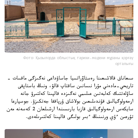
Фото: Қызылорда облыстық тарихи-мәдени мұраны қорғау
орталығы
سىعاناق قالاشىعىنا رەستاۆراتسيا جاساۋداعى نەگىزگى ماقسات -
تاريحي-مادەني مۇرا نىسانىن ساقتاپ قالۋ، ونىڭ باستاپقى
ساۋلەتتىك كەلبەتىن عىلىمي نەگىزدە قالپىنا كەلتىرۋ جانە
ارحەولوگيالىق قۇندىلىعىن بولاشاق ۇرپاققا جەتكىزۋ. جوسپارعا
سايكەس ارحەولوگيالىق قازبا بارىسىندا ارشىلعان 2 كەسەنە مەن
تۇرعىن ءۇي ورنىنىڭ ءبىر بولىگى قالپىنا كەلتىرىلەدى.