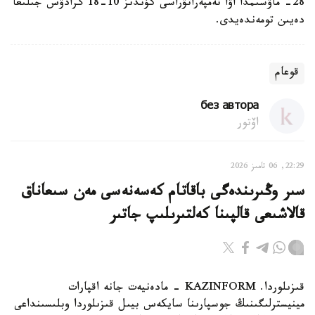
28- ماۋسىمدا اۋا تەمپەراتۋراسى كۇندىز 10-18 گرادۋس جىلىعا
دەيىن تومەندەيدى.
قوعام
без автора
اۆتور
22:29, 06 تامىز 2026
سىر وڭىرىندەگى باقاتام كەسەنەسى مەن سىعاناق
قالاشىعى قالپىنا كەلتىرىلىپ جاتىر
قىزىلوردا. KAZINFORM - مادەنيەت جانە اقپارات
مينيسترلىگىنىڭ جوسپارىنا سايكەس بيىل قىزىلوردا وبلىسىنداعى