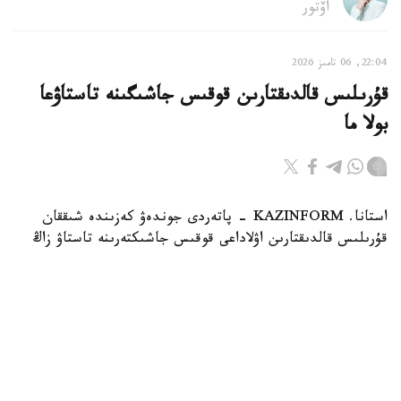
اۆتور
22:04, 06 تامىز 2026
قۇرىلىس قالدىقتارىن قوقىس جاشىگىنە تاستاۋعا
بولا ما
استانا. KAZINFORM - پاتەردى جوندەۋ كەزىندە شىققان
قۇرىلىس قالدىقتارىن اۋلاداعى قوقىس جاشىكتەرىنە تاستاۋ زاڭ
تالاپتارىنا قايشى كەلەدى. زاڭگەر باقتيار كارىم مۇنداي
قالدىقتاردى قالاي دۇرىس شىعارۋ كەرەگىن جانە تالاپتى
بۇزعاندارعا قانداي جاۋاپكەرشىلىك قاراستىرىلعانىن Jibek Joly
تەلەارناسىنىڭ باعدارلاماسىندا ءتۇسىندىردى.