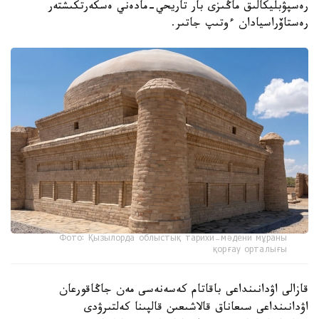
رەسپۋبليكالىق ماڭىزى بار تاريحي-مادەني ەسكەرتكىشتەر
رەستاۆراسيادان ءوتىپ جاتىر.
Фото: Қызылорда облыстық тарихи-мәдени мұраны
қорғау орталығы
قازالى اۋدانىنداعى باقاتام كەسەنەسى مەن جاڭاقورعان
اۋدانىنداعى سىعاناق قالاشىعىن قالپىنا كەلتىرۋدى