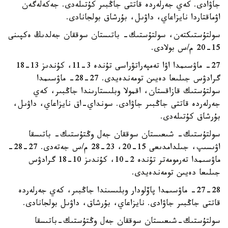
جاۋادى. كەي جەرلەردە قاتتى جاڭبىر كۇتىلەدى. جەكەلەگەن
اۋماقتاردا نايزاعاي، داۋىل، بۇرشاق بولجانادى.
سولتۇستىكتەن، سولتۇستىك- باتىستان سوققان جەلدىڭ ەكپىنى
15-20 م/س بولادى.
27- ماۋسىمدا اۋا تەمپەراتۋراسى تۇندە 3-11، كۇندىز 13-18
گرادۋس جىلىعا دەيىن تومەندەيدى. 27-28- ماۋسىمدا
سولتۇستىك قازاقستان، اقمولا وبلىستارىندا جاڭبىر، كەي
جەرلەردە قاتتى جاڭبىر جاۋادى. سونداي-اق نايزاعاي، داۋىل،
بۇرشاق كۇتىلەدى.
سولتۇستىك- شىعىستان سوققان جەل وڭتۇستىك- باتىسقا
اۋىسىپ، جىلدامدىعى 15-20، 23-28 م/س جەتەدى. 27-28-
ماۋسىمدا تەرمومەتر تۇندە 2-10، كۇندىز 10-18 گرادۋس
جىلىعا دەيىن تومەندەيدى.
27-28- ماۋسىمدا پاۆلودار وبلىسىندا جاڭبىر، كەي جەرلەردە
قاتتى جاڭبىر جاۋادى. نايزاعاي، بۇرشاق، داۋىل بولجانادى.
سولتۇستىك-شىعىستان سوققان جەل وڭتۇستىك-باتىسقا