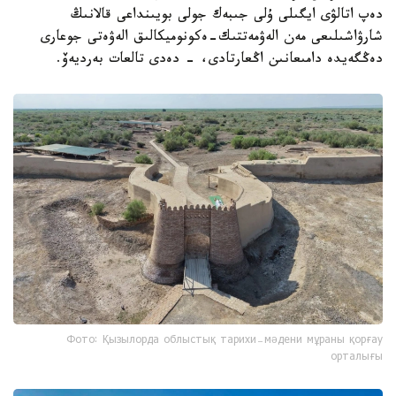
دەپ اتالۋى ايگىلى ۇلى جىبەك جولى بويىنداعى قالانىڭ
شارۋاشىلىعى مەن الەۋمەتتىك-ەكونوميكالىق الەۋەتى جوعارى
دەڭگەيدە دامىعانىن اڭعارتادى، - دەدى تالعات بەرديەۆ.
Фото: Қызылорда облыстық тарихи-мәдени мұраны қорғау
орталығы