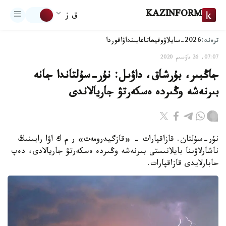
KAZINFORM
ق ز
ترەند:
2026-سايلاۋ
وقيعا
تاعايىنداۋ
اقوردا
07:07, 26 ماۋسىم 2020
جاڭبىر، بۇرشاق، داۋىل: نۇر-سۇلتاندا جانە
بىرنەشە وڭىردە ەسكەرتۋ جاريالاندى
نۇر-سۇلتان. قازاقپارات - «قازگيدرومەت» ر م ك اۋا رايىنىڭ
ناشارلاۋىنا بايلانىستى بىرنەشە وڭىردە ەسكەرتۋ جاريالادى، دەپ
حابارلايدى قازاقپارات.