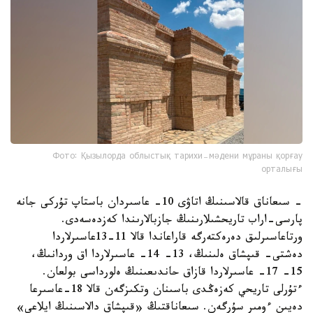
Фото: Қызылорда облыстық тарихи-мәдени мұраны қорғау
орталығы
- سىعاناق قالاسىنىڭ اتاۋى 10- عاسىردان باستاپ تۇركى جانە
پارسى-اراب تاريحشىلارىنىڭ جازبالارىندا كەزدەسەدى.
ورتاعاسىرلىق دەرەكتەرگە قاراعاندا قالا 11-13عاسىرلاردا
دەشتى- قىپشاق ەلىنىڭ، 13- 14- عاسىرلاردا اق وردانىڭ،
15- 17- عاسىرلاردا قازاق حاندىعىنىڭ ەلورداسى بولعان.
ءتۇرلى تاريحي كەزەڭدى باسىنان وتكىزگەن قالا 18-عاسىرعا
دەيىن ءومىر سۇرگەن. سىعاناقتىڭ «قىپشاق دالاسىنىڭ ايلاعى»