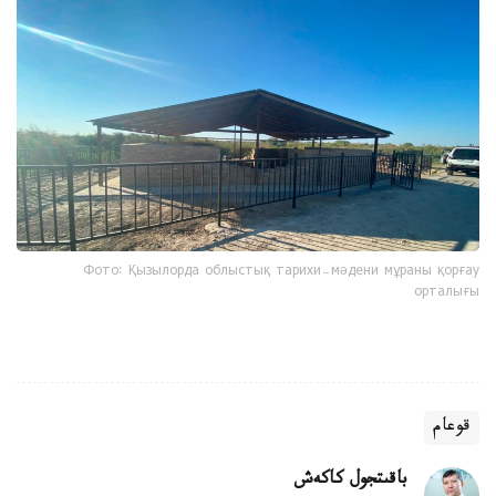
Фото: Қызылорда облыстық тарихи-мәдени мұраны қорғау
орталығы
قوعام
باقىتجول كاكەش