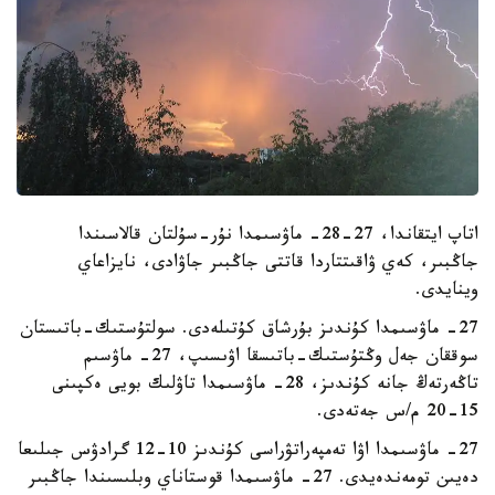
اتاپ ايتقاندا، 27-28- ماۋسىمدا نۇر-سۇلتان قالاسىندا
جاڭبىر، كەي ۋاقىتتاردا قاتتى جاڭبىر جاۋادى، نايزاعاي
وينايدى.
27- ماۋسىمدا كۇندىز بۇرشاق كۇتىلەدى. سولتۇستىك-باتىستان
سوققان جەل وڭتۇستىك-باتىسقا اۋىسىپ، 27- ماۋسىم
تاڭەرتەڭ جانە كۇندىز، 28- ماۋسىمدا تاۋلىك بويى ەكپىنى
15-20 م/س جەتەدى.
27- ماۋسىمدا اۋا تەمپەراتۋراسى كۇندىز 10-12 گرادۋس جىلىعا
دەيىن تومەندەيدى. 27- ماۋسىمدا قوستاناي وبلىسىندا جاڭبىر