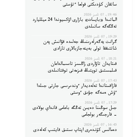
ساتقان كۇدىكتى قولعا ءتۇستى
19:46, 07 تامىز 2026
الماتىدا «بايسات» بازارى اۋكسيوندا 24 ميلليارد
تەڭگەگە ساتىلدى
19:29, 07 تامىز 2026
گرانت يەگەرلەرىنىڭ جەلىدە قۋانىش پەن
شاتتىققا تولى بەينەجازبالارى تارادى
18:21, 07 تامىز 2026
قىتايدان تاۋاردى زاڭسىز تاسىمالداعان
قىلمىستىق توپتىڭ قىزمەتى توقتاتىلدى
17:43, 07 تامىز 2026
قازاقستاندا تەلەديدار ءوندىرىسى جارتى جىلدا
ءۇش ەسەگە جۋىق ءوستى
17:29, 07 تامىز 2026
جىل سوڭىنا دەيىن تەڭگە باعامى قانداي بولادى
- قارجىگەر بولجامى
16:45, 07 تامىز 2026
دەمالىس كۇندەرى اپتاپ ىستىق قايتىپ كەلەدى