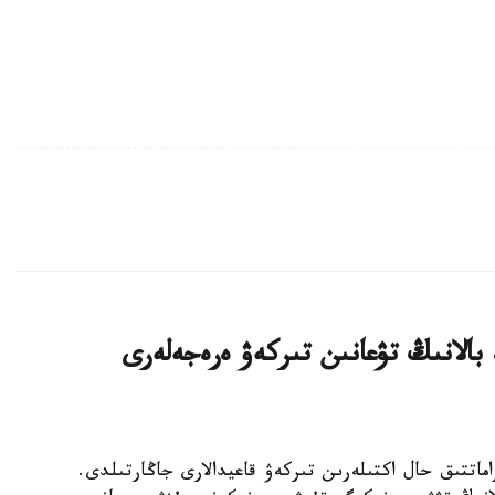
 بالانىڭ تۋعانىن تىركەۋ ەرەجەلەرى
ەتتەردە ازاماتتىق حال اكتىلەرىن تىركەۋ قاعيدالارى جاڭارتىلدى.