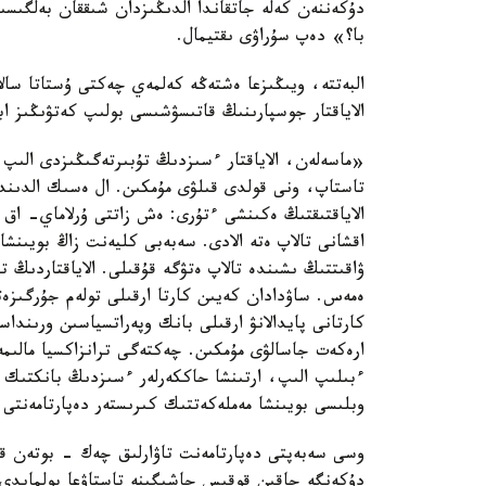
دۇكەننەن كەلە جاتقاندا الدىڭىزدان شىققان بەلگىسى
با؟» دەپ سۇراۋى ىقتيمال.
البەتتە، ويىڭىزعا ەشتەڭە كەلمەي چەكتى ۇستاتا سالا
الاياقتار جوسپارىنىڭ قاتىسۋشىسى بولىپ كەتۋىڭىز اب
«ماسەلەن، الاياقتار ءسىزدىڭ تۇبىرتەگىڭىزدى الىپ 
تاستاپ، ونى قولدى قىلۋى مۇمكىن. ال ەسىك الدىندا
الاياقتىقتىڭ ەكىنشى ءتۇرى: ەش زاتتى ۇرلاماي- اق
اقشانى تالاپ ەتە الادى. سەبەبى كليەنت زاڭ بويىنشا 
ۋاقىتتىڭ ىشىندە تالاپ ەتۋگە قۇقىلى. الاياقتاردىڭ 
ەمەس. ساۋدادان كەيىن كارتا ارقىلى تولەم جۇرگىزە
كارتانى پايدالانۋ ارقىلى بانك وپەراتسياسىن ورىنداس
ارەكەت جاسالۋى مۇمكىن. چەكتەگى ترانزاكسيا مالىمەت
ءبىلىپ الىپ، ارتىنشا حاككەرلەر ءسىزدىڭ بانكتىك
وبلىسى بويىنشا مەملەكەتتىك كىرىستەر دەپارتامەنتى.
وسى سەبەپتى دەپارتامەنت تاۋارلىق چەك - بوتەن ق
دۇكەنگە جاقىن قوقىس جاشىگىنە تاستاۋعا بولمايدى.