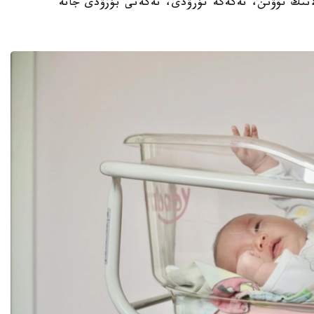
بالانىڭ تۋۋىن، نەكەگە تۇرۋدى، نەكەنى بۇزۋدى جانە