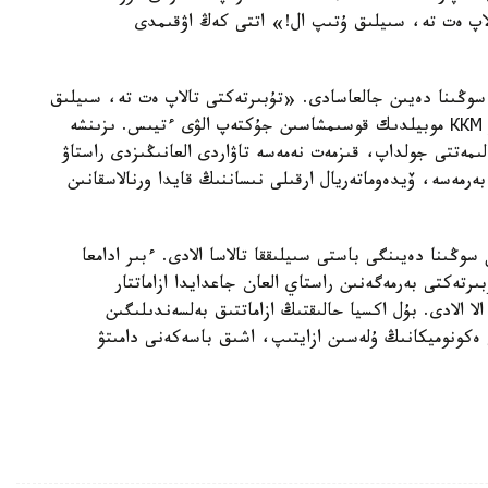
الاپ ەت تە، سىيلىق ۇتىپ ال!» اتتى كەڭ اۋقىمدى
 جىل سوڭىنا دەيىن جالعاسادى. «تۇبىرتەكتى تالاپ ەت تە، سىيلىق
ۇتىپ ال!» اكسياسىنا قاتىسۋ ءۇشىن قازاقستاندىقتار ККМ موبيلدىك قوسىمشاسىن جۇكتەپ الۋى ءتيىس. ىزىنشە
ىمەتتى جولداپ، قىزمەت نەمەسە تاۋاردى العانىڭىزدى راستاۋ
رمەسە، ۆيدەوماتەريال ارقىلى نىساننىڭ قايدا ورنالاسقانىن
ڭىنا دەيىنگى باستى سىيلىققا تالاسا الادى. ءبىر ادامعا
رتەكتى بەرمەگەنىن راستاي العان جاعدايدا ازاماتتار
لەمىندە سىياقى الا الادى. بۇل اكسيا حالىقتىڭ ازاماتتىق بەلسەندىلىگىن
 ەكونوميكانىڭ ۇلەسىن ازايتىپ، اشىق باسەكەنى دامىتۋ