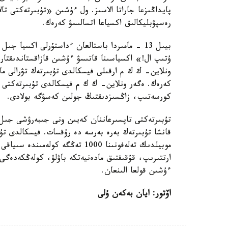
پايداڭىزعا جاراتا الاسىز. ول ءۇشىن «تۇبىرتەكتى ت
رەسپۋبليكالىق اكسياعا اتسالىسۋ كەرەك.
بيىل 13 - مامىردا باستالعان ءداستۇرلى اكسيا
ونلاين- ك ك م ارقىلى فيسكالدى تۇبىرتەك تۋرالى مال
كەرەك. ەگەر ونلاين- ك ك م فيسكالدى تۇبىرتەكتى بە
كورسەتىپ، زاڭسىزدىقتىڭ جولىن كەسۋگە بولادى.
تۇبىرتەكتى تاپسىرعاننان كەيىن ونى جىبەرۋشى جىل سو
قانشا تۇبىرتەك بەرە بەرسە دە رۇقسات. فيسكالدى تۇبى
موبيلدىك تەلەفونىنا 1000 تەڭگە كو
ارتتىرىپ، قۇقىقتىق مادەنيەتكە باۋلۋ، كولەڭكەدەگى
ءۇشىن قولعا الىنعان.
اۆتور: ايان بەكەن ۇلى