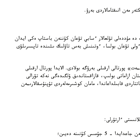
كتەر مەن انىقتامالاردى بەرۋ.
 دە مۇددەلى تۇلعالار ءسابي تۋعان كۇننەن باستاپ ەكى ايدان
لى تۋعان بولسا، ءوتىنىش بەس تاۋلىك ىشىندە تاپسىرىلۋى
ت» پورتالى ارقىلى بەرۋگە بولادى. الايدا پورتال ارقىلى
ان ازاماتى بولىپ، قازاقستاندىق ۇلگىدەگى نەكە تۋرالى
تتاردى قابىلداعاندا، مامان كوشىرمەلەردى تۇپنۇسقالارىمەن
انىستى ءارتۇرلى:
جۇمىس كۇنىنە دەيىن؛