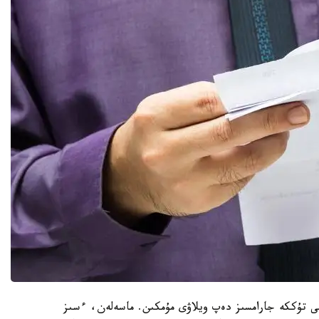
تى تۇككە جارامسىز دەپ ويلاۋى مۇمكىن. ماسەلەن، ءسىز