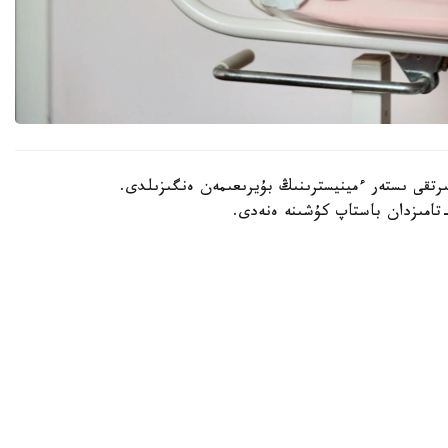
202 -جىلعى 30- شىلدەدە سىرتقى ىستەر ءمينيسترىنىڭ بۇيرىعىمەن ەنگىزىلدى.