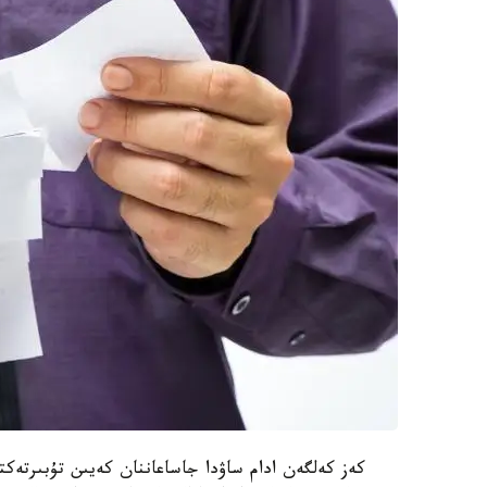
كەز كەلگەن ادام ساۋدا جاساعاننان كەيىن تۇبىرتەك