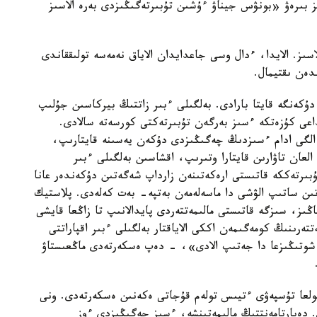
ز بىرەۋ «بونۋس جيناۋ ءۇشىن تۇبىرتەگىڭىزدى بەرە الاسىز
سىز. الايدا، ءدال وسى جاعدايدان الاياق نەمەسە تولىققاندى
دەن ىقتيمال.
دۇكەنگە قايتا بارادى. بەلگىلى ءبىر زاتتىڭ بيركاسىن جۇلىپ
عى كۇزەتكە ءسىز بەرگەن تۇبىرتەكتى كورسەتە سالادى.
 الگى ادام ءسىزدىڭ چەگىڭىزدى دۇكەن يەسىنە قايتارىپ،
العان تاۋارىن قايتارا وتىرىپ، اقشاسىن بەلگىلى ءبىر
تۇبىرتەككە قاتىستى ارەكەتىنەن زارداپ شەگەتىن دۇكەندەر عانا
تىن ساتىپ الۋشى دا ماسەلەمەن بەتپە- بەت كەلەدى. پلاستيك
اڭىز، سىزگە قاتىستى مالىمەتتەردى پايدالانىپ تا زاڭعا قايشى
تەرىنىڭ كومەگىمەن اككى الاياقتار بەلگىلى ءبىر اقپاراتتى
 شوتىڭىزعا دا جەتىپ الادى»، - دەپ ەسكەرتەدى ماڭعىستاۋ
ولعا تۇسپەۋى ءتيىس تولەم قۇجاتى ەكەنىن ەسكەرتەدى. ونى
 دەپارتامەنتتىڭ مالىمەتىنشە، ءسىز چەگىڭىزدى ءوز