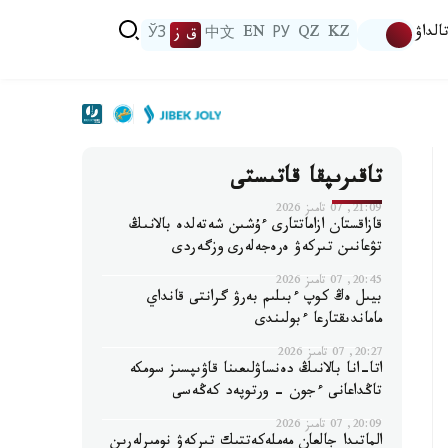
الداۋ
KZ
QZ
РУ
EN
中文
ق ز
ЎЗ
تاقىرىپقا قاتىستى
21:09, 07 تامىز 2026
قازاقستان ازاماتتارى ءۇشىن شەتەلدە بالانىڭ
تۋعانىن تىركەۋ ەرەجەلەرى وزگەردى
20:45, 07 تامىز 2026
بيىل ەڭ كوپ ءبىلىم بەرۋ گرانتى قانداي
ماماندىقتارعا ءبولىندى
20:27, 07 تامىز 2026
اتا-انا بالانىڭ دەنساۋلىعىنا قاۋىپسىز سومكە
تاڭداعانى ءجون - ورتوپەد كەڭەسى
20:09, 07 تامىز 2026
الماتىدا جالعان مەملەكەتتىك تىركەۋ نومىرلەرىن