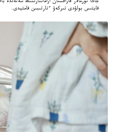
جاڭا نورمالار قازاقستان ازاماتتارىنىڭ شەتەلدە 
قايتىس بولۋدى تىركەۋ ءتارتىبىن قامتيدى.