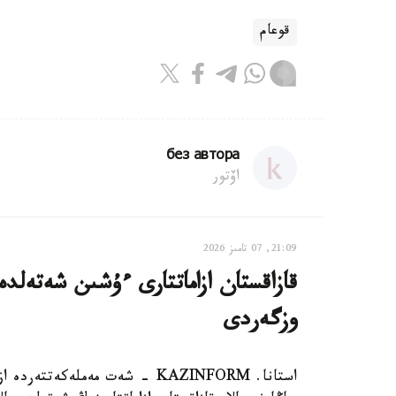
قوعام
без автора
اۆتور
21:09, 07 تامىز 2026
قازاقستان ازاماتتارى ءۇشىن شەتەلدە
وزگەردى
استانا. KAZINFORM - شەت مەملەك