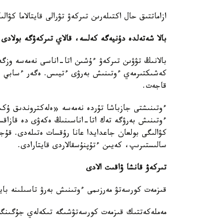
ازاماتتىق حال اكتىلەرىن تىركەۋ تۋرالى قايتالاما كۋالى
بالا شەتەلدە دۇنيەگە كەلسە، قالاي تىركەۋگە بولادى
بالانىڭ تۋۋىن تىركەۋ ءۇشىن اتا-اناسى نەمەسە وزگە
كەشىكتىرمەي ءوتىنىش بەرۋى ءتيىس. ەگەر ءسابي ءو
قاجەت.
ءوتىنىشتى جازباشا تۇردە نەمەسە «ەلەكتروندىق ۇكىمە
ءوتىنىش بەرۋگە تەك اتا-اناسىنىڭ ەكەۋى دە قازاقست
كۋالىگى بولعان جاعدايدا عانا رۇقسات ەتىلەدى. قۇجا
سالىستىرىپ، كەيىن ءتۇپنۇسقالاردى قايتارادى.
تىركەۋ قانشا ۋاقىت الادى
قىزمەت كورسەتۋ مەرزىمى ءوتىنىش بەرۋ تاسىلىنە بايل
مەملەكەتتىك قىزمەت كورسەتۋشىگە تىكەلەي جۇگىنگەن جاعدايدا - 5 