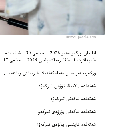
Фото: pexels.com
اتالعان وزگەرىستەر 6
قاعيدالاردىڭ جاڭا رەداكسياسى 2026 -جىلعى 17 -تامىزدان باستاپ كۇشىنە ەنەدى.
وزگەرىستەر بەس مەملەكەتتىك قىزمەتتى رەتتەيدى:
شەتەلدە بالانىڭ تۋۋىن تىركەۋ؛
شەتەلدە نەكەنى تىركەۋ؛
شەتەلدە نەكەنى بۇزۋدى تىركەۋ؛
شەتەلدە قايتىس بولۋدى تىركەۋ؛