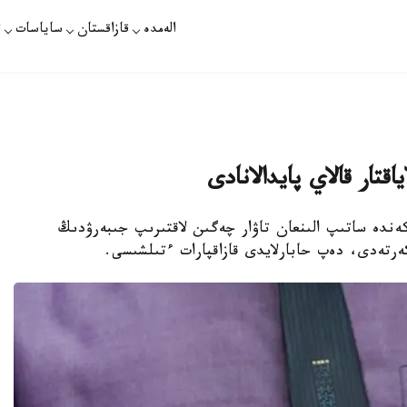
الەمدە
قازاقستان
ساياسات
ت
تار قالاي پايدالانادى
كەندە ساتىپ الىنعان تاۋار چەگىن لاقتىرىپ جىبەرۋدىڭ
ەرتەدى، دەپ حابارلايدى قازاقپارات ءتىلشىسى.