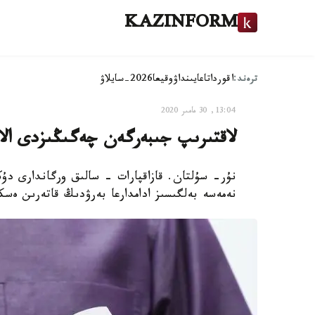
KAZINFORM
ترەند:
اقوردا
تاعايىنداۋ
وقيعا
2026-سايلاۋ
13:04, 30 مامىر 2020
لاقتىرىپ جىبەرگەن چەگىڭىزدى الاياق
نۇر- سۇلتان. قازاقپارات - سالىق ورگاندارى دۇ
نەمەسە بەلگىسىز ادامدارعا بەرۋدىڭ قاتەرىن ەسك