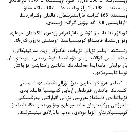
وبلىستارىندا – 200 دەن، اقمولا وبلىسىندا – 199، قاراعاندى
وبلىسىندا – 198، اتىراۋ وبلىسىندا – 187، ماڭعىستاۋ
وبلىسىندا 163 گرانت قاراستىرىلعان. قالعان وڭىرلەردىڭ
ءارقايسىسى 100 گە جۋىق گرانت ۇسىندى.
كونكۋرسقا قاتىسۋ ءۇشىن تالاپكەرلەر وزدەرى تاڭداعان جوعارى
وقۋ ورنىنىڭ قابىلداۋ كوميسسياسىنا ءوتىنىش بەرۋى كەرەك.
وتىنىشكە ءبىلىم تۋرالى قۇجات، نەگىزگى ۇبت سەرتيفيكاتى،
جەكە باسىن كۋالاندىراتىن قۇجاتتىڭ كوشىرمەسى، سونداي-اق
بار بولعان جاعدايدا جەڭىلدىك ساناتىن راستايتىن قۇجاتتار
قوسا تاپسىرىلادى.
- ءبىلىم بەرۋ گرانتتارىن بەرۋ تۋرالى شەشىمدى ءتيىستى
اكىمدىك جانىنان قۇرىلعان ارنايى كوميسسيا قابىلدايدى.
قۇجاتتاردى قابىلداۋ مەرزىمى تۋرالى اقپاراتتى جەرگىلىكتى
اتقارۋشى ورگانداردان جانە جوعارى وقۋ ورىندارىنىڭ قابىلداۋ
كوميسسيالارىنان الۋعا بولادى، دەپ حابارلادى مينيسترلىك.