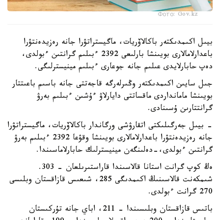
Фото: Gov.kz
بيىل اكىمدىكتەر باكالاۆريات، ماگيستراتۋرا جانە رەزيدەنتۋرا
باعدارلامالارى بويىنشا بارلىعى 2392 ءبىلىم گرانتىن ءبولدى،
دەپ حابارلايدى عىلىم جانە جوعارى ءبىلىم مينيسترلىگى.
جىل سايىن اكىمدىكتەر وڭىرلەرگە قاجەتتى جانە باسىم باعىتتار
بويىنشا مامانداردى ماقساتتى دايارلاۋ ءۇشىن ءبىلىم بەرۋ
گرانتتارىن ۇسىنادى.
- بيىل جەرگىلىكتى اتقارۋشى ورگاندار باكالاۆريات، ماگيستراتۋرا
جانە رەزيدەنتۋرا باعدارلامالارى بويىنشا وقۋعا 2392 ءبىلىم بەرۋ
گرانتىن ءبولدى،-دەلىنگەن مينيسترلىك حابارلاماسىندا.
ەڭ كوپ گرانت استانا قالاسىندا قاراستىرىلعان - 303.
شىمكەنت قالاسىنىڭ اكىمدىگى 285، شىعىس قازاقستان وبلىسى
270 گرانت ءبولدى.
باتىس قازاقستان وبلىسىندا – 211، اباي جانە تۇركىستان