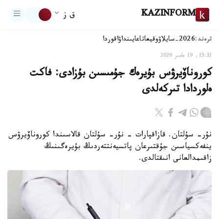
KAZINFORM
ق ز
ترەند:
2026-سايلاۋ
وقيعا
تاعايىنداۋ
اقوردا
15:32, 19 مامىر 2020
كوروناۆيرۋس بۇيرەك جۇمىسىن بۇزادى: فاكت
ەلوردادا تىركەلدى
نۇر- سۇلتان. قازاقپارات - نۇر- سۇلتان قالاسىندا كوروناۆيرۋس
ينفەكسياسىن جۇقتىرعان پاتسيەنتتەردىڭ بۇيرەگىنىڭ
زاقىمدالعانى انىقتالدى.