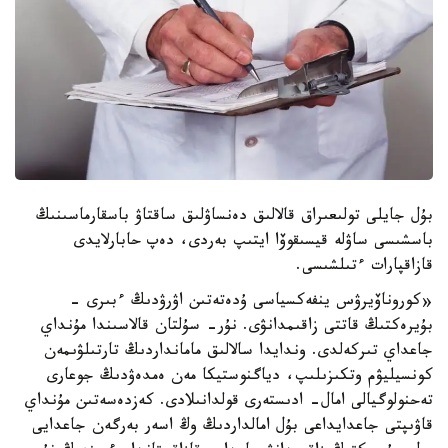
بۇل جايلى تولىعىراق قالالىق دەنساۋلىق ساقتاۋ باسقارماسىنىڭ
باسشىسى ساۋلە قيسىقوۆا ايتىپ بەردى، دەپ حابارلايدى
قازاقپارات ءتىلشىسى.
«كوروناۆيرۋس ينفەكسياسى ۇدەتەتىن اۋرۋدىڭ ءبىرى -
بۇيرەكتىڭ قاتتى زاقىمدانۋى. نۇر- سۇلتان قالاسىندا مۇنداي
جاعداي تىركەلدى. وندايدا سالالىق مامانداردىڭ تارتىلۋىمەن
كونسيليۋم وتكىزىلىپ، دياگنوستيكا مەن ەمدەۋدىڭ جوعارى
تەحنولوگيالى امال- ادىستەرى قولدانىلادى. كەزدەسەتىن مۇنداي
قاۋىپتى جاعدايداعى بۇل امالداردىڭ وڭ اسەر بەرگەن جاعدايى