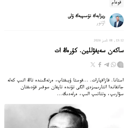
قوعام
ريزابەك نۇسىپبەك ۇلى
اۆتور
15:12, 08 تامىز 2026
ساكەن سەيفۋللين. كۇرەڭ ات
استانا. قازاقپارات. ...قوستا ۇيىقتاپ، ەرتەڭىندە تاڭ اتىپ كەلە
جاتقاندا اتتارىمىزدى الگى تۇندە تاپقان سوقىر قۇدىقتان
سۋارىپ، وتتاتىپ الىپ، ەرلەدىك...