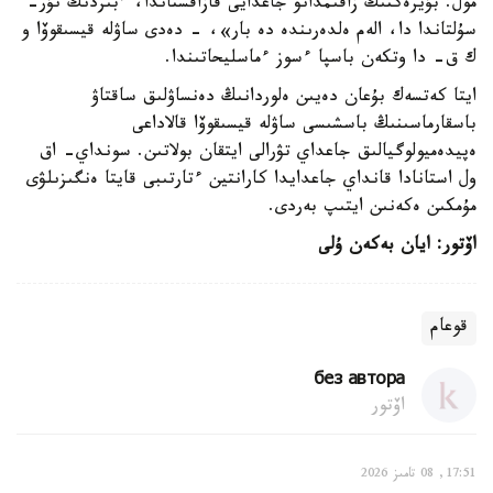
مول. بۇيرەكتىڭ زاقىمدانۋ جاعدايى قازاقستاندا، ءبىزدىڭ نۇر-
سۇلتاندا دا، الەم ەلدەرىندە دە بار»، - دەدى ساۋلە قيسىقوۆا و
ك ق- دا وتكەن باسپا ءسوز ءماسليحاتىندا.
ايتا كەتسەك بۇعان دەيىن ەلوردانىڭ دەنساۋلىق ساقتاۋ
باسقارماسىنىڭ باسشىسى ساۋلە قيسىقوۆا قالاداعى
ەپيدەميولوگيالىق جاعداي تۋرالى ايتقان بولاتىن. سونداي- اق
ول استانادا قانداي جاعدايدا كارانتين ءتارتىبى قايتا ەنگىزىلۋى
مۇمكىن ەكەنىن ايتىپ بەردى.
اۆتور: ايان بەكەن ۇلى
قوعام
без автора
اۆتور
17:51, 08 تامىز 2026