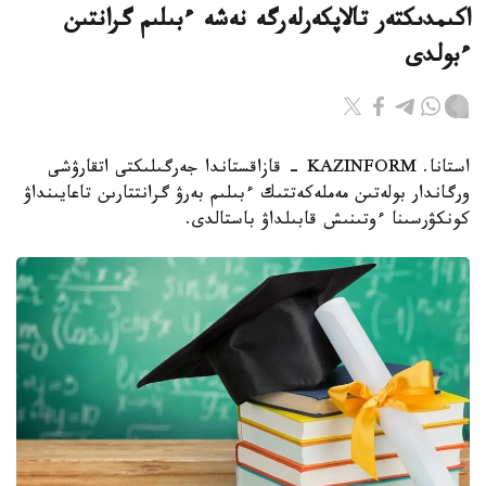
اكىمدىكتەر تالاپكەرلەرگە نەشە ءبىلىم گرانتىن
ءبولدى
استانا. KAZINFORM - قازاقستاندا جەرگىلىكتى اتقارۋشى
ورگاندار بولەتىن مەملەكەتتىك ءبىلىم بەرۋ گرانتتارىن تاعايىنداۋ
كونكۋرسىنا ءوتىنىش قابىلداۋ باستالدى.