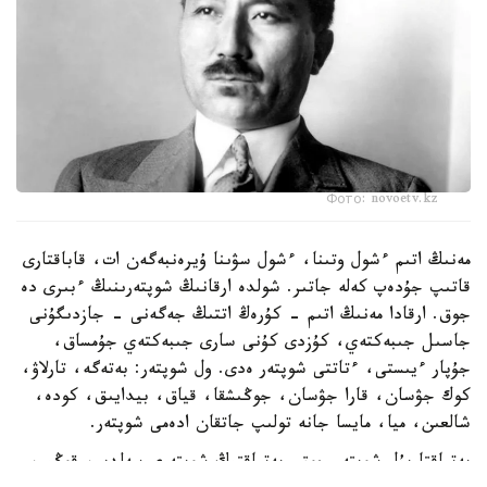
Фото: novoetv.kz
مەنىڭ اتىم ءشول وتىنا، ءشول سۋىنا ۇيرەنبەگەن ات، قاباقتارى
قاتىپ جۇدەپ كەلە جاتىر. شولدە ارقانىڭ شوپتەرىنىڭ ءبىرى دە
جوق. ارقادا مەنىڭ اتىم - كۇرەڭ اتتىڭ جەگەنى - جازدىگۇنى
جاسىل جىبەكتەي، كۇزدى كۇنى سارى جىبەكتەي جۇمساق،
جۇپار ءيىستى، ءتاتتى شوپتەر ەدى. ول شوپتەر: بەتەگە، تارلاۋ،
كوك جۋسان، قارا جۋسان، جوڭىشقا، قياق، بيدايىق، كودە،
شالعىن، ميا، مايسا جانە تولىپ جاتقان ادەمى شوپتەر.
بەتپاقتا بۇل شوپتەر جوق. بەتپاقتىڭ شوپتەرى سەلدىر، قوڭىر،